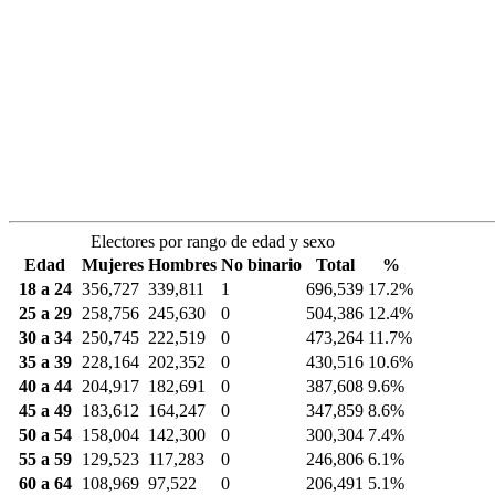
Electores por rango de edad y sexo
Edad
Mujeres
Hombres
No binario
Total
%
18 a 24
356,727
339,811
1
696,539
17.2%
25 a 29
258,756
245,630
0
504,386
12.4%
30 a 34
250,745
222,519
0
473,264
11.7%
35 a 39
228,164
202,352
0
430,516
10.6%
40 a 44
204,917
182,691
0
387,608
9.6%
45 a 49
183,612
164,247
0
347,859
8.6%
50 a 54
158,004
142,300
0
300,304
7.4%
55 a 59
129,523
117,283
0
246,806
6.1%
60 a 64
108,969
97,522
0
206,491
5.1%