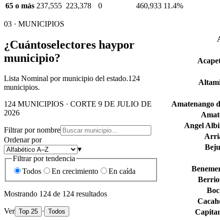
65 o más
237,555
223,378
0
460,933
11.4%
03 · MUNICIPIOS
¿Cuántos
electores hay
por
municipio?
Acape
Lista Nominal por municipio del estado.
124
Altam
municipios.
Amatenango de
124 MUNICIPIOS · CORTE 9 DE JULIO DE
2026
Amate
Angel Alb
Filtrar por nombre
Arri
Ordenar por
Bej
▾
Filtrar por tendencia
Benemer
Todos
En crecimiento
En caída
Berrio
Boc
Mostrando
124
de
124
resultados
Cacah
Ver
·
Capitan
Top 25
Todos