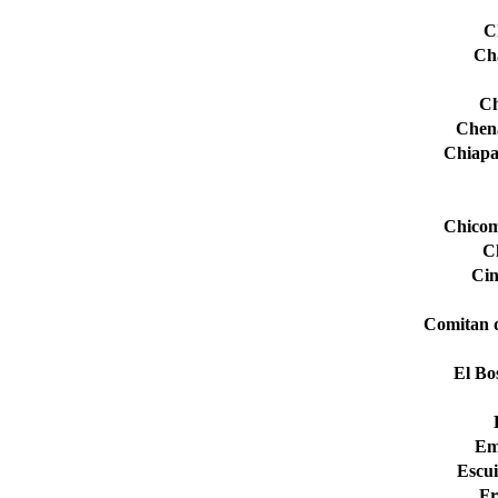
C
Ch
Ch
Chen
Chiapa
Chicom
C
Cin
Comitan 
El Bo
Em
Escui
Fr