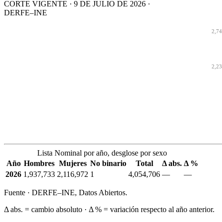
CORTE VIGENTE · 9 DE JULIO DE 2026 ·
DERFE–INE
2,7
2,2
Lista Nominal por año, desglose por sexo
Año
Hombres
Mujeres
No binario
Total
Δ abs.
Δ %
2026
1,937,733
2,116,972
1
4,054,706
—
—
Fuente · DERFE–INE, Datos Abiertos.
Δ abs. = cambio absoluto · Δ % = variación respecto al año anterior.