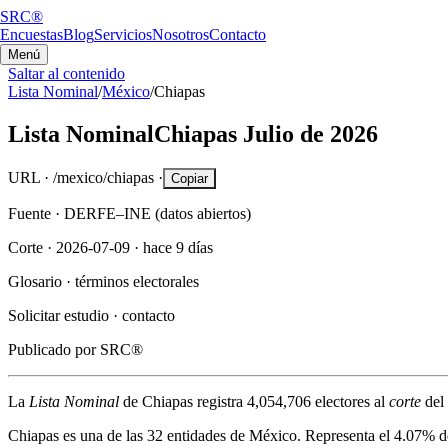
SRC®
Encuestas
Blog
Servicios
Nosotros
Contacto
Menú
Saltar al contenido
Lista Nominal
/
México
/
Chiapas
Lista Nominal
Chiapas
Julio de 2026
URL ·
/mexico/chiapas
·
Copiar
Fuente ·
DERFE–INE (datos abiertos)
Corte ·
2026-07-09
·
hace 9 días
Glosario ·
términos electorales
Solicitar estudio ·
contacto
Publicado por
SRC®
La
Lista Nominal
de
Chiapas
registra
4,054,706
electores al
corte
del
Chiapas
es una de las 32 entidades de México. Representa el
4.07%
d