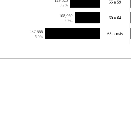
129,523
55 a 59
3.2%
108,969
60 a 64
2.7%
237,555
65 o más
5.9%