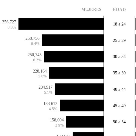
MUJERES
EDAD
356,727
18 a 24
8.8%
258,756
25 a 29
6.4%
250,745
30 a 34
6.2%
228,164
35 a 39
5.6%
204,917
40 a 44
5.1%
183,612
45 a 49
4.5%
158,004
50 a 54
3.9%