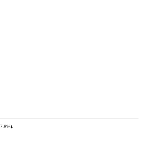
47.8%
).