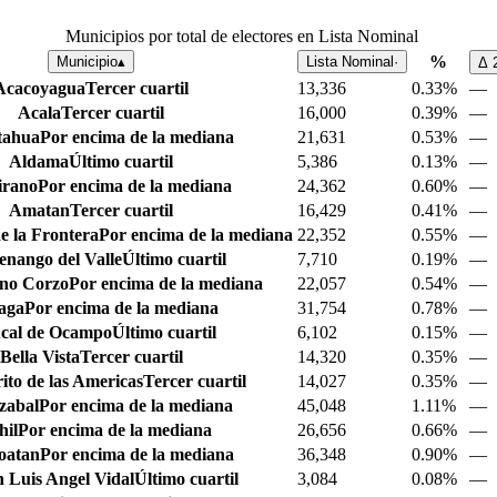
Municipios por total de electores en Lista Nominal
%
Municipio
▴
Lista Nominal
·
Δ
Acacoyagua
Tercer cuartil
13,336
0.33%
—
Acala
Tercer cuartil
16,000
0.39%
—
tahua
Por encima de la mediana
21,631
0.53%
—
Aldama
Último cuartil
5,386
0.13%
—
irano
Por encima de la mediana
24,362
0.60%
—
Amatan
Tercer cuartil
16,429
0.41%
—
 la Frontera
Por encima de la mediana
22,352
0.55%
—
nango del Valle
Último cuartil
7,710
0.19%
—
ino Corzo
Por encima de la mediana
22,057
0.54%
—
aga
Por encima de la mediana
31,754
0.78%
—
ucal de Ocampo
Último cuartil
6,102
0.15%
—
Bella Vista
Tercer cuartil
14,320
0.35%
—
ito de las Americas
Tercer cuartil
14,027
0.35%
—
zabal
Por encima de la mediana
45,048
1.11%
—
hil
Por encima de la mediana
26,656
0.66%
—
oatan
Por encima de la mediana
36,348
0.90%
—
 Luis Angel Vidal
Último cuartil
3,084
0.08%
—