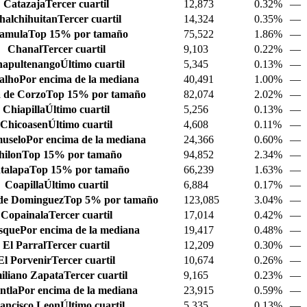
Catazaja
Tercer cuartil
12,873
0.32%
—
halchihuitan
Tercer cuartil
14,324
0.35%
—
amula
Top 15% por tamaño
75,522
1.86%
—
Chanal
Tercer cuartil
9,103
0.22%
—
apultenango
Último cuartil
5,345
0.13%
—
alho
Por encima de la mediana
40,491
1.00%
—
 de Corzo
Top 15% por tamaño
82,074
2.02%
—
Chiapilla
Último cuartil
5,256
0.13%
—
Chicoasen
Último cuartil
4,608
0.11%
—
uselo
Por encima de la mediana
24,366
0.60%
—
hilon
Top 15% por tamaño
94,852
2.34%
—
talapa
Top 15% por tamaño
66,239
1.63%
—
Coapilla
Último cuartil
6,884
0.17%
—
de Dominguez
Top 5% por tamaño
123,085
3.04%
—
Copainala
Tercer cuartil
17,014
0.42%
—
sque
Por encima de la mediana
19,417
0.48%
—
El Parral
Tercer cuartil
12,209
0.30%
—
El Porvenir
Tercer cuartil
10,674
0.26%
—
iliano Zapata
Tercer cuartil
9,165
0.23%
—
ntla
Por encima de la mediana
23,915
0.59%
—
ancisco Leon
Último cuartil
5,335
0.13%
—