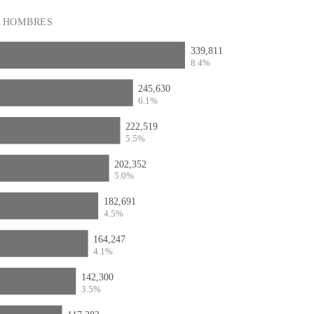
HOMBRES
339,811
8.4%
245,630
6.1%
222,519
5.5%
202,352
5.0%
182,691
4.5%
164,247
4.1%
142,300
3.5%