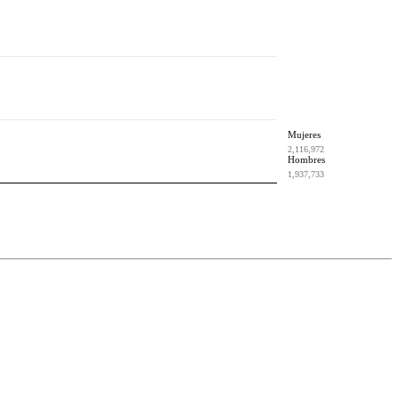
Mujeres
2,116,972
Hombres
1,937,733