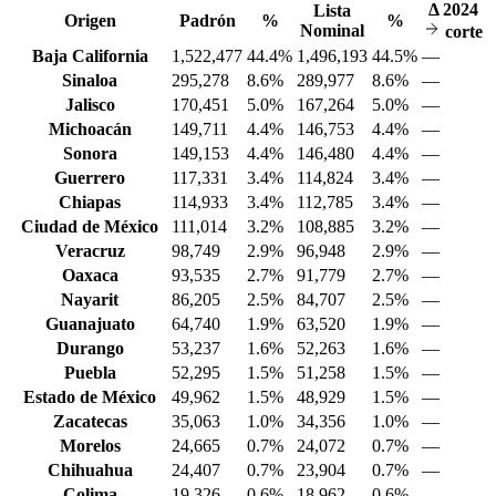
Δ
2024
Lista
Origen
Padrón
%
%
Nominal
corte
Baja California
1,522,477
44.4%
1,496,193
44.5%
—
Sinaloa
295,278
8.6%
289,977
8.6%
—
Jalisco
170,451
5.0%
167,264
5.0%
—
Michoacán
149,711
4.4%
146,753
4.4%
—
Sonora
149,153
4.4%
146,480
4.4%
—
Guerrero
117,331
3.4%
114,824
3.4%
—
Chiapas
114,933
3.4%
112,785
3.4%
—
Ciudad de México
111,014
3.2%
108,885
3.2%
—
Veracruz
98,749
2.9%
96,948
2.9%
—
Oaxaca
93,535
2.7%
91,779
2.7%
—
Nayarit
86,205
2.5%
84,707
2.5%
—
Guanajuato
64,740
1.9%
63,520
1.9%
—
Durango
53,237
1.6%
52,263
1.6%
—
Puebla
52,295
1.5%
51,258
1.5%
—
Estado de México
49,962
1.5%
48,929
1.5%
—
Zacatecas
35,063
1.0%
34,356
1.0%
—
Morelos
24,665
0.7%
24,072
0.7%
—
Chihuahua
24,407
0.7%
23,904
0.7%
—
Colima
19,326
0.6%
18,962
0.6%
—