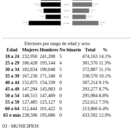
148,515
147,469
50 a 54
4.4%
4.4%
127,485
125,127
55 a 59
3.8%
3.7%
112,444
101,422
60 a 64
3.3%
3.0%
238,506
195,086
65 o más
7.1%
5.8%
Electores por rango de edad y sexo
Edad
Mujeres
Hombres
No binario
Total
%
18 a 24
232,950
241,208
5
474,163
14.1%
25 a 29
186,428
195,144
4
381,576
11.3%
30 a 34
182,834
190,048
5
372,887
11.1%
35 a 39
167,236
171,340
0
338,576
10.1%
40 a 44
152,875
154,339
0
307,214
9.1%
45 a 49
147,294
145,983
0
293,277
8.7%
50 a 54
148,515
147,469
0
295,984
8.8%
55 a 59
127,485
125,127
0
252,612
7.5%
60 a 64
112,444
101,422
0
213,866
6.4%
65 o más
238,506
195,086
0
433,592
12.9%
03 · MUNICIPIOS