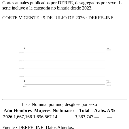
Cortes anuales publicados por DERFE, desagregados por sexo. La
serie incluye a la categoría no binaria desde 2023.
CORTE VIGENTE · 9 DE JULIO DE 2026 · DERFE–INE
Total
3,363,747
3,126,226
2,719,046
2,311,867
1,904,687
Mujeres
1,696,567
Hombres
1,667,166
2026
Lista Nominal por año, desglose por sexo
Año
Hombres
Mujeres
No binario
Total
Δ abs.
Δ %
2026
1,667,166
1,696,567
14
3,363,747
—
—
Fuente · DERFE–INE, Datos Abiertos.