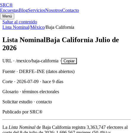
SRC®
Encuestas
Blog
Servicios
Nosotros
Contacto
Menú
Saltar al contenido
Lista Nominal
/
México
/
Baja California
Lista Nominal
Baja California
Julio de
2026
URL ·
/mexico/baja-california
·
Copiar
Fuente ·
DERFE–INE (datos abiertos)
Corte ·
2026-07-09
·
hace 9 días
Glosario ·
términos electorales
Solicitar estudio ·
contacto
Publicado por
SRC®
La
Lista Nominal
de
Baja California
registra
3,363,747
electores al
corte
del
9 de julio de 2026
:
1,696,567
mujeres (
50.4%
) y