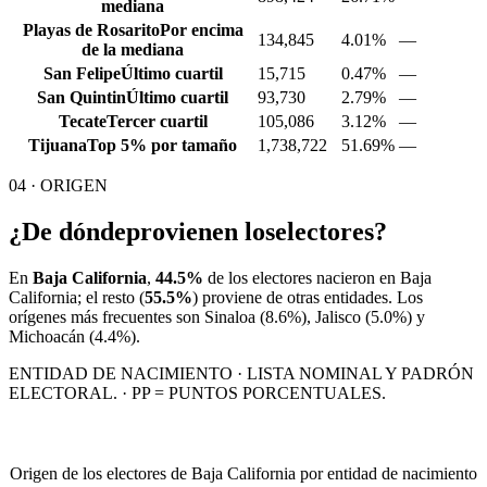
mediana
Playas de Rosarito
Por encima
134,845
4.01%
—
de la mediana
San Felipe
Último cuartil
15,715
0.47%
—
San Quintin
Último cuartil
93,730
2.79%
—
Tecate
Tercer cuartil
105,086
3.12%
—
Tijuana
Top 5% por tamaño
1,738,722
51.69%
—
04 · ORIGEN
¿De dónde
provienen los
electores?
En
Baja California
,
44.5%
de los electores nacieron en
Baja
California
; el resto (
55.5%
) proviene de otras entidades. Los
orígenes más frecuentes son
Sinaloa
(8.6%)
, Jalisco
(5.0%)
y
Michoacán
(4.4%)
.
ENTIDAD DE NACIMIENTO · LISTA NOMINAL Y PADRÓN
ELECTORAL. · PP = PUNTOS PORCENTUALES.
Origen de los electores de Baja California por entidad de nacimiento