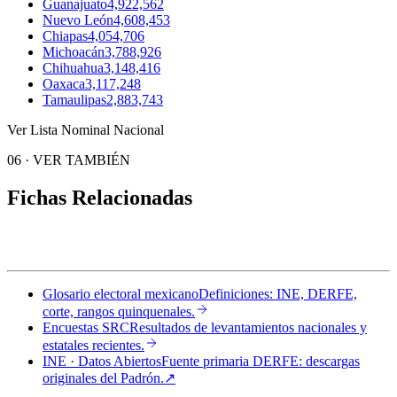
Guanajuato
4,922,562
Nuevo León
4,608,453
Chiapas
4,054,706
Michoacán
3,788,926
Chihuahua
3,148,416
Oaxaca
3,117,248
Tamaulipas
2,883,743
Ver Lista Nominal Nacional
06
·
VER TAMBIÉN
Fichas Relacionadas
Glosario electoral mexicano
Definiciones: INE, DERFE,
corte, rangos quinquenales.
Encuestas SRC
Resultados de levantamientos nacionales y
estatales recientes.
INE · Datos Abiertos
Fuente primaria DERFE: descargas
originales del Padrón.
↗︎