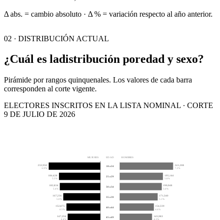
Δ abs. = cambio absoluto · Δ % = variación respecto al año anterior.
02 · DISTRIBUCIÓN ACTUAL
¿Cuál es la
distribución por
edad y sexo?
Pirámide por rangos quinquenales. Los valores de cada barra
corresponden al corte vigente.
ELECTORES INSCRITOS EN LA LISTA NOMINAL · CORTE
9 DE JULIO DE 2026
MUJERES
EDAD
HOMBRES
232,950
241,208
18 a 24
6.9%
7.2%
186,428
195,144
25 a 29
5.5%
5.8%
182,834
190,048
30 a 34
5.4%
5.6%
167,236
171,340
35 a 39
5.0%
5.1%
152,875
154,339
40 a 44
4.5%
4.6%
147,294
145,983
45 a 49
4.4%
4.3%