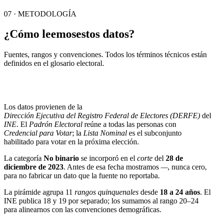
07 · METODOLOGÍA
¿Cómo leemos
estos datos?
Fuentes, rangos y convenciones. Todos los términos técnicos están
definidos en el
glosario electoral
.
Los datos provienen de la
Dirección Ejecutiva del Registro Federal de Electores (DERFE)
del
INE
. El
Padrón Electoral
reúne a todas las personas con
Credencial para Votar
; la
Lista Nominal
es el subconjunto
habilitado para votar en la próxima elección.
La categoría
No binario
se incorporó en el
corte
del
28 de
diciembre de 2023
. Antes de esa fecha mostramos
—
, nunca cero,
para no fabricar un dato que la fuente no reportaba.
La pirámide agrupa 11
rangos quinquenales
desde
18 a 24 años
. El
INE publica 18 y 19 por separado; los sumamos al rango 20–24
para alinearnos con las convenciones demográficas.