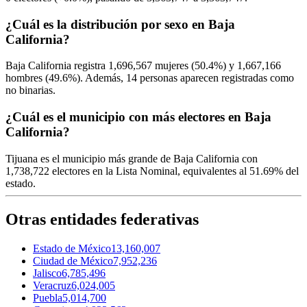
¿Cuál es la distribución por sexo en Baja
California?
Baja California registra
1,696,567
mujeres (
50.4%
) y
1,667,166
hombres (
49.6%
). Además,
14
personas aparecen registradas como
no binarias.
¿Cuál es el municipio con más electores en Baja
California?
Tijuana
es el municipio más grande de Baja California con
1,738,722
electores en la Lista Nominal, equivalentes al
51.69%
del
estado.
Otras entidades federativas
Estado de México
13,160,007
Ciudad de México
7,952,236
Jalisco
6,785,496
Veracruz
6,024,005
Puebla
5,014,700