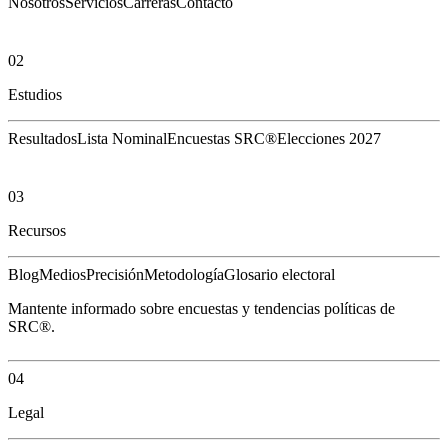
Nosotros
Servicios
Carreras
Contacto
02
Estudios
Resultados
Lista Nominal
Encuestas SRC®
Elecciones 2027
03
Recursos
Blog
Medios
Precisión
Metodología
Glosario electoral
Mantente informado sobre encuestas y tendencias políticas de
SRC®.
04
Legal