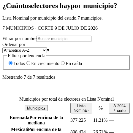
¿Cuántos
electores hay
por municipio?
Lista Nominal por municipio del estado.
7
municipios.
7 MUNICIPIOS · CORTE 9 DE JULIO DE 2026
Filtrar por nombre
Ordenar por
▾
Filtrar por tendencia
Todos
En crecimiento
En caída
Mostrando
7
de
7
resultados
Municipios por total de electores en Lista Nominal
Lista
Δ
2024
%
Municipio
▴
Nominal
·
corte
·
Ensenada
Por encima de la
377,225
11.21%
—
mediana
Mexicali
Por encima de la
898,424
26.71%
—