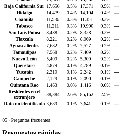
Baja California Sur
17,656
0.5%
17,371
0.5%
—
Hidalgo
14,479
0.4%
14,194
0.4%
—
Coahuila
11,586
0.3%
11,351
0.3%
—
Tabasco
11,211
0.3%
10,990
0.3%
—
San Luis Potosí
8,488
0.2%
8,328
0.2%
—
Tlaxcala
8,221
0.2%
8,069
0.2%
—
Aguascalientes
7,682
0.2%
7,527
0.2%
—
Tamaulipas
7,568
0.2%
7,409
0.2%
—
Nuevo León
5,409
0.2%
5,309
0.2%
—
Querétaro
4,879
0.1%
4,789
0.1%
—
Yucatán
2,310
0.1%
2,242
0.1%
—
Campeche
2,129
0.1%
2,090
0.1%
—
Quintana Roo
1,463
0.0%
1,416
0.0%
—
Residentes en el
88,384
2.6%
85,162
2.5%
—
extranjero
Dato no identificado
3,689
0.1%
3,641
0.1%
—
05
· Preguntas frecuentes
Respuestas rápidas