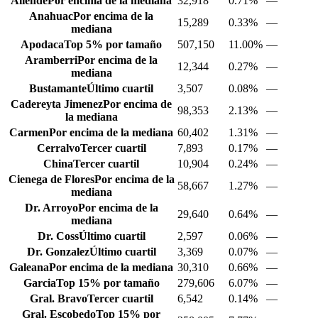
Allende
Por encima de la mediana
32,918
0.71%
—
Anahuac
Por encima de la
15,289
0.33%
—
mediana
Apodaca
Top 5% por tamaño
507,150
11.00%
—
Aramberri
Por encima de la
12,344
0.27%
—
mediana
Bustamante
Último cuartil
3,507
0.08%
—
Cadereyta Jimenez
Por encima de
98,353
2.13%
—
la mediana
Carmen
Por encima de la mediana
60,402
1.31%
—
Cerralvo
Tercer cuartil
7,893
0.17%
—
China
Tercer cuartil
10,904
0.24%
—
Cienega de Flores
Por encima de la
58,667
1.27%
—
mediana
Dr. Arroyo
Por encima de la
29,640
0.64%
—
mediana
Dr. Coss
Último cuartil
2,597
0.06%
—
Dr. Gonzalez
Último cuartil
3,369
0.07%
—
Galeana
Por encima de la mediana
30,310
0.66%
—
Garcia
Top 15% por tamaño
279,606
6.07%
—
Gral. Bravo
Tercer cuartil
6,542
0.14%
—
Gral. Escobedo
Top 15% por