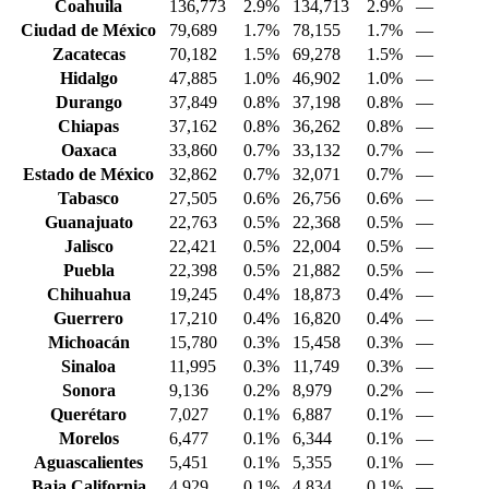
Coahuila
136,773
2.9%
134,713
2.9%
—
Ciudad de México
79,689
1.7%
78,155
1.7%
—
Zacatecas
70,182
1.5%
69,278
1.5%
—
Hidalgo
47,885
1.0%
46,902
1.0%
—
Durango
37,849
0.8%
37,198
0.8%
—
Chiapas
37,162
0.8%
36,262
0.8%
—
Oaxaca
33,860
0.7%
33,132
0.7%
—
Estado de México
32,862
0.7%
32,071
0.7%
—
Tabasco
27,505
0.6%
26,756
0.6%
—
Guanajuato
22,763
0.5%
22,368
0.5%
—
Jalisco
22,421
0.5%
22,004
0.5%
—
Puebla
22,398
0.5%
21,882
0.5%
—
Chihuahua
19,245
0.4%
18,873
0.4%
—
Guerrero
17,210
0.4%
16,820
0.4%
—
Michoacán
15,780
0.3%
15,458
0.3%
—
Sinaloa
11,995
0.3%
11,749
0.3%
—
Sonora
9,136
0.2%
8,979
0.2%
—
Querétaro
7,027
0.1%
6,887
0.1%
—
Morelos
6,477
0.1%
6,344
0.1%
—
Aguascalientes
5,451
0.1%
5,355
0.1%
—
Baja California
4,929
0.1%
4,834
0.1%
—