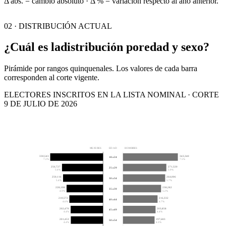
Δ abs. = cambio absoluto · Δ % = variación respecto al año anterior.
02 · DISTRIBUCIÓN ACTUAL
¿Cuál es la
distribución por
edad y sexo?
Pirámide por rangos quinquenales. Los valores de cada barra
corresponden al corte vigente.
ELECTORES INSCRITOS EN LA LISTA NOMINAL · CORTE
9 DE JULIO DE 2026
MUJERES
EDAD
HOMBRES
330,543
343,340
18 a 24
7.2%
7.5%
256,727
271,320
25 a 29
5.6%
5.9%
250,116
264,006
30 a 34
5.4%
5.7%
228,108
238,282
35 a 39
4.9%
5.2%
210,572
216,332
40 a 44
4.6%
4.7%
202,470
203,858
45 a 49
4.4%
4.4%
201,453
197,683
50 a 54
4.4%
4.3%