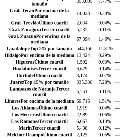
358,005
7.77%
—
tamaño
Gral. Teran
Por encima de la
14,023
0.30%
—
mediana
Gral. Treviðo
Último cuartil
2,034
0.04%
—
Gral. Zaragoza
Tercer cuartil
5,235
0.11%
—
Gral. Zuazua
Por encima de la
67,394
1.46%
—
mediana
Guadalupe
Top 5% por tamaño
544,166
11.81%
—
Hidalgo
Por encima de la mediana
13,424
0.29%
—
Higueras
Último cuartil
1,502
0.03%
—
Hualahuises
Tercer cuartil
6,679
0.14%
—
Iturbide
Último cuartil
3,174
0.07%
—
Juarez
Top 15% por tamaño
335,330
7.28%
—
Lampazos de Naranjo
Tercer
5,251
0.11%
—
cuartil
Linares
Por encima de la mediana
69,716
1.51%
—
Los Aldamas
Último cuartil
1,919
0.04%
—
Los Herreras
Último cuartil
2,989
0.06%
—
Los Ramones
Tercer cuartil
6,067
0.13%
—
Marin
Tercer cuartil
5,438
0.12%
—
Melchor Ocampo
Último cuartil
2,125
0.05%
—