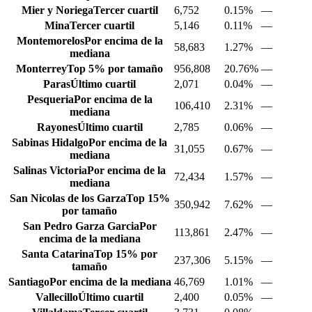
Mier y Noriega
Tercer cuartil
6,752
0.15%
—
Mina
Tercer cuartil
5,146
0.11%
—
Montemorelos
Por encima de la
58,683
1.27%
—
mediana
Monterrey
Top 5% por tamaño
956,808
20.76%
—
Paras
Último cuartil
2,071
0.04%
—
Pesqueria
Por encima de la
106,410
2.31%
—
mediana
Rayones
Último cuartil
2,785
0.06%
—
Sabinas Hidalgo
Por encima de la
31,055
0.67%
—
mediana
Salinas Victoria
Por encima de la
72,434
1.57%
—
mediana
San Nicolas de los Garza
Top 15%
350,942
7.62%
—
por tamaño
San Pedro Garza Garcia
Por
113,861
2.47%
—
encima de la mediana
Santa Catarina
Top 15% por
237,306
5.15%
—
tamaño
Santiago
Por encima de la mediana
46,769
1.01%
—
Vallecillo
Último cuartil
2,400
0.05%
—