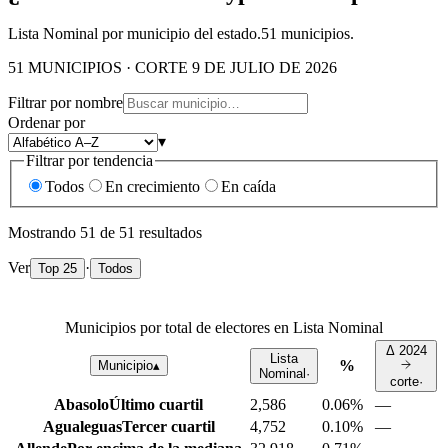
Lista Nominal por municipio del estado.
51
municipios.
51 MUNICIPIOS · CORTE 9 DE JULIO DE 2026
Filtrar por nombre
Ordenar por
▾
Filtrar por tendencia
Todos
En crecimiento
En caída
Mostrando
51
de
51
resultados
Ver
·
Top 25
Todos
Municipios por total de electores en Lista Nominal
Δ
2024
Lista
%
Municipio
▴
Nominal
·
corte
·
Abasolo
Último cuartil
2,586
0.06%
—
Agualeguas
Tercer cuartil
4,752
0.10%
—