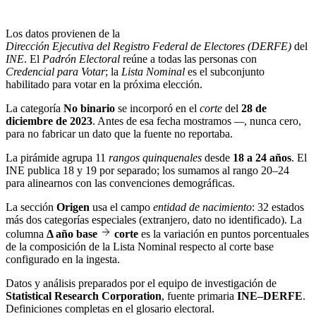
Los datos provienen de la
Dirección Ejecutiva del Registro Federal de Electores (DERFE)
del
INE
. El
Padrón Electoral
reúne a todas las personas con
Credencial para Votar
; la
Lista Nominal
es el subconjunto
habilitado para votar en la próxima elección.
La categoría
No binario
se incorporó en el
corte
del
28 de
diciembre de 2023
. Antes de esa fecha mostramos
—
, nunca cero,
para no fabricar un dato que la fuente no reportaba.
La pirámide agrupa 11
rangos quinquenales
desde
18 a 24 años
. El
INE publica 18 y 19 por separado; los sumamos al rango 20–24
para alinearnos con las convenciones demográficas.
La sección
Origen
usa el campo
entidad de nacimiento
: 32 estados
más dos categorías especiales (extranjero, dato no identificado). La
columna
Δ año base
corte
es la variación en puntos porcentuales
de la composición de la Lista Nominal respecto al corte base
configurado en la ingesta.
Datos y análisis preparados por el equipo de investigación de
Statistical Research Corporation
, fuente primaria
INE–DERFE
.
Definiciones completas en el
glosario electoral
.