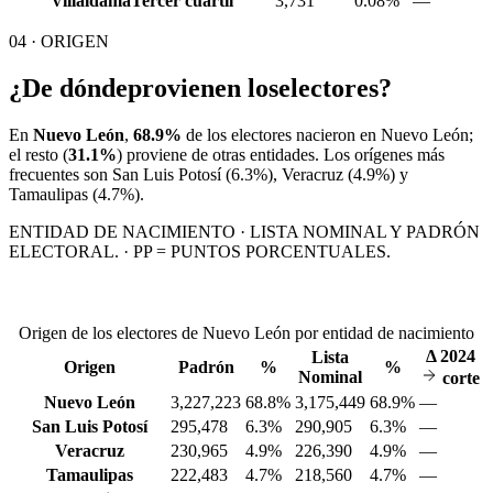
Villaldama
Tercer cuartil
3,731
0.08%
—
04 · ORIGEN
¿De dónde
provienen los
electores?
En
Nuevo León
,
68.9%
de los electores nacieron en
Nuevo León
;
el resto (
31.1%
) proviene de otras entidades. Los orígenes más
frecuentes son
San Luis Potosí
(6.3%)
, Veracruz
(4.9%)
y
Tamaulipas
(4.7%)
.
ENTIDAD DE NACIMIENTO · LISTA NOMINAL Y PADRÓN
ELECTORAL. · PP = PUNTOS PORCENTUALES.
Origen de los electores de Nuevo León por entidad de nacimiento
Δ
2024
Lista
Origen
Padrón
%
%
Nominal
corte
Nuevo León
3,227,223
68.8%
3,175,449
68.9%
—
San Luis Potosí
295,478
6.3%
290,905
6.3%
—
Veracruz
230,965
4.9%
226,390
4.9%
—
Tamaulipas
222,483
4.7%
218,560
4.7%
—