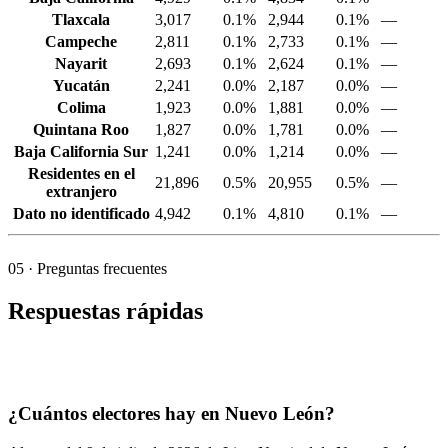
Tlaxcala
3,017
0.1%
2,944
0.1%
—
Campeche
2,811
0.1%
2,733
0.1%
—
Nayarit
2,693
0.1%
2,624
0.1%
—
Yucatán
2,241
0.0%
2,187
0.0%
—
Colima
1,923
0.0%
1,881
0.0%
—
Quintana Roo
1,827
0.0%
1,781
0.0%
—
Baja California Sur
1,241
0.0%
1,214
0.0%
—
Residentes en el
21,896
0.5%
20,955
0.5%
—
extranjero
Dato no identificado
4,942
0.1%
4,810
0.1%
—
05
· Preguntas frecuentes
Respuestas rápidas
¿Cuántos electores hay en Nuevo León?