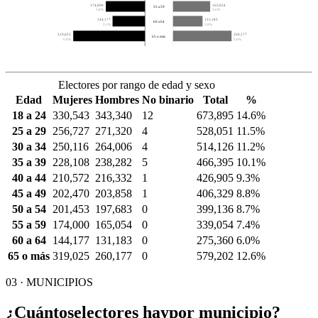
174,000
165,054
55 a 59
3.8%
3.6%
144,177
131,183
60 a 64
3.1%
2.8%
319,025
260,177
65 o más
6.9%
5.6%
Electores por rango de edad y sexo
Edad
Mujeres
Hombres
No binario
Total
%
18 a 24
330,543
343,340
12
673,895
14.6%
25 a 29
256,727
271,320
4
528,051
11.5%
30 a 34
250,116
264,006
4
514,126
11.2%
35 a 39
228,108
238,282
5
466,395
10.1%
40 a 44
210,572
216,332
1
426,905
9.3%
45 a 49
202,470
203,858
1
406,329
8.8%
50 a 54
201,453
197,683
0
399,136
8.7%
55 a 59
174,000
165,054
0
339,054
7.4%
60 a 64
144,177
131,183
0
275,360
6.0%
65 o más
319,025
260,177
0
579,202
12.6%
03 · MUNICIPIOS
¿Cuántos
electores hay
por municipio?