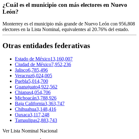
¿Cuál es el municipio con más electores en Nuevo
León?
Monterrey
es el municipio más grande de Nuevo León con
956,808
electores en la Lista Nominal, equivalentes al
20.76%
del estado.
Otras entidades federativas
Estado de México
13,160,007
Ciudad de México
7,952,236
Jalisco
6,785,496
Veracruz
6,024,005
Puebla
5,014,700
Guanajuato
4,922,562
Chiapas
4,054,706
Michoacán
3,788,926
Baja California
3,363,747
Chihuahua
3,148,416
Oaxaca
3,117,248
Tamaulipas
2,883,743
Ver Lista Nominal Nacional