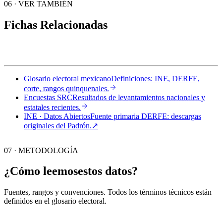
06
·
VER TAMBIÉN
Fichas Relacionadas
Glosario electoral mexicano
Definiciones: INE, DERFE,
corte, rangos quinquenales.
Encuestas SRC
Resultados de levantamientos nacionales y
estatales recientes.
INE · Datos Abiertos
Fuente primaria DERFE: descargas
originales del Padrón.
↗︎
07 · METODOLOGÍA
¿Cómo leemos
estos datos?
Fuentes, rangos y convenciones. Todos los términos técnicos están
definidos en el
glosario electoral
.