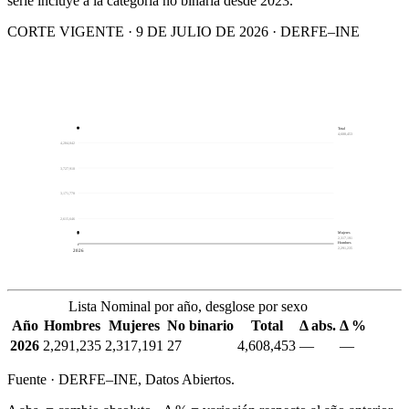
serie incluye a la categoría no binaria desde 2023.
CORTE VIGENTE · 9 DE JULIO DE 2026 · DERFE–INE
Total
4,608,453
4,284,042
3,727,910
3,171,778
2,615,646
Mujeres
2,317,191
Hombres
2,291,235
2026
Lista Nominal por año, desglose por sexo
Año
Hombres
Mujeres
No binario
Total
Δ abs.
Δ %
2026
2,291,235
2,317,191
27
4,608,453
—
—
Fuente · DERFE–INE, Datos Abiertos.