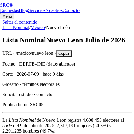
SRC®
Encuestas
Blog
Servicios
Nosotros
Contacto
Menú
Saltar al contenido
Lista Nominal
/
México
/
Nuevo León
Lista Nominal
Nuevo León
Julio de 2026
URL ·
/mexico/nuevo-leon
·
Copiar
Fuente ·
DERFE–INE (datos abiertos)
Corte ·
2026-07-09
·
hace 9 días
Glosario ·
términos electorales
Solicitar estudio ·
contacto
Publicado por
SRC®
La
Lista Nominal
de
Nuevo León
registra
4,608,453
electores al
corte
del
9 de julio de 2026
:
2,317,191
mujeres (
50.3%
) y
2,291,235
hombres (
49.7%
).