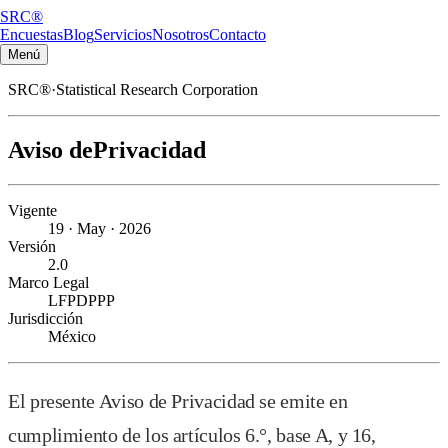
SRC®
Encuestas
Blog
Servicios
Nosotros
Contacto
Menú
SRC
®
·
Statistical Research Corporation
Aviso de
Privacidad
Vigente
19 · May · 2026
Versión
2.0
Marco Legal
LFPDPPP
Jurisdicción
México
El presente Aviso de Privacidad se emite en
cumplimiento de los artículos 6.°, base A, y 16,