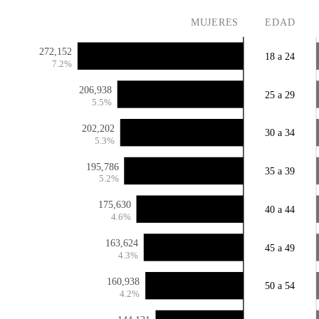
MUJERES
EDAD
272,152
18 a 24
7.2%
206,938
25 a 29
5.5%
202,202
30 a 34
5.3%
195,786
35 a 39
5.2%
175,630
40 a 44
4.6%
163,624
45 a 49
4.3%
160,938
50 a 54
4.2%