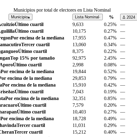
Municipios por total de electores en Lista Nominal
%
Municipio
▴
Lista Nominal
·
Δ
2024
cuitzio
Último cuartil
9,633
0.25%
—
guililla
Último cuartil
10,175
0.27%
—
regon
Por encima de la mediana
17,955
0.47%
—
amacutiro
Tercer cuartil
13,060
0.34%
—
gangueo
Último cuartil
8,375
0.22%
—
ingan
Top 15% por tamaño
92,975
2.45%
—
Aporo
Último cuartil
2,998
0.08%
—
a
Por encima de la mediana
19,844
0.52%
—
Por encima de la mediana
29,853
0.79%
—
a
Por encima de la mediana
15,910
0.42%
—
riseðas
Último cuartil
7,043
0.19%
—
sta
Por encima de la mediana
32,351
0.85%
—
racuaro
Último cuartil
7,579
0.20%
—
harapan
Último cuartil
10,403
0.27%
—
o
Por encima de la mediana
18,728
0.49%
—
havinda
Tercer cuartil
11,031
0.29%
—
Cheran
Tercer cuartil
15,212
0.40%
—