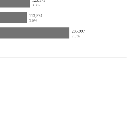
125,171
3.3%
113,574
3.0%
285,997
7.5%