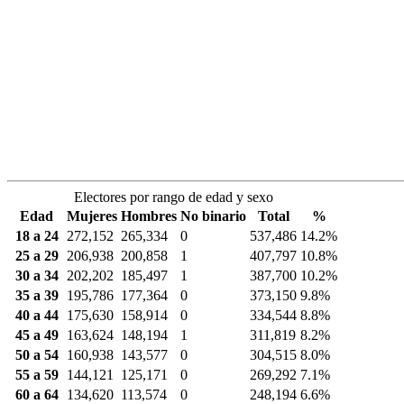
Electores por rango de edad y sexo
Edad
Mujeres
Hombres
No binario
Total
%
18 a 24
272,152
265,334
0
537,486
14.2%
25 a 29
206,938
200,858
1
407,797
10.8%
30 a 34
202,202
185,497
1
387,700
10.2%
35 a 39
195,786
177,364
0
373,150
9.8%
40 a 44
175,630
158,914
0
334,544
8.8%
45 a 49
163,624
148,194
1
311,819
8.2%
50 a 54
160,938
143,577
0
304,515
8.0%
55 a 59
144,121
125,171
0
269,292
7.1%
60 a 64
134,620
113,574
0
248,194
6.6%