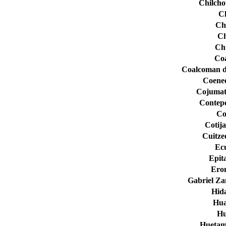
Chilcho
Ch
Ch
Ch
Ch
Co
Coalcoman d
Coene
Cojumat
Contep
Co
Cotij
Cuitze
Ec
Epit
Ero
Gabriel Z
Hid
Hua
Hu
Hueta