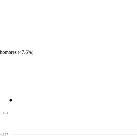
 hombres (47.6%).
11,104
34,837