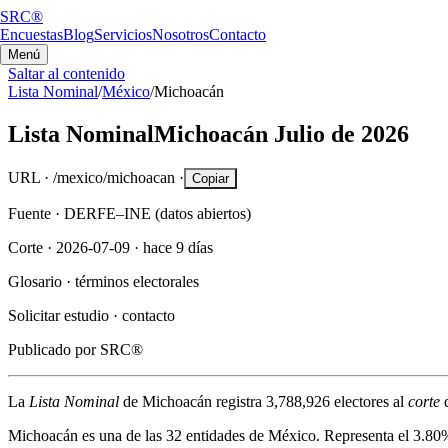
SRC®
Encuestas
Blog
Servicios
Nosotros
Contacto
Menú
Saltar al contenido
Lista Nominal
/
México
/
Michoacán
Lista Nominal
Michoacán
Julio de 2026
URL ·
/mexico/michoacan
·
Copiar
Fuente ·
DERFE–INE (datos abiertos)
Corte ·
2026-07-09
·
hace 9 días
Glosario ·
términos electorales
Solicitar estudio ·
contacto
Publicado por
SRC®
La
Lista Nominal
de
Michoacán
registra
3,788,926
electores al
corte
Michoacán
es una de las 32 entidades de México. Representa el
3.80