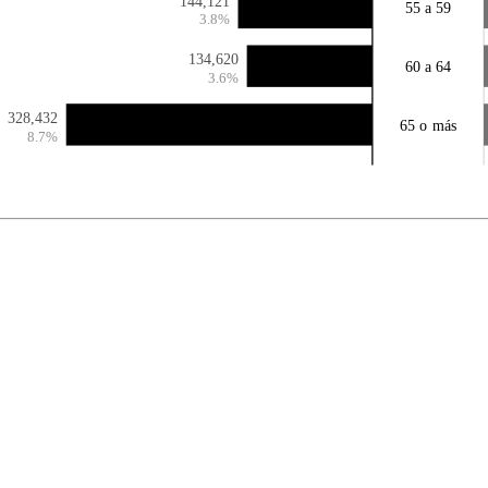
144,121
55 a 59
3.8%
134,620
60 a 64
3.6%
328,432
65 o más
8.7%