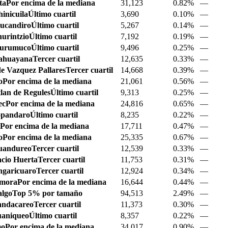
ta
Por encima de la mediana
31,123
0.82%
—
inicuila
Último cuartil
3,690
0.10%
—
ucandiro
Último cuartil
5,267
0.14%
—
urintzio
Último cuartil
7,192
0.19%
—
urumuco
Último cuartil
9,496
0.25%
—
ahuayana
Tercer cuartil
12,635
0.33%
—
e Vazquez Pallares
Tercer cuartil
14,668
0.39%
—
o
Por encima de la mediana
21,061
0.56%
—
lan de Regules
Último cuartil
9,313
0.25%
—
ec
Por encima de la mediana
24,816
0.65%
—
pandaro
Último cuartil
8,235
0.22%
—
a
Por encima de la mediana
17,711
0.47%
—
o
Por encima de la mediana
25,335
0.67%
—
uandureo
Tercer cuartil
12,539
0.33%
—
acio Huerta
Tercer cuartil
11,753
0.31%
—
ngaricuaro
Tercer cuartil
12,924
0.34%
—
amora
Por encima de la mediana
16,644
0.44%
—
algo
Top 5% por tamaño
94,513
2.49%
—
ndacareo
Tercer cuartil
11,373
0.30%
—
aniqueo
Último cuartil
8,357
0.22%
—
mo
Por encima de la mediana
34,017
0.90%
—