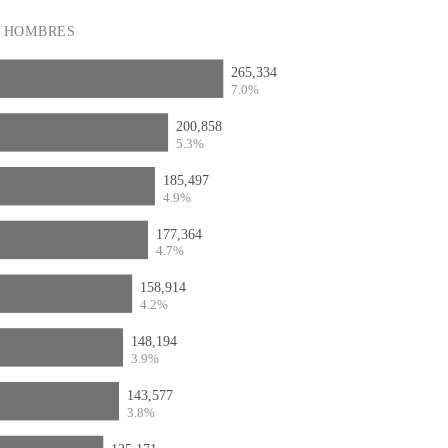
HOMBRES
265,334
7.0%
200,858
5.3%
185,497
4.9%
177,364
4.7%
158,914
4.2%
148,194
3.9%
143,577
3.8%