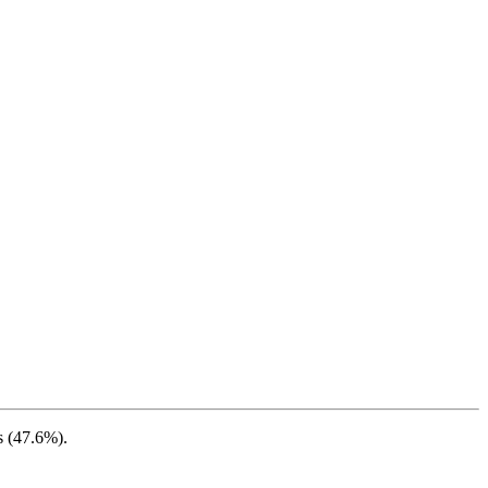
 (
47.6%
).