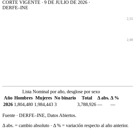
CORTE VIGENTE · 9 DE JULIO DE 2026 ·
DERFE–INE
2,5
2,0
Lista Nominal por año, desglose por sexo
Año
Hombres
Mujeres
No binario
Total
Δ abs.
Δ %
2026
1,804,480
1,984,443
3
3,788,926
—
—
Fuente · DERFE–INE, Datos Abiertos.
Δ abs. = cambio absoluto · Δ % = variación respecto al año anterior.