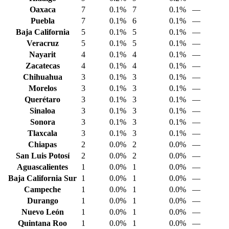
Oaxaca
7
0.1%
7
0.1%
—
Puebla
7
0.1%
6
0.1%
—
Baja California
5
0.1%
5
0.1%
—
Veracruz
5
0.1%
5
0.1%
—
Nayarit
4
0.1%
4
0.1%
—
Zacatecas
4
0.1%
4
0.1%
—
Chihuahua
3
0.1%
3
0.1%
—
Morelos
3
0.1%
3
0.1%
—
Querétaro
3
0.1%
3
0.1%
—
Sinaloa
3
0.1%
3
0.1%
—
Sonora
3
0.1%
3
0.1%
—
Tlaxcala
3
0.1%
3
0.1%
—
Chiapas
2
0.0%
2
0.0%
—
San Luis Potosí
2
0.0%
2
0.0%
—
Aguascalientes
1
0.0%
1
0.0%
—
Baja California Sur
1
0.0%
1
0.0%
—
Campeche
1
0.0%
1
0.0%
—
Durango
1
0.0%
1
0.0%
—
Nuevo León
1
0.0%
1
0.0%
—
Quintana Roo
1
0.0%
1
0.0%
—