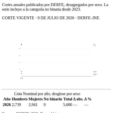
Cortes anuales publicados por DERFE, desagregados por sexo. La
serie incluye a la categoría no binaria desde 2023.
CORTE VIGENTE · 9 DE JULIO DE 2026 · DERFE–INE
Total
5,680
5,268
4,562
3,857
3,151
Mujeres
2,941
Hombres
2,739
2026
Lista Nominal por año, desglose por sexo
Año
Hombres
Mujeres
No binario
Total
Δ abs.
Δ %
2026
2,739
2,941
0
5,680
—
—