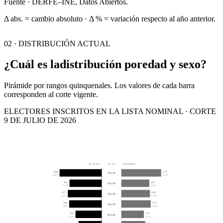
Fuente · DERFE–INE, Datos Abiertos.
Δ abs. = cambio absoluto · Δ % = variación respecto al año anterior.
02 · DISTRIBUCIÓN ACTUAL
¿Cuál es la
distribución por
edad y sexo?
Pirámide por rangos quinquenales. Los valores de cada barra
corresponden al corte vigente.
ELECTORES INSCRITOS EN LA LISTA NOMINAL · CORTE
9 DE JULIO DE 2026
MUJERES
EDAD
HOMBRES
394
373
18 a 24
6.9%
6.6%
301
262
25 a 29
5.3%
4.6%
317
268
30 a 34
5.6%
4.7%
304
275
35 a 39
5.4%
4.8%
245
211
40 a 44
4.3%
3.7%