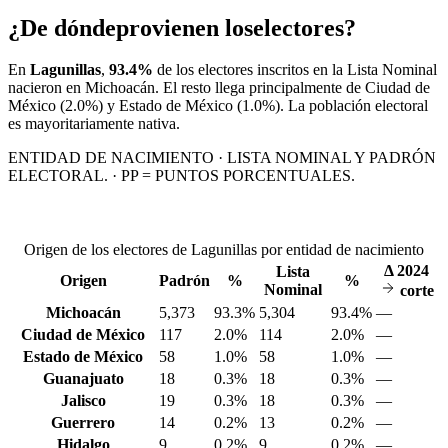
¿De dónde
provienen los
electores?
En
Lagunillas
,
93.4%
de los electores inscritos en la Lista Nominal
nacieron en
Michoacán
. El resto llega principalmente de
Ciudad de
México
(2.0%)
y Estado de México
(1.0%)
. La población electoral
es mayoritariamente nativa.
ENTIDAD DE NACIMIENTO · LISTA NOMINAL Y PADRÓN
ELECTORAL. · PP = PUNTOS PORCENTUALES.
Origen de los electores de Lagunillas por entidad de nacimiento
Δ
2024
Lista
Origen
Padrón
%
%
Nominal
corte
Michoacán
5,373
93.3%
5,304
93.4%
—
Ciudad de México
117
2.0%
114
2.0%
—
Estado de México
58
1.0%
58
1.0%
—
Guanajuato
18
0.3%
18
0.3%
—
Jalisco
19
0.3%
18
0.3%
—
Guerrero
14
0.2%
13
0.2%
—
Hidalgo
9
0.2%
9
0.2%
—