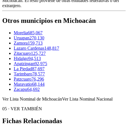
Michoacán
. El resto proviene de otras entidades federativas o del
extranjero.
Otros municipios en Michoacán
Morelia
685,067
Uruapan
270,130
Zamora
159,713
Lazaro Cardenas
148,817
Zitacuaro
125,727
Hidalgo
94,513
Apatzingan
92,975
La Piedad
87,697
Tarimbaro
78,577
Patzcuaro
76,296
Maravatio
68,144
Zacapu
64,692
Ver Lista Nominal de Michoacán
Ver Lista Nominal Nacional
05
·
VER TAMBIÉN
Fichas Relacionadas