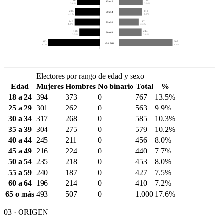
216
224
45 a 49
3.8%
3.9%
235
218
50 a 54
4.1%
3.8%
240
187
55 a 59
4.2%
3.3%
196
214
60 a 64
3.5%
3.8%
493
507
65 o más
8.7%
8.9%
Electores por rango de edad y sexo
Edad
Mujeres
Hombres
No binario
Total
%
18 a 24
394
373
0
767
13.5%
25 a 29
301
262
0
563
9.9%
30 a 34
317
268
0
585
10.3%
35 a 39
304
275
0
579
10.2%
40 a 44
245
211
0
456
8.0%
45 a 49
216
224
0
440
7.7%
50 a 54
235
218
0
453
8.0%
55 a 59
240
187
0
427
7.5%
60 a 64
196
214
0
410
7.2%
65 o más
493
507
0
1,000
17.6%
03 · ORIGEN