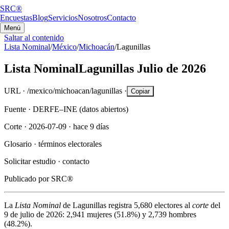
SRC®
Encuestas
Blog
Servicios
Nosotros
Contacto
Menú
Saltar al contenido
Lista Nominal
/
México
/
Michoacán
/
Lagunillas
Lista Nominal
Lagunillas
Julio de 2026
URL ·
/mexico/michoacan/lagunillas
·
Copiar
Fuente ·
DERFE–INE (datos abiertos)
Corte ·
2026-07-09
·
hace 9 días
Glosario ·
términos electorales
Solicitar estudio ·
contacto
Publicado por
SRC®
La
Lista Nominal
de
Lagunillas
registra
5,680
electores al
corte
del
9 de julio de 2026
:
2,941
mujeres (
51.8%
) y
2,739
hombres
(
48.2%
).