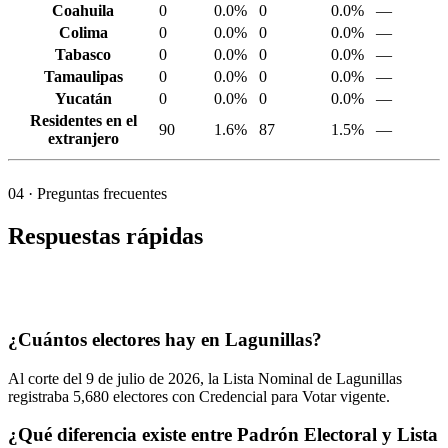
Coahuila
0
0.0%
0
0.0%
—
Colima
0
0.0%
0
0.0%
—
Tabasco
0
0.0%
0
0.0%
—
Tamaulipas
0
0.0%
0
0.0%
—
Yucatán
0
0.0%
0
0.0%
—
Residentes en el
90
1.6%
87
1.5%
—
extranjero
04
· Preguntas frecuentes
Respuestas rápidas
¿Cuántos electores hay en Lagunillas?
Al corte del
9
de julio de
2026,
la Lista Nominal de Lagunillas
registraba
5,680
electores con Credencial para Votar vigente.
¿Qué diferencia existe entre Padrón Electoral y Lista