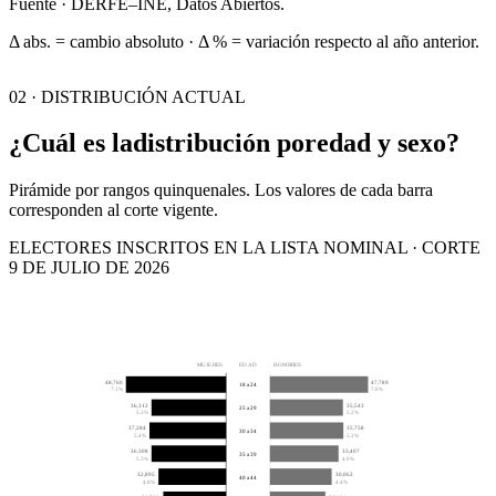
Fuente · DERFE–INE, Datos Abiertos.
Δ abs. = cambio absoluto · Δ % = variación respecto al año anterior.
02 · DISTRIBUCIÓN ACTUAL
¿Cuál es la
distribución por
edad y sexo?
Pirámide por rangos quinquenales. Los valores de cada barra
corresponden al corte vigente.
ELECTORES INSCRITOS EN LA LISTA NOMINAL · CORTE
9 DE JULIO DE 2026
MUJERES
EDAD
HOMBRES
48,760
47,789
18 a 24
7.1%
7.0%
36,312
35,543
25 a 29
5.3%
5.2%
37,284
35,758
30 a 34
5.4%
5.2%
36,308
33,407
35 a 39
5.3%
4.9%
32,895
30,062
40 a 44
4.8%
4.4%