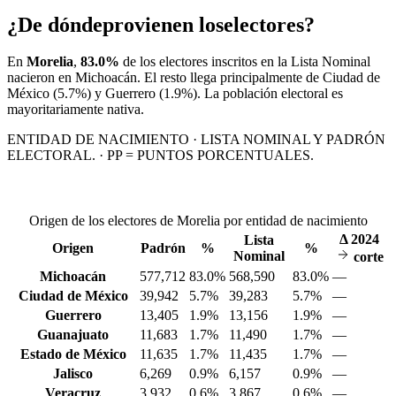
¿De dónde
provienen los
electores?
En
Morelia
,
83.0%
de los electores inscritos en la Lista Nominal
nacieron en
Michoacán
. El resto llega principalmente de
Ciudad de
México
(5.7%)
y Guerrero
(1.9%)
. La población electoral es
mayoritariamente nativa.
ENTIDAD DE NACIMIENTO · LISTA NOMINAL Y PADRÓN
ELECTORAL. · PP = PUNTOS PORCENTUALES.
Origen de los electores de Morelia por entidad de nacimiento
Δ
2024
Lista
Origen
Padrón
%
%
Nominal
corte
Michoacán
577,712
83.0%
568,590
83.0%
—
Ciudad de México
39,942
5.7%
39,283
5.7%
—
Guerrero
13,405
1.9%
13,156
1.9%
—
Guanajuato
11,683
1.7%
11,490
1.7%
—
Estado de México
11,635
1.7%
11,435
1.7%
—
Jalisco
6,269
0.9%
6,157
0.9%
—
Veracruz
3,932
0.6%
3,867
0.6%
—