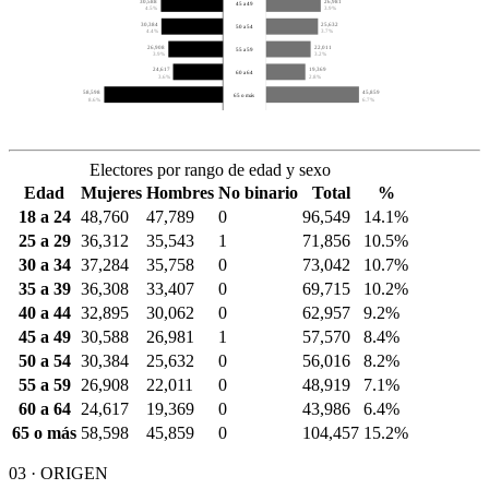
30,588
26,981
45 a 49
4.5%
3.9%
30,384
25,632
50 a 54
4.4%
3.7%
26,908
22,011
55 a 59
3.9%
3.2%
24,617
19,369
60 a 64
3.6%
2.8%
58,598
45,859
65 o más
8.6%
6.7%
Electores por rango de edad y sexo
Edad
Mujeres
Hombres
No binario
Total
%
18 a 24
48,760
47,789
0
96,549
14.1%
25 a 29
36,312
35,543
1
71,856
10.5%
30 a 34
37,284
35,758
0
73,042
10.7%
35 a 39
36,308
33,407
0
69,715
10.2%
40 a 44
32,895
30,062
0
62,957
9.2%
45 a 49
30,588
26,981
1
57,570
8.4%
50 a 54
30,384
25,632
0
56,016
8.2%
55 a 59
26,908
22,011
0
48,919
7.1%
60 a 64
24,617
19,369
0
43,986
6.4%
65 o más
58,598
45,859
0
104,457
15.2%
03 · ORIGEN