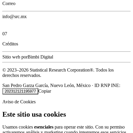
Correo
info@src.mx
07
Créditos
Sitio web por
Bimbi Digital
© 2023–
2026
Statistical Research Corporation®.
Todos los
derechos reservados.
San Pedro Garza García, Nuevo León, México
·
ID RNP INE:
Copiar
202312121195977
Aviso de Cookies
Este sitio usa cookies
Usamos cookies
esenciales
para operar este sitio. Con su permiso
activaremos análisis y marketing cuando integremos esos servicios.