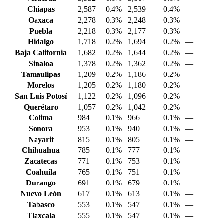
Chiapas
2,587
0.4%
2,539
0.4%
—
Oaxaca
2,278
0.3%
2,248
0.3%
—
Puebla
2,218
0.3%
2,177
0.3%
—
Hidalgo
1,718
0.2%
1,694
0.2%
—
Baja California
1,682
0.2%
1,644
0.2%
—
Sinaloa
1,378
0.2%
1,362
0.2%
—
Tamaulipas
1,209
0.2%
1,186
0.2%
—
Morelos
1,205
0.2%
1,180
0.2%
—
San Luis Potosí
1,122
0.2%
1,096
0.2%
—
Querétaro
1,057
0.2%
1,042
0.2%
—
Colima
984
0.1%
966
0.1%
—
Sonora
953
0.1%
940
0.1%
—
Nayarit
815
0.1%
805
0.1%
—
Chihuahua
785
0.1%
777
0.1%
—
Zacatecas
771
0.1%
753
0.1%
—
Coahuila
765
0.1%
751
0.1%
—
Durango
691
0.1%
679
0.1%
—
Nuevo León
617
0.1%
613
0.1%
—
Tabasco
553
0.1%
547
0.1%
—
Tlaxcala
555
0.1%
547
0.1%
—