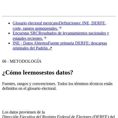
Glosario electoral mexicano
Definiciones: INE, DERFE,
corte, rangos quinquenales.
Encuestas SRC
Resultados de levantamientos nacionales y
estatales recientes.
INE · Datos Abiertos
Fuente primaria DERFE: descargas
originales del Padrón.
↗︎
06 · METODOLOGÍA
¿Cómo leemos
estos datos?
Fuentes, rangos y convenciones. Todos los términos técnicos están
definidos en el
glosario electoral
.
Los datos provienen de la
Dirección Ejecutiva del Registro Federal de Electores (DERFE)
del