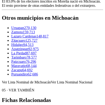
El
83.0%
de los electores inscritos en Morelia nació en
Michoacán
.
El resto proviene de otras entidades federativas o del extranjero.
Otros municipios en Michoacán
Uruapan
270,130
Zamora
159,713
Lazaro Cardenas
148,817
Zitacuaro
125,727
Hidalgo
94,513
Apatzingan
92,975
La Piedad
87,697
Tarimbaro
78,577
Patzcuaro
76,296
Maravatio
68,144
Zacapu
64,692
Puruandiro
62,686
Ver Lista Nominal de Michoacán
Ver Lista Nominal Nacional
05
·
VER TAMBIÉN
Fichas Relacionadas