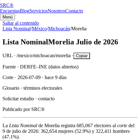
SRC®
Encuestas
Blog
Servicios
Nosotros
Contacto
Menú
Saltar al contenido
Lista Nominal
/
México
/
Michoacán
/
Morelia
Lista Nominal
Morelia
Julio de 2026
URL ·
/mexico/michoacan/morelia
·
Copiar
Fuente ·
DERFE–INE (datos abiertos)
Corte ·
2026-07-09
·
hace 9 días
Glosario ·
términos electorales
Solicitar estudio ·
contacto
Publicado por
SRC®
La
Lista Nominal
de
Morelia
registra
685,067
electores al
corte
del
9 de julio de 2026
:
362,654
mujeres (
52.9%
) y
322,411
hombres
(
47.1%
).