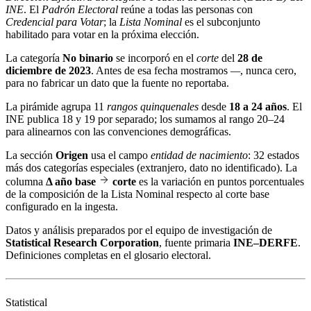
INE
. El
Padrón Electoral
reúne a todas las personas con
Credencial para Votar
; la
Lista Nominal
es el subconjunto
habilitado para votar en la próxima elección.
La categoría
No binario
se incorporó en el
corte
del
28 de
diciembre de 2023
. Antes de esa fecha mostramos
—
, nunca cero,
para no fabricar un dato que la fuente no reportaba.
La pirámide agrupa 11
rangos quinquenales
desde
18 a 24 años
. El
INE publica 18 y 19 por separado; los sumamos al rango 20–24
para alinearnos con las convenciones demográficas.
La sección
Origen
usa el campo
entidad de nacimiento
: 32 estados
más dos categorías especiales (extranjero, dato no identificado). La
columna
Δ año base
corte
es la variación en puntos porcentuales
de la composición de la Lista Nominal respecto al corte base
configurado en la ingesta.
Datos y análisis preparados por el equipo de investigación de
Statistical Research Corporation
, fuente primaria
INE–DERFE
.
Definiciones completas en el
glosario electoral
.
Statistical