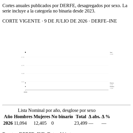
Cortes anuales publicados por DERFE, desagregados por sexo. La
serie incluye a la categoría no binaria desde 2023.
CORTE VIGENTE · 9 DE JULIO DE 2026 · DERFE–INE
Total
23,499
21,762
18,785
15,808
12,831
Mujeres
12,405
Hombres
11,094
2026
Lista Nominal por año, desglose por sexo
Año
Hombres
Mujeres
No binario
Total
Δ abs.
Δ %
2026
11,094
12,405
0
23,499
—
—