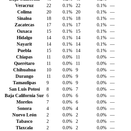
Veracruz
22
0.1%
22
0.1%
—
Colima
20
0.1%
20
0.1%
—
Sinaloa
18
0.1%
18
0.1%
—
Zacatecas
17
0.1%
17
0.1%
—
Oaxaca
15
0.1%
15
0.1%
—
Hidalgo
14
0.1%
14
0.1%
—
Nayarit
14
0.1%
14
0.1%
—
Puebla
15
0.1%
14
0.1%
—
Chiapas
11
0.0%
11
0.0%
—
Querétaro
11
0.0%
11
0.0%
—
Chihuahua
10
0.0%
9
0.0%
—
Durango
11
0.0%
9
0.0%
—
Tamaulipas
9
0.0%
9
0.0%
—
San Luis Potosí
8
0.0%
7
0.0%
—
Baja California Sur
6
0.0%
6
0.0%
—
Morelos
7
0.0%
6
0.0%
—
Sonora
4
0.0%
4
0.0%
—
Nuevo León
2
0.0%
2
0.0%
—
Tabasco
2
0.0%
2
0.0%
—
Tlaxcala
2
0.0%
2
0.0%
—