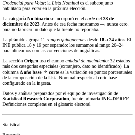
Credencial para Votar
; la
Lista Nominal
es el subconjunto
habilitado para votar en la próxima elección.
La categoría
No binario
se incorporó en el
corte
del
28 de
diciembre de 2023
. Antes de esa fecha mostramos
—
, nunca cero,
para no fabricar un dato que la fuente no reportaba.
La pirámide agrupa 11
rangos quinquenales
desde
18 a 24 años
. El
INE publica 18 y 19 por separado; los sumamos al rango 20–24
para alinearnos con las convenciones demográficas.
La sección
Origen
usa el campo
entidad de nacimiento
: 32 estados
más dos categorías especiales (extranjero, dato no identificado). La
columna
Δ año base
corte
es la variación en puntos porcentuales
de la composición de la Lista Nominal respecto al corte base
configurado en la ingesta.
Datos y análisis preparados por el equipo de investigación de
Statistical Research Corporation
, fuente primaria
INE–DERFE
.
Definiciones completas en el
glosario electoral
.
Statistical
Research