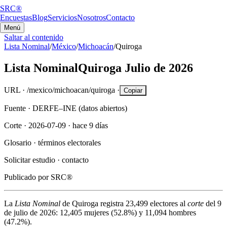
SRC®
Encuestas
Blog
Servicios
Nosotros
Contacto
Menú
Saltar al contenido
Lista Nominal
/
México
/
Michoacán
/
Quiroga
Lista Nominal
Quiroga
Julio de 2026
URL ·
/mexico/michoacan/quiroga
·
Copiar
Fuente ·
DERFE–INE (datos abiertos)
Corte ·
2026-07-09
·
hace 9 días
Glosario ·
términos electorales
Solicitar estudio ·
contacto
Publicado por
SRC®
La
Lista Nominal
de
Quiroga
registra
23,499
electores al
corte
del
9
de julio de 2026
:
12,405
mujeres (
52.8%
) y
11,094
hombres
(
47.2%
).