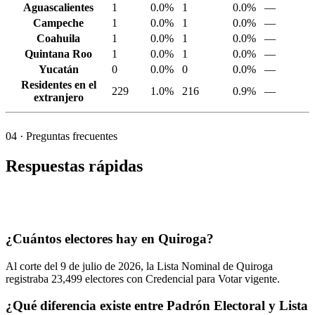
Aguascalientes
1
0.0%
1
0.0%
—
Campeche
1
0.0%
1
0.0%
—
Coahuila
1
0.0%
1
0.0%
—
Quintana Roo
1
0.0%
1
0.0%
—
Yucatán
0
0.0%
0
0.0%
—
Residentes en el
229
1.0%
216
0.9%
—
extranjero
04
· Preguntas frecuentes
Respuestas rápidas
¿Cuántos electores hay en Quiroga?
Al corte del
9
de julio de
2026,
la Lista Nominal de Quiroga
registraba
23,499
electores con Credencial para Votar vigente.
¿Qué diferencia existe entre Padrón Electoral y Lista