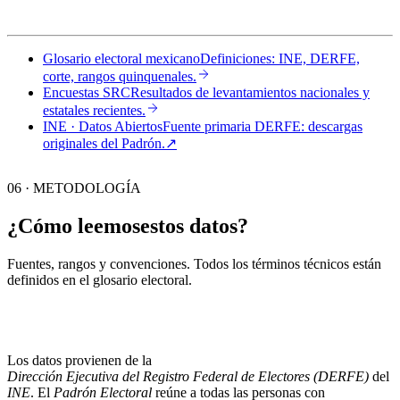
Glosario electoral mexicano
Definiciones: INE, DERFE,
corte, rangos quinquenales.
Encuestas SRC
Resultados de levantamientos nacionales y
estatales recientes.
INE · Datos Abiertos
Fuente primaria DERFE: descargas
originales del Padrón.
↗︎
06 · METODOLOGÍA
¿Cómo leemos
estos datos?
Fuentes, rangos y convenciones. Todos los términos técnicos están
definidos en el
glosario electoral
.
Los datos provienen de la
Dirección Ejecutiva del Registro Federal de Electores (DERFE)
del
INE
. El
Padrón Electoral
reúne a todas las personas con