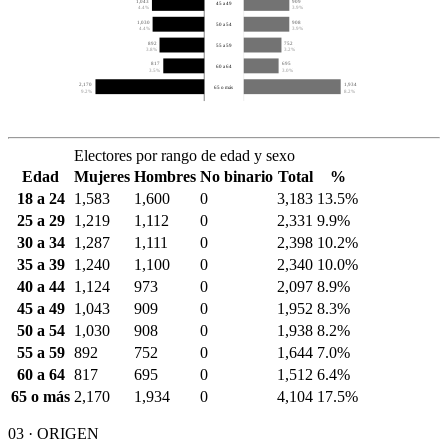
1,043
909
45 a 49
4.4%
3.9%
1,030
908
50 a 54
4.4%
3.9%
892
752
55 a 59
3.8%
3.2%
817
695
60 a 64
3.5%
3.0%
2,170
1,934
65 o más
9.2%
8.2%
Electores por rango de edad y sexo
Edad
Mujeres
Hombres
No binario
Total
%
18 a 24
1,583
1,600
0
3,183
13.5%
25 a 29
1,219
1,112
0
2,331
9.9%
30 a 34
1,287
1,111
0
2,398
10.2%
35 a 39
1,240
1,100
0
2,340
10.0%
40 a 44
1,124
973
0
2,097
8.9%
45 a 49
1,043
909
0
1,952
8.3%
50 a 54
1,030
908
0
1,938
8.2%
55 a 59
892
752
0
1,644
7.0%
60 a 64
817
695
0
1,512
6.4%
65 o más
2,170
1,934
0
4,104
17.5%
03 · ORIGEN