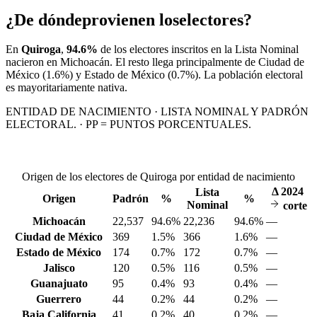
¿De dónde
provienen los
electores?
En
Quiroga
,
94.6%
de los electores inscritos en la Lista Nominal
nacieron en
Michoacán
. El resto llega principalmente de
Ciudad de
México
(1.6%)
y Estado de México
(0.7%)
. La población electoral
es mayoritariamente nativa.
ENTIDAD DE NACIMIENTO · LISTA NOMINAL Y PADRÓN
ELECTORAL. · PP = PUNTOS PORCENTUALES.
Origen de los electores de Quiroga por entidad de nacimiento
Δ
2024
Lista
Origen
Padrón
%
%
Nominal
corte
Michoacán
22,537
94.6%
22,236
94.6%
—
Ciudad de México
369
1.5%
366
1.6%
—
Estado de México
174
0.7%
172
0.7%
—
Jalisco
120
0.5%
116
0.5%
—
Guanajuato
95
0.4%
93
0.4%
—
Guerrero
44
0.2%
44
0.2%
—
Baja California
41
0.2%
40
0.2%
—