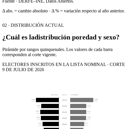
Fuente · DERFE–INE, Datos Abiertos.
Δ abs. = cambio absoluto · Δ % = variación respecto al año anterior.
02 · DISTRIBUCIÓN ACTUAL
¿Cuál es la
distribución por
edad y sexo?
Pirámide por rangos quinquenales. Los valores de cada barra
corresponden al corte vigente.
ELECTORES INSCRITOS EN LA LISTA NOMINAL · CORTE
9 DE JULIO DE 2026
MUJERES
EDAD
HOMBRES
1,583
1,600
18 a 24
6.7%
6.8%
1,219
1,112
25 a 29
5.2%
4.7%
1,287
1,111
30 a 34
5.5%
4.7%
1,240
1,100
35 a 39
5.3%
4.7%
1,124
973
40 a 44
4.8%
4.1%