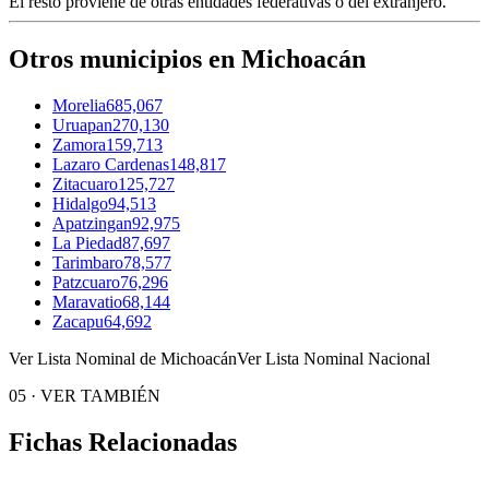
El resto proviene de otras entidades federativas o del extranjero.
Otros municipios en Michoacán
Morelia
685,067
Uruapan
270,130
Zamora
159,713
Lazaro Cardenas
148,817
Zitacuaro
125,727
Hidalgo
94,513
Apatzingan
92,975
La Piedad
87,697
Tarimbaro
78,577
Patzcuaro
76,296
Maravatio
68,144
Zacapu
64,692
Ver Lista Nominal de Michoacán
Ver Lista Nominal Nacional
05
·
VER TAMBIÉN
Fichas Relacionadas