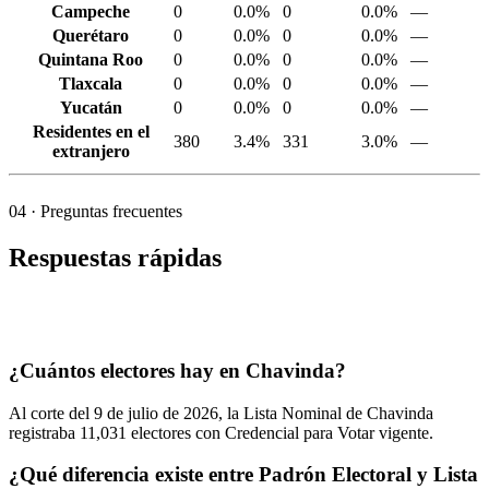
Campeche
0
0.0%
0
0.0%
—
Querétaro
0
0.0%
0
0.0%
—
Quintana Roo
0
0.0%
0
0.0%
—
Tlaxcala
0
0.0%
0
0.0%
—
Yucatán
0
0.0%
0
0.0%
—
Residentes en el
380
3.4%
331
3.0%
—
extranjero
04
· Preguntas frecuentes
Respuestas rápidas
¿Cuántos electores hay en Chavinda?
Al corte del
9
de julio de
2026,
la Lista Nominal de Chavinda
registraba
11,031
electores con Credencial para Votar vigente.
¿Qué diferencia existe entre Padrón Electoral y Lista