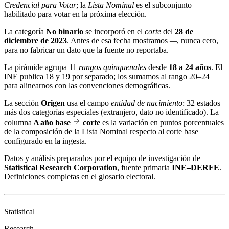
Credencial para Votar
; la
Lista Nominal
es el subconjunto
habilitado para votar en la próxima elección.
La categoría
No binario
se incorporó en el
corte
del
28 de
diciembre de 2023
. Antes de esa fecha mostramos
—
, nunca cero,
para no fabricar un dato que la fuente no reportaba.
La pirámide agrupa 11
rangos quinquenales
desde
18 a 24 años
. El
INE publica 18 y 19 por separado; los sumamos al rango 20–24
para alinearnos con las convenciones demográficas.
La sección
Origen
usa el campo
entidad de nacimiento
: 32 estados
más dos categorías especiales (extranjero, dato no identificado). La
columna
Δ año base
corte
es la variación en puntos porcentuales
de la composición de la Lista Nominal respecto al corte base
configurado en la ingesta.
Datos y análisis preparados por el equipo de investigación de
Statistical Research Corporation
, fuente primaria
INE–DERFE
.
Definiciones completas en el
glosario electoral
.
Statistical
Research