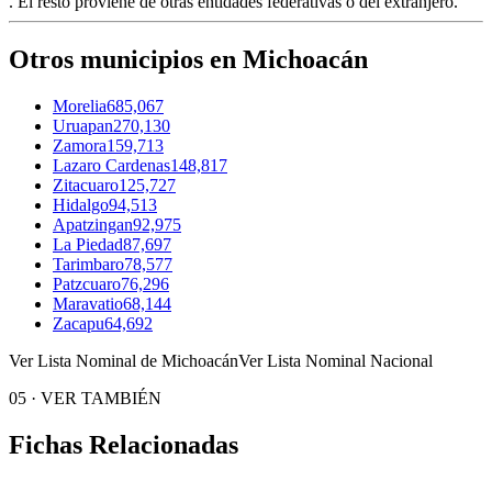
. El resto proviene de otras entidades federativas o del extranjero.
Otros municipios en Michoacán
Morelia
685,067
Uruapan
270,130
Zamora
159,713
Lazaro Cardenas
148,817
Zitacuaro
125,727
Hidalgo
94,513
Apatzingan
92,975
La Piedad
87,697
Tarimbaro
78,577
Patzcuaro
76,296
Maravatio
68,144
Zacapu
64,692
Ver Lista Nominal de Michoacán
Ver Lista Nominal Nacional
05
·
VER TAMBIÉN
Fichas Relacionadas