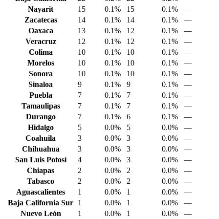
Nayarit
15
0.1%
15
0.1%
—
Zacatecas
14
0.1%
14
0.1%
—
Oaxaca
13
0.1%
12
0.1%
—
Veracruz
12
0.1%
12
0.1%
—
Colima
10
0.1%
10
0.1%
—
Morelos
10
0.1%
10
0.1%
—
Sonora
10
0.1%
10
0.1%
—
Sinaloa
9
0.1%
9
0.1%
—
Puebla
7
0.1%
7
0.1%
—
Tamaulipas
7
0.1%
7
0.1%
—
Durango
7
0.1%
6
0.1%
—
Hidalgo
5
0.0%
5
0.0%
—
Coahuila
3
0.0%
3
0.0%
—
Chihuahua
3
0.0%
3
0.0%
—
San Luis Potosí
4
0.0%
3
0.0%
—
Chiapas
2
0.0%
2
0.0%
—
Tabasco
2
0.0%
2
0.0%
—
Aguascalientes
1
0.0%
1
0.0%
—
Baja California Sur
1
0.0%
1
0.0%
—
Nuevo León
1
0.0%
1
0.0%
—