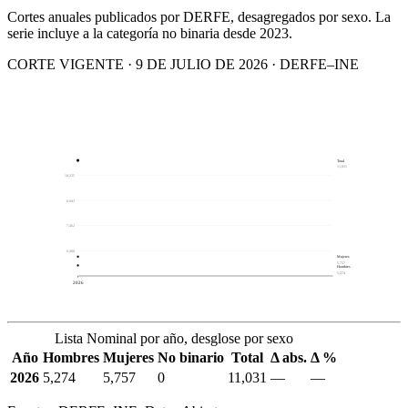
Cortes anuales publicados por DERFE, desagregados por sexo. La
serie incluye a la categoría no binaria desde 2023.
CORTE VIGENTE · 9 DE JULIO DE 2026 · DERFE–INE
Total
11,031
10,225
8,843
7,462
6,080
Mujeres
5,757
Hombres
5,274
2026
Lista Nominal por año, desglose por sexo
Año
Hombres
Mujeres
No binario
Total
Δ abs.
Δ %
2026
5,274
5,757
0
11,031
—
—