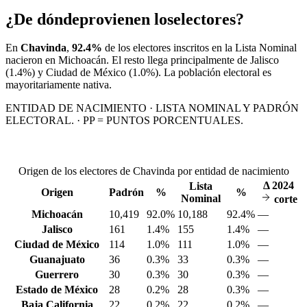
¿De dónde
provienen los
electores?
En
Chavinda
,
92.4%
de los electores inscritos en la Lista Nominal
nacieron en
Michoacán
. El resto llega principalmente de
Jalisco
(1.4%)
y Ciudad de México
(1.0%)
. La población electoral es
mayoritariamente nativa.
ENTIDAD DE NACIMIENTO · LISTA NOMINAL Y PADRÓN
ELECTORAL. · PP = PUNTOS PORCENTUALES.
Origen de los electores de Chavinda por entidad de nacimiento
Δ
2024
Lista
Origen
Padrón
%
%
Nominal
corte
Michoacán
10,419
92.0%
10,188
92.4%
—
Jalisco
161
1.4%
155
1.4%
—
Ciudad de México
114
1.0%
111
1.0%
—
Guanajuato
36
0.3%
33
0.3%
—
Guerrero
30
0.3%
30
0.3%
—
Estado de México
28
0.2%
28
0.3%
—
Baja California
22
0.2%
22
0.2%
—