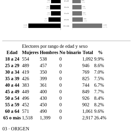
449
400
45 a 49
4.1%
3.6%
496
430
50 a 54
4.5%
3.9%
452
450
55 a 59
4.1%
4.1%
571
490
60 a 64
5.2%
4.4%
1,518
1,399
65 o más
13.8%
12.7%
Electores por rango de edad y sexo
Edad
Mujeres
Hombres
No binario
Total
%
18 a 24
554
538
0
1,092
9.9%
25 a 29
489
457
0
946
8.6%
30 a 34
419
350
0
769
7.0%
35 a 39
426
399
0
825
7.5%
40 a 44
383
361
0
744
6.7%
45 a 49
449
400
0
849
7.7%
50 a 54
496
430
0
926
8.4%
55 a 59
452
450
0
902
8.2%
60 a 64
571
490
0
1,061
9.6%
65 o más
1,518
1,399
0
2,917
26.4%
03 · ORIGEN