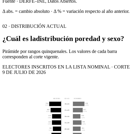
Fuente · DERFE–INE, Datos Abiertos.
Δ abs. = cambio absoluto · Δ % = variación respecto al año anterior.
02 · DISTRIBUCIÓN ACTUAL
¿Cuál es la
distribución por
edad y sexo?
Pirámide por rangos quinquenales. Los valores de cada barra
corresponden al corte vigente.
ELECTORES INSCRITOS EN LA LISTA NOMINAL · CORTE
9 DE JULIO DE 2026
MUJERES
EDAD
HOMBRES
554
538
18 a 24
5.0%
4.9%
489
457
25 a 29
4.4%
4.1%
419
350
30 a 34
3.8%
3.2%
426
399
35 a 39
3.9%
3.6%
383
361
40 a 44
3.5%
3.3%