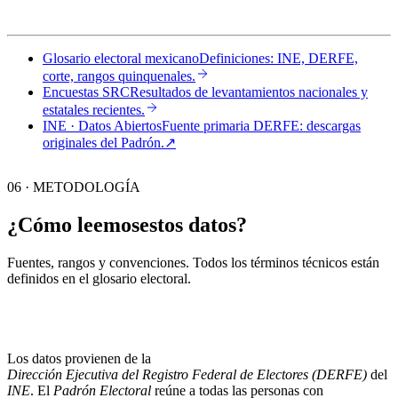
Glosario electoral mexicano
Definiciones: INE, DERFE,
corte, rangos quinquenales.
Encuestas SRC
Resultados de levantamientos nacionales y
estatales recientes.
INE · Datos Abiertos
Fuente primaria DERFE: descargas
originales del Padrón.
↗︎
06 · METODOLOGÍA
¿Cómo leemos
estos datos?
Fuentes, rangos y convenciones. Todos los términos técnicos están
definidos en el
glosario electoral
.
Los datos provienen de la
Dirección Ejecutiva del Registro Federal de Electores (DERFE)
del
INE
. El
Padrón Electoral
reúne a todas las personas con