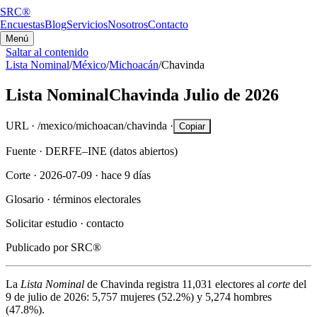
SRC®
Encuestas
Blog
Servicios
Nosotros
Contacto
Menú
Saltar al contenido
Lista Nominal
/
México
/
Michoacán
/
Chavinda
Lista Nominal
Chavinda
Julio de 2026
URL ·
/mexico/michoacan/chavinda
·
Copiar
Fuente ·
DERFE–INE (datos abiertos)
Corte ·
2026-07-09
·
hace 9 días
Glosario ·
términos electorales
Solicitar estudio ·
contacto
Publicado por
SRC®
La
Lista Nominal
de
Chavinda
registra
11,031
electores al
corte
del
9 de julio de 2026
:
5,757
mujeres (
52.2%
) y
5,274
hombres
(
47.8%
).