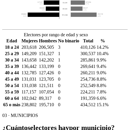
117,157
107,054
55 a 59
4.1%
3.7%
102,042
89,317
60 a 64
3.5%
3.1%
238,802
195,710
65 o más
8.3%
6.8%
Electores por rango de edad y sexo
Edad
Mujeres
Hombres
No binario
Total
%
18 a 24
203,618
206,505
3
410,126
14.2%
25 a 29
149,209
151,327
1
300,537
10.4%
30 a 34
143,658
142,202
1
285,861
9.9%
35 a 39
136,442
133,199
0
269,641
9.4%
40 a 44
132,785
127,426
0
260,211
9.0%
45 a 49
131,031
123,705
0
254,736
8.8%
50 a 54
131,038
121,511
0
252,549
8.8%
55 a 59
117,157
107,054
0
224,211
7.8%
60 a 64
102,042
89,317
0
191,359
6.6%
65 o más
238,802
195,710
0
434,512
15.1%
03 · MUNICIPIOS
¿Cuántos
electores hay
por municipio?