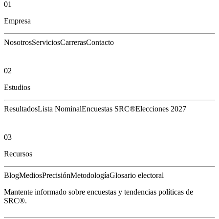
01
Empresa
Nosotros
Servicios
Carreras
Contacto
02
Estudios
Resultados
Lista Nominal
Encuestas SRC®
Elecciones 2027
03
Recursos
Blog
Medios
Precisión
Metodología
Glosario electoral
Mantente informado sobre encuestas y tendencias políticas de
SRC®.