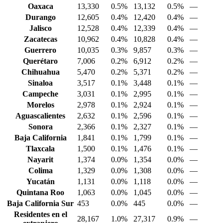
Oaxaca
13,330
0.5%
13,132
0.5%
—
Durango
12,605
0.4%
12,420
0.4%
—
Jalisco
12,528
0.4%
12,339
0.4%
—
Zacatecas
10,962
0.4%
10,828
0.4%
—
Guerrero
10,035
0.3%
9,857
0.3%
—
Querétaro
7,006
0.2%
6,912
0.2%
—
Chihuahua
5,470
0.2%
5,371
0.2%
—
Sinaloa
3,517
0.1%
3,448
0.1%
—
Campeche
3,031
0.1%
2,995
0.1%
—
Morelos
2,978
0.1%
2,924
0.1%
—
Aguascalientes
2,632
0.1%
2,596
0.1%
—
Sonora
2,366
0.1%
2,327
0.1%
—
Baja California
1,841
0.1%
1,799
0.1%
—
Tlaxcala
1,500
0.1%
1,476
0.1%
—
Nayarit
1,374
0.0%
1,354
0.0%
—
Colima
1,329
0.0%
1,308
0.0%
—
Yucatán
1,131
0.0%
1,118
0.0%
—
Quintana Roo
1,063
0.0%
1,045
0.0%
—
Baja California Sur
453
0.0%
445
0.0%
—
Residentes en el
28,167
1.0%
27,317
0.9%
—