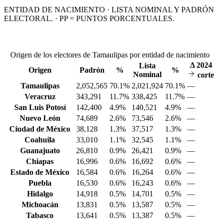
ENTIDAD DE NACIMIENTO · LISTA NOMINAL Y PADRÓN
ELECTORAL. · PP = PUNTOS PORCENTUALES.
Origen de los electores de Tamaulipas por entidad de nacimiento
Δ
2024
Lista
Origen
Padrón
%
%
Nominal
corte
Tamaulipas
2,052,565
70.1%
2,021,924
70.1%
—
Veracruz
343,291
11.7%
338,425
11.7%
—
San Luis Potosí
142,400
4.9%
140,521
4.9%
—
Nuevo León
74,689
2.6%
73,546
2.6%
—
Ciudad de México
38,128
1.3%
37,517
1.3%
—
Coahuila
33,010
1.1%
32,545
1.1%
—
Guanajuato
26,810
0.9%
26,421
0.9%
—
Chiapas
16,996
0.6%
16,692
0.6%
—
Estado de México
16,584
0.6%
16,264
0.6%
—
Puebla
16,530
0.6%
16,243
0.6%
—
Hidalgo
14,918
0.5%
14,701
0.5%
—
Michoacán
13,831
0.5%
13,587
0.5%
—
Tabasco
13,641
0.5%
13,387
0.5%
—