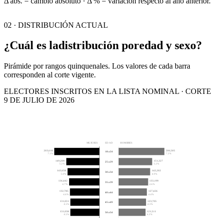
Δ abs. = cambio absoluto · Δ % = variación respecto al año anterior.
02 · DISTRIBUCIÓN ACTUAL
¿Cuál es la
distribución por
edad y sexo?
Pirámide por rangos quinquenales. Los valores de cada barra
corresponden al corte vigente.
ELECTORES INSCRITOS EN LA LISTA NOMINAL · CORTE
9 DE JULIO DE 2026
MUJERES
EDAD
HOMBRES
203,618
206,505
18 a 24
7.1%
7.2%
149,209
151,327
25 a 29
5.2%
5.2%
143,658
142,202
30 a 34
5.0%
4.9%
136,442
133,199
35 a 39
4.7%
4.6%
132,785
127,426
40 a 44
4.6%
4.4%
131,031
123,705
45 a 49
4.5%
4.3%
131,038
121,511
50 a 54
4.5%
4.2%