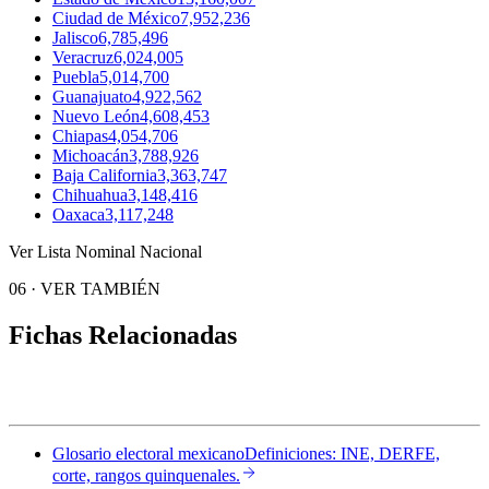
Ciudad de México
7,952,236
Jalisco
6,785,496
Veracruz
6,024,005
Puebla
5,014,700
Guanajuato
4,922,562
Nuevo León
4,608,453
Chiapas
4,054,706
Michoacán
3,788,926
Baja California
3,363,747
Chihuahua
3,148,416
Oaxaca
3,117,248
Ver Lista Nominal Nacional
06
·
VER TAMBIÉN
Fichas Relacionadas
Glosario electoral mexicano
Definiciones: INE, DERFE,
corte, rangos quinquenales.