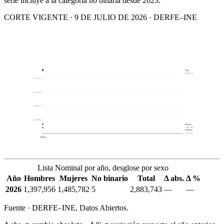
serie incluye a la categoría no binaria desde 2023.
CORTE VIGENTE · 9 DE JULIO DE 2026 · DERFE–INE
Total
2,883,743
2,675,733
2,319,144
1,962,555
1,605,966
Mujeres
1,485,782
Hombres
1,397,956
2026
Lista Nominal por año, desglose por sexo
Año
Hombres
Mujeres
No binario
Total
Δ abs.
Δ %
2026
1,397,956
1,485,782
5
2,883,743
—
—
Fuente · DERFE–INE, Datos Abiertos.