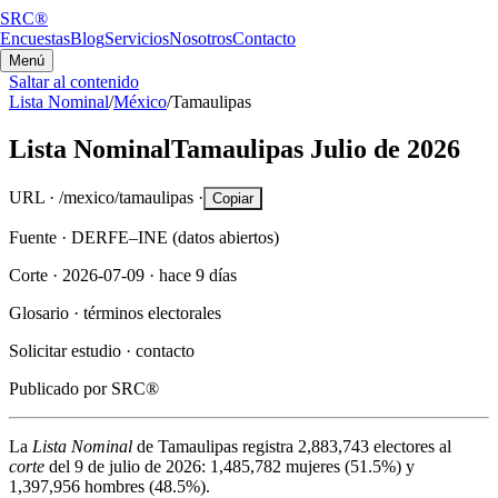
SRC®
Encuestas
Blog
Servicios
Nosotros
Contacto
Menú
Saltar al contenido
Lista Nominal
/
México
/
Tamaulipas
Lista Nominal
Tamaulipas
Julio de 2026
URL ·
/mexico/tamaulipas
·
Copiar
Fuente ·
DERFE–INE (datos abiertos)
Corte ·
2026-07-09
·
hace 9 días
Glosario ·
términos electorales
Solicitar estudio ·
contacto
Publicado por
SRC®
La
Lista Nominal
de
Tamaulipas
registra
2,883,743
electores al
corte
del
9 de julio de 2026
:
1,485,782
mujeres (
51.5%
) y
1,397,956
hombres (
48.5%
).