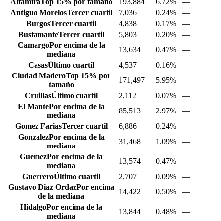
Altamira
Top 15% por tamaño
193,884
6.72%
—
Antiguo Morelos
Tercer cuartil
7,036
0.24%
—
Burgos
Tercer cuartil
4,838
0.17%
—
Bustamante
Tercer cuartil
5,803
0.20%
—
Camargo
Por encima de la
13,634
0.47%
—
mediana
Casas
Último cuartil
4,537
0.16%
—
Ciudad Madero
Top 15% por
171,497
5.95%
—
tamaño
Cruillas
Último cuartil
2,112
0.07%
—
El Mante
Por encima de la
85,513
2.97%
—
mediana
Gomez Farias
Tercer cuartil
6,886
0.24%
—
Gonzalez
Por encima de la
31,468
1.09%
—
mediana
Guemez
Por encima de la
13,574
0.47%
—
mediana
Guerrero
Último cuartil
2,707
0.09%
—
Gustavo Diaz Ordaz
Por encima
14,422
0.50%
—
de la mediana
Hidalgo
Por encima de la
13,844
0.48%
—
mediana