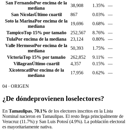
San Fernando
Por encima de la
38,908
1.35%
—
mediana
San Nicolas
Último cuartil
867
0.03%
—
Soto la Marina
Por encima de la
19,696
0.68%
—
mediana
Tampico
Top 15% por tamaño
252,567
8.76%
—
Tula
Por encima de la mediana
23,124
0.80%
—
Valle Hermoso
Por encima de la
50,393
1.75%
—
mediana
Victoria
Top 15% por tamaño
262,852
9.11%
—
Villagran
Último cuartil
4,357
0.15%
—
Xicotencatl
Por encima de la
17,956
0.62%
—
mediana
04 · ORIGEN
¿De dónde
provienen los
electores?
En
Tamaulipas
,
70.1%
de los electores inscritos en la Lista
Nominal nacieron en
Tamaulipas
. El resto llega principalmente de
Veracruz
(11.7%)
y San Luis Potosí
(4.9%)
. La población electoral
es mayoritariamente nativa.