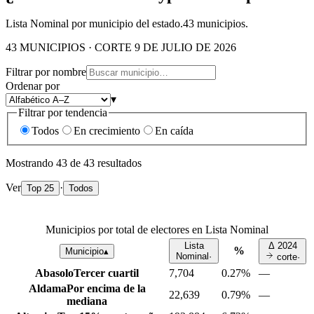
Lista Nominal por municipio del estado.
43
municipios.
43 MUNICIPIOS · CORTE 9 DE JULIO DE 2026
Filtrar por nombre
Ordenar por
▾
Filtrar por tendencia
Todos
En crecimiento
En caída
Mostrando
43
de
43
resultados
Ver
·
Top 25
Todos
Municipios por total de electores en Lista Nominal
Lista
Δ
2024
%
Municipio
▴
Nominal
·
corte
·
Abasolo
Tercer cuartil
7,704
0.27%
—
Aldama
Por encima de la
22,639
0.79%
—
mediana