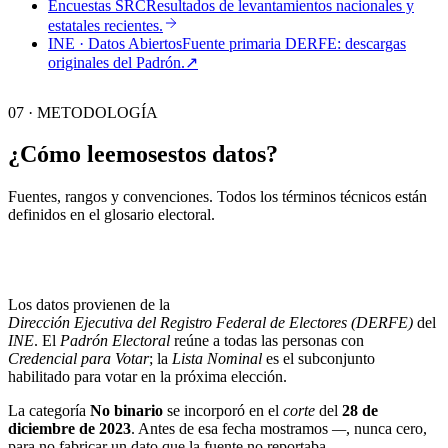
Encuestas SRC
Resultados de levantamientos nacionales y
estatales recientes.
INE · Datos Abiertos
Fuente primaria DERFE: descargas
originales del Padrón.
↗︎
07 · METODOLOGÍA
¿Cómo leemos
estos datos?
Fuentes, rangos y convenciones. Todos los términos técnicos están
definidos en el
glosario electoral
.
Los datos provienen de la
Dirección Ejecutiva del Registro Federal de Electores (DERFE)
del
INE
. El
Padrón Electoral
reúne a todas las personas con
Credencial para Votar
; la
Lista Nominal
es el subconjunto
habilitado para votar en la próxima elección.
La categoría
No binario
se incorporó en el
corte
del
28 de
diciembre de 2023
. Antes de esa fecha mostramos
—
, nunca cero,
para no fabricar un dato que la fuente no reportaba.