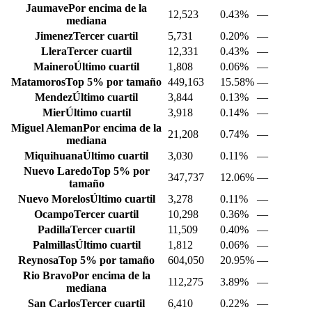
Jaumave
Por encima de la
12,523
0.43%
—
mediana
Jimenez
Tercer cuartil
5,731
0.20%
—
Llera
Tercer cuartil
12,331
0.43%
—
Mainero
Último cuartil
1,808
0.06%
—
Matamoros
Top 5% por tamaño
449,163
15.58%
—
Mendez
Último cuartil
3,844
0.13%
—
Mier
Último cuartil
3,918
0.14%
—
Miguel Aleman
Por encima de la
21,208
0.74%
—
mediana
Miquihuana
Último cuartil
3,030
0.11%
—
Nuevo Laredo
Top 5% por
347,737
12.06%
—
tamaño
Nuevo Morelos
Último cuartil
3,278
0.11%
—
Ocampo
Tercer cuartil
10,298
0.36%
—
Padilla
Tercer cuartil
11,509
0.40%
—
Palmillas
Último cuartil
1,812
0.06%
—
Reynosa
Top 5% por tamaño
604,050
20.95%
—
Rio Bravo
Por encima de la
112,275
3.89%
—
mediana
San Carlos
Tercer cuartil
6,410
0.22%
—