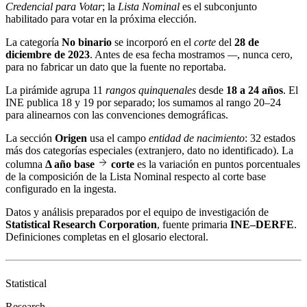
Credencial para Votar
; la
Lista Nominal
es el subconjunto
habilitado para votar en la próxima elección.
La categoría
No binario
se incorporó en el
corte
del
28 de
diciembre de 2023
. Antes de esa fecha mostramos
—
, nunca cero,
para no fabricar un dato que la fuente no reportaba.
La pirámide agrupa 11
rangos quinquenales
desde
18 a 24 años
. El
INE publica 18 y 19 por separado; los sumamos al rango 20–24
para alinearnos con las convenciones demográficas.
La sección
Origen
usa el campo
entidad de nacimiento
: 32 estados
más dos categorías especiales (extranjero, dato no identificado). La
columna
Δ año base
corte
es la variación en puntos porcentuales
de la composición de la Lista Nominal respecto al corte base
configurado en la ingesta.
Datos y análisis preparados por el equipo de investigación de
Statistical Research Corporation
, fuente primaria
INE–DERFE
.
Definiciones completas en el
glosario electoral
.
Statistical
Research