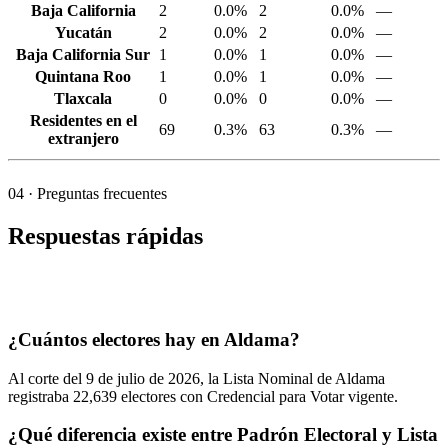
Baja California
2
0.0%
2
0.0%
—
Yucatán
2
0.0%
2
0.0%
—
Baja California Sur
1
0.0%
1
0.0%
—
Quintana Roo
1
0.0%
1
0.0%
—
Tlaxcala
0
0.0%
0
0.0%
—
Residentes en el
69
0.3%
63
0.3%
—
extranjero
04
· Preguntas frecuentes
Respuestas rápidas
¿Cuántos electores hay en Aldama?
Al corte del
9
de julio de
2026,
la Lista Nominal de Aldama
registraba
22,639
electores con Credencial para Votar vigente.
¿Qué diferencia existe entre Padrón Electoral y Lista