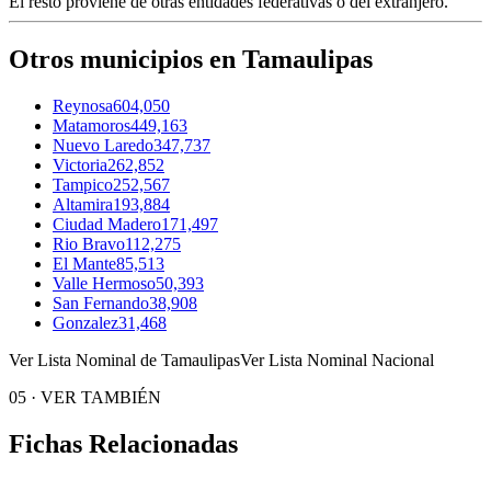
El resto proviene de otras entidades federativas o del extranjero.
Otros municipios en Tamaulipas
Reynosa
604,050
Matamoros
449,163
Nuevo Laredo
347,737
Victoria
262,852
Tampico
252,567
Altamira
193,884
Ciudad Madero
171,497
Rio Bravo
112,275
El Mante
85,513
Valle Hermoso
50,393
San Fernando
38,908
Gonzalez
31,468
Ver Lista Nominal de Tamaulipas
Ver Lista Nominal Nacional
05
·
VER TAMBIÉN
Fichas Relacionadas