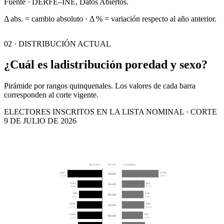
Fuente · DERFE–INE, Datos Abiertos.
Δ abs. = cambio absoluto · Δ % = variación respecto al año anterior.
02 · DISTRIBUCIÓN ACTUAL
¿Cuál es la
distribución por
edad y sexo?
Pirámide por rangos quinquenales. Los valores de cada barra
corresponden al corte vigente.
ELECTORES INSCRITOS EN LA LISTA NOMINAL · CORTE
9 DE JULIO DE 2026
MUJERES
EDAD
HOMBRES
1,467
1,554
18 a 24
6.5%
6.9%
1,043
965
25 a 29
4.6%
4.3%
980
914
30 a 34
4.3%
4.0%
1,066
949
35 a 39
4.7%
4.2%
1,048
891
40 a 44
4.6%
3.9%