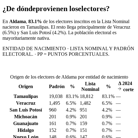
¿De dónde
provienen los
electores?
En
Aldama
,
83.1%
de los electores inscritos en la Lista Nominal
nacieron en
Tamaulipas
. El resto llega principalmente de
Veracruz
(6.5%)
y San Luis Potosí
(4.2%)
. La población electoral es
mayoritariamente nativa.
ENTIDAD DE NACIMIENTO · LISTA NOMINAL Y PADRÓN
ELECTORAL. · PP = PUNTOS PORCENTUALES.
Origen de los electores de Aldama por entidad de nacimiento
Δ
2024
Lista
Origen
Padrón
%
%
Nominal
corte
Tamaulipas
19,038
83.1%
18,812
83.1%
—
Veracruz
1,495
6.5%
1,482
6.5%
—
San Luis Potosí
960
4.2%
951
4.2%
—
Michoacán
201
0.9%
201
0.9%
—
Guanajuato
161
0.7%
159
0.7%
—
Hidalgo
152
0.7%
151
0.7%
—
Nuevo León
148
0.6%
147
0.6%
—