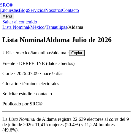
SRC®
Encuestas
Blog
Servicios
Nosotros
Contacto
Menú
Saltar al contenido
Lista Nominal
/
México
/
Tamaulipas
/
Aldama
Lista Nominal
Aldama
Julio de 2026
URL ·
/mexico/tamaulipas/aldama
·
Copiar
Fuente ·
DERFE–INE (datos abiertos)
Corte ·
2026-07-09
·
hace 9 días
Glosario ·
términos electorales
Solicitar estudio ·
contacto
Publicado por
SRC®
La
Lista Nominal
de
Aldama
registra
22,639
electores al
corte
del
9
de julio de 2026
:
11,415
mujeres (
50.4%
) y
11,224
hombres
(
49.6%
).