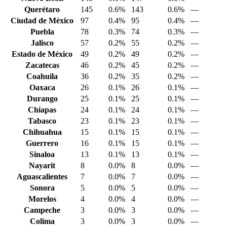
Querétaro
145
0.6%
143
0.6%
—
Ciudad de México
97
0.4%
95
0.4%
—
Puebla
78
0.3%
74
0.3%
—
Jalisco
57
0.2%
55
0.2%
—
Estado de México
49
0.2%
49
0.2%
—
Zacatecas
46
0.2%
45
0.2%
—
Coahuila
36
0.2%
35
0.2%
—
Oaxaca
26
0.1%
26
0.1%
—
Durango
25
0.1%
25
0.1%
—
Chiapas
24
0.1%
24
0.1%
—
Tabasco
23
0.1%
23
0.1%
—
Chihuahua
15
0.1%
15
0.1%
—
Guerrero
16
0.1%
15
0.1%
—
Sinaloa
13
0.1%
13
0.1%
—
Nayarit
8
0.0%
8
0.0%
—
Aguascalientes
7
0.0%
7
0.0%
—
Sonora
5
0.0%
5
0.0%
—
Morelos
4
0.0%
4
0.0%
—
Campeche
3
0.0%
3
0.0%
—
Colima
3
0.0%
3
0.0%
—