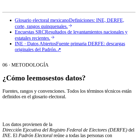
Glosario electoral mexicano
Definiciones: INE, DERFE,
corte, rangos quinquenales.
Encuestas SRC
Resultados de levantamientos nacionales y
estatales recientes.
INE · Datos Abiertos
Fuente primaria DERFE: descargas
originales del Padrón.
↗︎
06 · METODOLOGÍA
¿Cómo leemos
estos datos?
Fuentes, rangos y convenciones. Todos los términos técnicos están
definidos en el
glosario electoral
.
Los datos provienen de la
Dirección Ejecutiva del Registro Federal de Electores (DERFE)
del
INE
. El
Padrón Electoral
reúne a todas las personas con