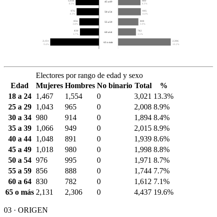
1,018
980
45 a 49
4.5%
4.3%
976
995
50 a 54
4.3%
4.4%
856
888
55 a 59
3.8%
3.9%
830
782
60 a 64
3.7%
3.5%
2,131
2,306
65 o más
9.4%
10.2%
Electores por rango de edad y sexo
Edad
Mujeres
Hombres
No binario
Total
%
18 a 24
1,467
1,554
0
3,021
13.3%
25 a 29
1,043
965
0
2,008
8.9%
30 a 34
980
914
0
1,894
8.4%
35 a 39
1,066
949
0
2,015
8.9%
40 a 44
1,048
891
0
1,939
8.6%
45 a 49
1,018
980
0
1,998
8.8%
50 a 54
976
995
0
1,971
8.7%
55 a 59
856
888
0
1,744
7.7%
60 a 64
830
782
0
1,612
7.1%
65 o más
2,131
2,306
0
4,437
19.6%
03 · ORIGEN