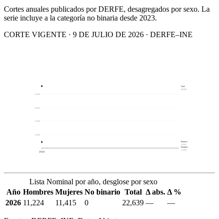
Cortes anuales publicados por DERFE, desagregados por sexo. La
serie incluye a la categoría no binaria desde 2023.
CORTE VIGENTE · 9 DE JULIO DE 2026 · DERFE–INE
Total
22,639
21,041
18,301
15,562
12,822
Mujeres
11,415
Hombres
11,224
2026
Lista Nominal por año, desglose por sexo
Año
Hombres
Mujeres
No binario
Total
Δ abs.
Δ %
2026
11,224
11,415
0
22,639
—
—