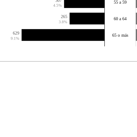
307
55 a 59
4.5%
265
60 a 64
3.8%
629
65 o más
9.1%