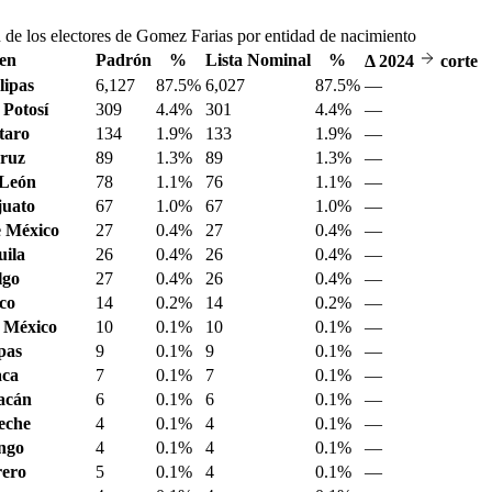
 de los electores de Gomez Farias por entidad de nacimiento
en
Padrón
%
Lista Nominal
%
Δ
2024
corte
ipas
6,127
87.5%
6,027
87.5%
—
 Potosí
309
4.4%
301
4.4%
—
taro
134
1.9%
133
1.9%
—
ruz
89
1.3%
89
1.3%
—
 León
78
1.1%
76
1.1%
—
juato
67
1.0%
67
1.0%
—
 México
27
0.4%
27
0.4%
—
ila
26
0.4%
26
0.4%
—
lgo
27
0.4%
26
0.4%
—
sco
14
0.2%
14
0.2%
—
 México
10
0.1%
10
0.1%
—
pas
9
0.1%
9
0.1%
—
aca
7
0.1%
7
0.1%
—
acán
6
0.1%
6
0.1%
—
eche
4
0.1%
4
0.1%
—
ngo
4
0.1%
4
0.1%
—
ero
5
0.1%
4
0.1%
—