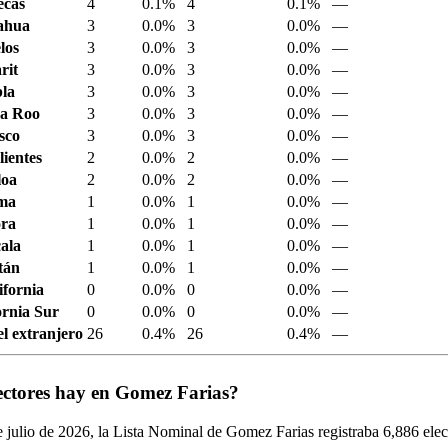
ecas
4
0.1%
4
0.1%
—
ahua
3
0.0%
3
0.0%
—
los
3
0.0%
3
0.0%
—
rit
3
0.0%
3
0.0%
—
la
3
0.0%
3
0.0%
—
a Roo
3
0.0%
3
0.0%
—
sco
3
0.0%
3
0.0%
—
ientes
2
0.0%
2
0.0%
—
loa
2
0.0%
2
0.0%
—
ima
1
0.0%
1
0.0%
—
ora
1
0.0%
1
0.0%
—
ala
1
0.0%
1
0.0%
—
tán
1
0.0%
1
0.0%
—
ifornia
0
0.0%
0
0.0%
—
ornia Sur
0
0.0%
0
0.0%
—
el extranjero
26
0.4%
26
0.4%
—
ectores hay en Gomez Farias?
 julio de
2026,
la Lista Nominal de Gomez Farias registraba
6,886
elec