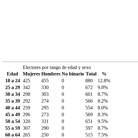
Electores por rango de edad y sexo
Edad
Mujeres
Hombres
No binario
Total
%
18 a 24
425
455
0
880
12.8%
25 a 29
342
330
0
672
9.8%
30 a 34
298
303
0
601
8.7%
35 a 39
292
274
0
566
8.2%
40 a 44
259
295
0
554
8.0%
45 a 49
296
273
0
569
8.3%
50 a 54
320
331
0
651
9.5%
55 a 59
307
290
0
597
8.7%
60 a 64
265
250
0
515
7.5%