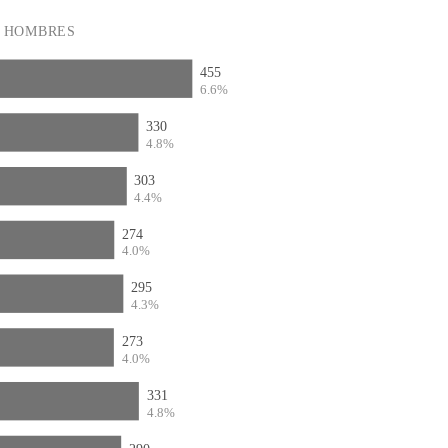
HOMBRES
455
6.6%
330
4.8%
303
4.4%
274
4.0%
295
4.3%
273
4.0%
331
4.8%