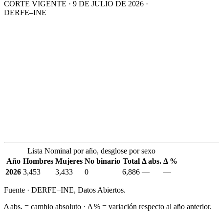
CORTE VIGENTE · 9 DE JULIO DE 2026 ·
DERFE–INE
Lista Nominal por año, desglose por sexo
Año
Hombres
Mujeres
No binario
Total
Δ abs.
Δ %
2026
3,453
3,433
0
6,886
—
—
Fuente · DERFE–INE, Datos Abiertos.
Δ abs. = cambio absoluto · Δ % = variación respecto al año anterior.