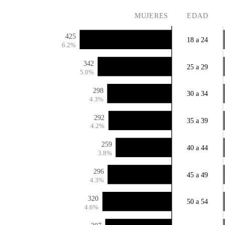
MUJERES
EDAD
425
18 a 24
6.2%
342
25 a 29
5.0%
298
30 a 34
4.3%
292
35 a 39
4.2%
259
40 a 44
3.8%
296
45 a 49
4.3%
320
50 a 54
4.6%