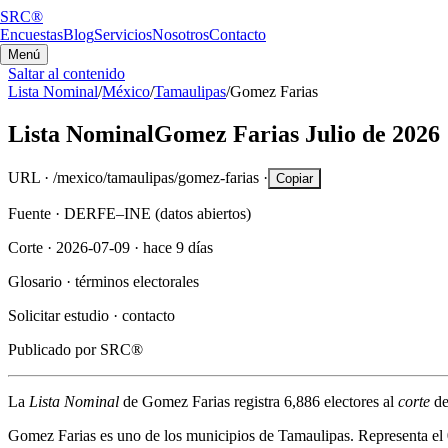
SRC®
Encuestas
Blog
Servicios
Nosotros
Contacto
Menú
Saltar al contenido
Lista Nominal
/
México
/
Tamaulipas
/
Gomez Farias
Lista Nominal
Gomez Farias
Julio de 2026
URL ·
/mexico/tamaulipas/gomez-farias
·
Copiar
Fuente ·
DERFE–INE (datos abiertos)
Corte ·
2026-07-09
·
hace 9 días
Glosario ·
términos electorales
Solicitar estudio ·
contacto
Publicado por
SRC®
La
Lista Nominal
de
Gomez Farias
registra
6,886
electores al
corte
de
Gomez Farias
es uno de los municipios de
Tamaulipas
. Representa el