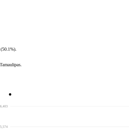
 (50.1%).
.
 Tamaulipas.
6,403
5,574