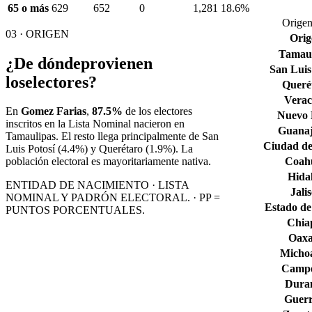
65 o más
629
652
0
1,281
18.6%
Origen
03 · ORIGEN
Orig
Tamaul
¿De dónde
provienen
San Luis
los
electores?
Queré
Verac
En
Gomez Farias
,
87.5%
de los electores
Nuevo
inscritos en la Lista Nominal nacieron en
Guana
Tamaulipas
. El resto llega principalmente de
San
Ciudad de
Luis Potosí
(4.4%)
y Querétaro
(1.9%)
. La
Coahu
población electoral es mayoritariamente nativa.
Hida
ENTIDAD DE NACIMIENTO · LISTA
Jali
NOMINAL Y PADRÓN ELECTORAL. · PP =
Estado de
PUNTOS PORCENTUALES.
Chia
Oax
Micho
Camp
Dura
Guerr