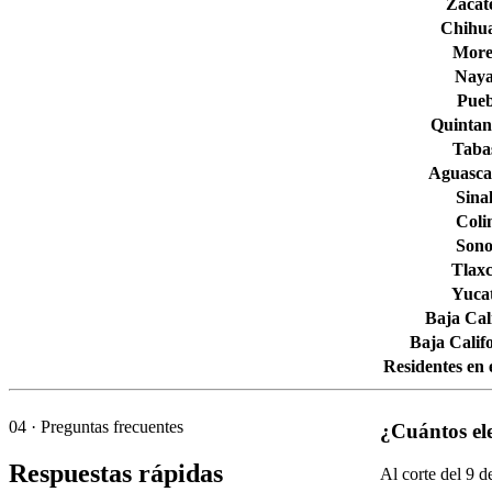
Zacat
Chihu
More
Naya
Pueb
Quintan
Taba
Aguascal
Sina
Col
Son
Tlaxc
Yuca
Baja Cal
Baja Calif
Residentes en 
04
· Preguntas frecuentes
¿Cuántos el
Respuestas rápidas
Al corte del
9
de