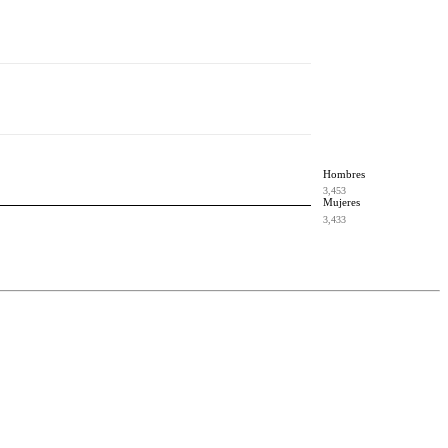
Hombres
3,453
Mujeres
3,433