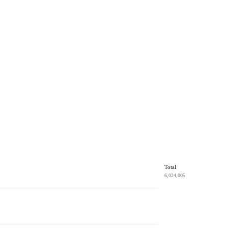
Total
6,024,005