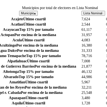
Municipios por total de electores en Lista Nominal
Municipio
▴
Lista Nominal
·
Acajete
Último cuartil
7,624
Acatlan
Último cuartil
2,544
Acayucan
Top 15% por tamaño
61,117
Actopan
Por encima de la mediana
31,957
Acula
Último cuartil
4,083
Acultzingo
Por encima de la mediana
16,380
gua Dulce
Por encima de la mediana
31,333
amo Temapache
Top 15% por tamaño
78,716
Alpatlahuac
Último cuartil
7,008
 de Gutierrez Barrios
Por encima de la mediana
21,877
Altotonga
Top 15% por tamaño
46,132
Alvarado
Top 15% por tamaño
44,986
Amatitlan
Último cuartil
5,967
an de los Reyes
Por encima de la mediana
32,211
el r. Cabada
Por encima de la mediana
25,548
Apazapan
Último cuartil
3,480
Aquila
Último cuartil
1,728