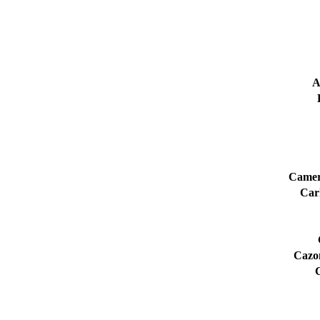
A
Camer
Carl
Cazo