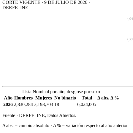
CORTE VIGENTE · 9 DE JULIO DE 2026 ·
DERFE–INE
4,0
3,2
Lista Nominal por año, desglose por sexo
Año
Hombres
Mujeres
No binario
Total
Δ abs.
Δ %
2026
2,830,284
3,193,703
18
6,024,005
—
—
Fuente · DERFE–INE, Datos Abiertos.
Δ abs. = cambio absoluto · Δ % = variación respecto al año anterior.