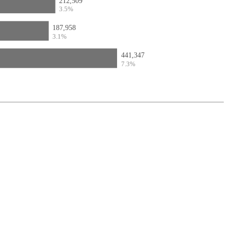
212,509
3.5%
187,958
3.1%
441,347
7.3%