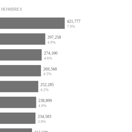
HOMBRES
421,777
7.0%
297,258
4.9%
274,100
4.6%
269,568
4.5%
252,285
4.2%
238,899
4.0%
234,583
3.9%