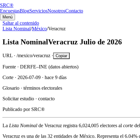
SRC®
Encuestas
Blog
Servicios
Nosotros
Contacto
Menú
Saltar al contenido
Lista Nominal
/
México
/
Veracruz
Lista Nominal
Veracruz
Julio de 2026
URL ·
/mexico/veracruz
·
Copiar
Fuente ·
DERFE–INE (datos abiertos)
Corte ·
2026-07-09
·
hace 9 días
Glosario ·
términos electorales
Solicitar estudio ·
contacto
Publicado por
SRC®
La
Lista Nominal
de
Veracruz
registra
6,024,005
electores al
corte
de
Veracruz
es una de las 32 entidades de México. Representa el
6.04%
d