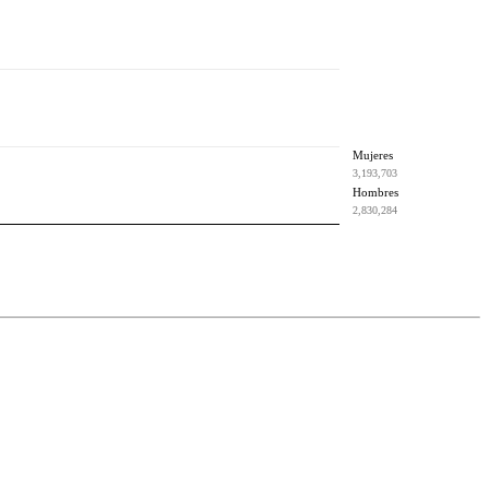
Mujeres
3,193,703
Hombres
2,830,284