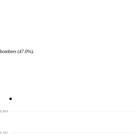
 hombres (47.0%).
76,884
10,391