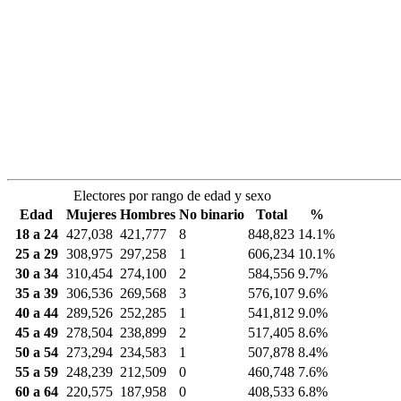
Electores por rango de edad y sexo
Edad
Mujeres
Hombres
No binario
Total
%
18 a 24
427,038
421,777
8
848,823
14.1%
25 a 29
308,975
297,258
1
606,234
10.1%
30 a 34
310,454
274,100
2
584,556
9.7%
35 a 39
306,536
269,568
3
576,107
9.6%
40 a 44
289,526
252,285
1
541,812
9.0%
45 a 49
278,504
238,899
2
517,405
8.6%
50 a 54
273,294
234,583
1
507,878
8.4%
55 a 59
248,239
212,509
0
460,748
7.6%
60 a 64
220,575
187,958
0
408,533
6.8%