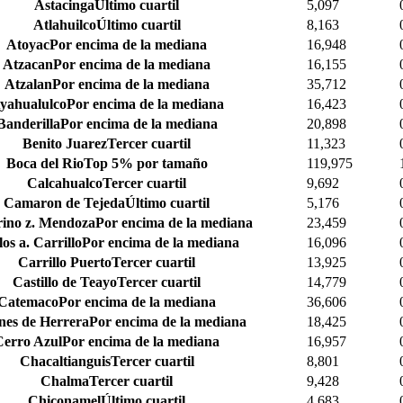
Astacinga
Último cuartil
5,097
Atlahuilco
Último cuartil
8,163
Atoyac
Por encima de la mediana
16,948
Atzacan
Por encima de la mediana
16,155
Atzalan
Por encima de la mediana
35,712
yahualulco
Por encima de la mediana
16,423
Banderilla
Por encima de la mediana
20,898
Benito Juarez
Tercer cuartil
11,323
Boca del Rio
Top 5% por tamaño
119,975
Calcahualco
Tercer cuartil
9,692
Camaron de Tejeda
Último cuartil
5,176
ino z. Mendoza
Por encima de la mediana
23,459
os a. Carrillo
Por encima de la mediana
16,096
Carrillo Puerto
Tercer cuartil
13,925
Castillo de Teayo
Tercer cuartil
14,779
Catemaco
Por encima de la mediana
36,606
nes de Herrera
Por encima de la mediana
18,425
Cerro Azul
Por encima de la mediana
16,957
Chacaltianguis
Tercer cuartil
8,801
Chalma
Tercer cuartil
9,428
Chiconamel
Último cuartil
4,683