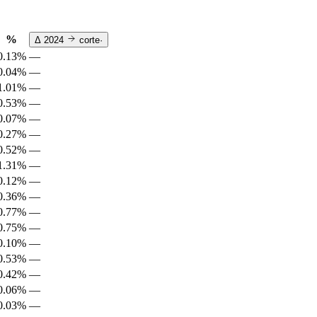
%
Δ
2024
corte
·
0.13%
—
0.04%
—
1.01%
—
0.53%
—
0.07%
—
0.27%
—
0.52%
—
1.31%
—
0.12%
—
0.36%
—
0.77%
—
0.75%
—
0.10%
—
0.53%
—
0.42%
—
0.06%
—
0.03%
—