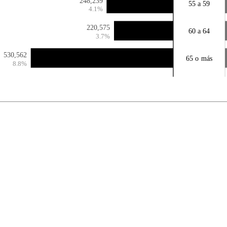
248,239
55 a 59
4.1%
220,575
60 a 64
3.7%
530,562
65 o más
8.8%