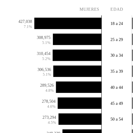
MUJERES
EDAD
427,038
18 a 24
7.1%
308,975
25 a 29
5.1%
310,454
30 a 34
5.2%
306,536
35 a 39
5.1%
289,526
40 a 44
4.8%
278,504
45 a 49
4.6%
273,294
50 a 54
4.5%