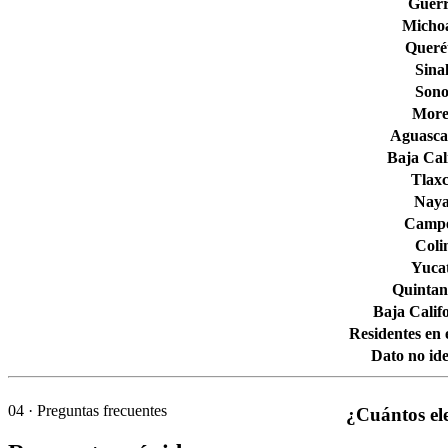
Guerr
Micho
Queré
Sina
Son
More
Aguascal
Baja Cal
Tlaxc
Naya
Camp
Col
Yuca
Quintan
Baja Calif
Residentes en 
Dato no ide
04
· Preguntas frecuentes
¿Cuántos el