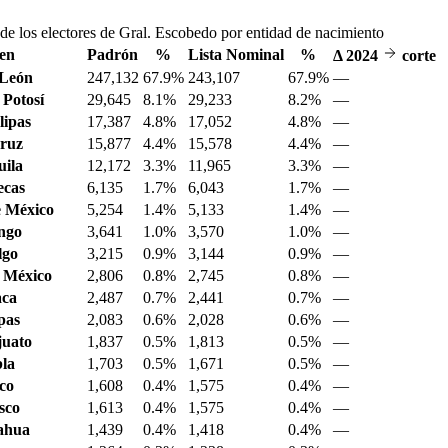
de los electores de Gral. Escobedo por entidad de nacimiento
en
Padrón
%
Lista Nominal
%
Δ
2024
corte
 León
247,132
67.9%
243,107
67.9%
—
 Potosí
29,645
8.1%
29,233
8.2%
—
ipas
17,387
4.8%
17,052
4.8%
—
ruz
15,877
4.4%
15,578
4.4%
—
ila
12,172
3.3%
11,965
3.3%
—
ecas
6,135
1.7%
6,043
1.7%
—
 México
5,254
1.4%
5,133
1.4%
—
ngo
3,641
1.0%
3,570
1.0%
—
lgo
3,215
0.9%
3,144
0.9%
—
 México
2,806
0.8%
2,745
0.8%
—
aca
2,487
0.7%
2,441
0.7%
—
pas
2,083
0.6%
2,028
0.6%
—
juato
1,837
0.5%
1,813
0.5%
—
la
1,703
0.5%
1,671
0.5%
—
sco
1,608
0.4%
1,575
0.4%
—
sco
1,613
0.4%
1,575
0.4%
—
ahua
1,439
0.4%
1,418
0.4%
—