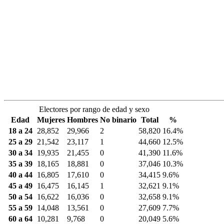
Electores por rango de edad y sexo
Edad
Mujeres
Hombres
No binario
Total
%
18 a 24
28,852
29,966
2
58,820
16.4%
25 a 29
21,542
23,117
1
44,660
12.5%
30 a 34
19,935
21,455
0
41,390
11.6%
35 a 39
18,165
18,881
0
37,046
10.3%
40 a 44
16,805
17,610
0
34,415
9.6%
45 a 49
16,475
16,145
1
32,621
9.1%
50 a 54
16,622
16,036
0
32,658
9.1%
55 a 59
14,048
13,561
0
27,609
7.7%
60 a 64
10,281
9,768
0
20,049
5.6%