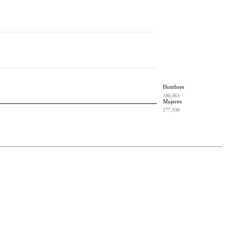
Hombres
180,063
Mujeres
177,938