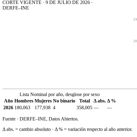
CORTE VIGENTE · 9 DE JULIO DE 2026 ·
DERFE–INE
24
20
Lista Nominal por año, desglose por sexo
Año
Hombres
Mujeres
No binario
Total
Δ abs.
Δ %
2026
180,063
177,938
4
358,005
—
—
Fuente · DERFE–INE, Datos Abiertos.
Δ abs. = cambio absoluto · Δ % = variación respecto al año anterior.