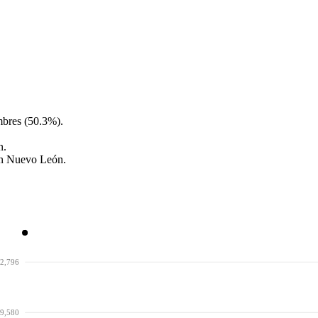
mbres (50.3%).
n.
 en Nuevo León.
2,796
9,580