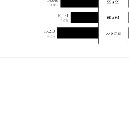
14,048
55 a 59
3.9%
10,281
60 a 64
2.9%
15,213
65 o más
4.2%