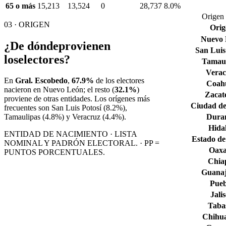
65 o más
15,213
13,524
0
28,737
8.0%
Origen 
03 · ORIGEN
Orig
Nuevo
¿De dónde
provienen
San Luis
los
electores?
Tamaul
Verac
En
Gral. Escobedo
,
67.9%
de los electores
Coahu
nacieron en
Nuevo León
; el resto (
32.1%
)
Zacat
proviene de otras entidades. Los orígenes más
Ciudad de
frecuentes son
San Luis Potosí
(8.2%)
,
Dura
Tamaulipas
(4.8%)
y Veracruz
(4.4%)
.
Hida
ENTIDAD DE NACIMIENTO · LISTA
Estado de
NOMINAL Y PADRÓN ELECTORAL. · PP =
Oax
PUNTOS PORCENTUALES.
Chia
Guana
Pueb
Jali
Taba
Chihu