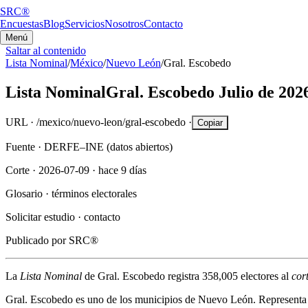
SRC®
Encuestas
Blog
Servicios
Nosotros
Contacto
Menú
Saltar al contenido
Lista Nominal
/
México
/
Nuevo León
/
Gral. Escobedo
Lista Nominal
Gral. Escobedo
Julio de 202
URL ·
/mexico/nuevo-leon/gral-escobedo
·
Copiar
Fuente ·
DERFE–INE (datos abiertos)
Corte ·
2026-07-09
·
hace 9 días
Glosario ·
términos electorales
Solicitar estudio ·
contacto
Publicado por
SRC®
La
Lista Nominal
de
Gral. Escobedo
registra
358,005
electores al
cor
Gral. Escobedo
es uno de los municipios de
Nuevo León
. Representa