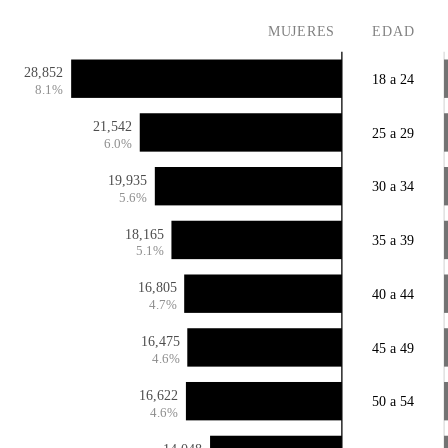
MUJERES
EDAD
28,852
18 a 24
8.1%
21,542
25 a 29
6.0%
19,935
30 a 34
5.6%
18,165
35 a 39
5.1%
16,805
40 a 44
4.7%
16,475
45 a 49
4.6%
16,622
50 a 54
4.6%