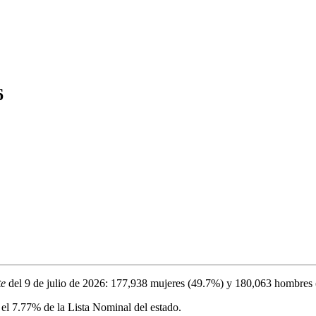
6
te
del
9 de julio de 2026
:
177,938
mujeres (
49.7%
) y
180,063
hombres 
 el
7.77%
de la Lista Nominal del estado.