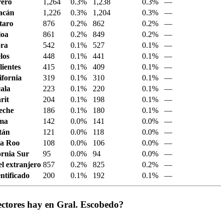
ero
1,264
0.3%
1,238
0.3%
—
acán
1,226
0.3%
1,204
0.3%
—
taro
876
0.2%
862
0.2%
—
loa
861
0.2%
849
0.2%
—
ora
542
0.1%
527
0.1%
—
los
448
0.1%
441
0.1%
—
ientes
415
0.1%
409
0.1%
—
ifornia
319
0.1%
310
0.1%
—
ala
223
0.1%
220
0.1%
—
rit
204
0.1%
198
0.1%
—
eche
186
0.1%
180
0.1%
—
ima
142
0.0%
141
0.0%
—
tán
121
0.0%
118
0.0%
—
a Roo
108
0.0%
106
0.0%
—
ornia Sur
95
0.0%
94
0.0%
—
el extranjero
857
0.2%
825
0.2%
—
ntificado
200
0.1%
192
0.1%
—
ectores hay en Gral. Escobedo?