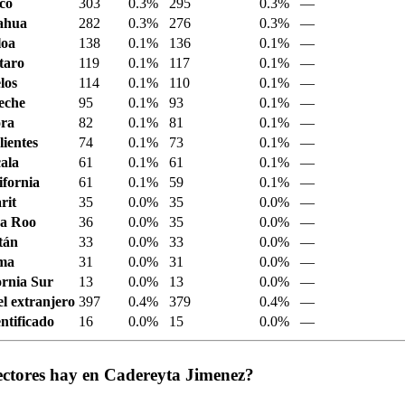
sco
303
0.3%
295
0.3%
—
ahua
282
0.3%
276
0.3%
—
loa
138
0.1%
136
0.1%
—
taro
119
0.1%
117
0.1%
—
los
114
0.1%
110
0.1%
—
eche
95
0.1%
93
0.1%
—
ora
82
0.1%
81
0.1%
—
ientes
74
0.1%
73
0.1%
—
ala
61
0.1%
61
0.1%
—
ifornia
61
0.1%
59
0.1%
—
rit
35
0.0%
35
0.0%
—
a Roo
36
0.0%
35
0.0%
—
tán
33
0.0%
33
0.0%
—
ima
31
0.0%
31
0.0%
—
ornia Sur
13
0.0%
13
0.0%
—
el extranjero
397
0.4%
379
0.4%
—
ntificado
16
0.0%
15
0.0%
—
ectores hay en Cadereyta Jimenez?