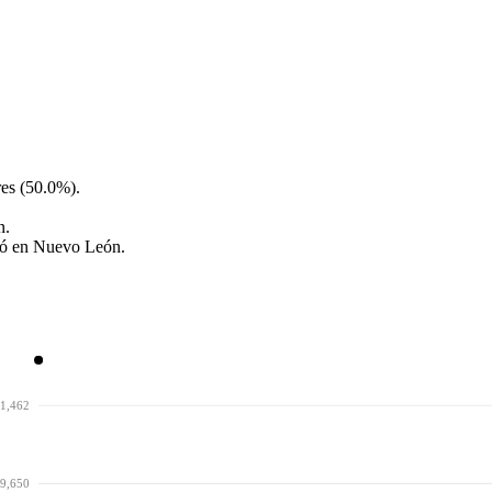
es (50.0%).
n.
ció en Nuevo León.
1,462
9,650