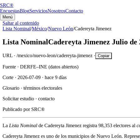
SRC®
Encuestas
Blog
Servicios
Nosotros
Contacto
Menú
Saltar al contenido
Lista Nominal
/
México
/
Nuevo León
/
Cadereyta Jimenez
Lista Nominal
Cadereyta Jimenez
Julio de
URL ·
/mexico/nuevo-leon/cadereyta-jimenez
·
Copiar
Fuente ·
DERFE–INE (datos abiertos)
Corte ·
2026-07-09
·
hace 9 días
Glosario ·
términos electorales
Solicitar estudio ·
contacto
Publicado por
SRC®
La
Lista Nominal
de
Cadereyta Jimenez
registra
98,353
electores al
c
Cadereyta Jimenez
es uno de los municipios de
Nuevo León
. Represe