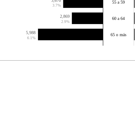
3,670
55 a 59
3.7%
2,869
60 a 64
2.9%
5,988
65 o más
6.1%