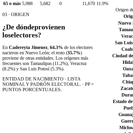
65 o más
5,988
5,682
0
11,670
11.9%
Origen de
03 · ORIGEN
Orig
Nuevo
¿De dónde
provienen
Tamaul
los
electores?
Verac
San Luis
En
Cadereyta Jimenez
,
64.3%
de los electores
Coahu
nacieron en
Nuevo León
; el resto (
35.7%
)
Ciudad de
proviene de otras entidades. Los orígenes más
Hida
frecuentes son
Tamaulipas
(11.2%)
, Veracruz
Oax
(8.2%)
y San Luis Potosí
(5.3%)
.
Taba
ENTIDAD DE NACIMIENTO · LISTA
Chia
NOMINAL Y PADRÓN ELECTORAL. · PP =
Zacat
PUNTOS PORCENTUALES.
Dura
Estado de
Pueb
Guana
Guerr
Micho