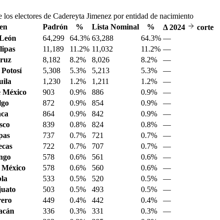
 los electores de Cadereyta Jimenez por entidad de nacimiento
en
Padrón
%
Lista Nominal
%
Δ
2024
corte
 León
64,299
64.3%
63,288
64.3%
—
ipas
11,189
11.2%
11,032
11.2%
—
ruz
8,182
8.2%
8,026
8.2%
—
 Potosí
5,308
5.3%
5,213
5.3%
—
ila
1,230
1.2%
1,211
1.2%
—
 México
903
0.9%
886
0.9%
—
lgo
872
0.9%
854
0.9%
—
aca
864
0.9%
842
0.9%
—
sco
839
0.8%
824
0.8%
—
pas
737
0.7%
721
0.7%
—
ecas
722
0.7%
707
0.7%
—
ngo
578
0.6%
561
0.6%
—
 México
578
0.6%
560
0.6%
—
la
533
0.5%
520
0.5%
—
juato
503
0.5%
493
0.5%
—
ero
449
0.4%
442
0.4%
—
acán
336
0.3%
331
0.3%
—