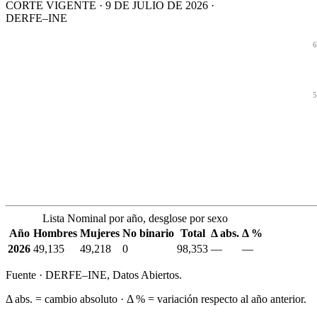
CORTE VIGENTE · 9 DE JULIO DE 2026 ·
DERFE–INE
6
5
Lista Nominal por año, desglose por sexo
Año
Hombres
Mujeres
No binario
Total
Δ abs.
Δ %
2026
49,135
49,218
0
98,353
—
—
Fuente · DERFE–INE, Datos Abiertos.
Δ abs. = cambio absoluto · Δ % = variación respecto al año anterior.