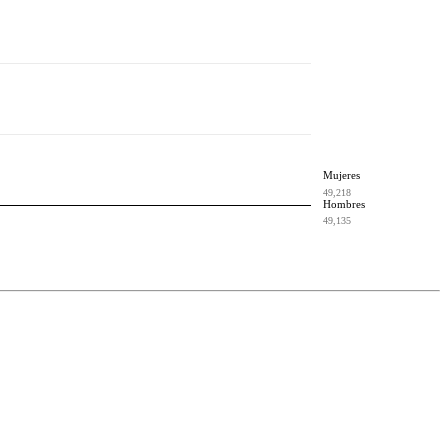
Mujeres
49,218
Hombres
49,135