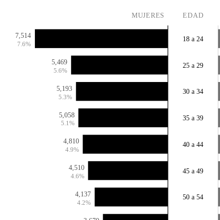
MUJERES
EDAD
7,514
18 a 24
7.6%
5,469
25 a 29
5.6%
5,193
30 a 34
5.3%
5,058
35 a 39
5.1%
4,810
40 a 44
4.9%
4,510
45 a 49
4.6%
4,137
50 a 54
4.2%