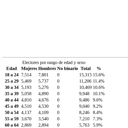
Electores por rango de edad y sexo
Edad
Mujeres
Hombres
No binario
Total
%
18 a 24
7,514
7,801
0
15,315
15.6%
25 a 29
5,469
5,737
0
11,206
11.4%
30 a 34
5,193
5,276
0
10,469
10.6%
35 a 39
5,058
4,890
0
9,948
10.1%
40 a 44
4,810
4,676
0
9,486
9.6%
45 a 49
4,510
4,530
0
9,040
9.2%
50 a 54
4,137
4,109
0
8,246
8.4%
55 a 59
3,670
3,540
0
7,210
7.3%
60 a 64
2,869
2,894
0
5,763
5.9%