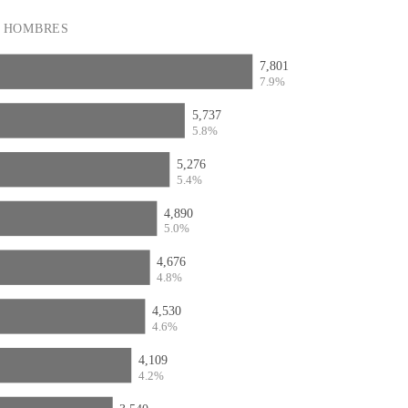
HOMBRES
7,801
7.9%
5,737
5.8%
5,276
5.4%
4,890
5.0%
4,676
4.8%
4,530
4.6%
4,109
4.2%