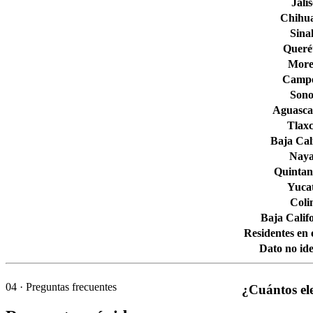
Jali
Chihu
Sina
Queré
More
Camp
Son
Aguascal
Tlaxc
Baja Cal
Naya
Quintan
Yuca
Col
Baja Calif
Residentes en 
Dato no ide
04
· Preguntas frecuentes
¿Cuántos el