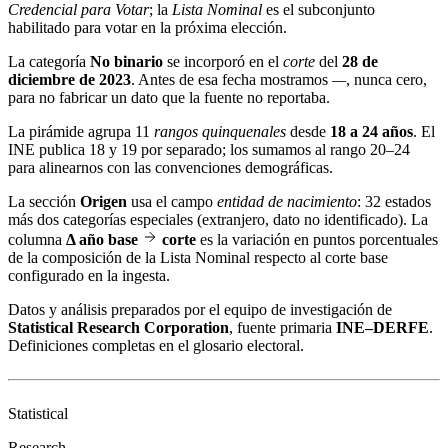
Credencial para Votar
; la
Lista Nominal
es el subconjunto
habilitado para votar en la próxima elección.
La categoría
No binario
se incorporó en el
corte
del
28 de
diciembre de 2023
. Antes de esa fecha mostramos
—
, nunca cero,
para no fabricar un dato que la fuente no reportaba.
La pirámide agrupa 11
rangos quinquenales
desde
18 a 24 años
. El
INE publica 18 y 19 por separado; los sumamos al rango 20–24
para alinearnos con las convenciones demográficas.
La sección
Origen
usa el campo
entidad de nacimiento
: 32 estados
más dos categorías especiales (extranjero, dato no identificado). La
columna
Δ año base
corte
es la variación en puntos porcentuales
de la composición de la Lista Nominal respecto al corte base
configurado en la ingesta.
Datos y análisis preparados por el equipo de investigación de
Statistical Research Corporation
, fuente primaria
INE–DERFE
.
Definiciones completas en el
glosario electoral
.
Statistical
Research