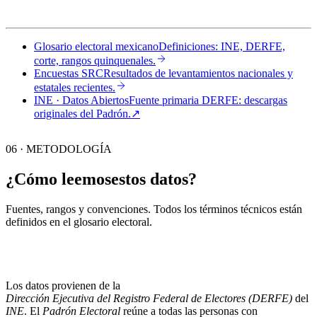
Glosario electoral mexicano
Definiciones: INE, DERFE,
corte, rangos quinquenales.
Encuestas SRC
Resultados de levantamientos nacionales y
estatales recientes.
INE · Datos Abiertos
Fuente primaria DERFE: descargas
originales del Padrón.
↗︎
06 · METODOLOGÍA
¿Cómo leemos
estos datos?
Fuentes, rangos y convenciones. Todos los términos técnicos están
definidos en el
glosario electoral
.
Los datos provienen de la
Dirección Ejecutiva del Registro Federal de Electores (DERFE)
del
INE
. El
Padrón Electoral
reúne a todas las personas con