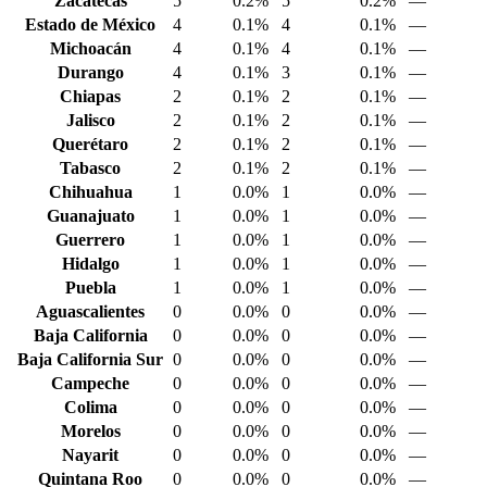
Zacatecas
5
0.2%
5
0.2%
—
Estado de México
4
0.1%
4
0.1%
—
Michoacán
4
0.1%
4
0.1%
—
Durango
4
0.1%
3
0.1%
—
Chiapas
2
0.1%
2
0.1%
—
Jalisco
2
0.1%
2
0.1%
—
Querétaro
2
0.1%
2
0.1%
—
Tabasco
2
0.1%
2
0.1%
—
Chihuahua
1
0.0%
1
0.0%
—
Guanajuato
1
0.0%
1
0.0%
—
Guerrero
1
0.0%
1
0.0%
—
Hidalgo
1
0.0%
1
0.0%
—
Puebla
1
0.0%
1
0.0%
—
Aguascalientes
0
0.0%
0
0.0%
—
Baja California
0
0.0%
0
0.0%
—
Baja California Sur
0
0.0%
0
0.0%
—
Campeche
0
0.0%
0
0.0%
—
Colima
0
0.0%
0
0.0%
—
Morelos
0
0.0%
0
0.0%
—
Nayarit
0
0.0%
0
0.0%
—
Quintana Roo
0
0.0%
0
0.0%
—