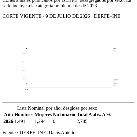
Cortes anuales publicados por DERFE, desagregados por sexo. La
serie incluye a la categoría no binaria desde 2023.
CORTE VIGENTE · 9 DE JULIO DE 2026 · DERFE–INE
Total
2,785
2,576
2,218
1,861
1,503
Hombres
1,491
Mujeres
1,294
2026
Lista Nominal por año, desglose por sexo
Año
Hombres
Mujeres
No binario
Total
Δ abs.
Δ %
2026
1,491
1,294
0
2,785
—
—
Fuente · DERFE–INE, Datos Abiertos.