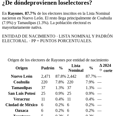
¿De dónde
provienen los
electores?
En
Rayones
,
87.7%
de los electores inscritos en la Lista Nominal
nacieron en
Nuevo León
. El resto llega principalmente de
Coahuila
(7.9%)
y Tamaulipas
(1.3%)
. La población electoral es
mayoritariamente nativa.
ENTIDAD DE NACIMIENTO · LISTA NOMINAL Y PADRÓN
ELECTORAL. · PP = PUNTOS PORCENTUALES.
Origen de los electores de Rayones por entidad de nacimiento
Δ
2024
Lista
Origen
Padrón
%
%
Nominal
corte
Nuevo León
2,471
87.8%
2,442
87.7%
—
Coahuila
220
7.8%
220
7.9%
—
Tamaulipas
37
1.3%
37
1.3%
—
San Luis Potosí
25
0.9%
25
0.9%
—
Veracruz
11
0.4%
11
0.4%
—
Ciudad de México
6
0.2%
6
0.2%
—
Oaxaca
6
0.2%
6
0.2%
—