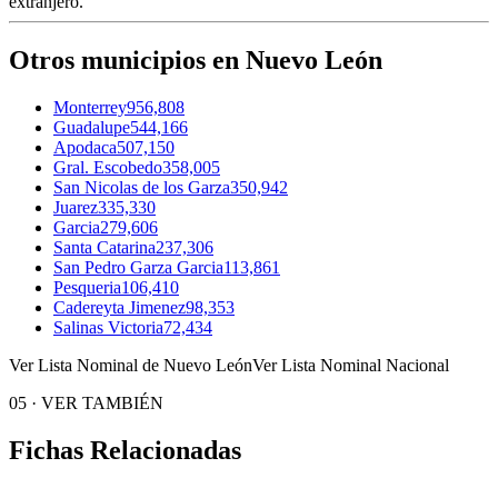
extranjero.
Otros municipios en Nuevo León
Monterrey
956,808
Guadalupe
544,166
Apodaca
507,150
Gral. Escobedo
358,005
San Nicolas de los Garza
350,942
Juarez
335,330
Garcia
279,606
Santa Catarina
237,306
San Pedro Garza Garcia
113,861
Pesqueria
106,410
Cadereyta Jimenez
98,353
Salinas Victoria
72,434
Ver Lista Nominal de Nuevo León
Ver Lista Nominal Nacional
05
·
VER TAMBIÉN
Fichas Relacionadas