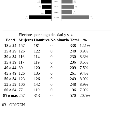
123
126
50 a 54
4.4%
4.5%
106
142
55 a 59
3.8%
5.1%
77
119
60 a 64
2.8%
4.3%
257
313
65 o más
9.2%
11.2%
Electores por rango de edad y sexo
Edad
Mujeres
Hombres
No binario
Total
%
18 a 24
157
181
0
338
12.1%
25 a 29
126
122
0
248
8.9%
30 a 34
116
114
0
230
8.3%
35 a 39
117
119
0
236
8.5%
40 a 44
89
120
0
209
7.5%
45 a 49
126
135
0
261
9.4%
50 a 54
123
126
0
249
8.9%
55 a 59
106
142
0
248
8.9%
60 a 64
77
119
0
196
7.0%
65 o más
257
313
0
570
20.5%
03 · ORIGEN