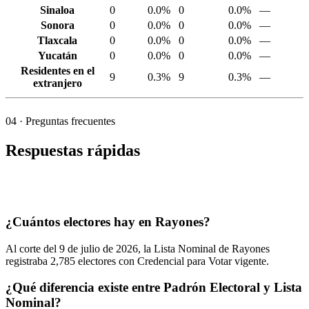
Sinaloa
0
0.0%
0
0.0%
—
Sonora
0
0.0%
0
0.0%
—
Tlaxcala
0
0.0%
0
0.0%
—
Yucatán
0
0.0%
0
0.0%
—
Residentes en el
9
0.3%
9
0.3%
—
extranjero
04
· Preguntas frecuentes
Respuestas rápidas
¿Cuántos electores hay en Rayones?
Al corte del
9
de julio de
2026,
la Lista Nominal de Rayones
registraba
2,785
electores con Credencial para Votar vigente.
¿Qué diferencia existe entre Padrón Electoral y Lista
Nominal?