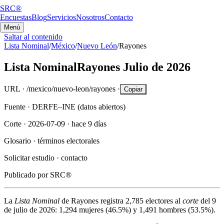
SRC®
Encuestas
Blog
Servicios
Nosotros
Contacto
Menú
Saltar al contenido
Lista Nominal
/
México
/
Nuevo León
/
Rayones
Lista Nominal
Rayones
Julio de 2026
URL ·
/mexico/nuevo-leon/rayones
·
Copiar
Fuente ·
DERFE–INE (datos abiertos)
Corte ·
2026-07-09
·
hace 9 días
Glosario ·
términos electorales
Solicitar estudio ·
contacto
Publicado por
SRC®
La
Lista Nominal
de
Rayones
registra
2,785
electores al
corte
del
9
de julio de 2026
:
1,294
mujeres (
46.5%
) y
1,491
hombres (
53.5%
).