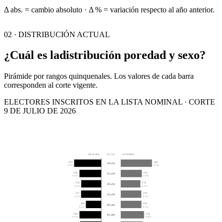
Δ abs. = cambio absoluto · Δ % = variación respecto al año anterior.
02 · DISTRIBUCIÓN ACTUAL
¿Cuál es la
distribución por
edad y sexo?
Pirámide por rangos quinquenales. Los valores de cada barra
corresponden al corte vigente.
ELECTORES INSCRITOS EN LA LISTA NOMINAL · CORTE
9 DE JULIO DE 2026
MUJERES
EDAD
HOMBRES
157
181
18 a 24
5.6%
6.5%
126
122
25 a 29
4.5%
4.4%
116
114
30 a 34
4.2%
4.1%
117
119
35 a 39
4.2%
4.3%
89
120
40 a 44
3.2%
4.3%
126
135
45 a 49
4.5%
4.8%