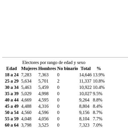
Electores por rango de edad y sexo
Edad
Mujeres
Hombres
No binario
Total
%
18 a 24
7,283
7,363
0
14,646
13.9%
25 a 29
5,634
5,701
2
11,337
10.8%
30 a 34
5,463
5,459
0
10,922
10.4%
35 a 39
5,029
4,998
0
10,027
9.5%
40 a 44
4,669
4,595
0
9,264
8.8%
45 a 49
4,488
4,316
0
8,804
8.4%
50 a 54
4,560
4,596
0
9,156
8.7%
55 a 59
4,048
4,056
0
8,104
7.7%
60 a 64
3,798
3,525
0
7,323
7.0%