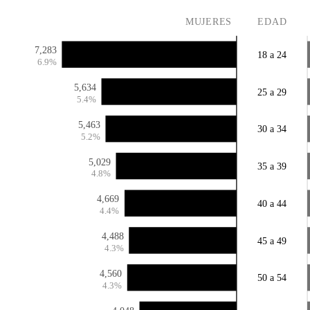
MUJERES
EDAD
7,283
18 a 24
6.9%
5,634
25 a 29
5.4%
5,463
30 a 34
5.2%
5,029
35 a 39
4.8%
4,669
40 a 44
4.4%
4,488
45 a 49
4.3%
4,560
50 a 54
4.3%