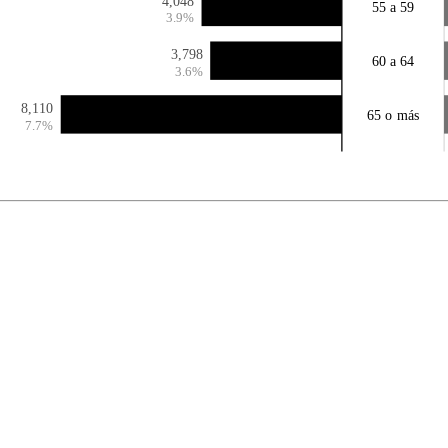
4,048
55 a 59
3.9%
3,798
60 a 64
3.6%
8,110
65 o más
7.7%