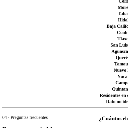
Col
More
Taba
Hida
Baja Calif
Coahu
Tlaxc
San Luis
Aguascal
Queré
Tamaul
Nuevo
Yuca
Camp
Quintan
Residentes en 
Dato no ide
04
· Preguntas frecuentes
¿Cuántos ele