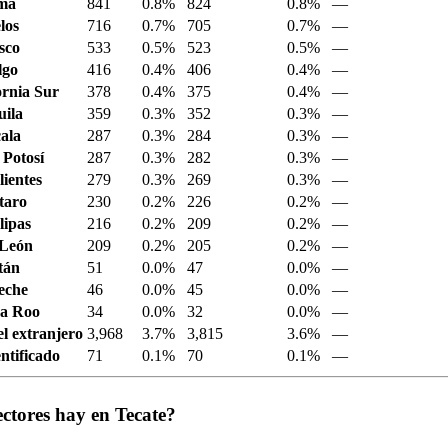
ima
841
0.8%
824
0.8%
—
los
716
0.7%
705
0.7%
—
sco
533
0.5%
523
0.5%
—
lgo
416
0.4%
406
0.4%
—
ornia Sur
378
0.4%
375
0.4%
—
ila
359
0.3%
352
0.3%
—
ala
287
0.3%
284
0.3%
—
 Potosí
287
0.3%
282
0.3%
—
ientes
279
0.3%
269
0.3%
—
taro
230
0.2%
226
0.2%
—
ipas
216
0.2%
209
0.2%
—
 León
209
0.2%
205
0.2%
—
tán
51
0.0%
47
0.0%
—
eche
46
0.0%
45
0.0%
—
a Roo
34
0.0%
32
0.0%
—
el extranjero
3,968
3.7%
3,815
3.6%
—
ntificado
71
0.1%
70
0.1%
—
ctores hay en Tecate?