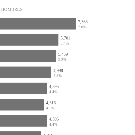
HOMBRES
7,363
7.0%
5,701
5.4%
5,459
5.2%
4,998
4.8%
4,595
4.4%
4,316
4.1%
4,596
4.4%