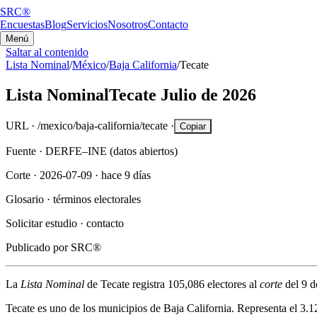
SRC®
Encuestas
Blog
Servicios
Nosotros
Contacto
Menú
Saltar al contenido
Lista Nominal
/
México
/
Baja California
/
Tecate
Lista Nominal
Tecate
Julio de 2026
URL ·
/mexico/baja-california/tecate
·
Copiar
Fuente ·
DERFE–INE (datos abiertos)
Corte ·
2026-07-09
·
hace 9 días
Glosario ·
términos electorales
Solicitar estudio ·
contacto
Publicado por
SRC®
La
Lista Nominal
de
Tecate
registra
105,086
electores al
corte
del
9 d
Tecate
es uno de los municipios de
Baja California
. Representa el
3.