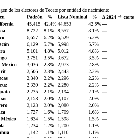
gen de los electores de Tecate por entidad de nacimiento
en
Padrón
%
Lista Nominal
%
Δ
2024
corte
ifornia
45,415
42.4%
44,653
42.5%
—
loa
8,722
8.1%
8,557
8.1%
—
sco
6,657
6.2%
6,529
6.2%
—
acán
6,129
5.7%
5,998
5.7%
—
ora
5,101
4.8%
5,012
4.8%
—
ngo
3,751
3.5%
3,672
3.5%
—
 México
3,036
2.8%
2,973
2.8%
—
rit
2,506
2.3%
2,443
2.3%
—
ecas
2,340
2.2%
2,296
2.2%
—
ruz
2,330
2.2%
2,280
2.2%
—
juato
2,235
2.1%
2,194
2.1%
—
pas
2,158
2.0%
2,107
2.0%
—
ero
2,123
2.0%
2,080
2.0%
—
aca
1,737
1.6%
1,709
1.6%
—
 México
1,634
1.5%
1,598
1.5%
—
la
1,234
1.2%
1,200
1.1%
—
ahua
1,142
1.1%
1,116
1.1%
—