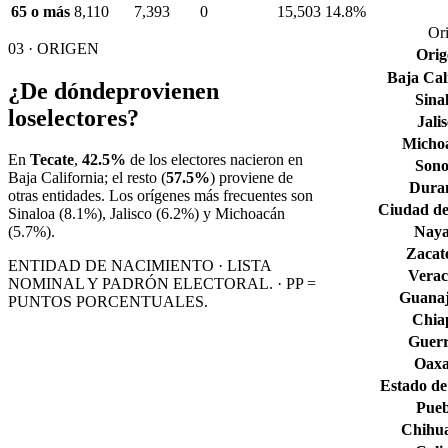
65 o más
8,110
7,393
0
15,503
14.8%
Ori
03 · ORIGEN
Orig
Baja Cal
¿De dónde
provienen
Sina
los
electores?
Jali
Micho
En
Tecate
,
42.5%
de los electores nacieron en
Son
Baja California
; el resto (
57.5%
) proviene de
Dura
otras entidades. Los orígenes más frecuentes son
Ciudad de
Sinaloa
(8.1%)
, Jalisco
(6.2%)
y Michoacán
Naya
(5.7%)
.
Zacat
ENTIDAD DE NACIMIENTO · LISTA
Verac
NOMINAL Y PADRÓN ELECTORAL. · PP =
Guana
PUNTOS PORCENTUALES.
Chia
Guerr
Oax
Estado de
Pueb
Chihu