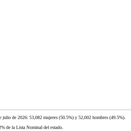
e julio de 2026
:
53,082
mujeres (
50.5%
) y
52,002
hombres (
49.5%
).
12%
de la Lista Nominal del estado.