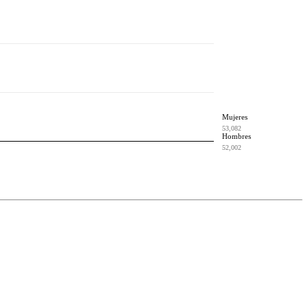
Mujeres
53,082
Hombres
52,002