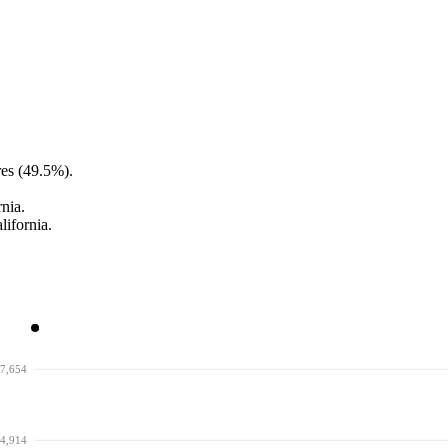
es (49.5%).
nia.
lifornia.
7,654
4,914