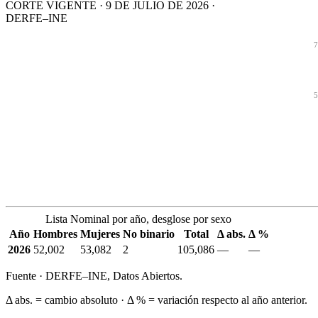
CORTE VIGENTE · 9 DE JULIO DE 2026 ·
DERFE–INE
7
5
Lista Nominal por año, desglose por sexo
Año
Hombres
Mujeres
No binario
Total
Δ abs.
Δ %
2026
52,002
53,082
2
105,086
—
—
Fuente · DERFE–INE, Datos Abiertos.
Δ abs. = cambio absoluto · Δ % = variación respecto al año anterior.