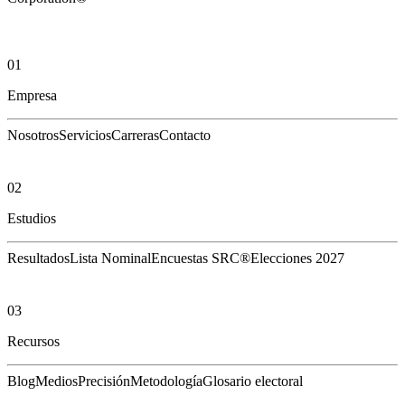
01
Empresa
Nosotros
Servicios
Carreras
Contacto
02
Estudios
Resultados
Lista Nominal
Encuestas SRC®
Elecciones 2027
03
Recursos
Blog
Medios
Precisión
Metodología
Glosario electoral