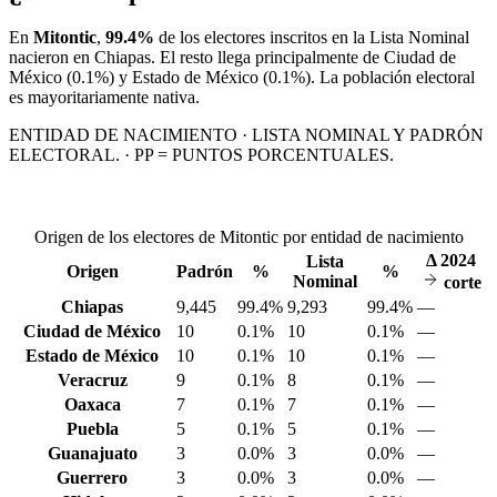
En
Mitontic
,
99.4%
de los electores inscritos en la Lista Nominal
nacieron en
Chiapas
. El resto llega principalmente de
Ciudad de
México
(0.1%)
y Estado de México
(0.1%)
. La población electoral
es mayoritariamente nativa.
ENTIDAD DE NACIMIENTO · LISTA NOMINAL Y PADRÓN
ELECTORAL. · PP = PUNTOS PORCENTUALES.
Origen de los electores de Mitontic por entidad de nacimiento
Δ
2024
Lista
Origen
Padrón
%
%
Nominal
corte
Chiapas
9,445
99.4%
9,293
99.4%
—
Ciudad de México
10
0.1%
10
0.1%
—
Estado de México
10
0.1%
10
0.1%
—
Veracruz
9
0.1%
8
0.1%
—
Oaxaca
7
0.1%
7
0.1%
—
Puebla
5
0.1%
5
0.1%
—
Guanajuato
3
0.0%
3
0.0%
—
Guerrero
3
0.0%
3
0.0%
—