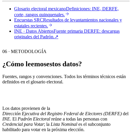
Glosario electoral mexicano
Definiciones: INE, DERFE,
corte, rangos quinquenales.
Encuestas SRC
Resultados de levantamientos nacionales y
estatales recientes.
INE · Datos Abiertos
Fuente primaria DERFE: descargas
originales del Padrón.
↗︎
06 · METODOLOGÍA
¿Cómo leemos
estos datos?
Fuentes, rangos y convenciones. Todos los términos técnicos están
definidos en el
glosario electoral
.
Los datos provienen de la
Dirección Ejecutiva del Registro Federal de Electores (DERFE)
del
INE
. El
Padrón Electoral
reúne a todas las personas con
Credencial para Votar
; la
Lista Nominal
es el subconjunto
habilitado para votar en la próxima elección.