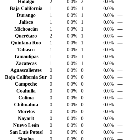
Hidalgo
2
0.0%
2
0.0%
—
Baja California
1
0.0%
1
0.0%
—
Durango
1
0.0%
1
0.0%
—
Jalisco
1
0.0%
1
0.0%
—
Michoacán
1
0.0%
1
0.0%
—
Querétaro
2
0.0%
1
0.0%
—
Quintana Roo
1
0.0%
1
0.0%
—
Tabasco
1
0.0%
1
0.0%
—
Tamaulipas
1
0.0%
1
0.0%
—
Zacatecas
1
0.0%
1
0.0%
—
Aguascalientes
0
0.0%
0
0.0%
—
Baja California Sur
0
0.0%
0
0.0%
—
Campeche
0
0.0%
0
0.0%
—
Coahuila
0
0.0%
0
0.0%
—
Colima
0
0.0%
0
0.0%
—
Chihuahua
0
0.0%
0
0.0%
—
Morelos
0
0.0%
0
0.0%
—
Nayarit
0
0.0%
0
0.0%
—
Nuevo León
0
0.0%
0
0.0%
—
San Luis Potosí
0
0.0%
0
0.0%
—
Sinaloa
0
0.0%
0
0.0%
—