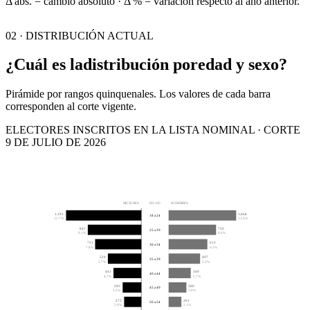
Δ abs. = cambio absoluto · Δ % = variación respecto al año anterior.
02 · DISTRIBUCIÓN ACTUAL
¿Cuál es la
distribución por
edad y sexo?
Pirámide por rangos quinquenales. Los valores de cada barra
corresponden al corte vigente.
ELECTORES INSCRITOS EN LA LISTA NOMINAL · CORTE
9 DE JULIO DE 2026
MUJERES
EDAD
HOMBRES
1,191
1,068
18 a 24
12.7%
11.4%
847
750
25 a 29
9.1%
8.0%
731
612
30 a 34
7.8%
6.5%
529
497
35 a 39
5.7%
5.3%
441
349
40 a 44
4.7%
3.7%
295
280
45 a 49
3.2%
3.0%
272
201
50 a 54
2.9%
2.1%