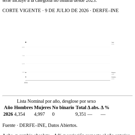
serie incluye a la categoría no binaria desde 2023.
CORTE VIGENTE · 9 DE JULIO DE 2026 · DERFE–INE
Total
9,351
8,651
7,452
6,253
5,054
Mujeres
4,997
Hombres
4,354
2026
Lista Nominal por año, desglose por sexo
Año
Hombres
Mujeres
No binario
Total
Δ abs.
Δ %
2026
4,354
4,997
0
9,351
—
—
Fuente · DERFE–INE, Datos Abiertos.