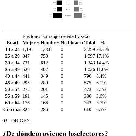
191
145
55 a 59
2.0%
1.6%
176
166
60 a 64
1.9%
1.8%
324
286
65 o más
3.5%
3.1%
Electores por rango de edad y sexo
Edad
Mujeres
Hombres
No binario
Total
%
18 a 24
1,191
1,068
0
2,259
24.2%
25 a 29
847
750
0
1,597
17.1%
30 a 34
731
612
0
1,343
14.4%
35 a 39
529
497
0
1,026
11.0%
40 a 44
441
349
0
790
8.4%
45 a 49
295
280
0
575
6.1%
50 a 54
272
201
0
473
5.1%
55 a 59
191
145
0
336
3.6%
60 a 64
176
166
0
342
3.7%
65 o más
324
286
0
610
6.5%
03 · ORIGEN
¿De dónde
provienen los
electores?