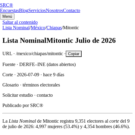
SRC®
Encuestas
Blog
Servicios
Nosotros
Contacto
Menú
Saltar al contenido
Lista Nominal
/
México
/
Chiapas
/
Mitontic
Lista Nominal
Mitontic
Julio de 2026
URL ·
/mexico/chiapas/mitontic
·
Copiar
Fuente ·
DERFE–INE (datos abiertos)
Corte ·
2026-07-09
·
hace 9 días
Glosario ·
términos electorales
Solicitar estudio ·
contacto
Publicado por
SRC®
La
Lista Nominal
de
Mitontic
registra
9,351
electores al
corte
del
9
de julio de 2026
:
4,997
mujeres (
53.4%
) y
4,354
hombres (
46.6%
).