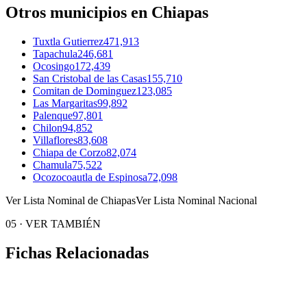
Otros municipios en Chiapas
Tuxtla Gutierrez
471,913
Tapachula
246,681
Ocosingo
172,439
San Cristobal de las Casas
155,710
Comitan de Dominguez
123,085
Las Margaritas
99,892
Palenque
97,801
Chilon
94,852
Villaflores
83,608
Chiapa de Corzo
82,074
Chamula
75,522
Ocozocoautla de Espinosa
72,098
Ver Lista Nominal de Chiapas
Ver Lista Nominal Nacional
05
·
VER TAMBIÉN
Fichas Relacionadas