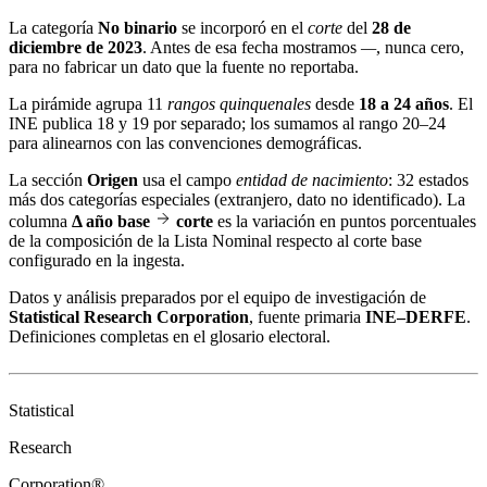
La categoría
No binario
se incorporó en el
corte
del
28 de
diciembre de 2023
. Antes de esa fecha mostramos
—
, nunca cero,
para no fabricar un dato que la fuente no reportaba.
La pirámide agrupa 11
rangos quinquenales
desde
18 a 24 años
. El
INE publica 18 y 19 por separado; los sumamos al rango 20–24
para alinearnos con las convenciones demográficas.
La sección
Origen
usa el campo
entidad de nacimiento
: 32 estados
más dos categorías especiales (extranjero, dato no identificado). La
columna
Δ año base
corte
es la variación en puntos porcentuales
de la composición de la Lista Nominal respecto al corte base
configurado en la ingesta.
Datos y análisis preparados por el equipo de investigación de
Statistical Research Corporation
, fuente primaria
INE–DERFE
.
Definiciones completas en el
glosario electoral
.
Statistical
Research
Corporation®