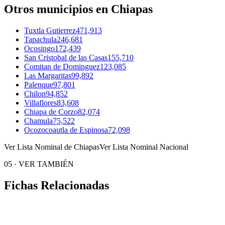
Otros municipios en Chiapas
Tuxtla Gutierrez
471,913
Tapachula
246,681
Ocosingo
172,439
San Cristobal de las Casas
155,710
Comitan de Dominguez
123,085
Las Margaritas
99,892
Palenque
97,801
Chilon
94,852
Villaflores
83,608
Chiapa de Corzo
82,074
Chamula
75,522
Ocozocoautla de Espinosa
72,098
Ver Lista Nominal de Chiapas
Ver Lista Nominal Nacional
05
·
VER TAMBIÉN
Fichas Relacionadas