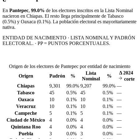
En
Pantepec
,
99.0%
de los electores inscritos en la Lista Nominal
nacieron en
Chiapas
. El resto llega principalmente de
Tabasco
(0.5%)
y Oaxaca
(0.1%)
. La población electoral es mayoritariamente
nativa.
ENTIDAD DE NACIMIENTO · LISTA NOMINAL Y PADRÓN
ELECTORAL. · PP = PUNTOS PORCENTUALES.
Origen de los electores de Pantepec por entidad de nacimiento
Δ
2024
Lista
Origen
Padrón
%
%
Nominal
corte
Chiapas
9,301
99.0%
9,207
99.0%
—
Tabasco
45
0.5%
45
0.5%
—
Oaxaca
10
0.1%
10
0.1%
—
Veracruz
10
0.1%
10
0.1%
—
Campeche
5
0.1%
5
0.1%
—
Ciudad de México
4
0.0%
4
0.0%
—
Quintana Roo
4
0.0%
4
0.0%
—
Puebla
3
0.0%
3
0.0%
—