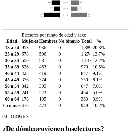
241
223
55 a 59
2.6%
2.4%
178
185
60 a 64
1.9%
2.0%
476
473
65 o más
5.1%
5.1%
Electores por rango de edad y sexo
Edad
Mujeres
Hombres
No binario
Total
%
18 a 24
953
936
0
1,889
20.3%
25 a 29
678
596
0
1,274
13.7%
30 a 34
556
581
0
1,137
12.2%
35 a 39
526
453
0
979
10.5%
40 a 44
428
419
0
847
9.1%
45 a 49
376
374
0
750
8.1%
50 a 54
342
305
0
647
7.0%
55 a 59
241
223
0
464
5.0%
60 a 64
178
185
0
363
3.9%
65 o más
476
473
0
949
10.2%
03 · ORIGEN
¿De dónde
provienen los
electores?