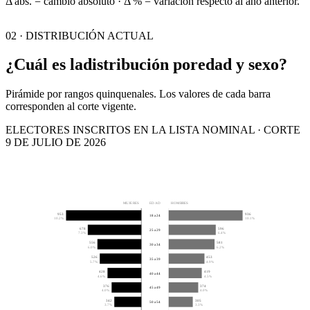
Δ abs. = cambio absoluto · Δ % = variación respecto al año anterior.
02 · DISTRIBUCIÓN ACTUAL
¿Cuál es la
distribución por
edad y sexo?
Pirámide por rangos quinquenales. Los valores de cada barra
corresponden al corte vigente.
ELECTORES INSCRITOS EN LA LISTA NOMINAL · CORTE
9 DE JULIO DE 2026
MUJERES
EDAD
HOMBRES
953
936
18 a 24
10.2%
10.1%
678
596
25 a 29
7.3%
6.4%
556
581
30 a 34
6.0%
6.2%
526
453
35 a 39
5.7%
4.9%
428
419
40 a 44
4.6%
4.5%
376
374
45 a 49
4.0%
4.0%
342
305
50 a 54
3.7%
3.3%