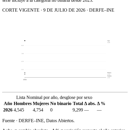
serie incluye a la categoría no binaria desde 2023.
CORTE VIGENTE · 9 DE JULIO DE 2026 · DERFE–INE
Total
9,299
8,633
7,492
6,352
5,211
Mujeres
4,754
Hombres
4,545
2026
Lista Nominal por año, desglose por sexo
Año
Hombres
Mujeres
No binario
Total
Δ abs.
Δ %
2026
4,545
4,754
0
9,299
—
—
Fuente · DERFE–INE, Datos Abiertos.