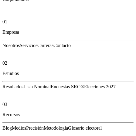
01
Empresa
Nosotros
Servicios
Carreras
Contacto
02
Estudios
Resultados
Lista Nominal
Encuestas SRC®
Elecciones 2027
03
Recursos
Blog
Medios
Precisión
Metodología
Glosario electoral