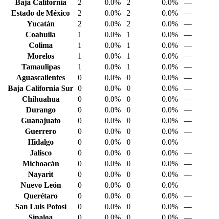
Baja California
2
0.0%
2
0.0%
—
Estado de México
2
0.0%
2
0.0%
—
Yucatán
2
0.0%
2
0.0%
—
Coahuila
1
0.0%
1
0.0%
—
Colima
1
0.0%
1
0.0%
—
Morelos
1
0.0%
1
0.0%
—
Tamaulipas
1
0.0%
1
0.0%
—
Aguascalientes
0
0.0%
0
0.0%
—
Baja California Sur
0
0.0%
0
0.0%
—
Chihuahua
0
0.0%
0
0.0%
—
Durango
0
0.0%
0
0.0%
—
Guanajuato
0
0.0%
0
0.0%
—
Guerrero
0
0.0%
0
0.0%
—
Hidalgo
0
0.0%
0
0.0%
—
Jalisco
0
0.0%
0
0.0%
—
Michoacán
0
0.0%
0
0.0%
—
Nayarit
0
0.0%
0
0.0%
—
Nuevo León
0
0.0%
0
0.0%
—
Querétaro
0
0.0%
0
0.0%
—
San Luis Potosí
0
0.0%
0
0.0%
—
Sinaloa
0
0.0%
0
0.0%
—