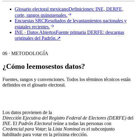
Glosario electoral mexicano
Definiciones: INE, DERFE,
corte, rangos quinquenales.
Encuestas SRC
Resultados de levantamientos nacionales y
estatales recientes.
INE · Datos Abiertos
Fuente primaria DERFE: descargas
originales del Padrón.
↗︎
06 · METODOLOGÍA
¿Cómo leemos
estos datos?
Fuentes, rangos y convenciones. Todos los términos técnicos están
definidos en el
glosario electoral
.
Los datos provienen de la
Dirección Ejecutiva del Registro Federal de Electores (DERFE)
del
INE
. El
Padrón Electoral
reúne a todas las personas con
Credencial para Votar
; la
Lista Nominal
es el subconjunto
habilitado para votar en la próxima elección.