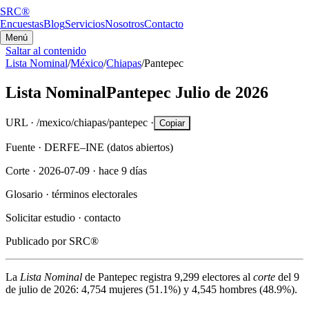
SRC®
Encuestas
Blog
Servicios
Nosotros
Contacto
Menú
Saltar al contenido
Lista Nominal
/
México
/
Chiapas
/
Pantepec
Lista Nominal
Pantepec
Julio de 2026
URL ·
/mexico/chiapas/pantepec
·
Copiar
Fuente ·
DERFE–INE (datos abiertos)
Corte ·
2026-07-09
·
hace 9 días
Glosario ·
términos electorales
Solicitar estudio ·
contacto
Publicado por
SRC®
La
Lista Nominal
de
Pantepec
registra
9,299
electores al
corte
del
9
de julio de 2026
:
4,754
mujeres (
51.1%
) y
4,545
hombres (
48.9%
).