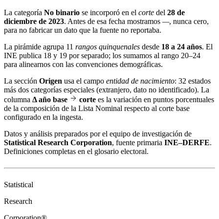
La categoría
No binario
se incorporó en el
corte
del
28 de
diciembre de 2023
. Antes de esa fecha mostramos
—
, nunca cero,
para no fabricar un dato que la fuente no reportaba.
La pirámide agrupa 11
rangos quinquenales
desde
18 a 24 años
. El
INE publica 18 y 19 por separado; los sumamos al rango 20–24
para alinearnos con las convenciones demográficas.
La sección
Origen
usa el campo
entidad de nacimiento
: 32 estados
más dos categorías especiales (extranjero, dato no identificado). La
columna
Δ año base
corte
es la variación en puntos porcentuales
de la composición de la Lista Nominal respecto al corte base
configurado en la ingesta.
Datos y análisis preparados por el equipo de investigación de
Statistical Research Corporation
, fuente primaria
INE–DERFE
.
Definiciones completas en el
glosario electoral
.
Statistical
Research
Corporation®