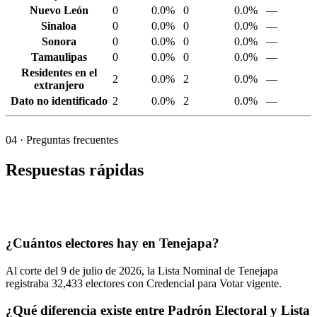
Nuevo León
0
0.0%
0
0.0%
—
Sinaloa
0
0.0%
0
0.0%
—
Sonora
0
0.0%
0
0.0%
—
Tamaulipas
0
0.0%
0
0.0%
—
Residentes en el
2
0.0%
2
0.0%
—
extranjero
Dato no identificado
2
0.0%
2
0.0%
—
04
· Preguntas frecuentes
Respuestas rápidas
¿Cuántos electores hay en Tenejapa?
Al corte del
9
de julio de
2026,
la Lista Nominal de Tenejapa
registraba
32,433
electores con Credencial para Votar vigente.
¿Qué diferencia existe entre Padrón Electoral y Lista