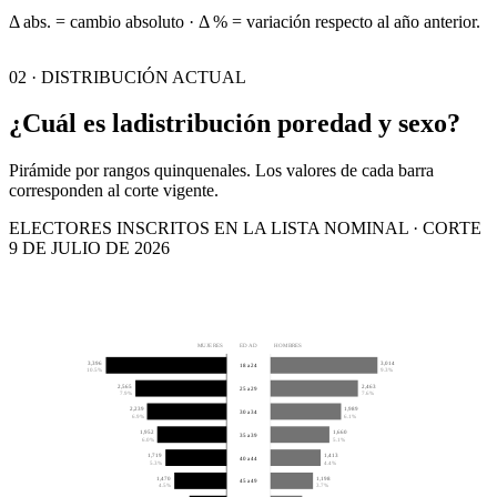
Δ abs. = cambio absoluto · Δ % = variación respecto al año anterior.
02 · DISTRIBUCIÓN ACTUAL
¿Cuál es la
distribución por
edad y sexo?
Pirámide por rangos quinquenales. Los valores de cada barra
corresponden al corte vigente.
ELECTORES INSCRITOS EN LA LISTA NOMINAL · CORTE
9 DE JULIO DE 2026
MUJERES
EDAD
HOMBRES
3,396
3,014
18 a 24
10.5%
9.3%
2,565
2,463
25 a 29
7.9%
7.6%
2,239
1,989
30 a 34
6.9%
6.1%
1,952
1,660
35 a 39
6.0%
5.1%
1,719
1,413
40 a 44
5.3%
4.4%
1,470
1,198
45 a 49
4.5%
3.7%