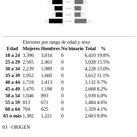
1,046
893
50 a 54
3.2%
2.8%
813
671
55 a 59
2.5%
2.1%
704
625
60 a 64
2.2%
1.9%
1,382
1,221
65 o más
4.3%
3.8%
Electores por rango de edad y sexo
Edad
Mujeres
Hombres
No binario
Total
%
18 a 24
3,396
3,014
0
6,410
19.8%
25 a 29
2,565
2,463
0
5,028
15.5%
30 a 34
2,239
1,989
0
4,228
13.0%
35 a 39
1,952
1,660
0
3,612
11.1%
40 a 44
1,719
1,413
0
3,132
9.7%
45 a 49
1,470
1,198
0
2,668
8.2%
50 a 54
1,046
893
0
1,939
6.0%
55 a 59
813
671
0
1,484
4.6%
60 a 64
704
625
0
1,329
4.1%
65 o más
1,382
1,221
0
2,603
8.0%
03 · ORIGEN