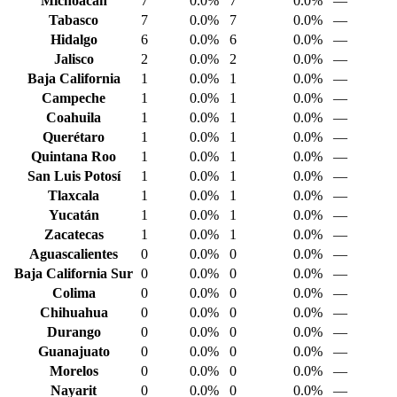
Michoacán
7
0.0%
7
0.0%
—
Tabasco
7
0.0%
7
0.0%
—
Hidalgo
6
0.0%
6
0.0%
—
Jalisco
2
0.0%
2
0.0%
—
Baja California
1
0.0%
1
0.0%
—
Campeche
1
0.0%
1
0.0%
—
Coahuila
1
0.0%
1
0.0%
—
Querétaro
1
0.0%
1
0.0%
—
Quintana Roo
1
0.0%
1
0.0%
—
San Luis Potosí
1
0.0%
1
0.0%
—
Tlaxcala
1
0.0%
1
0.0%
—
Yucatán
1
0.0%
1
0.0%
—
Zacatecas
1
0.0%
1
0.0%
—
Aguascalientes
0
0.0%
0
0.0%
—
Baja California Sur
0
0.0%
0
0.0%
—
Colima
0
0.0%
0
0.0%
—
Chihuahua
0
0.0%
0
0.0%
—
Durango
0
0.0%
0
0.0%
—
Guanajuato
0
0.0%
0
0.0%
—
Morelos
0
0.0%
0
0.0%
—
Nayarit
0
0.0%
0
0.0%
—