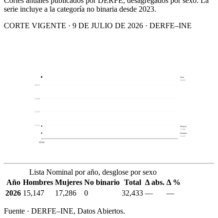
Cortes anuales publicados por DERFE, desagregados por sexo. La
serie incluye a la categoría no binaria desde 2023.
CORTE VIGENTE · 9 DE JULIO DE 2026 · DERFE–INE
Total
32,433
30,013
25,864
21,716
17,567
Mujeres
17,286
Hombres
15,147
2026
Lista Nominal por año, desglose por sexo
Año
Hombres
Mujeres
No binario
Total
Δ abs.
Δ %
2026
15,147
17,286
0
32,433
—
—
Fuente · DERFE–INE, Datos Abiertos.