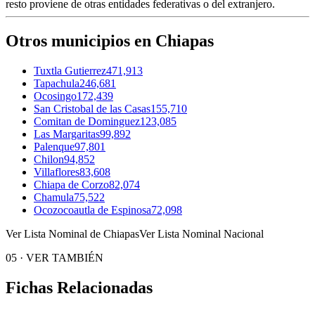
resto proviene de otras entidades federativas o del extranjero.
Otros municipios en Chiapas
Tuxtla Gutierrez
471,913
Tapachula
246,681
Ocosingo
172,439
San Cristobal de las Casas
155,710
Comitan de Dominguez
123,085
Las Margaritas
99,892
Palenque
97,801
Chilon
94,852
Villaflores
83,608
Chiapa de Corzo
82,074
Chamula
75,522
Ocozocoautla de Espinosa
72,098
Ver Lista Nominal de Chiapas
Ver Lista Nominal Nacional
05
·
VER TAMBIÉN
Fichas Relacionadas