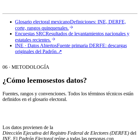
Glosario electoral mexicano
Definiciones: INE, DERFE,
corte, rangos quinquenales.
Encuestas SRC
Resultados de levantamientos nacionales y
estatales recientes.
INE · Datos Abiertos
Fuente primaria DERFE: descargas
originales del Padrón.
↗︎
06 · METODOLOGÍA
¿Cómo leemos
estos datos?
Fuentes, rangos y convenciones. Todos los términos técnicos están
definidos en el
glosario electoral
.
Los datos provienen de la
Dirección Ejecutiva del Registro Federal de Electores (DERFE)
del
INE
. El
Padrón Electoral
reúne a todas las personas con