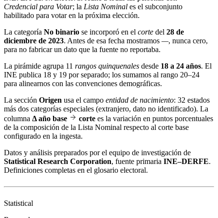
Credencial para Votar
; la
Lista Nominal
es el subconjunto
habilitado para votar en la próxima elección.
La categoría
No binario
se incorporó en el
corte
del
28 de
diciembre de 2023
. Antes de esa fecha mostramos
—
, nunca cero,
para no fabricar un dato que la fuente no reportaba.
La pirámide agrupa 11
rangos quinquenales
desde
18 a 24 años
. El
INE publica 18 y 19 por separado; los sumamos al rango 20–24
para alinearnos con las convenciones demográficas.
La sección
Origen
usa el campo
entidad de nacimiento
: 32 estados
más dos categorías especiales (extranjero, dato no identificado). La
columna
Δ año base
corte
es la variación en puntos porcentuales
de la composición de la Lista Nominal respecto al corte base
configurado en la ingesta.
Datos y análisis preparados por el equipo de investigación de
Statistical Research Corporation
, fuente primaria
INE–DERFE
.
Definiciones completas en el
glosario electoral
.
Statistical