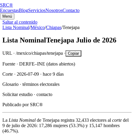
SRC®
Encuestas
Blog
Servicios
Nosotros
Contacto
Menú
Saltar al contenido
Lista Nominal
/
México
/
Chiapas
/
Tenejapa
Lista Nominal
Tenejapa
Julio de 2026
URL ·
/mexico/chiapas/tenejapa
·
Copiar
Fuente ·
DERFE–INE (datos abiertos)
Corte ·
2026-07-09
·
hace 9 días
Glosario ·
términos electorales
Solicitar estudio ·
contacto
Publicado por
SRC®
La
Lista Nominal
de
Tenejapa
registra
32,433
electores al
corte
del
9 de julio de 2026
:
17,286
mujeres (
53.3%
) y
15,147
hombres
(
46.7%
).