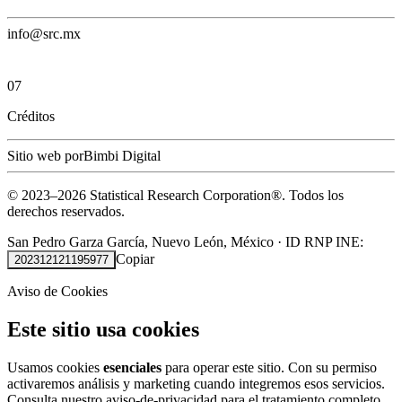
info@src.mx
07
Créditos
Sitio web por
Bimbi Digital
© 2023–
2026
Statistical Research Corporation®.
Todos los
derechos reservados.
San Pedro Garza García, Nuevo León, México
·
ID RNP INE:
Copiar
202312121195977
Aviso de Cookies
Este sitio usa cookies
Usamos cookies
esenciales
para operar este sitio. Con su permiso
activaremos análisis y marketing cuando integremos esos servicios.
Consulta nuestro
aviso-de-privacidad
para el tratamiento completo