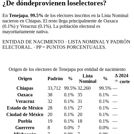
¿De dónde
provienen los
electores?
En
Tenejapa
,
99.5%
de los electores inscritos en la Lista Nominal
nacieron en
Chiapas
. El resto llega principalmente de
Oaxaca
(0.1%)
y Veracruz
(0.1%)
. La población electoral es
mayoritariamente nativa.
ENTIDAD DE NACIMIENTO · LISTA NOMINAL Y PADRÓN
ELECTORAL. · PP = PUNTOS PORCENTUALES.
Origen de los electores de Tenejapa por entidad de nacimiento
Δ
2024
Lista
Origen
Padrón
%
%
Nominal
corte
Chiapas
33,712
99.5%
32,260
99.5%
—
Oaxaca
38
0.1%
35
0.1%
—
Veracruz
32
0.1%
31
0.1%
—
Estado de México
28
0.1%
27
0.1%
—
Ciudad de México
20
0.1%
20
0.1%
—
Puebla
19
0.1%
18
0.1%
—
Guerrero
8
0.0%
7
0.0%
—