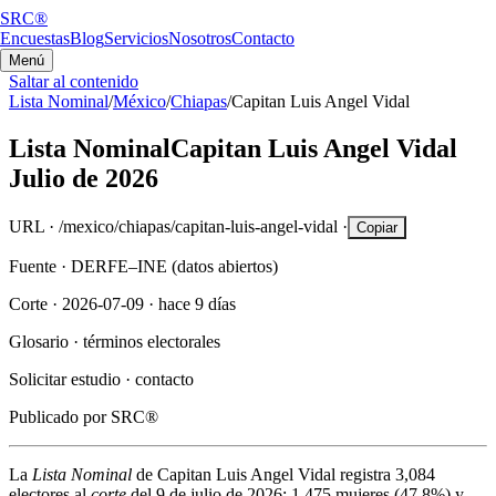
SRC®
Encuestas
Blog
Servicios
Nosotros
Contacto
Menú
Saltar al contenido
Lista Nominal
/
México
/
Chiapas
/
Capitan Luis Angel Vidal
Lista Nominal
Capitan Luis Angel Vidal
Julio de 2026
URL ·
/mexico/chiapas/capitan-luis-angel-vidal
·
Copiar
Fuente ·
DERFE–INE (datos abiertos)
Corte ·
2026-07-09
·
hace 9 días
Glosario ·
términos electorales
Solicitar estudio ·
contacto
Publicado por
SRC®
La
Lista Nominal
de
Capitan Luis Angel Vidal
registra
3,084
electores al
corte
del
9 de julio de 2026
:
1,475
mujeres (
47.8%
) y