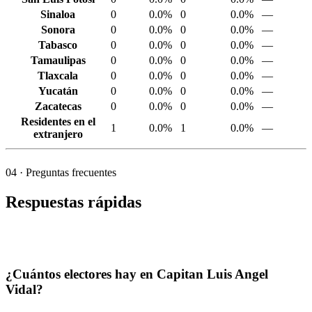
Sinaloa
0
0.0%
0
0.0%
—
Sonora
0
0.0%
0
0.0%
—
Tabasco
0
0.0%
0
0.0%
—
Tamaulipas
0
0.0%
0
0.0%
—
Tlaxcala
0
0.0%
0
0.0%
—
Yucatán
0
0.0%
0
0.0%
—
Zacatecas
0
0.0%
0
0.0%
—
Residentes en el
1
0.0%
1
0.0%
—
extranjero
04
· Preguntas frecuentes
Respuestas rápidas
¿Cuántos electores hay en Capitan Luis Angel
Vidal?