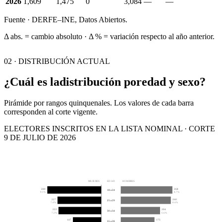
2026
1,609
1,475
0
3,084
—
—
Fuente · DERFE–INE, Datos Abiertos.
Δ abs. = cambio absoluto · Δ % = variación respecto al año anterior.
02 · DISTRIBUCIÓN ACTUAL
¿Cuál es la
distribución por
edad y sexo?
Pirámide por rangos quinquenales. Los valores de cada barra
corresponden al corte vigente.
ELECTORES INSCRITOS EN LA LISTA NOMINAL · CORTE
9 DE JULIO DE 2026
MUJERES
EDAD
HOMBRES
280
268
18 a 24
9.1%
8.7%
227
260
25 a 29
7.4%
8.4%
222
204
30 a 34
7.2%
6.6%
147
175
35 a 39