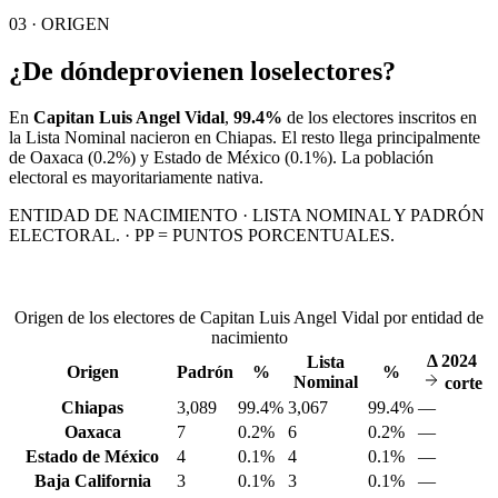
03 · ORIGEN
¿De dónde
provienen los
electores?
En
Capitan Luis Angel Vidal
,
99.4%
de los electores inscritos en
la Lista Nominal nacieron en
Chiapas
. El resto llega principalmente
de
Oaxaca
(0.2%)
y Estado de México
(0.1%)
. La población
electoral es mayoritariamente nativa.
ENTIDAD DE NACIMIENTO · LISTA NOMINAL Y PADRÓN
ELECTORAL. · PP = PUNTOS PORCENTUALES.
Origen de los electores de Capitan Luis Angel Vidal por entidad de
nacimiento
Δ
2024
Lista
Origen
Padrón
%
%
Nominal
corte
Chiapas
3,089
99.4%
3,067
99.4%
—
Oaxaca
7
0.2%
6
0.2%
—
Estado de México
4
0.1%
4
0.1%
—
Baja California
3
0.1%
3
0.1%
—