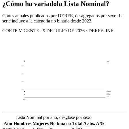
¿Cómo ha variado
la Lista Nominal?
Cortes anuales publicados por DERFE, desagregados por sexo. La
serie incluye a la categoría no binaria desde 2023.
CORTE VIGENTE · 9 DE JULIO DE 2026 · DERFE–INE
Total
3,084
2,859
2,473
2,086
1,700
Hombres
1,609
Mujeres
1,475
2026
Lista Nominal por año, desglose por sexo
Año
Hombres
Mujeres
No binario
Total
Δ abs.
Δ %