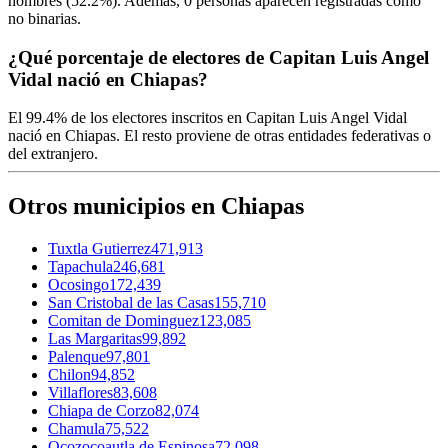
hombres (
52.2%
). Además,
0
personas aparecen registradas como
no binarias.
¿Qué porcentaje de electores de Capitan Luis Angel
Vidal nació en Chiapas?
El
99.4%
de los electores inscritos en Capitan Luis Angel Vidal
nació en
Chiapas
. El resto proviene de otras entidades federativas o
del extranjero.
Otros municipios en Chiapas
Tuxtla Gutierrez
471,913
Tapachula
246,681
Ocosingo
172,439
San Cristobal de las Casas
155,710
Comitan de Dominguez
123,085
Las Margaritas
99,892
Palenque
97,801
Chilon
94,852
Villaflores
83,608
Chiapa de Corzo
82,074
Chamula
75,522
Ocozocoautla de Espinosa
72,098