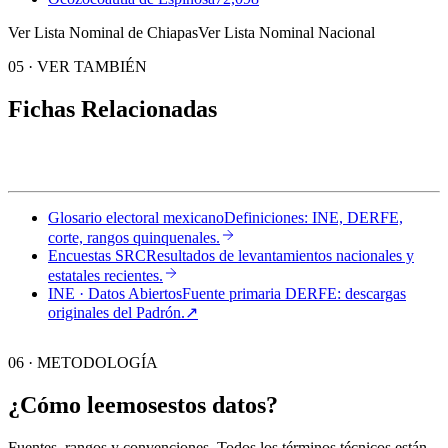
Ver Lista Nominal de Chiapas
Ver Lista Nominal Nacional
05
·
VER TAMBIÉN
Fichas Relacionadas
Glosario electoral mexicano
Definiciones: INE, DERFE,
corte, rangos quinquenales.
Encuestas SRC
Resultados de levantamientos nacionales y
estatales recientes.
INE · Datos Abiertos
Fuente primaria DERFE: descargas
originales del Padrón.
↗︎
06 · METODOLOGÍA
¿Cómo leemos
estos datos?
Fuentes, rangos y convenciones. Todos los términos técnicos están