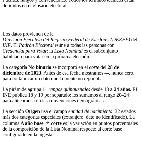
definidos en el
glosario electoral
.
Los datos provienen de la
Dirección Ejecutiva del Registro Federal de Electores (DERFE)
del
INE
. El
Padrón Electoral
reúne a todas las personas con
Credencial para Votar
; la
Lista Nominal
es el subconjunto
habilitado para votar en la próxima elección.
La categoría
No binario
se incorporó en el
corte
del
28 de
diciembre de 2023
. Antes de esa fecha mostramos
—
, nunca cero,
para no fabricar un dato que la fuente no reportaba.
La pirámide agrupa 11
rangos quinquenales
desde
18 a 24 años
. El
INE publica 18 y 19 por separado; los sumamos al rango 20–24
para alinearnos con las convenciones demográficas.
La sección
Origen
usa el campo
entidad de nacimiento
: 32 estados
más dos categorías especiales (extranjero, dato no identificado). La
columna
Δ año base
corte
es la variación en puntos porcentuales
de la composición de la Lista Nominal respecto al corte base
configurado en la ingesta.