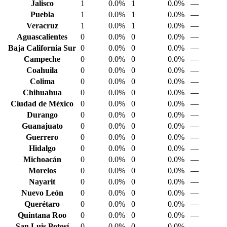
Jalisco
1
0.0%
1
0.0%
—
Puebla
1
0.0%
1
0.0%
—
Veracruz
1
0.0%
1
0.0%
—
Aguascalientes
0
0.0%
0
0.0%
—
Baja California Sur
0
0.0%
0
0.0%
—
Campeche
0
0.0%
0
0.0%
—
Coahuila
0
0.0%
0
0.0%
—
Colima
0
0.0%
0
0.0%
—
Chihuahua
0
0.0%
0
0.0%
—
Ciudad de México
0
0.0%
0
0.0%
—
Durango
0
0.0%
0
0.0%
—
Guanajuato
0
0.0%
0
0.0%
—
Guerrero
0
0.0%
0
0.0%
—
Hidalgo
0
0.0%
0
0.0%
—
Michoacán
0
0.0%
0
0.0%
—
Morelos
0
0.0%
0
0.0%
—
Nayarit
0
0.0%
0
0.0%
—
Nuevo León
0
0.0%
0
0.0%
—
Querétaro
0
0.0%
0
0.0%
—
Quintana Roo
0
0.0%
0
0.0%
—
San Luis Potosí
0
0.0%
0
0.0%
—