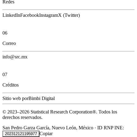
Redes
LinkedIn
Facebook
Instagram
X (Twitter)
06
Correo
info@src.mx
07
Créditos
Sitio web por
Bimbi Digital
© 2023–
2026
Statistical Research Corporation®.
Todos los
derechos reservados.
San Pedro Garza García, Nuevo León, México
·
ID RNP INE:
Copiar
202312121195977