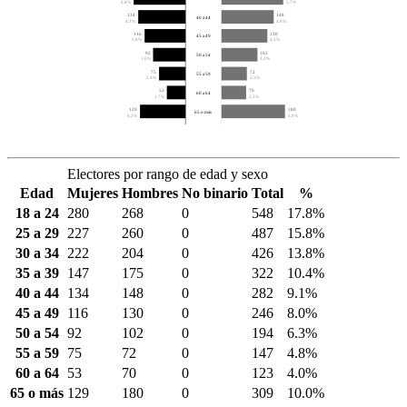
4.8%
5.7%
134
148
40 a 44
4.3%
4.8%
116
130
45 a 49
3.8%
4.2%
92
102
50 a 54
3.0%
3.3%
75
72
55 a 59
2.4%
2.3%
53
70
60 a 64
1.7%
2.3%
129
180
65 o más
4.2%
5.8%
Electores por rango de edad y sexo
Edad
Mujeres
Hombres
No binario
Total
%
18 a 24
280
268
0
548
17.8%
25 a 29
227
260
0
487
15.8%
30 a 34
222
204
0
426
13.8%
35 a 39
147
175
0
322
10.4%
40 a 44
134
148
0
282
9.1%
45 a 49
116
130
0
246
8.0%
50 a 54
92
102
0
194
6.3%
55 a 59
75
72
0
147
4.8%
60 a 64
53
70
0
123
4.0%
65 o más
129
180
0
309
10.0%