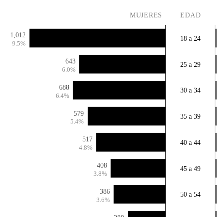
MUJERES
EDAD
1,012
18 a 24
9.5%
643
25 a 29
6.0%
688
30 a 34
6.4%
579
35 a 39
5.4%
517
40 a 44
4.8%
408
45 a 49
3.8%
386
50 a 54
3.6%