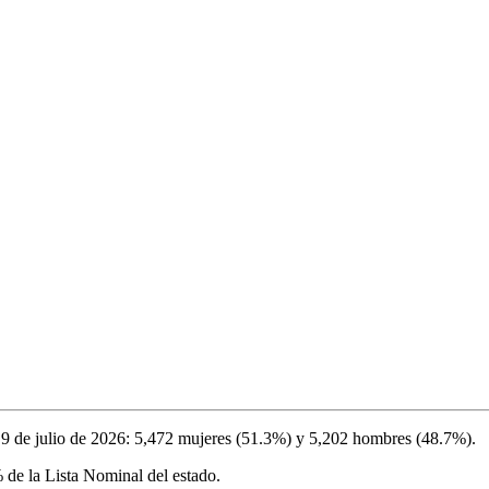
l
9 de julio de 2026
:
5,472
mujeres (
51.3%
) y
5,202
hombres (
48.7%
).
%
de la Lista Nominal del estado.