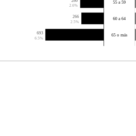
280
55 a 59
2.6%
266
60 a 64
2.5%
693
65 o más
6.5%