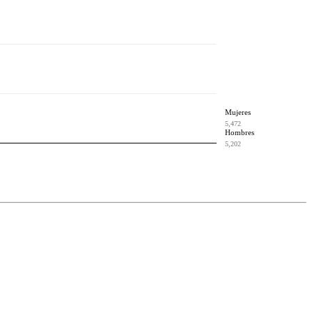
Mujeres
5,472
Hombres
5,202