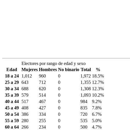
Electores por rango de edad y sexo
Edad
Mujeres
Hombres
No binario
Total
%
18 a 24
1,012
960
0
1,972
18.5%
25 a 29
643
712
0
1,355
12.7%
30 a 34
688
620
0
1,308
12.3%
35 a 39
579
514
0
1,093
10.2%
40 a 44
517
467
0
984
9.2%
45 a 49
408
427
0
835
7.8%
50 a 54
386
334
0
720
6.7%
55 a 59
280
255
0
535
5.0%
60 a 64
266
234
0
500
4.7%