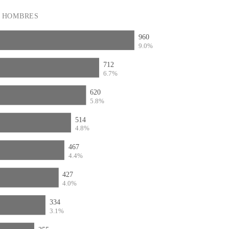
HOMBRES
960
9.0%
712
6.7%
620
5.8%
514
4.8%
467
4.4%
427
4.0%
334
3.1%