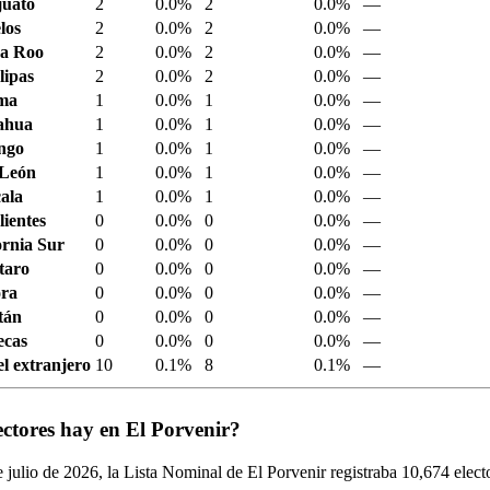
juato
2
0.0%
2
0.0%
—
los
2
0.0%
2
0.0%
—
a Roo
2
0.0%
2
0.0%
—
ipas
2
0.0%
2
0.0%
—
ima
1
0.0%
1
0.0%
—
ahua
1
0.0%
1
0.0%
—
ngo
1
0.0%
1
0.0%
—
 León
1
0.0%
1
0.0%
—
ala
1
0.0%
1
0.0%
—
ientes
0
0.0%
0
0.0%
—
ornia Sur
0
0.0%
0
0.0%
—
taro
0
0.0%
0
0.0%
—
ora
0
0.0%
0
0.0%
—
tán
0
0.0%
0
0.0%
—
ecas
0
0.0%
0
0.0%
—
el extranjero
10
0.1%
8
0.1%
—
ctores hay en El Porvenir?
 julio de
2026,
la Lista Nominal de El Porvenir registraba
10,674
elect