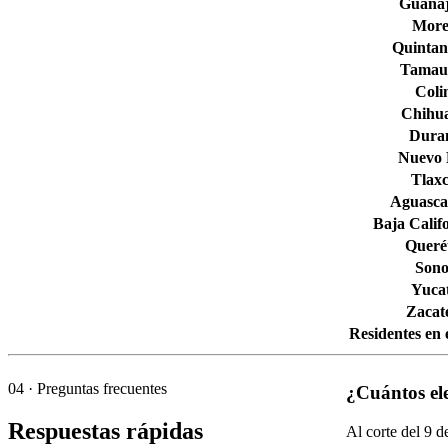
Guana
More
Quintan
Tamaul
Col
Chihu
Dura
Nuevo
Tlaxc
Aguascal
Baja Calif
Queré
Son
Yuca
Zacat
Residentes en 
04
· Preguntas frecuentes
¿Cuántos ele
Respuestas rápidas
Al corte del
9
de