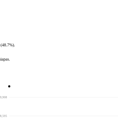
 (48.7%).
iapas.
9,908
8,595