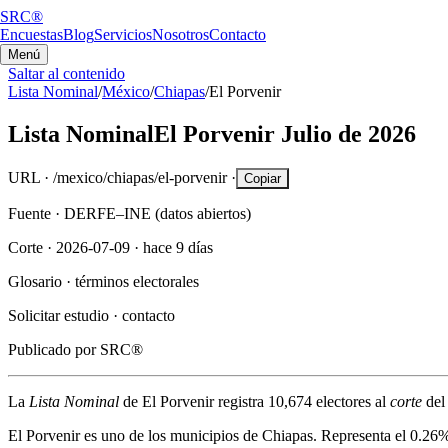
SRC®
Encuestas
Blog
Servicios
Nosotros
Contacto
Menú
Saltar al contenido
Lista Nominal
/
México
/
Chiapas
/
El Porvenir
Lista Nominal
El Porvenir
Julio de 2026
URL ·
/mexico/chiapas/el-porvenir
·
Copiar
Fuente ·
DERFE–INE (datos abiertos)
Corte ·
2026-07-09
·
hace 9 días
Glosario ·
términos electorales
Solicitar estudio ·
contacto
Publicado por
SRC®
La
Lista Nominal
de
El Porvenir
registra
10,674
electores al
corte
de
El Porvenir
es uno de los municipios de
Chiapas
. Representa el
0.26