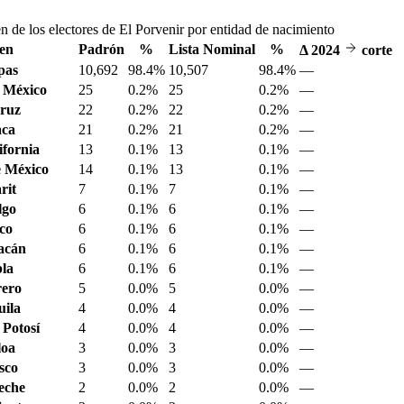
n de los electores de El Porvenir por entidad de nacimiento
en
Padrón
%
Lista Nominal
%
Δ
2024
corte
pas
10,692
98.4%
10,507
98.4%
—
 México
25
0.2%
25
0.2%
—
ruz
22
0.2%
22
0.2%
—
aca
21
0.2%
21
0.2%
—
ifornia
13
0.1%
13
0.1%
—
 México
14
0.1%
13
0.1%
—
rit
7
0.1%
7
0.1%
—
lgo
6
0.1%
6
0.1%
—
sco
6
0.1%
6
0.1%
—
acán
6
0.1%
6
0.1%
—
la
6
0.1%
6
0.1%
—
ero
5
0.0%
5
0.0%
—
ila
4
0.0%
4
0.0%
—
 Potosí
4
0.0%
4
0.0%
—
loa
3
0.0%
3
0.0%
—
sco
3
0.0%
3
0.0%
—
eche
2
0.0%
2
0.0%
—