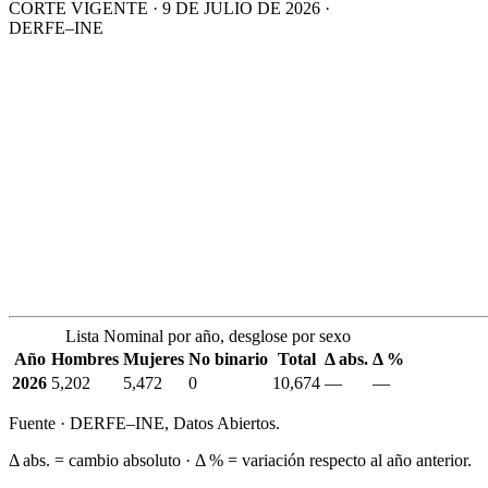
CORTE VIGENTE · 9 DE JULIO DE 2026 ·
DERFE–INE
Lista Nominal por año, desglose por sexo
Año
Hombres
Mujeres
No binario
Total
Δ abs.
Δ %
2026
5,202
5,472
0
10,674
—
—
Fuente · DERFE–INE, Datos Abiertos.
Δ abs. = cambio absoluto · Δ % = variación respecto al año anterior.