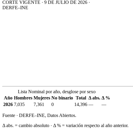
CORTE VIGENTE · 9 DE JULIO DE 2026 ·
DERFE–INE
Lista Nominal por año, desglose por sexo
Año
Hombres
Mujeres
No binario
Total
Δ abs.
Δ %
2026
7,035
7,361
0
14,396
—
—
Fuente · DERFE–INE, Datos Abiertos.
Δ abs. = cambio absoluto · Δ % = variación respecto al año anterior.