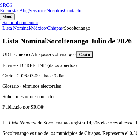
SRC®
Encuestas
Blog
Servicios
Nosotros
Contacto
Menú
Saltar al contenido
Lista Nominal
/
México
/
Chiapas
/
Socoltenango
Lista Nominal
Socoltenango
Julio de 2026
URL ·
/mexico/chiapas/socoltenango
·
Copiar
Fuente ·
DERFE–INE (datos abiertos)
Corte ·
2026-07-09
·
hace 9 días
Glosario ·
términos electorales
Solicitar estudio ·
contacto
Publicado por
SRC®
La
Lista Nominal
de
Socoltenango
registra
14,396
electores al
corte
d
Socoltenango
es uno de los municipios de
Chiapas
. Representa el
0.