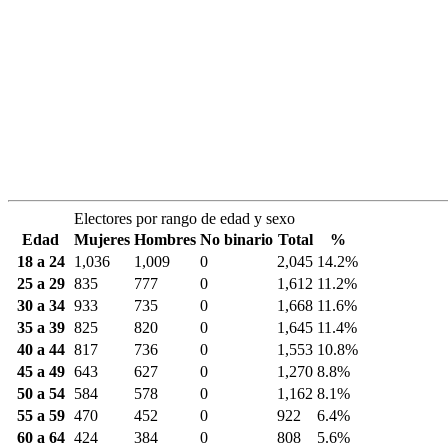
Electores por rango de edad y sexo
Edad
Mujeres
Hombres
No binario
Total
%
18 a 24
1,036
1,009
0
2,045
14.2%
25 a 29
835
777
0
1,612
11.2%
30 a 34
933
735
0
1,668
11.6%
35 a 39
825
820
0
1,645
11.4%
40 a 44
817
736
0
1,553
10.8%
45 a 49
643
627
0
1,270
8.8%
50 a 54
584
578
0
1,162
8.1%
55 a 59
470
452
0
922
6.4%
60 a 64
424
384
0
808
5.6%