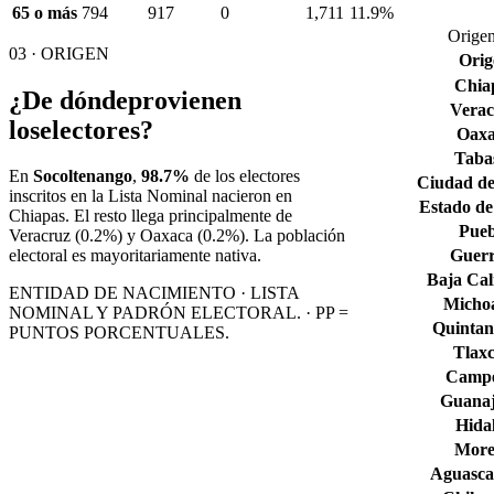
65 o más
794
917
0
1,711
11.9%
Origen
03 · ORIGEN
Orig
Chia
¿De dónde
provienen
Verac
los
electores?
Oax
Taba
En
Socoltenango
,
98.7%
de los electores
Ciudad de
inscritos en la Lista Nominal nacieron en
Estado de
Chiapas
. El resto llega principalmente de
Pueb
Veracruz
(0.2%)
y Oaxaca
(0.2%)
. La población
Guerr
electoral es mayoritariamente nativa.
Baja Cal
ENTIDAD DE NACIMIENTO · LISTA
Micho
NOMINAL Y PADRÓN ELECTORAL. · PP =
Quintan
PUNTOS PORCENTUALES.
Tlaxc
Camp
Guana
Hida
More
Aguascal