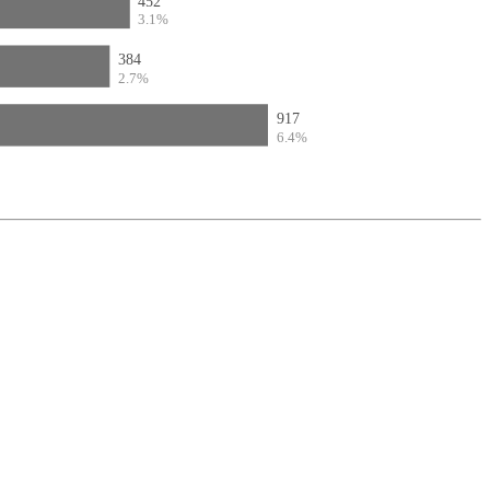
452
3.1%
384
2.7%
917
6.4%