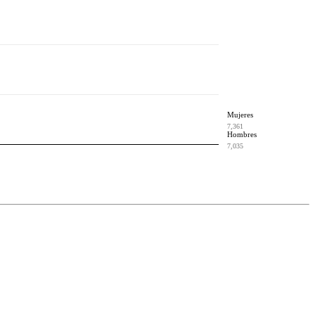
Mujeres
7,361
Hombres
7,035