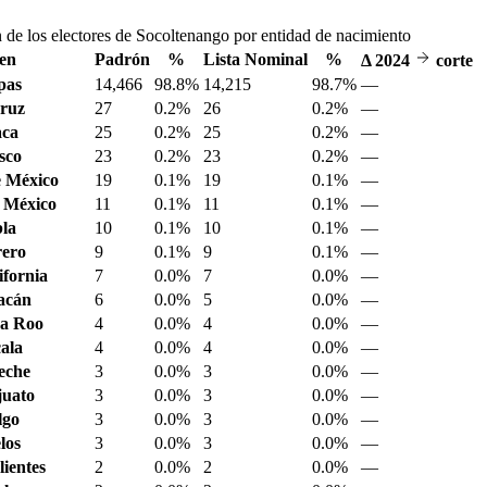
 de los electores de Socoltenango por entidad de nacimiento
en
Padrón
%
Lista Nominal
%
Δ
2024
corte
pas
14,466
98.8%
14,215
98.7%
—
ruz
27
0.2%
26
0.2%
—
aca
25
0.2%
25
0.2%
—
sco
23
0.2%
23
0.2%
—
 México
19
0.1%
19
0.1%
—
 México
11
0.1%
11
0.1%
—
la
10
0.1%
10
0.1%
—
ero
9
0.1%
9
0.1%
—
ifornia
7
0.0%
7
0.0%
—
acán
6
0.0%
5
0.0%
—
a Roo
4
0.0%
4
0.0%
—
ala
4
0.0%
4
0.0%
—
eche
3
0.0%
3
0.0%
—
juato
3
0.0%
3
0.0%
—
lgo
3
0.0%
3
0.0%
—
los
3
0.0%
3
0.0%
—
ientes
2
0.0%
2
0.0%
—