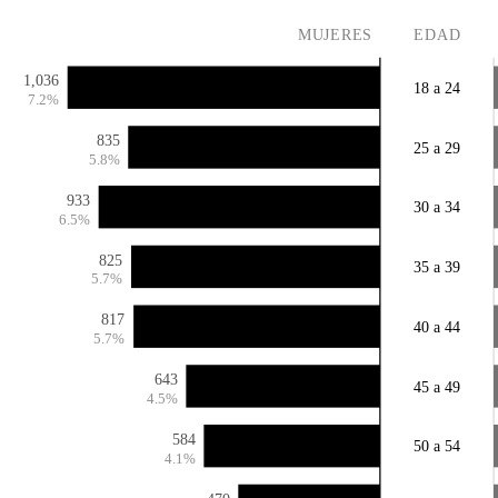
MUJERES
EDAD
1,036
18 a 24
7.2%
835
25 a 29
5.8%
933
30 a 34
6.5%
825
35 a 39
5.7%
817
40 a 44
5.7%
643
45 a 49
4.5%
584
50 a 54
4.1%