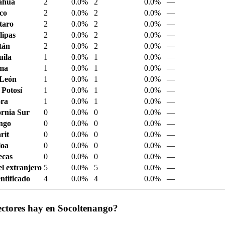
ahua
2
0.0%
2
0.0%
—
sco
2
0.0%
2
0.0%
—
taro
2
0.0%
2
0.0%
—
ipas
2
0.0%
2
0.0%
—
tán
2
0.0%
2
0.0%
—
ila
1
0.0%
1
0.0%
—
ima
1
0.0%
1
0.0%
—
 León
1
0.0%
1
0.0%
—
 Potosí
1
0.0%
1
0.0%
—
ora
1
0.0%
1
0.0%
—
ornia Sur
0
0.0%
0
0.0%
—
ngo
0
0.0%
0
0.0%
—
rit
0
0.0%
0
0.0%
—
loa
0
0.0%
0
0.0%
—
ecas
0
0.0%
0
0.0%
—
el extranjero
5
0.0%
5
0.0%
—
ntificado
4
0.0%
4
0.0%
—
ectores hay en Socoltenango?