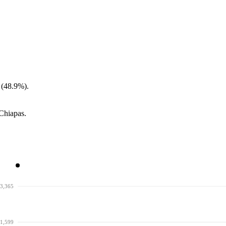
 (48.9%).
 Chiapas.
3,365
1,599