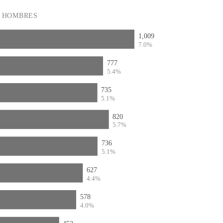
HOMBRES
1,009
7.0%
777
5.4%
735
5.1%
820
5.7%
736
5.1%
627
4.4%
578
4.0%