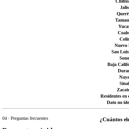
Chihu
Jali
Queré
Tamaul
Yuca
Coahu
Col
Nuevo
San Luis
Son
Baja Calif
Dura
Naya
Sina
Zacat
Residentes en 
Dato no ide
04
· Preguntas frecuentes
¿Cuántos el