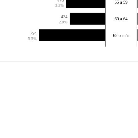
470
55 a 59
3.3%
424
60 a 64
2.9%
794
65 o más
5.5%