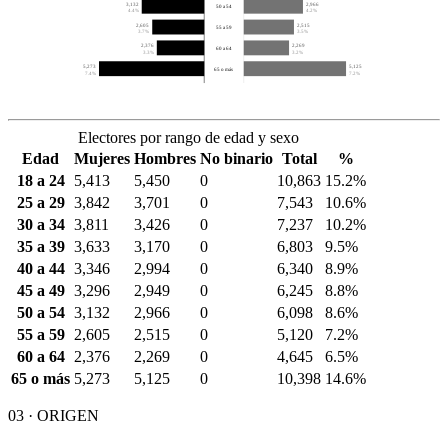
3,132
2,966
50 a 54
4.4%
4.2%
2,605
2,515
55 a 59
3.7%
3.5%
2,376
2,269
60 a 64
3.3%
3.2%
5,273
5,125
65 o más
7.4%
7.2%
Electores por rango de edad y sexo
Edad
Mujeres
Hombres
No binario
Total
%
18 a 24
5,413
5,450
0
10,863
15.2%
25 a 29
3,842
3,701
0
7,543
10.6%
30 a 34
3,811
3,426
0
7,237
10.2%
35 a 39
3,633
3,170
0
6,803
9.5%
40 a 44
3,346
2,994
0
6,340
8.9%
45 a 49
3,296
2,949
0
6,245
8.8%
50 a 54
3,132
2,966
0
6,098
8.6%
55 a 59
2,605
2,515
0
5,120
7.2%
60 a 64
2,376
2,269
0
4,645
6.5%
65 o más
5,273
5,125
0
10,398
14.6%
03 · ORIGEN