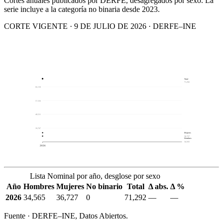
Cortes anuales publicados por DERFE, desagregados por sexo. La
serie incluye a la categoría no binaria desde 2023.
CORTE VIGENTE · 9 DE JULIO DE 2026 · DERFE–INE
Total
71,292
66,150
57,336
48,521
39,707
Mujeres
36,727
Hombres
34,565
2026
Lista Nominal por año, desglose por sexo
Año
Hombres
Mujeres
No binario
Total
Δ abs.
Δ %
2026
34,565
36,727
0
71,292
—
—
Fuente · DERFE–INE, Datos Abiertos.