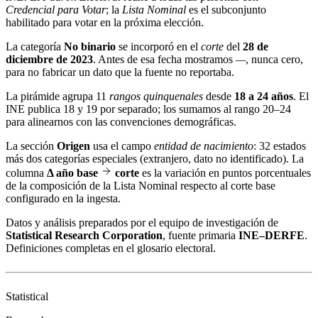
Credencial para Votar
; la
Lista Nominal
es el subconjunto
habilitado para votar en la próxima elección.
La categoría
No binario
se incorporó en el
corte
del
28 de
diciembre de 2023
. Antes de esa fecha mostramos
—
, nunca cero,
para no fabricar un dato que la fuente no reportaba.
La pirámide agrupa 11
rangos quinquenales
desde
18 a 24 años
. El
INE publica 18 y 19 por separado; los sumamos al rango 20–24
para alinearnos con las convenciones demográficas.
La sección
Origen
usa el campo
entidad de nacimiento
: 32 estados
más dos categorías especiales (extranjero, dato no identificado). La
columna
Δ año base
corte
es la variación en puntos porcentuales
de la composición de la Lista Nominal respecto al corte base
configurado en la ingesta.
Datos y análisis preparados por el equipo de investigación de
Statistical Research Corporation
, fuente primaria
INE–DERFE
.
Definiciones completas en el
glosario electoral
.
Statistical