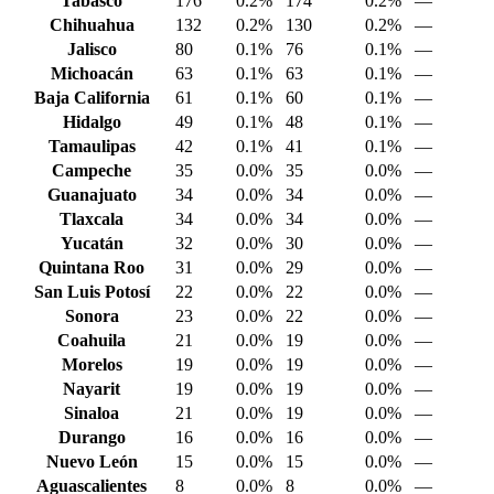
Tabasco
176
0.2%
174
0.2%
—
Chihuahua
132
0.2%
130
0.2%
—
Jalisco
80
0.1%
76
0.1%
—
Michoacán
63
0.1%
63
0.1%
—
Baja California
61
0.1%
60
0.1%
—
Hidalgo
49
0.1%
48
0.1%
—
Tamaulipas
42
0.1%
41
0.1%
—
Campeche
35
0.0%
35
0.0%
—
Guanajuato
34
0.0%
34
0.0%
—
Tlaxcala
34
0.0%
34
0.0%
—
Yucatán
32
0.0%
30
0.0%
—
Quintana Roo
31
0.0%
29
0.0%
—
San Luis Potosí
22
0.0%
22
0.0%
—
Sonora
23
0.0%
22
0.0%
—
Coahuila
21
0.0%
19
0.0%
—
Morelos
19
0.0%
19
0.0%
—
Nayarit
19
0.0%
19
0.0%
—
Sinaloa
21
0.0%
19
0.0%
—
Durango
16
0.0%
16
0.0%
—
Nuevo León
15
0.0%
15
0.0%
—
Aguascalientes
8
0.0%
8
0.0%
—