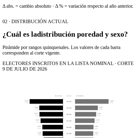
Δ abs. = cambio absoluto · Δ % = variación respecto al año anterior.
02 · DISTRIBUCIÓN ACTUAL
¿Cuál es la
distribución por
edad y sexo?
Pirámide por rangos quinquenales. Los valores de cada barra
corresponden al corte vigente.
ELECTORES INSCRITOS EN LA LISTA NOMINAL · CORTE
9 DE JULIO DE 2026
MUJERES
EDAD
HOMBRES
5,413
5,450
18 a 24
7.6%
7.6%
3,842
3,701
25 a 29
5.4%
5.2%
3,811
3,426
30 a 34
5.3%
4.8%
3,633
3,170
35 a 39
5.1%
4.4%
3,346
2,994
40 a 44
4.7%
4.2%
3,296
2,949
45 a 49
4.6%
4.1%