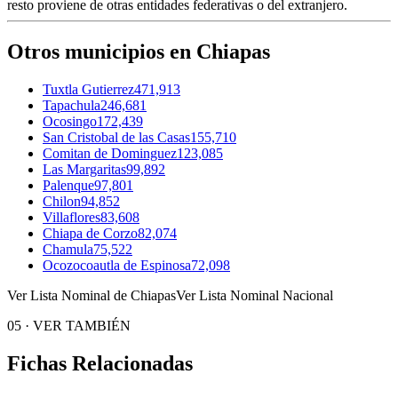
resto proviene de otras entidades federativas o del extranjero.
Otros municipios en Chiapas
Tuxtla Gutierrez
471,913
Tapachula
246,681
Ocosingo
172,439
San Cristobal de las Casas
155,710
Comitan de Dominguez
123,085
Las Margaritas
99,892
Palenque
97,801
Chilon
94,852
Villaflores
83,608
Chiapa de Corzo
82,074
Chamula
75,522
Ocozocoautla de Espinosa
72,098
Ver Lista Nominal de Chiapas
Ver Lista Nominal Nacional
05
·
VER TAMBIÉN
Fichas Relacionadas