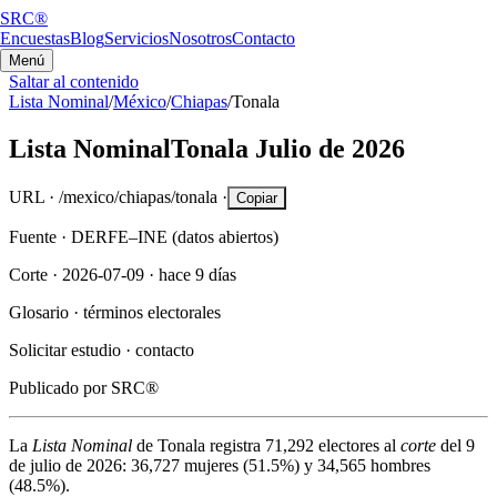
SRC®
Encuestas
Blog
Servicios
Nosotros
Contacto
Menú
Saltar al contenido
Lista Nominal
/
México
/
Chiapas
/
Tonala
Lista Nominal
Tonala
Julio de 2026
URL ·
/mexico/chiapas/tonala
·
Copiar
Fuente ·
DERFE–INE (datos abiertos)
Corte ·
2026-07-09
·
hace 9 días
Glosario ·
términos electorales
Solicitar estudio ·
contacto
Publicado por
SRC®
La
Lista Nominal
de
Tonala
registra
71,292
electores al
corte
del
9
de julio de 2026
:
36,727
mujeres (
51.5%
) y
34,565
hombres
(
48.5%
).