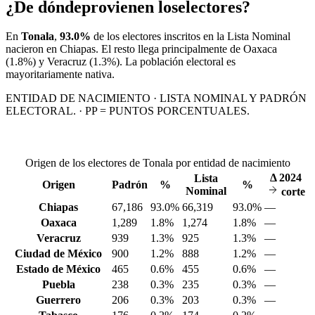
¿De dónde
provienen los
electores?
En
Tonala
,
93.0%
de los electores inscritos en la Lista Nominal
nacieron en
Chiapas
. El resto llega principalmente de
Oaxaca
(1.8%)
y Veracruz
(1.3%)
. La población electoral es
mayoritariamente nativa.
ENTIDAD DE NACIMIENTO · LISTA NOMINAL Y PADRÓN
ELECTORAL. · PP = PUNTOS PORCENTUALES.
Origen de los electores de Tonala por entidad de nacimiento
Δ
2024
Lista
Origen
Padrón
%
%
Nominal
corte
Chiapas
67,186
93.0%
66,319
93.0%
—
Oaxaca
1,289
1.8%
1,274
1.8%
—
Veracruz
939
1.3%
925
1.3%
—
Ciudad de México
900
1.2%
888
1.2%
—
Estado de México
465
0.6%
455
0.6%
—
Puebla
238
0.3%
235
0.3%
—
Guerrero
206
0.3%
203
0.3%
—