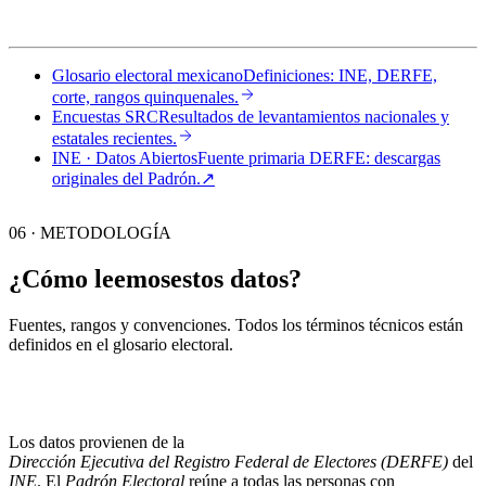
Glosario electoral mexicano
Definiciones: INE, DERFE,
corte, rangos quinquenales.
Encuestas SRC
Resultados de levantamientos nacionales y
estatales recientes.
INE · Datos Abiertos
Fuente primaria DERFE: descargas
originales del Padrón.
↗︎
06 · METODOLOGÍA
¿Cómo leemos
estos datos?
Fuentes, rangos y convenciones. Todos los términos técnicos están
definidos en el
glosario electoral
.
Los datos provienen de la
Dirección Ejecutiva del Registro Federal de Electores (DERFE)
del
INE
. El
Padrón Electoral
reúne a todas las personas con