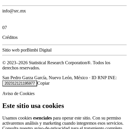
info@src.mx
07
Créditos
Sitio web por
Bimbi Digital
© 2023–
2026
Statistical Research Corporation®.
Todos los
derechos reservados.
San Pedro Garza García, Nuevo León, México
·
ID RNP INE:
Copiar
202312121195977
Aviso de Cookies
Este sitio usa cookies
Usamos cookies
esenciales
para operar este sitio. Con su permiso
activaremos análisis y marketing cuando integremos esos servicios.
Consulta nuestro
aviso-de-privacidad
para el tratamiento completo