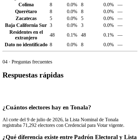
Colima
8
0.0%
8
0.0%
—
Querétaro
8
0.0%
8
0.0%
—
Zacatecas
5
0.0%
5
0.0%
—
Baja California Sur
3
0.0%
3
0.0%
—
Residentes en el
48
0.1%
48
0.1%
—
extranjero
Dato no identificado
8
0.0%
8
0.0%
—
04
· Preguntas frecuentes
Respuestas rápidas
¿Cuántos electores hay en Tonala?
Al corte del
9
de julio de
2026,
la Lista Nominal de Tonala
registraba
71,292
electores con Credencial para Votar vigente.
¿Qué diferencia existe entre Padrón Electoral y Lista