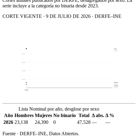
Cortes anuales publicados por DERFE, desagregados por sexo. La
serie incluye a la categoría no binaria desde 2023.
CORTE VIGENTE · 9 DE JULIO DE 2026 · DERFE–INE
Total
47,528
44,113
38,260
32,406
26,553
Mujeres
24,390
Hombres
23,138
2026
Lista Nominal por año, desglose por sexo
Año
Hombres
Mujeres
No binario
Total
Δ abs.
Δ %
2026
23,138
24,390
0
47,528
—
—
Fuente · DERFE–INE, Datos Abiertos.