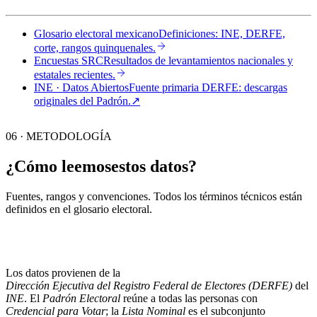
Glosario electoral mexicano
Definiciones: INE, DERFE,
corte, rangos quinquenales.
Encuestas SRC
Resultados de levantamientos nacionales y
estatales recientes.
INE · Datos Abiertos
Fuente primaria DERFE: descargas
originales del Padrón.
↗︎
06 · METODOLOGÍA
¿Cómo leemos
estos datos?
Fuentes, rangos y convenciones. Todos los términos técnicos están
definidos en el
glosario electoral
.
Los datos provienen de la
Dirección Ejecutiva del Registro Federal de Electores (DERFE)
del
INE
. El
Padrón Electoral
reúne a todas las personas con
Credencial para Votar
; la
Lista Nominal
es el subconjunto