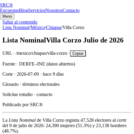
SRC®
Encuestas
Blog
Servicios
Nosotros
Contacto
Menú
Saltar al contenido
Lista Nominal
/
México
/
Chiapas
/
Villa Corzo
Lista Nominal
Villa Corzo
Julio de 2026
URL ·
/mexico/chiapas/villa-corzo
·
Copiar
Fuente ·
DERFE–INE (datos abiertos)
Corte ·
2026-07-09
·
hace 9 días
Glosario ·
términos electorales
Solicitar estudio ·
contacto
Publicado por
SRC®
La
Lista Nominal
de
Villa Corzo
registra
47,528
electores al
corte
del
9 de julio de 2026
:
24,390
mujeres (
51.3%
) y
23,138
hombres
(
48.7%
).