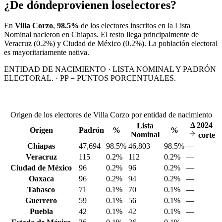
¿De dónde
provienen los
electores?
En
Villa Corzo
,
98.5%
de los electores inscritos en la Lista
Nominal nacieron en
Chiapas
. El resto llega principalmente de
Veracruz
(0.2%)
y Ciudad de México
(0.2%)
. La población electoral
es mayoritariamente nativa.
ENTIDAD DE NACIMIENTO · LISTA NOMINAL Y PADRÓN
ELECTORAL. · PP = PUNTOS PORCENTUALES.
Origen de los electores de Villa Corzo por entidad de nacimiento
Δ
2024
Lista
Origen
Padrón
%
%
Nominal
corte
Chiapas
47,694
98.5%
46,803
98.5%
—
Veracruz
115
0.2%
112
0.2%
—
Ciudad de México
96
0.2%
96
0.2%
—
Oaxaca
96
0.2%
94
0.2%
—
Tabasco
71
0.1%
70
0.1%
—
Guerrero
59
0.1%
56
0.1%
—
Puebla
42
0.1%
42
0.1%
—