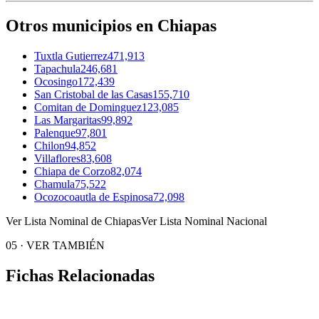
Otros municipios en Chiapas
Tuxtla Gutierrez
471,913
Tapachula
246,681
Ocosingo
172,439
San Cristobal de las Casas
155,710
Comitan de Dominguez
123,085
Las Margaritas
99,892
Palenque
97,801
Chilon
94,852
Villaflores
83,608
Chiapa de Corzo
82,074
Chamula
75,522
Ocozocoautla de Espinosa
72,098
Ver Lista Nominal de Chiapas
Ver Lista Nominal Nacional
05
·
VER TAMBIÉN
Fichas Relacionadas