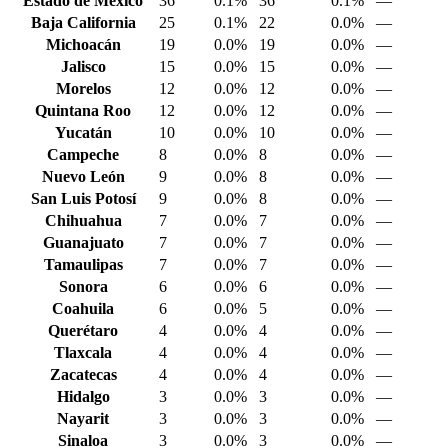
Estado de México
36
0.1%
36
0.1%
—
Baja California
25
0.1%
22
0.0%
—
Michoacán
19
0.0%
19
0.0%
—
Jalisco
15
0.0%
15
0.0%
—
Morelos
12
0.0%
12
0.0%
—
Quintana Roo
12
0.0%
12
0.0%
—
Yucatán
10
0.0%
10
0.0%
—
Campeche
8
0.0%
8
0.0%
—
Nuevo León
9
0.0%
8
0.0%
—
San Luis Potosí
9
0.0%
8
0.0%
—
Chihuahua
7
0.0%
7
0.0%
—
Guanajuato
7
0.0%
7
0.0%
—
Tamaulipas
7
0.0%
7
0.0%
—
Sonora
6
0.0%
6
0.0%
—
Coahuila
6
0.0%
5
0.0%
—
Querétaro
4
0.0%
4
0.0%
—
Tlaxcala
4
0.0%
4
0.0%
—
Zacatecas
4
0.0%
4
0.0%
—
Hidalgo
3
0.0%
3
0.0%
—
Nayarit
3
0.0%
3
0.0%
—
Sinaloa
3
0.0%
3
0.0%
—