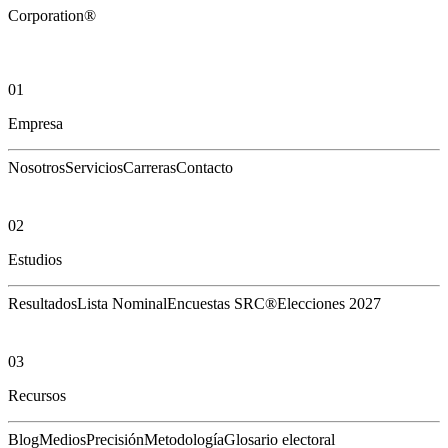
Corporation®
01
Empresa
Nosotros
Servicios
Carreras
Contacto
02
Estudios
Resultados
Lista Nominal
Encuestas SRC®
Elecciones 2027
03
Recursos
Blog
Medios
Precisión
Metodología
Glosario electoral