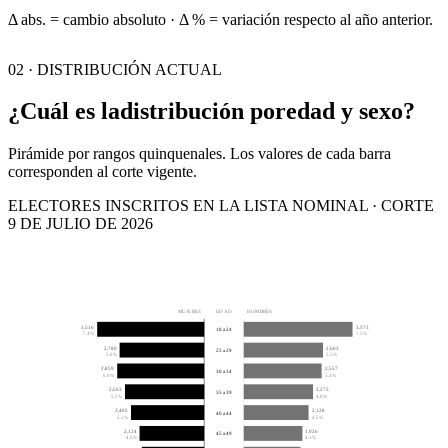
Δ abs. = cambio absoluto · Δ % = variación respecto al año anterior.
02 · DISTRIBUCIÓN ACTUAL
¿Cuál es la
distribución por
edad y sexo?
Pirámide por rangos quinquenales. Los valores de cada barra
corresponden al corte vigente.
ELECTORES INSCRITOS EN LA LISTA NOMINAL · CORTE
9 DE JULIO DE 2026
MUJERES
EDAD
HOMBRES
3,516
3,573
18 a 24
7.4%
7.5%
2,780
2,603
25 a 29
5.8%
5.5%
2,859
2,557
30 a 34
6.0%
5.4%
2,603
2,275
35 a 39
5.5%
4.8%
2,405
2,128
40 a 44
5.1%
4.5%
2,124
1,926
45 a 49
4.5%
4.1%