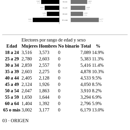
2,047
1,863
50 a 54
4.3%
3.9%
1,650
1,644
55 a 59
3.5%
3.5%
1,404
1,392
60 a 64
3.0%
2.9%
3,002
3,177
65 o más
6.3%
6.7%
Electores por rango de edad y sexo
Edad
Mujeres
Hombres
No binario
Total
%
18 a 24
3,516
3,573
0
7,089
14.9%
25 a 29
2,780
2,603
0
5,383
11.3%
30 a 34
2,859
2,557
0
5,416
11.4%
35 a 39
2,603
2,275
0
4,878
10.3%
40 a 44
2,405
2,128
0
4,533
9.5%
45 a 49
2,124
1,926
0
4,050
8.5%
50 a 54
2,047
1,863
0
3,910
8.2%
55 a 59
1,650
1,644
0
3,294
6.9%
60 a 64
1,404
1,392
0
2,796
5.9%
65 o más
3,002
3,177
0
6,179
13.0%
03 · ORIGEN