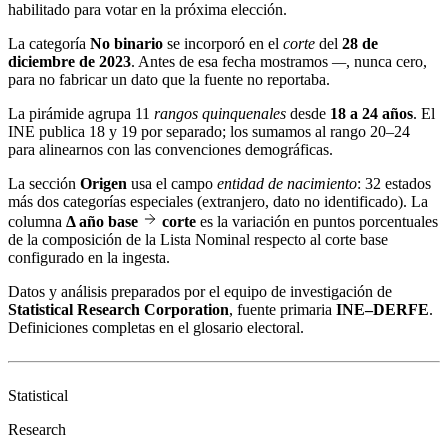
habilitado para votar en la próxima elección.
La categoría
No binario
se incorporó en el
corte
del
28 de
diciembre de 2023
. Antes de esa fecha mostramos
—
, nunca cero,
para no fabricar un dato que la fuente no reportaba.
La pirámide agrupa 11
rangos quinquenales
desde
18 a 24 años
. El
INE publica 18 y 19 por separado; los sumamos al rango 20–24
para alinearnos con las convenciones demográficas.
La sección
Origen
usa el campo
entidad de nacimiento
: 32 estados
más dos categorías especiales (extranjero, dato no identificado). La
columna
Δ año base
corte
es la variación en puntos porcentuales
de la composición de la Lista Nominal respecto al corte base
configurado en la ingesta.
Datos y análisis preparados por el equipo de investigación de
Statistical Research Corporation
, fuente primaria
INE–DERFE
.
Definiciones completas en el
glosario electoral
.
Statistical
Research