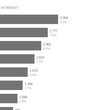
HOMBRES
3,364
9.2%
2,777
7.6%
2,402
6.5%
2,019
5.5%
1,633
4.4%
1,344
3.7%
1,049
2.9%