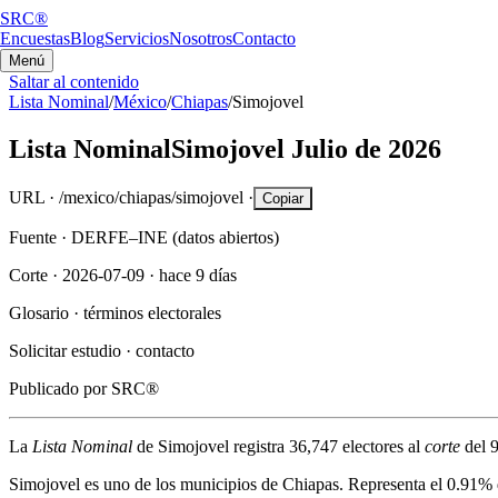
SRC®
Encuestas
Blog
Servicios
Nosotros
Contacto
Menú
Saltar al contenido
Lista Nominal
/
México
/
Chiapas
/
Simojovel
Lista Nominal
Simojovel
Julio de 2026
URL ·
/mexico/chiapas/simojovel
·
Copiar
Fuente ·
DERFE–INE (datos abiertos)
Corte ·
2026-07-09
·
hace 9 días
Glosario ·
términos electorales
Solicitar estudio ·
contacto
Publicado por
SRC®
La
Lista Nominal
de
Simojovel
registra
36,747
electores al
corte
del
9
Simojovel
es uno de los municipios de
Chiapas
. Representa el
0.91%