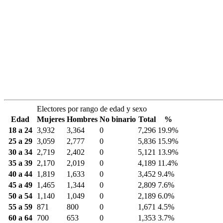
Electores por rango de edad y sexo
Edad
Mujeres
Hombres
No binario
Total
%
18 a 24
3,932
3,364
0
7,296
19.9%
25 a 29
3,059
2,777
0
5,836
15.9%
30 a 34
2,719
2,402
0
5,121
13.9%
35 a 39
2,170
2,019
0
4,189
11.4%
40 a 44
1,819
1,633
0
3,452
9.4%
45 a 49
1,465
1,344
0
2,809
7.6%
50 a 54
1,140
1,049
0
2,189
6.0%
55 a 59
871
800
0
1,671
4.5%
60 a 64
700
653
0
1,353
3.7%