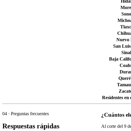
Hida
More
Son
Micho
Tlaxc
Chihu
Nuevo
San Luis
Sina
Baja Calif
Coahu
Dura
Queré
Tamaul
Zacat
Residentes en 
04
· Preguntas frecuentes
¿Cuántos el
Respuestas rápidas
Al corte del
9
de