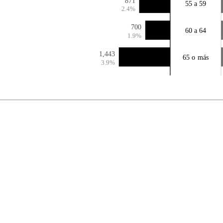
871
55 a 59
2.4%
700
60 a 64
1.9%
1,443
65 o más
3.9%