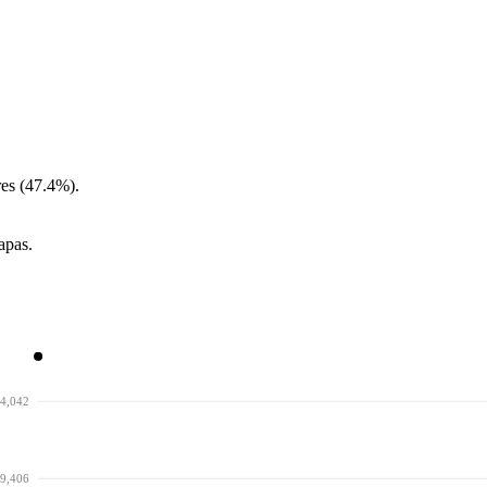
es (47.4%).
apas.
4,042
9,406