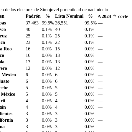
en de los electores de Simojovel por entidad de nacimiento
en
Padrón
%
Lista Nominal
%
Δ
2024
corte
pas
37,463
99.5%
36,551
99.5%
—
sco
40
0.1%
40
0.1%
—
ruz
25
0.1%
25
0.1%
—
aca
23
0.1%
22
0.1%
—
a Roo
16
0.0%
15
0.0%
—
sco
16
0.0%
13
0.0%
—
la
13
0.0%
13
0.0%
—
ero
12
0.0%
12
0.0%
—
 México
6
0.0%
6
0.0%
—
juato
6
0.0%
6
0.0%
—
eche
5
0.0%
5
0.0%
—
 México
5
0.0%
5
0.0%
—
rit
4
0.0%
4
0.0%
—
tán
4
0.0%
4
0.0%
—
ientes
3
0.0%
3
0.0%
—
ifornia
3
0.0%
3
0.0%
—
ima
3
0.0%
3
0.0%
—