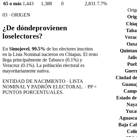
65 o más
1,443
1,388
0
2,831
7.7%
Orig
03 · ORIGEN
Orig
Chia
¿De dónde
provienen
Taba
los
electores?
Verac
Oax
En
Simojovel
,
99.5%
de los electores inscritos
Quintan
en la Lista Nominal nacieron en
Chiapas
. El resto
Jali
llega principalmente de
Tabasco
(0.1%)
y
Pueb
Veracruz
(0.1%)
. La población electoral es
Guerr
mayoritariamente nativa.
Ciudad de
ENTIDAD DE NACIMIENTO · LISTA
Guana
NOMINAL Y PADRÓN ELECTORAL. · PP =
Camp
PUNTOS PORCENTUALES.
Estado de
Naya
Yuca
Aguascal
Baja Cal
Col