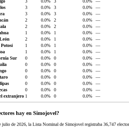
lgo
3
0.0%
3
0.0%
—
los
3
0.0%
3
0.0%
—
ora
3
0.0%
3
0.0%
—
acán
2
0.0%
2
0.0%
—
ala
2
0.0%
2
0.0%
—
ahua
1
0.0%
1
0.0%
—
 León
2
0.0%
1
0.0%
—
 Potosí
1
0.0%
1
0.0%
—
loa
1
0.0%
1
0.0%
—
ornia Sur
0
0.0%
0
0.0%
—
ila
0
0.0%
0
0.0%
—
ngo
0
0.0%
0
0.0%
—
taro
0
0.0%
0
0.0%
—
ipas
0
0.0%
0
0.0%
—
ecas
0
0.0%
0
0.0%
—
el extranjero
1
0.0%
0
0.0%
—
ectores hay en Simojovel?
 julio de
2026,
la Lista Nominal de Simojovel registraba
36,747
elector