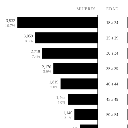
MUJERES
EDAD
3,932
18 a 24
10.7%
3,059
25 a 29
8.3%
2,719
30 a 34
7.4%
2,170
35 a 39
5.9%
1,819
40 a 44
5.0%
1,465
45 a 49
4.0%
1,140
50 a 54
3.1%