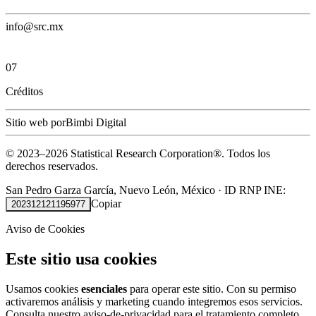
info@src.mx
07
Créditos
Sitio web por
Bimbi Digital
© 2023–
2026
Statistical Research Corporation®.
Todos los
derechos reservados.
San Pedro Garza García, Nuevo León, México
·
ID RNP INE:
Copiar
202312121195977
Aviso de Cookies
Este sitio usa cookies
Usamos cookies
esenciales
para operar este sitio. Con su permiso
activaremos análisis y marketing cuando integremos esos servicios.
Consulta nuestro
aviso-de-privacidad
para el tratamiento completo