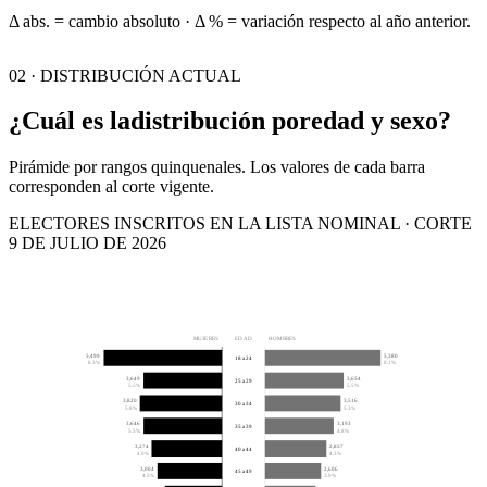
Δ abs. = cambio absoluto · Δ % = variación respecto al año anterior.
02 · DISTRIBUCIÓN ACTUAL
¿Cuál es la
distribución por
edad y sexo?
Pirámide por rangos quinquenales. Los valores de cada barra
corresponden al corte vigente.
ELECTORES INSCRITOS EN LA LISTA NOMINAL · CORTE
9 DE JULIO DE 2026
MUJERES
EDAD
HOMBRES
5,499
5,380
18 a 24
8.3%
8.1%
3,649
3,654
25 a 29
5.5%
5.5%
3,820
3,516
30 a 34
5.8%
5.3%
3,646
3,193
35 a 39
5.5%
4.8%
3,274
2,857
40 a 44
4.9%
4.3%
3,004
2,606
45 a 49
4.5%
3.9%