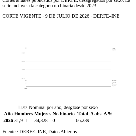
Cortes anuales publicados por DERFE, desagregados por sexo. La
serie incluye a la categoría no binaria desde 2023.
CORTE VIGENTE · 9 DE JULIO DE 2026 · DERFE–INE
Total
66,239
61,433
53,194
44,956
36,717
Mujeres
34,328
Hombres
31,911
2026
Lista Nominal por año, desglose por sexo
Año
Hombres
Mujeres
No binario
Total
Δ abs.
Δ %
2026
31,911
34,328
0
66,239
—
—
Fuente · DERFE–INE, Datos Abiertos.