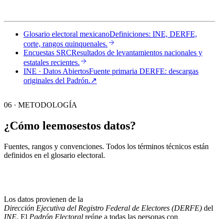
Glosario electoral mexicano
Definiciones: INE, DERFE,
corte, rangos quinquenales.
Encuestas SRC
Resultados de levantamientos nacionales y
estatales recientes.
INE · Datos Abiertos
Fuente primaria DERFE: descargas
originales del Padrón.
↗︎
06 · METODOLOGÍA
¿Cómo leemos
estos datos?
Fuentes, rangos y convenciones. Todos los términos técnicos están
definidos en el
glosario electoral
.
Los datos provienen de la
Dirección Ejecutiva del Registro Federal de Electores (DERFE)
del
INE
. El
Padrón Electoral
reúne a todas las personas con