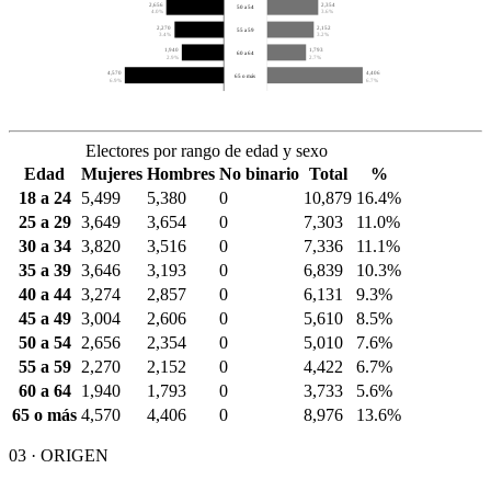
2,656
2,354
50 a 54
4.0%
3.6%
2,270
2,152
55 a 59
3.4%
3.2%
1,940
1,793
60 a 64
2.9%
2.7%
4,570
4,406
65 o más
6.9%
6.7%
Electores por rango de edad y sexo
Edad
Mujeres
Hombres
No binario
Total
%
18 a 24
5,499
5,380
0
10,879
16.4%
25 a 29
3,649
3,654
0
7,303
11.0%
30 a 34
3,820
3,516
0
7,336
11.1%
35 a 39
3,646
3,193
0
6,839
10.3%
40 a 44
3,274
2,857
0
6,131
9.3%
45 a 49
3,004
2,606
0
5,610
8.5%
50 a 54
2,656
2,354
0
5,010
7.6%
55 a 59
2,270
2,152
0
4,422
6.7%
60 a 64
1,940
1,793
0
3,733
5.6%
65 o más
4,570
4,406
0
8,976
13.6%
03 · ORIGEN