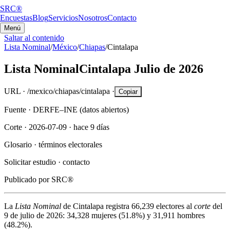
SRC®
Encuestas
Blog
Servicios
Nosotros
Contacto
Menú
Saltar al contenido
Lista Nominal
/
México
/
Chiapas
/
Cintalapa
Lista Nominal
Cintalapa
Julio de 2026
URL ·
/mexico/chiapas/cintalapa
·
Copiar
Fuente ·
DERFE–INE (datos abiertos)
Corte ·
2026-07-09
·
hace 9 días
Glosario ·
términos electorales
Solicitar estudio ·
contacto
Publicado por
SRC®
La
Lista Nominal
de
Cintalapa
registra
66,239
electores al
corte
del
9 de julio de 2026
:
34,328
mujeres (
51.8%
) y
31,911
hombres
(
48.2%
).