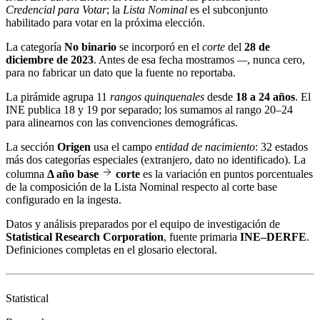
Credencial para Votar
; la
Lista Nominal
es el subconjunto
habilitado para votar en la próxima elección.
La categoría
No binario
se incorporó en el
corte
del
28 de
diciembre de 2023
. Antes de esa fecha mostramos
—
, nunca cero,
para no fabricar un dato que la fuente no reportaba.
La pirámide agrupa 11
rangos quinquenales
desde
18 a 24 años
. El
INE publica 18 y 19 por separado; los sumamos al rango 20–24
para alinearnos con las convenciones demográficas.
La sección
Origen
usa el campo
entidad de nacimiento
: 32 estados
más dos categorías especiales (extranjero, dato no identificado). La
columna
Δ año base
corte
es la variación en puntos porcentuales
de la composición de la Lista Nominal respecto al corte base
configurado en la ingesta.
Datos y análisis preparados por el equipo de investigación de
Statistical Research Corporation
, fuente primaria
INE–DERFE
.
Definiciones completas en el
glosario electoral
.
Statistical