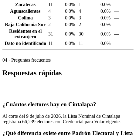
Zacatecas
11
0.0%
11
0.0%
—
Aguascalientes
4
0.0%
4
0.0%
—
Colima
3
0.0%
3
0.0%
—
Baja California Sur
2
0.0%
2
0.0%
—
Residentes en el
31
0.0%
30
0.0%
—
extranjero
Dato no identificado
11
0.0%
11
0.0%
—
04
· Preguntas frecuentes
Respuestas rápidas
¿Cuántos electores hay en Cintalapa?
Al corte del
9
de julio de
2026,
la Lista Nominal de Cintalapa
registraba
66,239
electores con Credencial para Votar vigente.
¿Qué diferencia existe entre Padrón Electoral y Lista