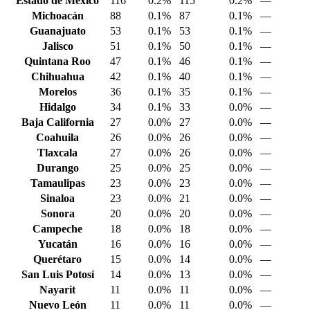
Estado de México
116
0.2%
115
0.2%
—
Michoacán
88
0.1%
87
0.1%
—
Guanajuato
53
0.1%
53
0.1%
—
Jalisco
51
0.1%
50
0.1%
—
Quintana Roo
47
0.1%
46
0.1%
—
Chihuahua
42
0.1%
40
0.1%
—
Morelos
36
0.1%
35
0.1%
—
Hidalgo
34
0.1%
33
0.0%
—
Baja California
27
0.0%
27
0.0%
—
Coahuila
26
0.0%
26
0.0%
—
Tlaxcala
27
0.0%
26
0.0%
—
Durango
25
0.0%
25
0.0%
—
Tamaulipas
23
0.0%
23
0.0%
—
Sinaloa
23
0.0%
21
0.0%
—
Sonora
20
0.0%
20
0.0%
—
Campeche
18
0.0%
18
0.0%
—
Yucatán
16
0.0%
16
0.0%
—
Querétaro
15
0.0%
14
0.0%
—
San Luis Potosí
14
0.0%
13
0.0%
—
Nayarit
11
0.0%
11
0.0%
—
Nuevo León
11
0.0%
11
0.0%
—