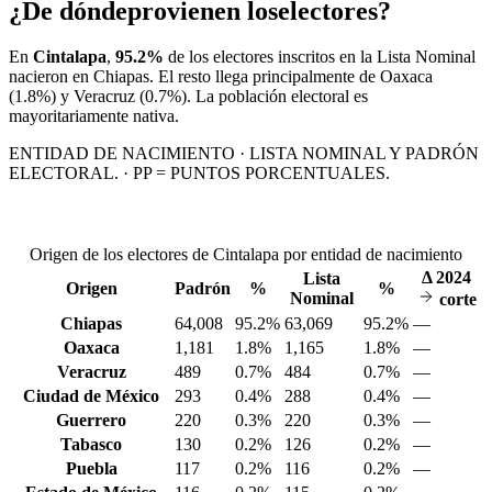
¿De dónde
provienen los
electores?
En
Cintalapa
,
95.2%
de los electores inscritos en la Lista Nominal
nacieron en
Chiapas
. El resto llega principalmente de
Oaxaca
(1.8%)
y Veracruz
(0.7%)
. La población electoral es
mayoritariamente nativa.
ENTIDAD DE NACIMIENTO · LISTA NOMINAL Y PADRÓN
ELECTORAL. · PP = PUNTOS PORCENTUALES.
Origen de los electores de Cintalapa por entidad de nacimiento
Δ
2024
Lista
Origen
Padrón
%
%
Nominal
corte
Chiapas
64,008
95.2%
63,069
95.2%
—
Oaxaca
1,181
1.8%
1,165
1.8%
—
Veracruz
489
0.7%
484
0.7%
—
Ciudad de México
293
0.4%
288
0.4%
—
Guerrero
220
0.3%
220
0.3%
—
Tabasco
130
0.2%
126
0.2%
—
Puebla
117
0.2%
116
0.2%
—