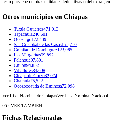
resto proviene de otras entidades federativas o del extranjero.
Otros municipios en Chiapas
Tuxtla Gutierrez
471,913
Tapachula
246,681
Ocosingo
172,439
San Cristobal de las Casas
155,710
Comitan de Dominguez
123,085
Las Margaritas
99,892
Palenque
97,801
Chilon
94,852
Villaflores
83,608
Chiapa de Corzo
82,074
Chamula
75,522
Ocozocoautla de Espinosa
72,098
Ver Lista Nominal de Chiapas
Ver Lista Nominal Nacional
05
·
VER TAMBIÉN
Fichas Relacionadas