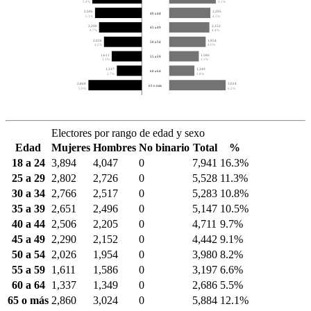
5.4%
5.1%
2,506
2,205
40 a 44
5.1%
4.5%
2,290
2,152
45 a 49
4.7%
4.4%
2,026
1,954
50 a 54
4.2%
4.0%
1,611
1,586
55 a 59
3.3%
3.3%
1,337
1,349
60 a 64
2.7%
2.8%
2,860
3,024
65 o más
5.9%
6.2%
Electores por rango de edad y sexo
Edad
Mujeres
Hombres
No binario
Total
%
18 a 24
3,894
4,047
0
7,941
16.3%
25 a 29
2,802
2,726
0
5,528
11.3%
30 a 34
2,766
2,517
0
5,283
10.8%
35 a 39
2,651
2,496
0
5,147
10.5%
40 a 44
2,506
2,205
0
4,711
9.7%
45 a 49
2,290
2,152
0
4,442
9.1%
50 a 54
2,026
1,954
0
3,980
8.2%
55 a 59
1,611
1,586
0
3,197
6.6%
60 a 64
1,337
1,349
0
2,686
5.5%
65 o más
2,860
3,024
0
5,884
12.1%