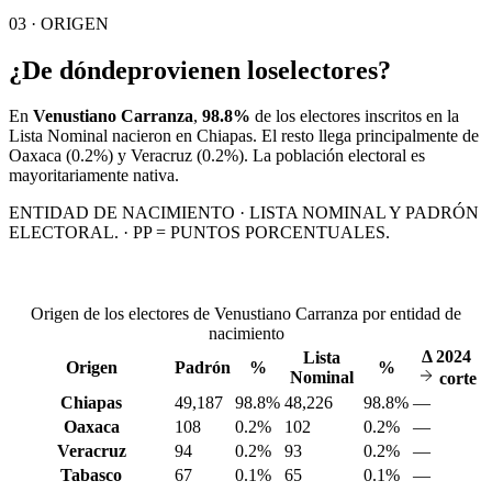
03 · ORIGEN
¿De dónde
provienen los
electores?
En
Venustiano Carranza
,
98.8%
de los electores inscritos en la
Lista Nominal nacieron en
Chiapas
. El resto llega principalmente de
Oaxaca
(0.2%)
y Veracruz
(0.2%)
. La población electoral es
mayoritariamente nativa.
ENTIDAD DE NACIMIENTO · LISTA NOMINAL Y PADRÓN
ELECTORAL. · PP = PUNTOS PORCENTUALES.
Origen de los electores de Venustiano Carranza por entidad de
nacimiento
Δ
2024
Lista
Origen
Padrón
%
%
Nominal
corte
Chiapas
49,187
98.8%
48,226
98.8%
—
Oaxaca
108
0.2%
102
0.2%
—
Veracruz
94
0.2%
93
0.2%
—
Tabasco
67
0.1%
65
0.1%
—