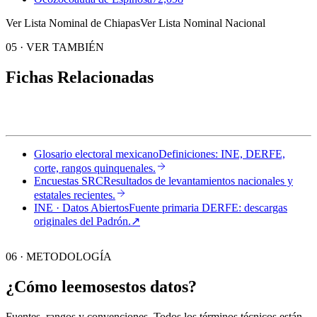
Ver Lista Nominal de Chiapas
Ver Lista Nominal Nacional
05
·
VER TAMBIÉN
Fichas Relacionadas
Glosario electoral mexicano
Definiciones: INE, DERFE,
corte, rangos quinquenales.
Encuestas SRC
Resultados de levantamientos nacionales y
estatales recientes.
INE · Datos Abiertos
Fuente primaria DERFE: descargas
originales del Padrón.
↗︎
06 · METODOLOGÍA
¿Cómo leemos
estos datos?
Fuentes, rangos y convenciones. Todos los términos técnicos están