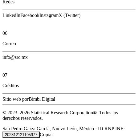
Redes
LinkedIn
Facebook
Instagram
X (Twitter)
06
Correo
info@src.mx
07
Créditos
Sitio web por
Bimbi Digital
© 2023–
2026
Statistical Research Corporation®.
Todos los
derechos reservados.
San Pedro Garza García, Nuevo León, México
·
ID RNP INE:
Copiar
202312121195977