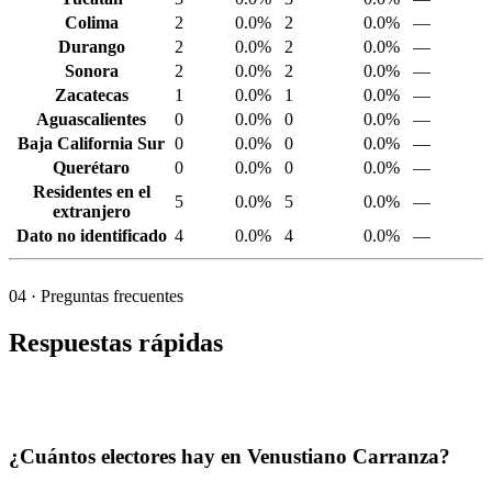
Colima
2
0.0%
2
0.0%
—
Durango
2
0.0%
2
0.0%
—
Sonora
2
0.0%
2
0.0%
—
Zacatecas
1
0.0%
1
0.0%
—
Aguascalientes
0
0.0%
0
0.0%
—
Baja California Sur
0
0.0%
0
0.0%
—
Querétaro
0
0.0%
0
0.0%
—
Residentes en el
5
0.0%
5
0.0%
—
extranjero
Dato no identificado
4
0.0%
4
0.0%
—
04
· Preguntas frecuentes
Respuestas rápidas
¿Cuántos electores hay en Venustiano Carranza?