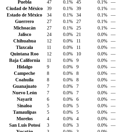
Puebla
47
0.1%
45
0.1%
—
Ciudad de México
39
0.1%
39
0.1%
—
Estado de México
34
0.1%
34
0.1%
—
Guerrero
27
0.1%
27
0.1%
—
Michoacán
27
0.1%
25
0.1%
—
Jalisco
24
0.0%
21
0.0%
—
Chihuahua
12
0.0%
11
0.0%
—
Tlaxcala
11
0.0%
11
0.0%
—
Quintana Roo
12
0.0%
10
0.0%
—
Baja California
11
0.0%
9
0.0%
—
Hidalgo
9
0.0%
9
0.0%
—
Campeche
8
0.0%
8
0.0%
—
Coahuila
8
0.0%
8
0.0%
—
Guanajuato
7
0.0%
7
0.0%
—
Nuevo León
7
0.0%
7
0.0%
—
Nayarit
6
0.0%
6
0.0%
—
Sinaloa
5
0.0%
5
0.0%
—
Tamaulipas
5
0.0%
5
0.0%
—
Morelos
4
0.0%
4
0.0%
—
San Luis Potosí
3
0.0%
3
0.0%
—
Yucatán
3
0.0%
3
0.0%
—