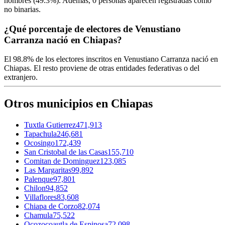
hombres (
49.3%
). Además,
0
personas aparecen registradas como
no binarias.
¿Qué porcentaje de electores de Venustiano
Carranza nació en Chiapas?
El
98.8%
de los electores inscritos en Venustiano Carranza nació en
Chiapas
. El resto proviene de otras entidades federativas o del
extranjero.
Otros municipios en Chiapas
Tuxtla Gutierrez
471,913
Tapachula
246,681
Ocosingo
172,439
San Cristobal de las Casas
155,710
Comitan de Dominguez
123,085
Las Margaritas
99,892
Palenque
97,801
Chilon
94,852
Villaflores
83,608
Chiapa de Corzo
82,074
Chamula
75,522
Ocozocoautla de Espinosa
72,098