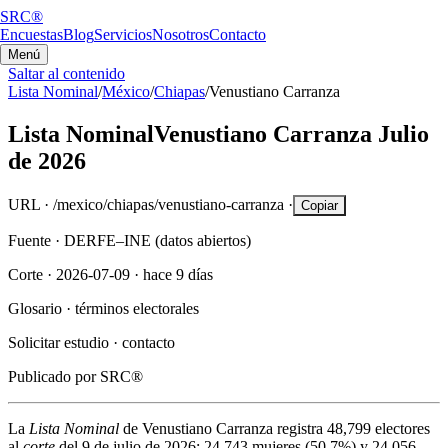
SRC®
Encuestas
Blog
Servicios
Nosotros
Contacto
Menú
Saltar al contenido
Lista Nominal
/
México
/
Chiapas
/
Venustiano Carranza
Lista Nominal
Venustiano Carranza
Julio
de 2026
URL ·
/mexico/chiapas/venustiano-carranza
·
Copiar
Fuente ·
DERFE–INE (datos abiertos)
Corte ·
2026-07-09
·
hace 9 días
Glosario ·
términos electorales
Solicitar estudio ·
contacto
Publicado por
SRC®
La
Lista Nominal
de
Venustiano Carranza
registra
48,799
electores
al
corte
del
9 de julio de 2026
:
24,743
mujeres (
50.7%
) y
24,056