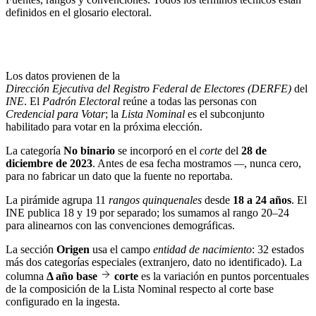
definidos en el
glosario electoral
.
Los datos provienen de la
Dirección Ejecutiva del Registro Federal de Electores (DERFE)
del
INE
. El
Padrón Electoral
reúne a todas las personas con
Credencial para Votar
; la
Lista Nominal
es el subconjunto
habilitado para votar en la próxima elección.
La categoría
No binario
se incorporó en el
corte
del
28 de
diciembre de 2023
. Antes de esa fecha mostramos
—
, nunca cero,
para no fabricar un dato que la fuente no reportaba.
La pirámide agrupa 11
rangos quinquenales
desde
18 a 24 años
. El
INE publica 18 y 19 por separado; los sumamos al rango 20–24
para alinearnos con las convenciones demográficas.
La sección
Origen
usa el campo
entidad de nacimiento
: 32 estados
más dos categorías especiales (extranjero, dato no identificado). La
columna
Δ año base
corte
es la variación en puntos porcentuales
de la composición de la Lista Nominal respecto al corte base
configurado en la ingesta.