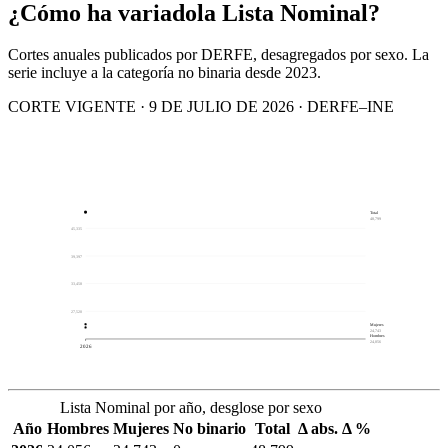
¿Cómo ha variado
la Lista Nominal?
Cortes anuales publicados por DERFE, desagregados por sexo. La
serie incluye a la categoría no binaria desde 2023.
CORTE VIGENTE · 9 DE JULIO DE 2026 · DERFE–INE
Total
48,799
45,335
39,397
33,458
27,520
Mujeres
24,743
Hombres
24,056
2026
Lista Nominal por año, desglose por sexo
Año
Hombres
Mujeres
No binario
Total
Δ abs.
Δ %