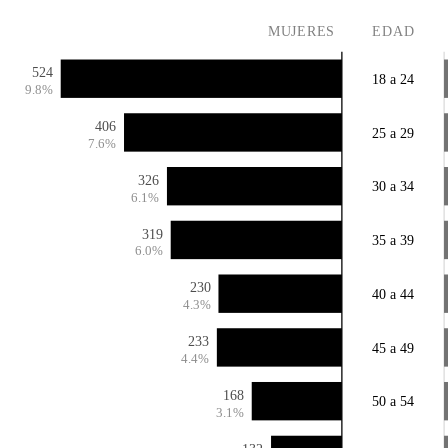
MUJERES
EDAD
524
18 a 24
9.8%
406
25 a 29
7.6%
326
30 a 34
6.1%
319
35 a 39
6.0%
230
40 a 44
4.3%
233
45 a 49
4.4%
168
50 a 54
3.1%