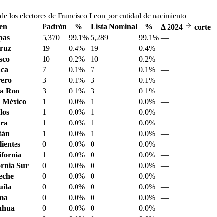
de los electores de Francisco Leon por entidad de nacimiento
en
Padrón
%
Lista Nominal
%
Δ
2024
corte
pas
5,370
99.1%
5,289
99.1%
—
ruz
19
0.4%
19
0.4%
—
sco
10
0.2%
10
0.2%
—
aca
7
0.1%
7
0.1%
—
ero
3
0.1%
3
0.1%
—
a Roo
3
0.1%
3
0.1%
—
 México
1
0.0%
1
0.0%
—
los
1
0.0%
1
0.0%
—
ora
1
0.0%
1
0.0%
—
tán
1
0.0%
1
0.0%
—
ientes
0
0.0%
0
0.0%
—
ifornia
1
0.0%
0
0.0%
—
ornia Sur
0
0.0%
0
0.0%
—
eche
0
0.0%
0
0.0%
—
ila
0
0.0%
0
0.0%
—
ima
0
0.0%
0
0.0%
—
ahua
0
0.0%
0
0.0%
—