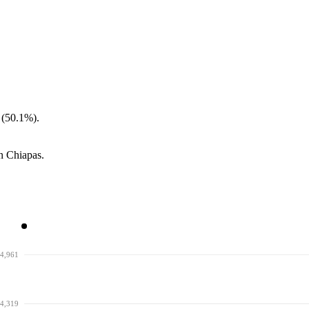
 (50.1%).
n Chiapas.
4,961
4,319