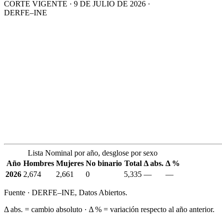
CORTE VIGENTE · 9 DE JULIO DE 2026 ·
DERFE–INE
Lista Nominal por año, desglose por sexo
Año
Hombres
Mujeres
No binario
Total
Δ abs.
Δ %
2026
2,674
2,661
0
5,335
—
—
Fuente · DERFE–INE, Datos Abiertos.
Δ abs. = cambio absoluto · Δ % = variación respecto al año anterior.