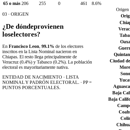
65 o más
206
255
0
461
8.6%
Origen 
03 · ORIGEN
Orig
Chia
¿De dónde
provienen
Verac
los
electores?
Taba
Oax
En
Francisco Leon
,
99.1%
de los electores
Guerr
inscritos en la Lista Nominal nacieron en
Quintan
Chiapas
. El resto llega principalmente de
Ciudad de
Veracruz
(0.4%)
y Tabasco
(0.2%)
. La población
More
electoral es mayoritariamente nativa.
Son
ENTIDAD DE NACIMIENTO · LISTA
Yuca
NOMINAL Y PADRÓN ELECTORAL. · PP =
Aguascal
PUNTOS PORCENTUALES.
Baja Cal
Baja Calif
Camp
Coahu
Col
Chihu