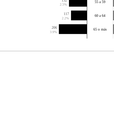
132
55 a 59
2.5%
117
60 a 64
2.2%
206
65 o más
3.9%