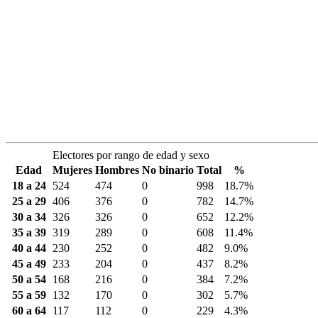
Electores por rango de edad y sexo
Edad
Mujeres
Hombres
No binario
Total
%
18 a 24
524
474
0
998
18.7%
25 a 29
406
376
0
782
14.7%
30 a 34
326
326
0
652
12.2%
35 a 39
319
289
0
608
11.4%
40 a 44
230
252
0
482
9.0%
45 a 49
233
204
0
437
8.2%
50 a 54
168
216
0
384
7.2%
55 a 59
132
170
0
302
5.7%
60 a 64
117
112
0
229
4.3%