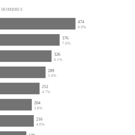
HOMBRES
474
8.9%
376
7.0%
326
6.1%
289
5.4%
252
4.7%
204
3.8%
216
4.0%