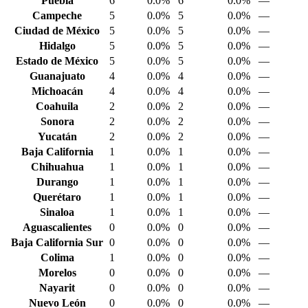
Puebla
6
0.0%
6
0.0%
—
Campeche
5
0.0%
5
0.0%
—
Ciudad de México
5
0.0%
5
0.0%
—
Hidalgo
5
0.0%
5
0.0%
—
Estado de México
5
0.0%
5
0.0%
—
Guanajuato
4
0.0%
4
0.0%
—
Michoacán
4
0.0%
4
0.0%
—
Coahuila
2
0.0%
2
0.0%
—
Sonora
2
0.0%
2
0.0%
—
Yucatán
2
0.0%
2
0.0%
—
Baja California
1
0.0%
1
0.0%
—
Chihuahua
1
0.0%
1
0.0%
—
Durango
1
0.0%
1
0.0%
—
Querétaro
1
0.0%
1
0.0%
—
Sinaloa
1
0.0%
1
0.0%
—
Aguascalientes
0
0.0%
0
0.0%
—
Baja California Sur
0
0.0%
0
0.0%
—
Colima
1
0.0%
0
0.0%
—
Morelos
0
0.0%
0
0.0%
—
Nayarit
0
0.0%
0
0.0%
—
Nuevo León
0
0.0%
0
0.0%
—