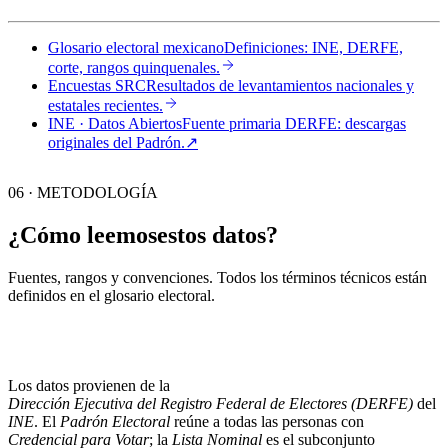
Glosario electoral mexicano
Definiciones: INE, DERFE,
corte, rangos quinquenales.
Encuestas SRC
Resultados de levantamientos nacionales y
estatales recientes.
INE · Datos Abiertos
Fuente primaria DERFE: descargas
originales del Padrón.
↗︎
06 · METODOLOGÍA
¿Cómo leemos
estos datos?
Fuentes, rangos y convenciones. Todos los términos técnicos están
definidos en el
glosario electoral
.
Los datos provienen de la
Dirección Ejecutiva del Registro Federal de Electores (DERFE)
del
INE
. El
Padrón Electoral
reúne a todas las personas con
Credencial para Votar
; la
Lista Nominal
es el subconjunto