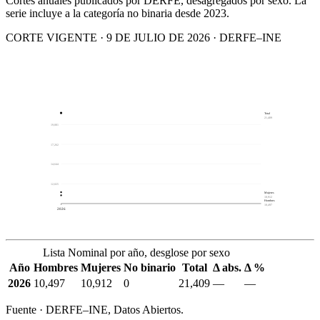
Cortes anuales publicados por DERFE, desagregados por sexo. La
serie incluye a la categoría no binaria desde 2023.
CORTE VIGENTE · 9 DE JULIO DE 2026 · DERFE–INE
Total
21,409
19,881
17,262
14,644
12,025
Mujeres
10,912
Hombres
10,497
2026
Lista Nominal por año, desglose por sexo
Año
Hombres
Mujeres
No binario
Total
Δ abs.
Δ %
2026
10,497
10,912
0
21,409
—
—
Fuente · DERFE–INE, Datos Abiertos.