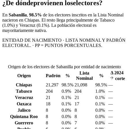
¿De dónde
provienen los
electores?
En
Sabanilla
,
98.5%
de los electores inscritos en la Lista Nominal
nacieron en
Chiapas
. El resto llega principalmente de
Tabasco
(1.0%)
y Veracruz
(0.1%)
. La población electoral es
mayoritariamente nativa.
ENTIDAD DE NACIMIENTO · LISTA NOMINAL Y PADRÓN
ELECTORAL. · PP = PUNTOS PORCENTUALES.
Origen de los electores de Sabanilla por entidad de nacimiento
Δ
2024
Lista
Origen
Padrón
%
%
Nominal
corte
Chiapas
21,297
98.5%
21,098
98.5%
—
Tabasco
204
0.9%
204
1.0%
—
Veracruz
21
0.1%
21
0.1%
—
Oaxaca
18
0.1%
17
0.1%
—
Jalisco
8
0.0%
8
0.0%
—
Quintana Roo
8
0.0%
8
0.0%
—
Guerrero
8
0.0%
7
0.0%
—