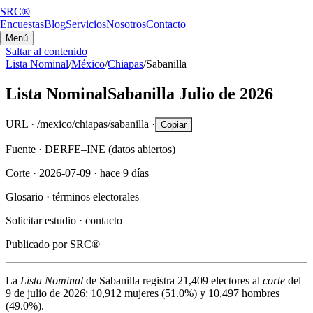
SRC®
Encuestas
Blog
Servicios
Nosotros
Contacto
Menú
Saltar al contenido
Lista Nominal
/
México
/
Chiapas
/
Sabanilla
Lista Nominal
Sabanilla
Julio de 2026
URL ·
/mexico/chiapas/sabanilla
·
Copiar
Fuente ·
DERFE–INE (datos abiertos)
Corte ·
2026-07-09
·
hace 9 días
Glosario ·
términos electorales
Solicitar estudio ·
contacto
Publicado por
SRC®
La
Lista Nominal
de
Sabanilla
registra
21,409
electores al
corte
del
9 de julio de 2026
:
10,912
mujeres (
51.0%
) y
10,497
hombres
(
49.0%
).