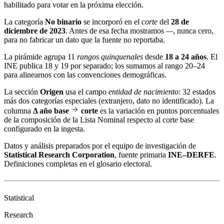
habilitado para votar en la próxima elección.
La categoría
No binario
se incorporó en el
corte
del
28 de
diciembre de 2023
. Antes de esa fecha mostramos
—
, nunca cero,
para no fabricar un dato que la fuente no reportaba.
La pirámide agrupa 11
rangos quinquenales
desde
18 a 24 años
. El
INE publica 18 y 19 por separado; los sumamos al rango 20–24
para alinearnos con las convenciones demográficas.
La sección
Origen
usa el campo
entidad de nacimiento
: 32 estados
más dos categorías especiales (extranjero, dato no identificado). La
columna
Δ año base
corte
es la variación en puntos porcentuales
de la composición de la Lista Nominal respecto al corte base
configurado en la ingesta.
Datos y análisis preparados por el equipo de investigación de
Statistical Research Corporation
, fuente primaria
INE–DERFE
.
Definiciones completas en el
glosario electoral
.
Statistical
Research