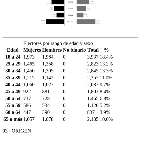
737
728
50 a 54
3.4%
3.4%
586
534
55 a 59
2.7%
2.5%
447
390
60 a 64
2.1%
1.8%
1,057
1,078
65 o más
4.9%
5.0%
Electores por rango de edad y sexo
Edad
Mujeres
Hombres
No binario
Total
%
18 a 24
1,973
1,964
0
3,937
18.4%
25 a 29
1,465
1,358
0
2,823
13.2%
30 a 34
1,450
1,395
0
2,845
13.3%
35 a 39
1,215
1,142
0
2,357
11.0%
40 a 44
1,060
1,027
0
2,087
9.7%
45 a 49
922
881
0
1,803
8.4%
50 a 54
737
728
0
1,465
6.8%
55 a 59
586
534
0
1,120
5.2%
60 a 64
447
390
0
837
3.9%
65 o más
1,057
1,078
0
2,135
10.0%
03 · ORIGEN