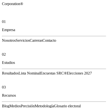
Corporation®
01
Empresa
Nosotros
Servicios
Carreras
Contacto
02
Estudios
Resultados
Lista Nominal
Encuestas SRC®
Elecciones 2027
03
Recursos
Blog
Medios
Precisión
Metodología
Glosario electoral