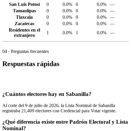
San Luis Potosí
0
0.0%
0
0.0%
—
Tamaulipas
0
0.0%
0
0.0%
—
Tlaxcala
0
0.0%
0
0.0%
—
Zacatecas
0
0.0%
0
0.0%
—
Residentes en el
1
0.0%
1
0.0%
—
extranjero
04
· Preguntas frecuentes
Respuestas rápidas
¿Cuántos electores hay en Sabanilla?
Al corte del
9
de julio de
2026,
la Lista Nominal de Sabanilla
registraba
21,409
electores con Credencial para Votar vigente.
¿Qué diferencia existe entre Padrón Electoral y Lista
Nominal?