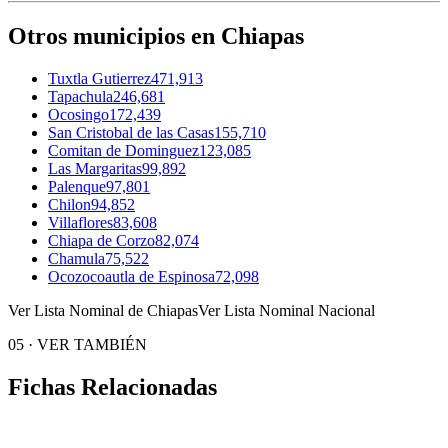
Otros municipios en Chiapas
Tuxtla Gutierrez
471,913
Tapachula
246,681
Ocosingo
172,439
San Cristobal de las Casas
155,710
Comitan de Dominguez
123,085
Las Margaritas
99,892
Palenque
97,801
Chilon
94,852
Villaflores
83,608
Chiapa de Corzo
82,074
Chamula
75,522
Ocozocoautla de Espinosa
72,098
Ver Lista Nominal de Chiapas
Ver Lista Nominal Nacional
05
·
VER TAMBIÉN
Fichas Relacionadas