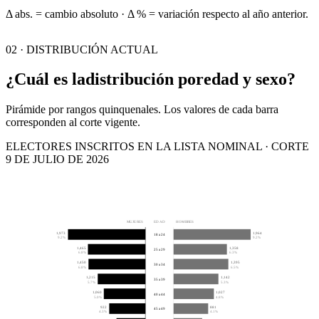
Δ abs. = cambio absoluto · Δ % = variación respecto al año anterior.
02 · DISTRIBUCIÓN ACTUAL
¿Cuál es la
distribución por
edad y sexo?
Pirámide por rangos quinquenales. Los valores de cada barra
corresponden al corte vigente.
ELECTORES INSCRITOS EN LA LISTA NOMINAL · CORTE
9 DE JULIO DE 2026
MUJERES
EDAD
HOMBRES
1,973
1,964
18 a 24
9.2%
9.2%
1,465
1,358
25 a 29
6.8%
6.3%
1,450
1,395
30 a 34
6.8%
6.5%
1,215
1,142
35 a 39
5.7%
5.3%
1,060
1,027
40 a 44
5.0%
4.8%
922
881
45 a 49
4.3%
4.1%