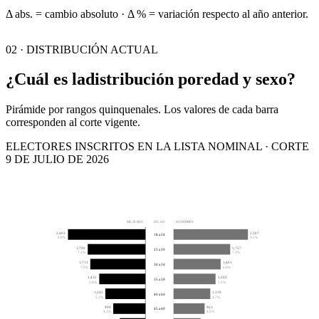
Δ abs. = cambio absoluto · Δ % = variación respecto al año anterior.
02 · DISTRIBUCIÓN ACTUAL
¿Cuál es la
distribución por
edad y sexo?
Pirámide por rangos quinquenales. Los valores de cada barra
corresponden al corte vigente.
ELECTORES INSCRITOS EN LA LISTA NOMINAL · CORTE
9 DE JULIO DE 2026
MUJERES
EDAD
HOMBRES
2,403
2,307
18 a 24
9.9%
9.5%
1,790
1,757
25 a 29
7.3%
7.2%
1,711
1,461
30 a 34
7.0%
6.0%
1,432
1,302
35 a 39
5.9%
5.3%
1,245
1,139
40 a 44
5.1%
4.7%
999
963
45 a 49
4.1%
4.0%