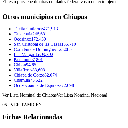
El resto proviene de otras entidades federativas o del extranjero.
Otros municipios en Chiapas
Tuxtla Gutierrez
471,913
Tapachula
246,681
Ocosingo
172,439
San Cristobal de las Casas
155,710
Comitan de Dominguez
123,085
Las Margaritas
99,892
Palenque
97,801
Chilon
94,852
Villaflores
83,608
Chiapa de Corzo
82,074
Chamula
75,522
Ocozocoautla de Espinosa
72,098
Ver Lista Nominal de Chiapas
Ver Lista Nominal Nacional
05
·
VER TAMBIÉN
Fichas Relacionadas