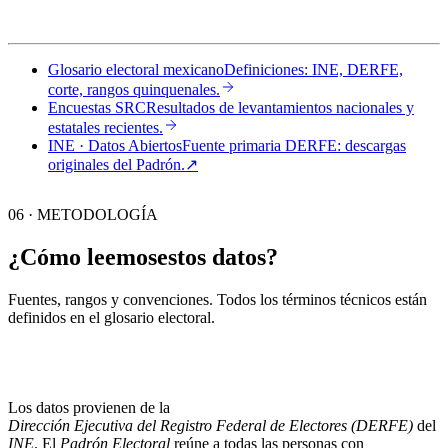
Glosario electoral mexicano
Definiciones: INE, DERFE,
corte, rangos quinquenales.
Encuestas SRC
Resultados de levantamientos nacionales y
estatales recientes.
INE · Datos Abiertos
Fuente primaria DERFE: descargas
originales del Padrón.
↗︎
06 · METODOLOGÍA
¿Cómo leemos
estos datos?
Fuentes, rangos y convenciones. Todos los términos técnicos están
definidos en el
glosario electoral
.
Los datos provienen de la
Dirección Ejecutiva del Registro Federal de Electores (DERFE)
del
INE
. El
Padrón Electoral
reúne a todas las personas con