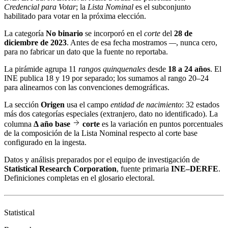
Credencial para Votar
; la
Lista Nominal
es el subconjunto
habilitado para votar en la próxima elección.
La categoría
No binario
se incorporó en el
corte
del
28 de
diciembre de 2023
. Antes de esa fecha mostramos
—
, nunca cero,
para no fabricar un dato que la fuente no reportaba.
La pirámide agrupa 11
rangos quinquenales
desde
18 a 24 años
. El
INE publica 18 y 19 por separado; los sumamos al rango 20–24
para alinearnos con las convenciones demográficas.
La sección
Origen
usa el campo
entidad de nacimiento
: 32 estados
más dos categorías especiales (extranjero, dato no identificado). La
columna
Δ año base
corte
es la variación en puntos porcentuales
de la composición de la Lista Nominal respecto al corte base
configurado en la ingesta.
Datos y análisis preparados por el equipo de investigación de
Statistical Research Corporation
, fuente primaria
INE–DERFE
.
Definiciones completas en el
glosario electoral
.
Statistical