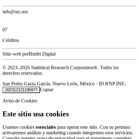
info@src.mx
07
Créditos
Sitio web por
Bimbi Digital
© 2023–
2026
Statistical Research Corporation®.
Todos los
derechos reservados.
San Pedro Garza García, Nuevo León, México
·
ID RNP INE:
Copiar
202312121195977
Aviso de Cookies
Este sitio usa cookies
Usamos cookies
esenciales
para operar este sitio. Con su permiso
activaremos análisis y marketing cuando integremos esos servicios.
Consulta nuestro
aviso-de-privacidad
para el tratamiento completo