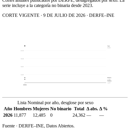
Cortes anuales publicados por DERFE, desagregados por sexo. La
serie incluye a la categoría no binaria desde 2023.
CORTE VIGENTE · 9 DE JULIO DE 2026 · DERFE–INE
Total
24,362
22,614
19,618
16,621
13,625
Mujeres
12,485
Hombres
11,877
2026
Lista Nominal por año, desglose por sexo
Año
Hombres
Mujeres
No binario
Total
Δ abs.
Δ %
2026
11,877
12,485
0
24,362
—
—
Fuente · DERFE–INE, Datos Abiertos.