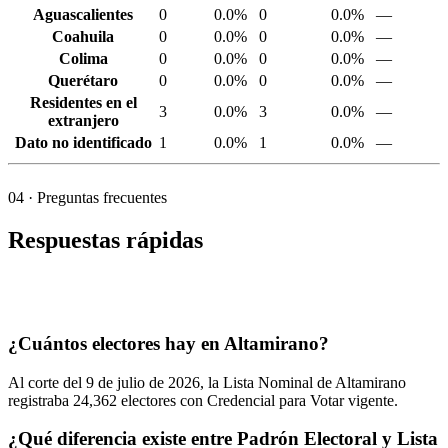
Aguascalientes
0
0.0%
0
0.0%
—
Coahuila
0
0.0%
0
0.0%
—
Colima
0
0.0%
0
0.0%
—
Querétaro
0
0.0%
0
0.0%
—
Residentes en el
3
0.0%
3
0.0%
—
extranjero
Dato no identificado
1
0.0%
1
0.0%
—
04
· Preguntas frecuentes
Respuestas rápidas
¿Cuántos electores hay en Altamirano?
Al corte del
9
de julio de
2026,
la Lista Nominal de Altamirano
registraba
24,362
electores con Credencial para Votar vigente.
¿Qué diferencia existe entre Padrón Electoral y Lista