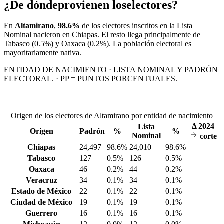
¿De dónde
provienen los
electores?
En
Altamirano
,
98.6%
de los electores inscritos en la Lista
Nominal nacieron en
Chiapas
. El resto llega principalmente de
Tabasco
(0.5%)
y Oaxaca
(0.2%)
. La población electoral es
mayoritariamente nativa.
ENTIDAD DE NACIMIENTO · LISTA NOMINAL Y PADRÓN
ELECTORAL. · PP = PUNTOS PORCENTUALES.
Origen de los electores de Altamirano por entidad de nacimiento
Δ
2024
Lista
Origen
Padrón
%
%
Nominal
corte
Chiapas
24,497
98.6%
24,010
98.6%
—
Tabasco
127
0.5%
126
0.5%
—
Oaxaca
46
0.2%
44
0.2%
—
Veracruz
34
0.1%
34
0.1%
—
Estado de México
22
0.1%
22
0.1%
—
Ciudad de México
19
0.1%
19
0.1%
—
Guerrero
16
0.1%
16
0.1%
—