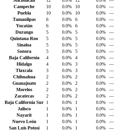
Michoacán
12
0.0%
12
0.0%
—
Campeche
10
0.0%
10
0.0%
—
Puebla
10
0.0%
10
0.0%
—
Tamaulipas
6
0.0%
6
0.0%
—
Yucatán
6
0.0%
6
0.0%
—
Durango
5
0.0%
5
0.0%
—
Quintana Roo
5
0.0%
5
0.0%
—
Sinaloa
5
0.0%
5
0.0%
—
Sonora
5
0.0%
5
0.0%
—
Baja California
4
0.0%
4
0.0%
—
Hidalgo
4
0.0%
3
0.0%
—
Tlaxcala
3
0.0%
3
0.0%
—
Chihuahua
2
0.0%
2
0.0%
—
Guanajuato
2
0.0%
2
0.0%
—
Morelos
2
0.0%
2
0.0%
—
Zacatecas
2
0.0%
2
0.0%
—
Baja California Sur
1
0.0%
1
0.0%
—
Jalisco
1
0.0%
1
0.0%
—
Nayarit
1
0.0%
1
0.0%
—
Nuevo León
1
0.0%
1
0.0%
—
San Luis Potosí
1
0.0%
1
0.0%
—