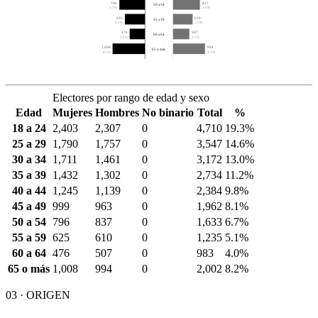
796
837
50 a 54
3.3%
3.4%
625
610
55 a 59
2.6%
2.5%
476
507
60 a 64
2.0%
2.1%
1,008
994
65 o más
4.1%
4.1%
Electores por rango de edad y sexo
Edad
Mujeres
Hombres
No binario
Total
%
18 a 24
2,403
2,307
0
4,710
19.3%
25 a 29
1,790
1,757
0
3,547
14.6%
30 a 34
1,711
1,461
0
3,172
13.0%
35 a 39
1,432
1,302
0
2,734
11.2%
40 a 44
1,245
1,139
0
2,384
9.8%
45 a 49
999
963
0
1,962
8.1%
50 a 54
796
837
0
1,633
6.7%
55 a 59
625
610
0
1,235
5.1%
60 a 64
476
507
0
983
4.0%
65 o más
1,008
994
0
2,002
8.2%
03 · ORIGEN