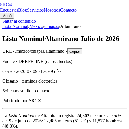
SRC®
Encuestas
Blog
Servicios
Nosotros
Contacto
Menú
Saltar al contenido
Lista Nominal
/
México
/
Chiapas
/
Altamirano
Lista Nominal
Altamirano
Julio de 2026
URL ·
/mexico/chiapas/altamirano
·
Copiar
Fuente ·
DERFE–INE (datos abiertos)
Corte ·
2026-07-09
·
hace 9 días
Glosario ·
términos electorales
Solicitar estudio ·
contacto
Publicado por
SRC®
La
Lista Nominal
de
Altamirano
registra
24,362
electores al
corte
del
9 de julio de 2026
:
12,485
mujeres (
51.2%
) y
11,877
hombres
(
48.8%
).