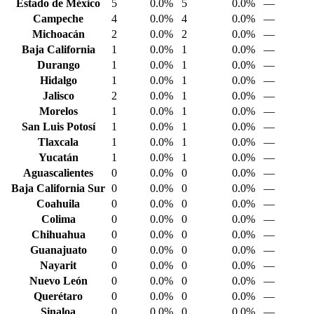
Estado de México
5
0.0%
5
0.0%
—
Campeche
4
0.0%
4
0.0%
—
Michoacán
2
0.0%
2
0.0%
—
Baja California
1
0.0%
1
0.0%
—
Durango
1
0.0%
1
0.0%
—
Hidalgo
1
0.0%
1
0.0%
—
Jalisco
2
0.0%
1
0.0%
—
Morelos
1
0.0%
1
0.0%
—
San Luis Potosí
1
0.0%
1
0.0%
—
Tlaxcala
1
0.0%
1
0.0%
—
Yucatán
1
0.0%
1
0.0%
—
Aguascalientes
0
0.0%
0
0.0%
—
Baja California Sur
0
0.0%
0
0.0%
—
Coahuila
0
0.0%
0
0.0%
—
Colima
0
0.0%
0
0.0%
—
Chihuahua
0
0.0%
0
0.0%
—
Guanajuato
0
0.0%
0
0.0%
—
Nayarit
0
0.0%
0
0.0%
—
Nuevo León
0
0.0%
0
0.0%
—
Querétaro
0
0.0%
0
0.0%
—
Sinaloa
0
0.0%
0
0.0%
—