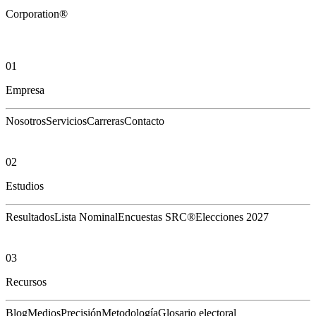
Corporation®
01
Empresa
Nosotros
Servicios
Carreras
Contacto
02
Estudios
Resultados
Lista Nominal
Encuestas SRC®
Elecciones 2027
03
Recursos
Blog
Medios
Precisión
Metodología
Glosario electoral