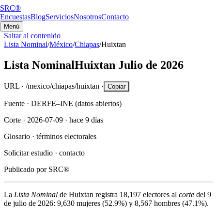
SRC®
Encuestas
Blog
Servicios
Nosotros
Contacto
Menú
Saltar al contenido
Lista Nominal
/
México
/
Chiapas
/
Huixtan
Lista Nominal
Huixtan
Julio de 2026
URL ·
/mexico/chiapas/huixtan
·
Copiar
Fuente ·
DERFE–INE (datos abiertos)
Corte ·
2026-07-09
·
hace 9 días
Glosario ·
términos electorales
Solicitar estudio ·
contacto
Publicado por
SRC®
La
Lista Nominal
de
Huixtan
registra
18,197
electores al
corte
del
9
de julio de 2026
:
9,630
mujeres (
52.9%
) y
8,567
hombres (
47.1%
).