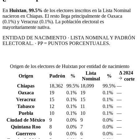
En
Huixtan
,
99.5%
de los electores inscritos en la Lista Nominal
nacieron en
Chiapas
. El resto llega principalmente de
Oaxaca
(0.1%)
y Veracruz
(0.1%)
. La población electoral es
mayoritariamente nativa.
ENTIDAD DE NACIMIENTO · LISTA NOMINAL Y PADRÓN
ELECTORAL. · PP = PUNTOS PORCENTUALES.
Origen de los electores de Huixtan por entidad de nacimiento
Δ
2024
Lista
Origen
Padrón
%
%
Nominal
corte
Chiapas
18,362
99.5%
18,099
99.5%
—
Oaxaca
19
0.1%
19
0.1%
—
Veracruz
15
0.1%
15
0.1%
—
Tabasco
12
0.1%
11
0.1%
—
Puebla
10
0.1%
10
0.1%
—
Ciudad de México
9
0.0%
9
0.0%
—
Quintana Roo
8
0.0%
7
0.0%
—
Guerrero
6
0.0%
6
0.0%
—