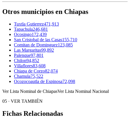
Otros municipios en Chiapas
Tuxtla Gutierrez
471,913
Tapachula
246,681
Ocosingo
172,439
San Cristobal de las Casas
155,710
Comitan de Dominguez
123,085
Las Margaritas
99,892
Palenque
97,801
Chilon
94,852
Villaflores
83,608
Chiapa de Corzo
82,074
Chamula
75,522
Ocozocoautla de Espinosa
72,098
Ver Lista Nominal de Chiapas
Ver Lista Nominal Nacional
05
·
VER TAMBIÉN
Fichas Relacionadas