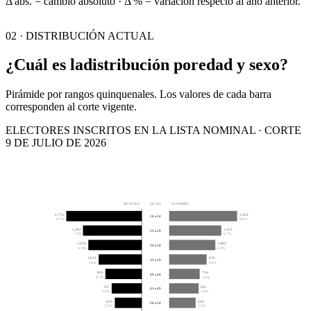
Δ abs. = cambio absoluto · Δ % = variación respecto al año anterior.
02 · DISTRIBUCIÓN ACTUAL
¿Cuál es la
distribución por
edad y sexo?
Pirámide por rangos quinquenales. Los valores de cada barra
corresponden al corte vigente.
ELECTORES INSCRITOS EN LA LISTA NOMINAL · CORTE
9 DE JULIO DE 2026
MUJERES
EDAD
HOMBRES
1,774
1,595
18 a 24
9.7%
8.8%
1,382
1,223
25 a 29
7.6%
6.7%
1,256
1,083
30 a 34
6.9%
6.0%
1,013
879
35 a 39
5.6%
4.8%
855
716
40 a 44
4.7%
3.9%
707
691
45 a 49
3.9%
3.8%
633
620
50 a 54
3.5%
3.4%