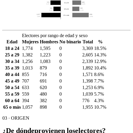
559
480
55 a 59
3.1%
2.6%
394
382
60 a 64
2.2%
2.1%
1,057
898
65 o más
5.8%
4.9%
Electores por rango de edad y sexo
Edad
Mujeres
Hombres
No binario
Total
%
18 a 24
1,774
1,595
0
3,369
18.5%
25 a 29
1,382
1,223
0
2,605
14.3%
30 a 34
1,256
1,083
0
2,339
12.9%
35 a 39
1,013
879
0
1,892
10.4%
40 a 44
855
716
0
1,571
8.6%
45 a 49
707
691
0
1,398
7.7%
50 a 54
633
620
0
1,253
6.9%
55 a 59
559
480
0
1,039
5.7%
60 a 64
394
382
0
776
4.3%
65 o más
1,057
898
0
1,955
10.7%
03 · ORIGEN
¿De dónde
provienen los
electores?