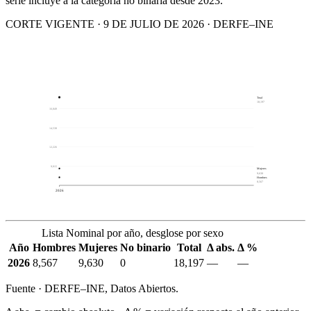
serie incluye a la categoría no binaria desde 2023.
CORTE VIGENTE · 9 DE JULIO DE 2026 · DERFE–INE
Total
18,197
16,849
14,538
12,226
9,915
Mujeres
9,630
Hombres
8,567
2026
Lista Nominal por año, desglose por sexo
Año
Hombres
Mujeres
No binario
Total
Δ abs.
Δ %
2026
8,567
9,630
0
18,197
—
—
Fuente · DERFE–INE, Datos Abiertos.