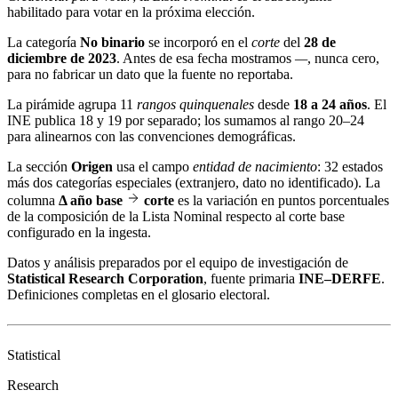
habilitado para votar en la próxima elección.
La categoría
No binario
se incorporó en el
corte
del
28 de
diciembre de 2023
. Antes de esa fecha mostramos
—
, nunca cero,
para no fabricar un dato que la fuente no reportaba.
La pirámide agrupa 11
rangos quinquenales
desde
18 a 24 años
. El
INE publica 18 y 19 por separado; los sumamos al rango 20–24
para alinearnos con las convenciones demográficas.
La sección
Origen
usa el campo
entidad de nacimiento
: 32 estados
más dos categorías especiales (extranjero, dato no identificado). La
columna
Δ año base
corte
es la variación en puntos porcentuales
de la composición de la Lista Nominal respecto al corte base
configurado en la ingesta.
Datos y análisis preparados por el equipo de investigación de
Statistical Research Corporation
, fuente primaria
INE–DERFE
.
Definiciones completas en el
glosario electoral
.
Statistical
Research