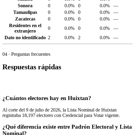
Sonora
0
0.0%
0
0.0%
—
Tamaulipas
0
0.0%
0
0.0%
—
Zacatecas
0
0.0%
0
0.0%
—
Residentes en el
0
0.0%
0
0.0%
—
extranjero
Dato no identificado
2
0.0%
2
0.0%
—
04
· Preguntas frecuentes
Respuestas rápidas
¿Cuántos electores hay en Huixtan?
Al corte del
9
de julio de
2026,
la Lista Nominal de Huixtan
registraba
18,197
electores con Credencial para Votar vigente.
¿Qué diferencia existe entre Padrón Electoral y Lista
Nominal?