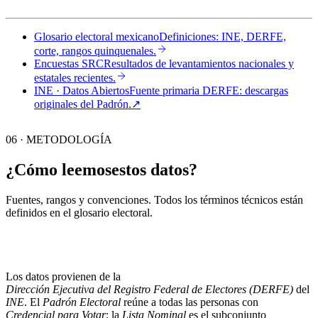
Glosario electoral mexicano
Definiciones: INE, DERFE,
corte, rangos quinquenales.
Encuestas SRC
Resultados de levantamientos nacionales y
estatales recientes.
INE · Datos Abiertos
Fuente primaria DERFE: descargas
originales del Padrón.
↗︎
06 · METODOLOGÍA
¿Cómo leemos
estos datos?
Fuentes, rangos y convenciones. Todos los términos técnicos están
definidos en el
glosario electoral
.
Los datos provienen de la
Dirección Ejecutiva del Registro Federal de Electores (DERFE)
del
INE
. El
Padrón Electoral
reúne a todas las personas con
Credencial para Votar
; la
Lista Nominal
es el subconjunto