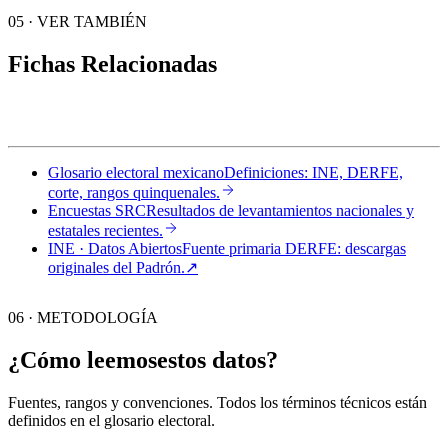
05
·
VER TAMBIÉN
Fichas Relacionadas
Glosario electoral mexicano
Definiciones: INE, DERFE,
corte, rangos quinquenales.
Encuestas SRC
Resultados de levantamientos nacionales y
estatales recientes.
INE · Datos Abiertos
Fuente primaria DERFE: descargas
originales del Padrón.
↗︎
06 · METODOLOGÍA
¿Cómo leemos
estos datos?
Fuentes, rangos y convenciones. Todos los términos técnicos están
definidos en el
glosario electoral
.