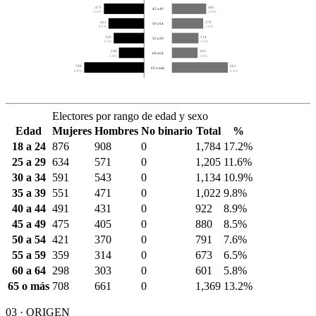
475
405
45 a 49
4.6%
3.9%
421
370
50 a 54
4.1%
3.6%
359
314
55 a 59
3.5%
3.0%
298
303
60 a 64
2.9%
2.9%
708
661
65 o más
6.8%
6.4%
Electores por rango de edad y sexo
Edad
Mujeres
Hombres
No binario
Total
%
18 a 24
876
908
0
1,784
17.2%
25 a 29
634
571
0
1,205
11.6%
30 a 34
591
543
0
1,134
10.9%
35 a 39
551
471
0
1,022
9.8%
40 a 44
491
431
0
922
8.9%
45 a 49
475
405
0
880
8.5%
50 a 54
421
370
0
791
7.6%
55 a 59
359
314
0
673
6.5%
60 a 64
298
303
0
601
5.8%
65 o más
708
661
0
1,369
13.2%
03 · ORIGEN