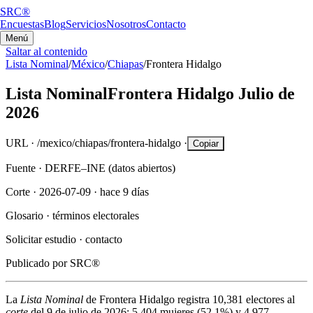
SRC®
Encuestas
Blog
Servicios
Nosotros
Contacto
Menú
Saltar al contenido
Lista Nominal
/
México
/
Chiapas
/
Frontera Hidalgo
Lista Nominal
Frontera Hidalgo
Julio de
2026
URL ·
/mexico/chiapas/frontera-hidalgo
·
Copiar
Fuente ·
DERFE–INE (datos abiertos)
Corte ·
2026-07-09
·
hace 9 días
Glosario ·
términos electorales
Solicitar estudio ·
contacto
Publicado por
SRC®
La
Lista Nominal
de
Frontera Hidalgo
registra
10,381
electores al
corte
del
9 de julio de 2026
:
5,404
mujeres (
52.1%
) y
4,977