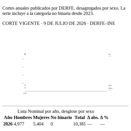
Cortes anuales publicados por DERFE, desagregados por sexo. La
serie incluye a la categoría no binaria desde 2023.
CORTE VIGENTE · 9 DE JULIO DE 2026 · DERFE–INE
Total
10,381
9,624
8,327
7,031
5,734
Mujeres
5,404
Hombres
4,977
2026
Lista Nominal por año, desglose por sexo
Año
Hombres
Mujeres
No binario
Total
Δ abs.
Δ %
2026
4,977
5,404
0
10,381
—
—