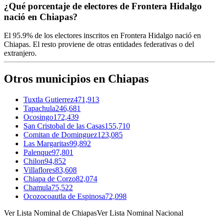
¿Qué porcentaje de electores de Frontera Hidalgo
nació en Chiapas?
El
95.9%
de los electores inscritos en Frontera Hidalgo nació en
Chiapas
. El resto proviene de otras entidades federativas o del
extranjero.
Otros municipios en Chiapas
Tuxtla Gutierrez
471,913
Tapachula
246,681
Ocosingo
172,439
San Cristobal de las Casas
155,710
Comitan de Dominguez
123,085
Las Margaritas
99,892
Palenque
97,801
Chilon
94,852
Villaflores
83,608
Chiapa de Corzo
82,074
Chamula
75,522
Ocozocoautla de Espinosa
72,098
Ver Lista Nominal de Chiapas
Ver Lista Nominal Nacional