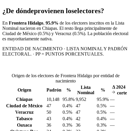
¿De dónde
provienen los
electores?
En
Frontera Hidalgo
,
95.9%
de los electores inscritos en la Lista
Nominal nacieron en
Chiapas
. El resto llega principalmente de
Ciudad de México
(0.5%)
y Veracruz
(0.5%)
. La población electoral
es mayoritariamente nativa.
ENTIDAD DE NACIMIENTO · LISTA NOMINAL Y PADRÓN
ELECTORAL. · PP = PUNTOS PORCENTUALES.
Origen de los electores de Frontera Hidalgo por entidad de
nacimiento
Δ
2024
Lista
Origen
Padrón
%
%
Nominal
corte
Chiapas
10,148
95.8%
9,952
95.9%
—
Ciudad de México
47
0.4%
47
0.5%
—
Veracruz
50
0.5%
47
0.5%
—
Tabasco
43
0.4%
42
0.4%
—
Oaxaca
36
0.3%
36
0.3%
—