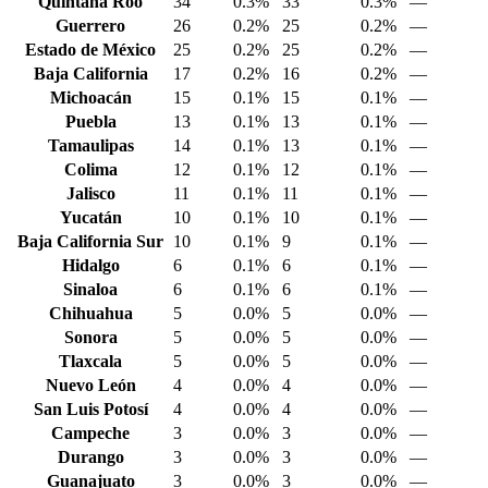
Quintana Roo
34
0.3%
33
0.3%
—
Guerrero
26
0.2%
25
0.2%
—
Estado de México
25
0.2%
25
0.2%
—
Baja California
17
0.2%
16
0.2%
—
Michoacán
15
0.1%
15
0.1%
—
Puebla
13
0.1%
13
0.1%
—
Tamaulipas
14
0.1%
13
0.1%
—
Colima
12
0.1%
12
0.1%
—
Jalisco
11
0.1%
11
0.1%
—
Yucatán
10
0.1%
10
0.1%
—
Baja California Sur
10
0.1%
9
0.1%
—
Hidalgo
6
0.1%
6
0.1%
—
Sinaloa
6
0.1%
6
0.1%
—
Chihuahua
5
0.0%
5
0.0%
—
Sonora
5
0.0%
5
0.0%
—
Tlaxcala
5
0.0%
5
0.0%
—
Nuevo León
4
0.0%
4
0.0%
—
San Luis Potosí
4
0.0%
4
0.0%
—
Campeche
3
0.0%
3
0.0%
—
Durango
3
0.0%
3
0.0%
—
Guanajuato
3
0.0%
3
0.0%
—