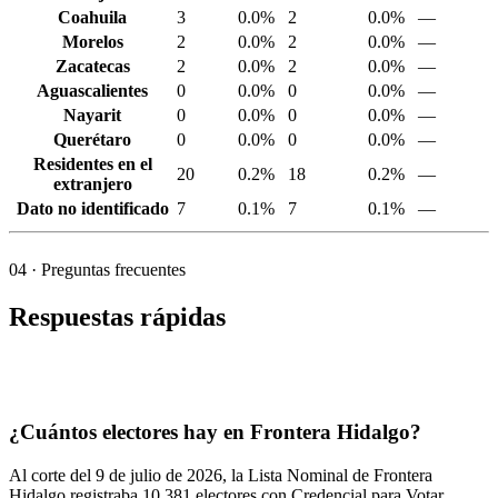
Coahuila
3
0.0%
2
0.0%
—
Morelos
2
0.0%
2
0.0%
—
Zacatecas
2
0.0%
2
0.0%
—
Aguascalientes
0
0.0%
0
0.0%
—
Nayarit
0
0.0%
0
0.0%
—
Querétaro
0
0.0%
0
0.0%
—
Residentes en el
20
0.2%
18
0.2%
—
extranjero
Dato no identificado
7
0.1%
7
0.1%
—
04
· Preguntas frecuentes
Respuestas rápidas
¿Cuántos electores hay en Frontera Hidalgo?
Al corte del
9
de julio de
2026,
la Lista Nominal de Frontera
Hidalgo registraba
10,381
electores con Credencial para Votar