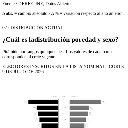
Fuente · DERFE–INE, Datos Abiertos.
Δ abs. = cambio absoluto · Δ % = variación respecto al año anterior.
02 · DISTRIBUCIÓN ACTUAL
¿Cuál es la
distribución por
edad y sexo?
Pirámide por rangos quinquenales. Los valores de cada barra
corresponden al corte vigente.
ELECTORES INSCRITOS EN LA LISTA NOMINAL · CORTE
9 DE JULIO DE 2026
MUJERES
EDAD
HOMBRES
876
908
18 a 24
8.4%
8.7%
634
571
25 a 29
6.1%
5.5%
591
543
30 a 34
5.7%
5.2%
551
471
35 a 39
5.3%
4.5%
491
431
40 a 44
4.7%
4.2%