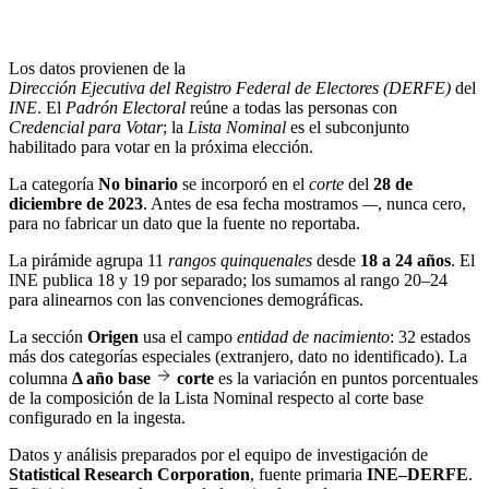
Los datos provienen de la
Dirección Ejecutiva del Registro Federal de Electores (DERFE)
del
INE
. El
Padrón Electoral
reúne a todas las personas con
Credencial para Votar
; la
Lista Nominal
es el subconjunto
habilitado para votar en la próxima elección.
La categoría
No binario
se incorporó en el
corte
del
28 de
diciembre de 2023
. Antes de esa fecha mostramos
—
, nunca cero,
para no fabricar un dato que la fuente no reportaba.
La pirámide agrupa 11
rangos quinquenales
desde
18 a 24 años
. El
INE publica 18 y 19 por separado; los sumamos al rango 20–24
para alinearnos con las convenciones demográficas.
La sección
Origen
usa el campo
entidad de nacimiento
: 32 estados
más dos categorías especiales (extranjero, dato no identificado). La
columna
Δ año base
corte
es la variación en puntos porcentuales
de la composición de la Lista Nominal respecto al corte base
configurado en la ingesta.
Datos y análisis preparados por el equipo de investigación de
Statistical Research Corporation
, fuente primaria
INE–DERFE
.