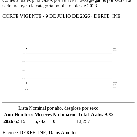
Cortes anuales publicados por DERFE, desagregados por sexo. La
serie incluye a la categoría no binaria desde 2023.
CORTE VIGENTE · 9 DE JULIO DE 2026 · DERFE–INE
Total
13,257
12,313
10,695
9,077
7,459
Mujeres
6,742
Hombres
6,515
2026
Lista Nominal por año, desglose por sexo
Año
Hombres
Mujeres
No binario
Total
Δ abs.
Δ %
2026
6,515
6,742
0
13,257
—
—
Fuente · DERFE–INE, Datos Abiertos.