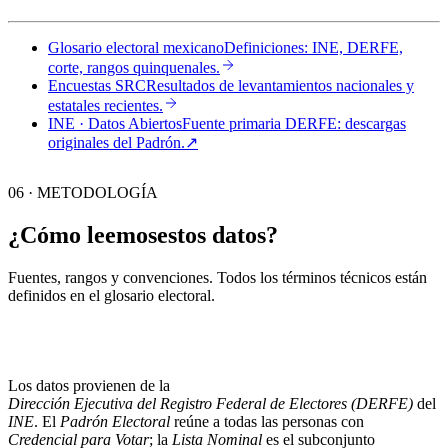
Glosario electoral mexicano
Definiciones: INE, DERFE,
corte, rangos quinquenales.
Encuestas SRC
Resultados de levantamientos nacionales y
estatales recientes.
INE · Datos Abiertos
Fuente primaria DERFE: descargas
originales del Padrón.
↗︎
06 · METODOLOGÍA
¿Cómo leemos
estos datos?
Fuentes, rangos y convenciones. Todos los términos técnicos están
definidos en el
glosario electoral
.
Los datos provienen de la
Dirección Ejecutiva del Registro Federal de Electores (DERFE)
del
INE
. El
Padrón Electoral
reúne a todas las personas con
Credencial para Votar
; la
Lista Nominal
es el subconjunto