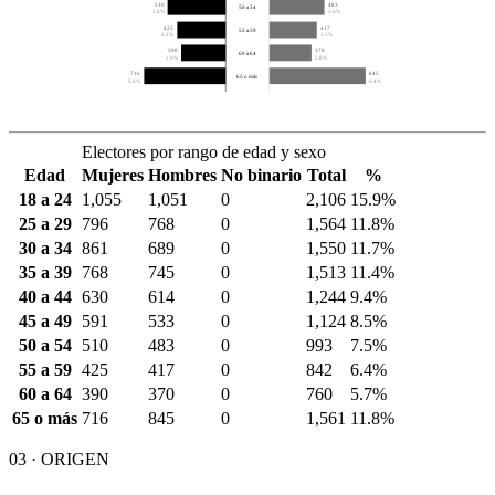
510
483
50 a 54
3.8%
3.6%
425
417
55 a 59
3.2%
3.1%
390
370
60 a 64
2.9%
2.8%
716
845
65 o más
5.4%
6.4%
Electores por rango de edad y sexo
Edad
Mujeres
Hombres
No binario
Total
%
18 a 24
1,055
1,051
0
2,106
15.9%
25 a 29
796
768
0
1,564
11.8%
30 a 34
861
689
0
1,550
11.7%
35 a 39
768
745
0
1,513
11.4%
40 a 44
630
614
0
1,244
9.4%
45 a 49
591
533
0
1,124
8.5%
50 a 54
510
483
0
993
7.5%
55 a 59
425
417
0
842
6.4%
60 a 64
390
370
0
760
5.7%
65 o más
716
845
0
1,561
11.8%
03 · ORIGEN