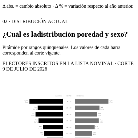
Δ abs. = cambio absoluto · Δ % = variación respecto al año anterior.
02 · DISTRIBUCIÓN ACTUAL
¿Cuál es la
distribución por
edad y sexo?
Pirámide por rangos quinquenales. Los valores de cada barra
corresponden al corte vigente.
ELECTORES INSCRITOS EN LA LISTA NOMINAL · CORTE
9 DE JULIO DE 2026
MUJERES
EDAD
HOMBRES
1,055
1,051
18 a 24
8.0%
7.9%
796
768
25 a 29
6.0%
5.8%
861
689
30 a 34
6.5%
5.2%
768
745
35 a 39
5.8%
5.6%
630
614
40 a 44
4.8%
4.6%
591
533
45 a 49
4.5%
4.0%