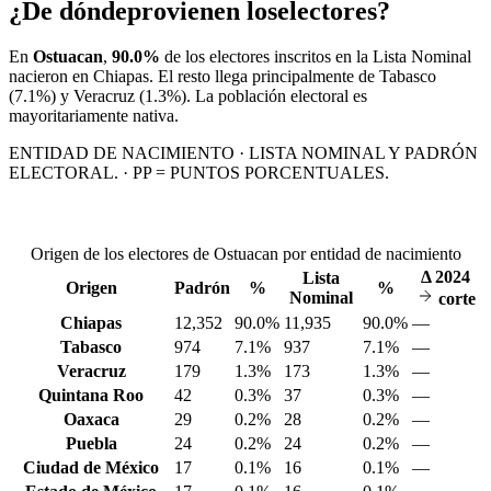
¿De dónde
provienen los
electores?
En
Ostuacan
,
90.0%
de los electores inscritos en la Lista Nominal
nacieron en
Chiapas
. El resto llega principalmente de
Tabasco
(7.1%)
y Veracruz
(1.3%)
. La población electoral es
mayoritariamente nativa.
ENTIDAD DE NACIMIENTO · LISTA NOMINAL Y PADRÓN
ELECTORAL. · PP = PUNTOS PORCENTUALES.
Origen de los electores de Ostuacan por entidad de nacimiento
Δ
2024
Lista
Origen
Padrón
%
%
Nominal
corte
Chiapas
12,352
90.0%
11,935
90.0%
—
Tabasco
974
7.1%
937
7.1%
—
Veracruz
179
1.3%
173
1.3%
—
Quintana Roo
42
0.3%
37
0.3%
—
Oaxaca
29
0.2%
28
0.2%
—
Puebla
24
0.2%
24
0.2%
—
Ciudad de México
17
0.1%
16
0.1%
—