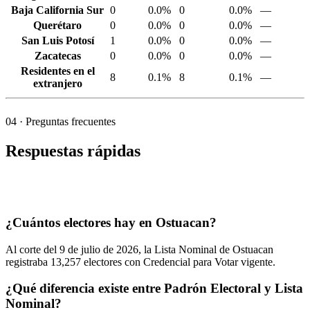
Baja California Sur
0
0.0%
0
0.0%
—
Querétaro
0
0.0%
0
0.0%
—
San Luis Potosí
1
0.0%
0
0.0%
—
Zacatecas
0
0.0%
0
0.0%
—
Residentes en el
8
0.1%
8
0.1%
—
extranjero
04
· Preguntas frecuentes
Respuestas rápidas
¿Cuántos electores hay en Ostuacan?
Al corte del
9
de julio de
2026,
la Lista Nominal de Ostuacan
registraba
13,257
electores con Credencial para Votar vigente.
¿Qué diferencia existe entre Padrón Electoral y Lista
Nominal?