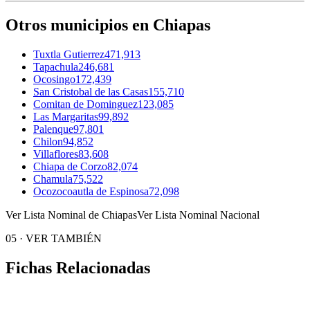
Otros municipios en Chiapas
Tuxtla Gutierrez
471,913
Tapachula
246,681
Ocosingo
172,439
San Cristobal de las Casas
155,710
Comitan de Dominguez
123,085
Las Margaritas
99,892
Palenque
97,801
Chilon
94,852
Villaflores
83,608
Chiapa de Corzo
82,074
Chamula
75,522
Ocozocoautla de Espinosa
72,098
Ver Lista Nominal de Chiapas
Ver Lista Nominal Nacional
05
·
VER TAMBIÉN
Fichas Relacionadas