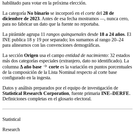
habilitado para votar en la próxima elección.
La categoría
No binario
se incorporó en el
corte
del
28 de
diciembre de 2023
. Antes de esa fecha mostramos
—
, nunca cero,
para no fabricar un dato que la fuente no reportaba.
La pirámide agrupa 11
rangos quinquenales
desde
18 a 24 años
. El
INE publica 18 y 19 por separado; los sumamos al rango 20–24
para alinearnos con las convenciones demográficas.
La sección
Origen
usa el campo
entidad de nacimiento
: 32 estados
más dos categorías especiales (extranjero, dato no identificado). La
columna
Δ año base
corte
es la variación en puntos porcentuales
de la composición de la Lista Nominal respecto al corte base
configurado en la ingesta.
Datos y análisis preparados por el equipo de investigación de
Statistical Research Corporation
, fuente primaria
INE–DERFE
.
Definiciones completas en el
glosario electoral
.
Statistical
Research