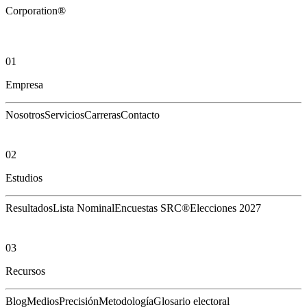
Corporation®
01
Empresa
Nosotros
Servicios
Carreras
Contacto
02
Estudios
Resultados
Lista Nominal
Encuestas SRC®
Elecciones 2027
03
Recursos
Blog
Medios
Precisión
Metodología
Glosario electoral