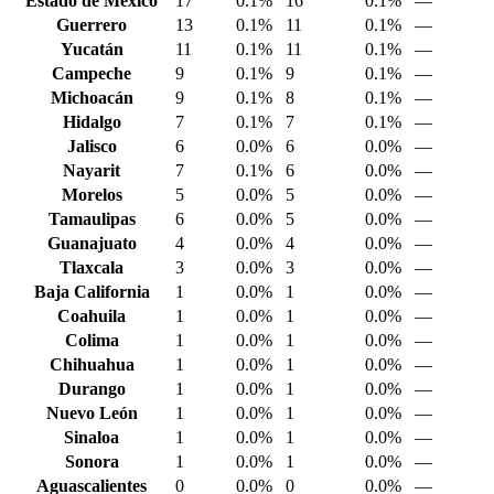
Estado de México
17
0.1%
16
0.1%
—
Guerrero
13
0.1%
11
0.1%
—
Yucatán
11
0.1%
11
0.1%
—
Campeche
9
0.1%
9
0.1%
—
Michoacán
9
0.1%
8
0.1%
—
Hidalgo
7
0.1%
7
0.1%
—
Jalisco
6
0.0%
6
0.0%
—
Nayarit
7
0.1%
6
0.0%
—
Morelos
5
0.0%
5
0.0%
—
Tamaulipas
6
0.0%
5
0.0%
—
Guanajuato
4
0.0%
4
0.0%
—
Tlaxcala
3
0.0%
3
0.0%
—
Baja California
1
0.0%
1
0.0%
—
Coahuila
1
0.0%
1
0.0%
—
Colima
1
0.0%
1
0.0%
—
Chihuahua
1
0.0%
1
0.0%
—
Durango
1
0.0%
1
0.0%
—
Nuevo León
1
0.0%
1
0.0%
—
Sinaloa
1
0.0%
1
0.0%
—
Sonora
1
0.0%
1
0.0%
—
Aguascalientes
0
0.0%
0
0.0%
—