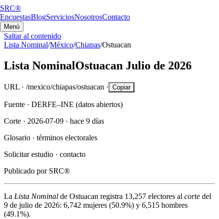
SRC®
Encuestas
Blog
Servicios
Nosotros
Contacto
Menú
Saltar al contenido
Lista Nominal
/
México
/
Chiapas
/
Ostuacan
Lista Nominal
Ostuacan
Julio de 2026
URL ·
/mexico/chiapas/ostuacan
·
Copiar
Fuente ·
DERFE–INE (datos abiertos)
Corte ·
2026-07-09
·
hace 9 días
Glosario ·
términos electorales
Solicitar estudio ·
contacto
Publicado por
SRC®
La
Lista Nominal
de
Ostuacan
registra
13,257
electores al
corte
del
9 de julio de 2026
:
6,742
mujeres (
50.9%
) y
6,515
hombres
(
49.1%
).