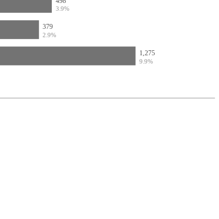
498
3.9%
379
2.9%
1,275
9.9%