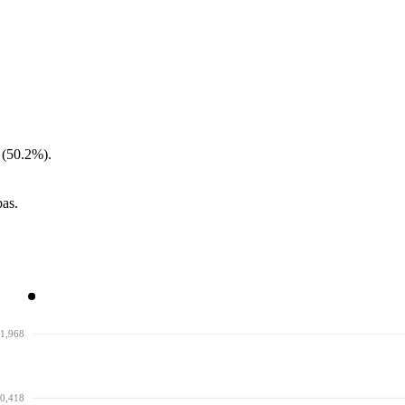
 (50.2%).
pas.
1,968
0,418