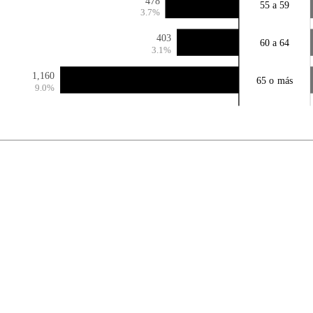
478
55 a 59
3.7%
403
60 a 64
3.1%
1,160
65 o más
9.0%