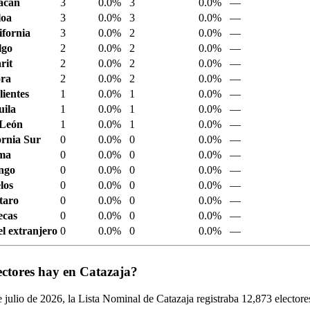
acán
3
0.0%
3
0.0%
—
loa
3
0.0%
3
0.0%
—
ifornia
3
0.0%
2
0.0%
—
lgo
2
0.0%
2
0.0%
—
rit
2
0.0%
2
0.0%
—
ora
2
0.0%
2
0.0%
—
ientes
1
0.0%
1
0.0%
—
ila
1
0.0%
1
0.0%
—
 León
1
0.0%
1
0.0%
—
ornia Sur
0
0.0%
0
0.0%
—
ima
0
0.0%
0
0.0%
—
ngo
0
0.0%
0
0.0%
—
los
0
0.0%
0
0.0%
—
taro
0
0.0%
0
0.0%
—
ecas
0
0.0%
0
0.0%
—
el extranjero
0
0.0%
0
0.0%
—
ectores hay en Catazaja?
 julio de
2026,
la Lista Nominal de Catazaja registraba
12,873
electore