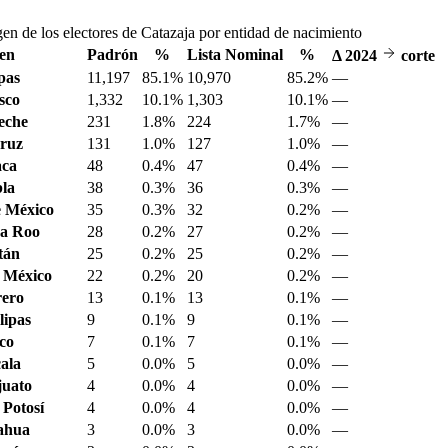
en de los electores de Catazaja por entidad de nacimiento
en
Padrón
%
Lista Nominal
%
Δ
2024
corte
pas
11,197
85.1%
10,970
85.2%
—
sco
1,332
10.1%
1,303
10.1%
—
eche
231
1.8%
224
1.7%
—
ruz
131
1.0%
127
1.0%
—
aca
48
0.4%
47
0.4%
—
la
38
0.3%
36
0.3%
—
 México
35
0.3%
32
0.2%
—
a Roo
28
0.2%
27
0.2%
—
tán
25
0.2%
25
0.2%
—
 México
22
0.2%
20
0.2%
—
ero
13
0.1%
13
0.1%
—
ipas
9
0.1%
9
0.1%
—
sco
7
0.1%
7
0.1%
—
ala
5
0.0%
5
0.0%
—
juato
4
0.0%
4
0.0%
—
 Potosí
4
0.0%
4
0.0%
—
ahua
3
0.0%
3
0.0%
—