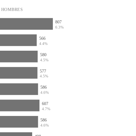
HOMBRES
807
6.3%
566
4.4%
580
4.5%
577
4.5%
586
4.6%
607
4.7%
586
4.6%