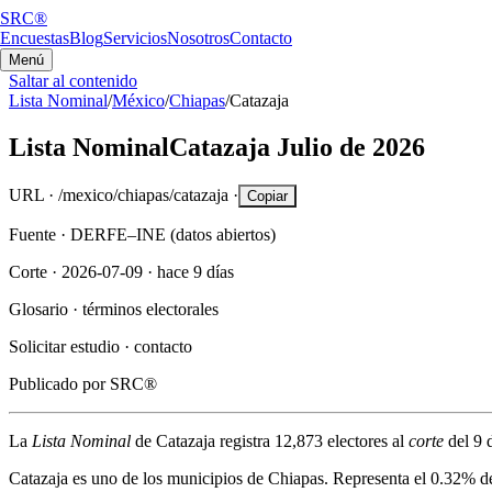
SRC®
Encuestas
Blog
Servicios
Nosotros
Contacto
Menú
Saltar al contenido
Lista Nominal
/
México
/
Chiapas
/
Catazaja
Lista Nominal
Catazaja
Julio de 2026
URL ·
/mexico/chiapas/catazaja
·
Copiar
Fuente ·
DERFE–INE (datos abiertos)
Corte ·
2026-07-09
·
hace 9 días
Glosario ·
términos electorales
Solicitar estudio ·
contacto
Publicado por
SRC®
La
Lista Nominal
de
Catazaja
registra
12,873
electores al
corte
del
9 
Catazaja
es uno de los municipios de
Chiapas
. Representa el
0.32%
de