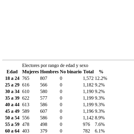
Electores por rango de edad y sexo
Edad
Mujeres
Hombres
No binario
Total
%
18 a 24
765
807
0
1,572
12.2%
25 a 29
616
566
0
1,182
9.2%
30 a 34
610
580
0
1,190
9.2%
35 a 39
622
577
0
1,199
9.3%
40 a 44
613
586
0
1,199
9.3%
45 a 49
589
607
0
1,196
9.3%
50 a 54
556
586
0
1,142
8.9%
55 a 59
478
498
0
976
7.6%
60 a 64
403
379
0
782
6.1%