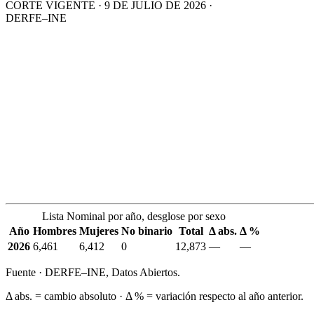
CORTE VIGENTE · 9 DE JULIO DE 2026 ·
DERFE–INE
Lista Nominal por año, desglose por sexo
Año
Hombres
Mujeres
No binario
Total
Δ abs.
Δ %
2026
6,461
6,412
0
12,873
—
—
Fuente · DERFE–INE, Datos Abiertos.
Δ abs. = cambio absoluto · Δ % = variación respecto al año anterior.