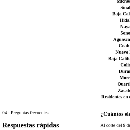
Micho
Sina
Baja Cal
Hida
Naya
Son
Aguascal
Coahu
Nuevo
Baja Calif
Col
Dura
More
Queré
Zacat
Residentes en 
04
· Preguntas frecuentes
¿Cuántos el
Respuestas rápidas
Al corte del
9
de