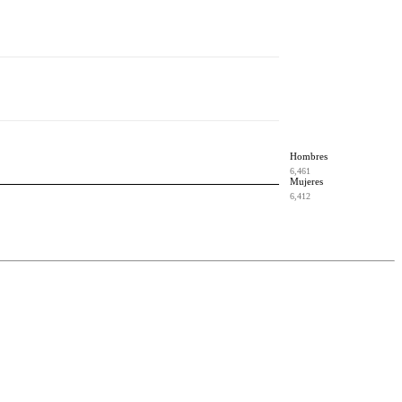
Hombres
6,461
Mujeres
6,412