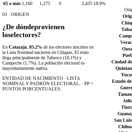
65 o más
1,160
1,275
0
2,435
18.9%
Orig
03 · ORIGEN
Orig
Chia
¿De dónde
provienen
Taba
los
electores?
Camp
Verac
En
Catazaja
,
85.2%
de los electores inscritos en
Oax
la Lista Nominal nacieron en
Chiapas
. El resto
Pueb
llega principalmente de
Tabasco
(10.1%)
y
Ciudad de
Campeche
(1.7%)
. La población electoral es
Quintan
mayoritariamente nativa.
Yuca
ENTIDAD DE NACIMIENTO · LISTA
Estado de
NOMINAL Y PADRÓN ELECTORAL. · PP =
Guerr
PUNTOS PORCENTUALES.
Tamaul
Jali
Tlaxc
Guana
San Luis
Chihu