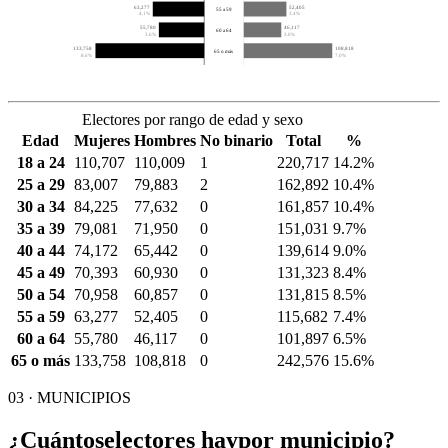
63,277
52,405
55 a 59
4.1%
3.4%
55,780
46,117
60 a 64
3.6%
3.0%
133,758
108,818
65 o más
8.6%
7.0%
Electores por rango de edad y sexo
Edad
Mujeres
Hombres
No binario
Total
%
18 a 24
110,707
110,009
1
220,717
14.2%
25 a 29
83,007
79,883
2
162,892
10.4%
30 a 34
84,225
77,632
0
161,857
10.4%
35 a 39
79,081
71,950
0
151,031
9.7%
40 a 44
74,172
65,442
0
139,614
9.0%
45 a 49
70,393
60,930
0
131,323
8.4%
50 a 54
70,958
60,857
0
131,815
8.5%
55 a 59
63,277
52,405
0
115,682
7.4%
60 a 64
55,780
46,117
0
101,897
6.5%
65 o más
133,758
108,818
0
242,576
15.6%
03 · MUNICIPIOS
¿Cuántos
electores hay
por municipio?