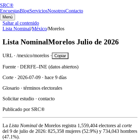
SRC®
Encuestas
Blog
Servicios
Nosotros
Contacto
Menú
Saltar al contenido
Lista Nominal
/
México
/
Morelos
Lista Nominal
Morelos
Julio de 2026
URL ·
/mexico/morelos
·
Copiar
Fuente ·
DERFE–INE (datos abiertos)
Corte ·
2026-07-09
·
hace 9 días
Glosario ·
términos electorales
Solicitar estudio ·
contacto
Publicado por
SRC®
La
Lista Nominal
de
Morelos
registra
1,559,404
electores al
corte
del
9 de julio de 2026
:
825,358
mujeres (
52.9%
) y
734,043
hombres
(
47.1%
).