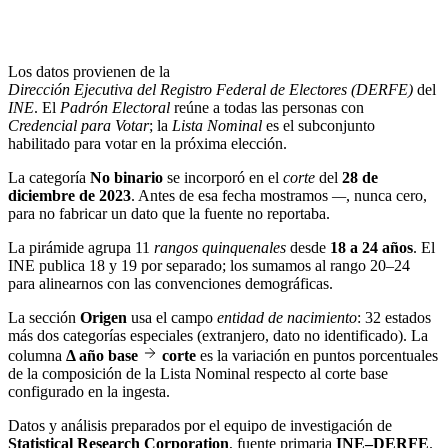
Los datos provienen de la
Dirección Ejecutiva del Registro Federal de Electores (DERFE)
del
INE
. El
Padrón Electoral
reúne a todas las personas con
Credencial para Votar
; la
Lista Nominal
es el subconjunto
habilitado para votar en la próxima elección.
La categoría
No binario
se incorporó en el
corte
del
28 de
diciembre de 2023
. Antes de esa fecha mostramos
—
, nunca cero,
para no fabricar un dato que la fuente no reportaba.
La pirámide agrupa 11
rangos quinquenales
desde
18 a 24 años
. El
INE publica 18 y 19 por separado; los sumamos al rango 20–24
para alinearnos con las convenciones demográficas.
La sección
Origen
usa el campo
entidad de nacimiento
: 32 estados
más dos categorías especiales (extranjero, dato no identificado). La
columna
Δ año base
corte
es la variación en puntos porcentuales
de la composición de la Lista Nominal respecto al corte base
configurado en la ingesta.
Datos y análisis preparados por el equipo de investigación de
Statistical Research Corporation
, fuente primaria
INE–DERFE
.