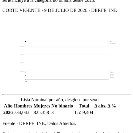
serie incluye a la categoría no binaria desde 2023.
CORTE VIGENTE · 9 DE JULIO DE 2026 · DERFE–INE
Total
1,559,404
1,443,853
1,245,767
1,047,680
849,594
Mujeres
825,358
Hombres
734,043
2026
Lista Nominal por año, desglose por sexo
Año
Hombres
Mujeres
No binario
Total
Δ abs.
Δ %
2026
734,043
825,358
3
1,559,404
—
—
Fuente · DERFE–INE, Datos Abiertos.