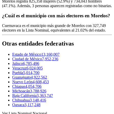
Morelos registra
825,358
mujeres (
52.9%
) y
734,043
hombres
(
47.1%
). Además,
3
personas aparecen registradas como no binarias.
¿Cuál es el municipio con más electores en Morelos?
Cuernavaca
es el municipio más grande de Morelos con
327,749
electores en la Lista Nominal, equivalentes al
21.02%
del estado.
Otras entidades federativas
Estado de México
13,160,007
Ciudad de México
7,952,236
Jalisco
6,785,496
Veracruz
6,024,005
Puebla
5,014,700
Guanajuato
4,922,562
Nuevo León
4,608,453
Chiapas
4,054,706
Michoacán
3,788,926
Baja California
3,363,747
Chihuahua
3,148,416
Oaxaca
3,117,248
Ver Lista Nominal Nacional