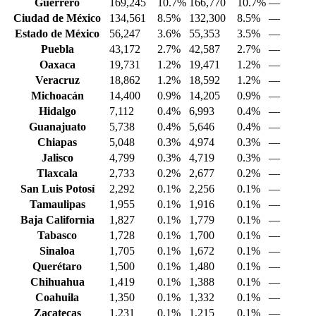
Guerrero
169,245
10.7%
166,770
10.7%
—
Ciudad de México
134,561
8.5%
132,300
8.5%
—
Estado de México
56,247
3.6%
55,353
3.5%
—
Puebla
43,172
2.7%
42,587
2.7%
—
Oaxaca
19,731
1.2%
19,471
1.2%
—
Veracruz
18,862
1.2%
18,592
1.2%
—
Michoacán
14,400
0.9%
14,205
0.9%
—
Hidalgo
7,112
0.4%
6,993
0.4%
—
Guanajuato
5,738
0.4%
5,646
0.4%
—
Chiapas
5,048
0.3%
4,974
0.3%
—
Jalisco
4,799
0.3%
4,719
0.3%
—
Tlaxcala
2,733
0.2%
2,677
0.2%
—
San Luis Potosí
2,292
0.1%
2,256
0.1%
—
Tamaulipas
1,955
0.1%
1,916
0.1%
—
Baja California
1,827
0.1%
1,779
0.1%
—
Tabasco
1,728
0.1%
1,700
0.1%
—
Sinaloa
1,705
0.1%
1,672
0.1%
—
Querétaro
1,500
0.1%
1,480
0.1%
—
Chihuahua
1,419
0.1%
1,388
0.1%
—
Coahuila
1,350
0.1%
1,332
0.1%
—
Zacatecas
1,231
0.1%
1,215
0.1%
—