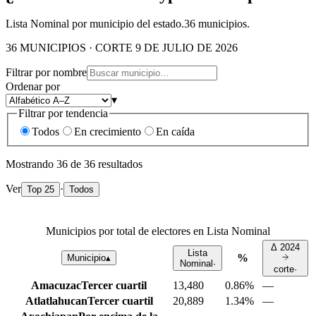
Lista Nominal por municipio del estado.
36
municipios.
36 MUNICIPIOS · CORTE 9 DE JULIO DE 2026
Filtrar por nombre
Ordenar por
▾
Filtrar por tendencia
Todos
En crecimiento
En caída
Mostrando
36
de
36
resultados
Ver
·
Top 25
Todos
Municipios por total de electores en Lista Nominal
Δ
2024
Lista
%
Municipio
▴
Nominal
·
corte
·
Amacuzac
Tercer cuartil
13,480
0.86%
—
Atlatlahucan
Tercer cuartil
20,889
1.34%
—