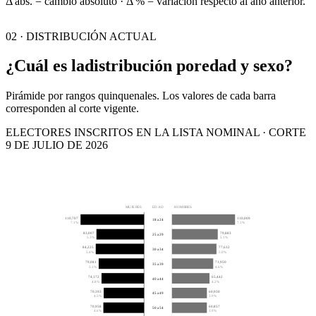
Δ abs. = cambio absoluto · Δ % = variación respecto al año anterior.
02 · DISTRIBUCIÓN ACTUAL
¿Cuál es la
distribución por
edad y sexo?
Pirámide por rangos quinquenales. Los valores de cada barra
corresponden al corte vigente.
ELECTORES INSCRITOS EN LA LISTA NOMINAL · CORTE
9 DE JULIO DE 2026
MUJERES
EDAD
HOMBRES
110,707
110,009
18 a 24
7.1%
7.1%
83,007
79,883
25 a 29
5.3%
5.1%
84,225
77,632
30 a 34
5.4%
5.0%
79,081
71,950
35 a 39
5.1%
4.6%
74,172
65,442
40 a 44
4.8%
4.2%
70,393
60,930
45 a 49
4.5%
3.9%
70,958
60,857
50 a 54
4.6%
3.9%