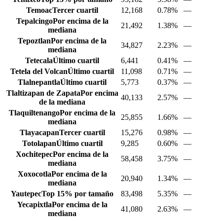
Temoac
Tercer cuartil
12,168
0.78%
—
Tepalcingo
Por encima de la
21,492
1.38%
—
mediana
Tepoztlan
Por encima de la
34,827
2.23%
—
mediana
Tetecala
Último cuartil
6,441
0.41%
—
Tetela del Volcan
Último cuartil
11,098
0.71%
—
Tlalnepantla
Último cuartil
5,773
0.37%
—
Tlaltizapan de Zapata
Por encima
40,133
2.57%
—
de la mediana
Tlaquiltenango
Por encima de la
25,855
1.66%
—
mediana
Tlayacapan
Tercer cuartil
15,276
0.98%
—
Totolapan
Último cuartil
9,285
0.60%
—
Xochitepec
Por encima de la
58,458
3.75%
—
mediana
Xoxocotla
Por encima de la
20,940
1.34%
—
mediana
Yautepec
Top 15% por tamaño
83,498
5.35%
—
Yecapixtla
Por encima de la
41,080
2.63%
—
mediana