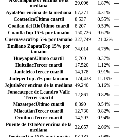
Axochiapan
Por encima de la
29,096
1.87%
—
mediana
Ayala
Por encima de la mediana
67,271
4.31%
—
Coatetelco
Último cuartil
8,537
0.55%
—
Coatlan del Rio
Último cuartil
8,207
0.53%
—
Cuautla
Top 15% por tamaño
150,726
9.67%
—
Cuernavaca
Top 5% por tamaño
327,749
21.02%
—
Emiliano Zapata
Top 15% por
74,014
4.75%
—
tamaño
Hueyapan
Último cuartil
5,760
0.37%
—
Huitzilac
Tercer cuartil
17,520
1.12%
—
Jantetelco
Tercer cuartil
14,178
0.91%
—
Jiutepec
Top 5% por tamaño
174,433
11.19%
—
Jojutla
Por encima de la mediana
49,240
3.16%
—
Jonacatepec de Leandro Valle
12,861
0.82%
—
Tercer cuartil
Mazatepec
Último cuartil
8,390
0.54%
—
Miacatlan
Tercer cuartil
12,730
0.82%
—
Ocuituco
Tercer cuartil
14,593
0.94%
—
Puente de Ixtla
Por encima de la
32,057
2.06%
—
mediana
Temixco
Top 15% por tamaño
93,182
5.98%
—