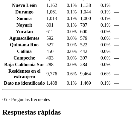
Nuevo León
1,162
0.1%
1,138
0.1%
—
Durango
1,061
0.1%
1,044
0.1%
—
Sonora
1,013
0.1%
1,000
0.1%
—
Nayarit
801
0.1%
787
0.1%
—
Yucatán
611
0.0%
600
0.0%
—
Aguascalientes
592
0.0%
579
0.0%
—
Quintana Roo
527
0.0%
522
0.0%
—
Colima
450
0.0%
442
0.0%
—
Campeche
403
0.0%
397
0.0%
—
Baja California Sur
288
0.0%
284
0.0%
—
Residentes en el
9,776
0.6%
9,464
0.6%
—
extranjero
Dato no identificado
1,488
0.1%
1,469
0.1%
—
05
· Preguntas frecuentes
Respuestas rápidas