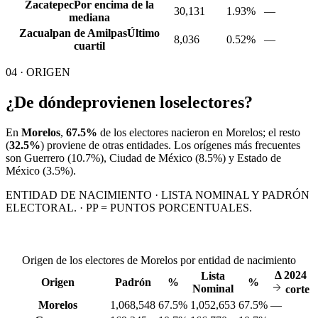
Zacatepec
Por encima de la
30,131
1.93%
—
mediana
Zacualpan de Amilpas
Último
8,036
0.52%
—
cuartil
04 · ORIGEN
¿De dónde
provienen los
electores?
En
Morelos
,
67.5%
de los electores nacieron en
Morelos
; el resto
(
32.5%
) proviene de otras entidades. Los orígenes más frecuentes
son
Guerrero
(10.7%)
, Ciudad de México
(8.5%)
y Estado de
México
(3.5%)
.
ENTIDAD DE NACIMIENTO · LISTA NOMINAL Y PADRÓN
ELECTORAL. · PP = PUNTOS PORCENTUALES.
Origen de los electores de Morelos por entidad de nacimiento
Δ
2024
Lista
Origen
Padrón
%
%
Nominal
corte
Morelos
1,068,548
67.5%
1,052,653
67.5%
—