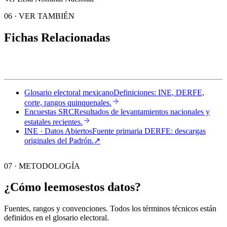
06
·
VER TAMBIÉN
Fichas Relacionadas
Glosario electoral mexicano
Definiciones: INE, DERFE,
corte, rangos quinquenales.
Encuestas SRC
Resultados de levantamientos nacionales y
estatales recientes.
INE · Datos Abiertos
Fuente primaria DERFE: descargas
originales del Padrón.
↗︎
07 · METODOLOGÍA
¿Cómo leemos
estos datos?
Fuentes, rangos y convenciones. Todos los términos técnicos están
definidos en el
glosario electoral
.