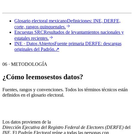
Glosario electoral mexicano
Definiciones: INE, DERFE,
corte, rangos quinquenales.
Encuestas SRC
Resultados de levantamientos nacionales y
estatales recientes.
INE · Datos Abiertos
Fuente primaria DERFE: descargas
originales del Padrón.
↗︎
06 · METODOLOGÍA
¿Cómo leemos
estos datos?
Fuentes, rangos y convenciones. Todos los términos técnicos están
definidos en el
glosario electoral
.
Los datos provienen de la
Dirección Ejecutiva del Registro Federal de Electores (DERFE)
del
INE
. El
Padrón Electoral
reúne a todas las personas con