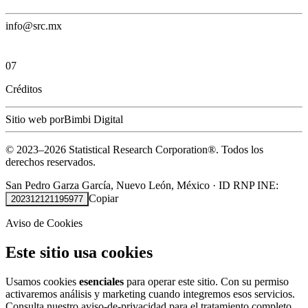
info@src.mx
07
Créditos
Sitio web por
Bimbi Digital
© 2023–
2026
Statistical Research Corporation®.
Todos los
derechos reservados.
San Pedro Garza García, Nuevo León, México
·
ID RNP INE:
Copiar
202312121195977
Aviso de Cookies
Este sitio usa cookies
Usamos cookies
esenciales
para operar este sitio. Con su permiso
activaremos análisis y marketing cuando integremos esos servicios.
Consulta nuestro
aviso-de-privacidad
para el tratamiento completo