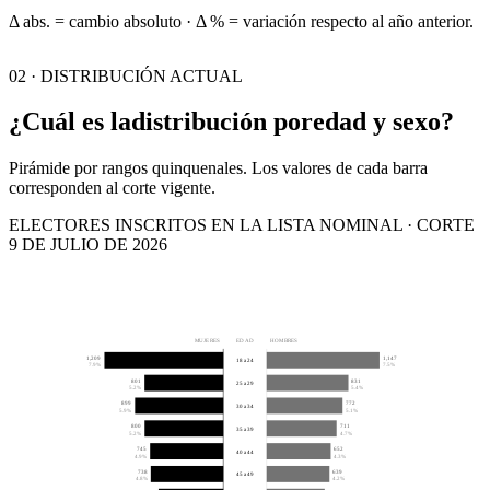
Δ abs. = cambio absoluto · Δ % = variación respecto al año anterior.
02 · DISTRIBUCIÓN ACTUAL
¿Cuál es la
distribución por
edad y sexo?
Pirámide por rangos quinquenales. Los valores de cada barra
corresponden al corte vigente.
ELECTORES INSCRITOS EN LA LISTA NOMINAL · CORTE
9 DE JULIO DE 2026
MUJERES
EDAD
HOMBRES
1,209
1,147
18 a 24
7.9%
7.5%
801
831
25 a 29
5.2%
5.4%
899
772
30 a 34
5.9%
5.1%
800
711
35 a 39
5.2%
4.7%
745
652
40 a 44
4.9%
4.3%
738
639
45 a 49
4.8%
4.2%