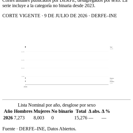
Cortes anuales publicados por DERFE, desagregados por sexo. La
serie incluye a la categoría no binaria desde 2023.
CORTE VIGENTE · 9 DE JULIO DE 2026 · DERFE–INE
Total
15,276
14,156
12,235
10,314
8,393
Mujeres
8,003
Hombres
7,273
2026
Lista Nominal por año, desglose por sexo
Año
Hombres
Mujeres
No binario
Total
Δ abs.
Δ %
2026
7,273
8,003
0
15,276
—
—
Fuente · DERFE–INE, Datos Abiertos.