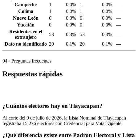
Campeche
1
0.0%
1
0.0%
—
Colima
1
0.0%
1
0.0%
—
Nuevo León
0
0.0%
0
0.0%
—
Yucatán
0
0.0%
0
0.0%
—
Residentes en el
53
0.3%
53
0.3%
—
extranjero
Dato no identificado
20
0.1%
20
0.1%
—
04
· Preguntas frecuentes
Respuestas rápidas
¿Cuántos electores hay en Tlayacapan?
Al corte del
9
de julio de
2026,
la Lista Nominal de Tlayacapan
registraba
15,276
electores con Credencial para Votar vigente.
¿Qué diferencia existe entre Padrón Electoral y Lista