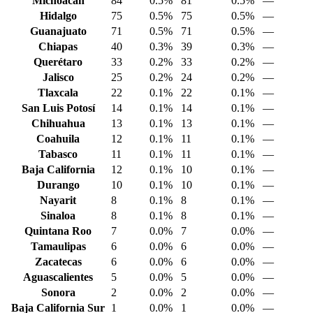
Michoacán
84
0.5%
81
0.5%
—
Hidalgo
75
0.5%
75
0.5%
—
Guanajuato
71
0.5%
71
0.5%
—
Chiapas
40
0.3%
39
0.3%
—
Querétaro
33
0.2%
33
0.2%
—
Jalisco
25
0.2%
24
0.2%
—
Tlaxcala
22
0.1%
22
0.1%
—
San Luis Potosí
14
0.1%
14
0.1%
—
Chihuahua
13
0.1%
13
0.1%
—
Coahuila
12
0.1%
11
0.1%
—
Tabasco
11
0.1%
11
0.1%
—
Baja California
12
0.1%
10
0.1%
—
Durango
10
0.1%
10
0.1%
—
Nayarit
8
0.1%
8
0.1%
—
Sinaloa
8
0.1%
8
0.1%
—
Quintana Roo
7
0.0%
7
0.0%
—
Tamaulipas
6
0.0%
6
0.0%
—
Zacatecas
6
0.0%
6
0.0%
—
Aguascalientes
5
0.0%
5
0.0%
—
Sonora
2
0.0%
2
0.0%
—
Baja California Sur
1
0.0%
1
0.0%
—