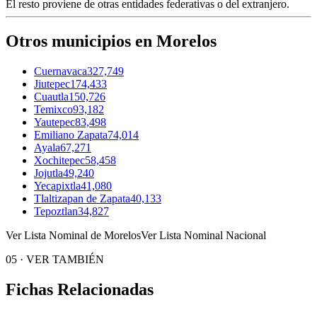
El resto proviene de otras entidades federativas o del extranjero.
Otros municipios en Morelos
Cuernavaca
327,749
Jiutepec
174,433
Cuautla
150,726
Temixco
93,182
Yautepec
83,498
Emiliano Zapata
74,014
Ayala
67,271
Xochitepec
58,458
Jojutla
49,240
Yecapixtla
41,080
Tlaltizapan de Zapata
40,133
Tepoztlan
34,827
Ver Lista Nominal de Morelos
Ver Lista Nominal Nacional
05
·
VER TAMBIÉN
Fichas Relacionadas