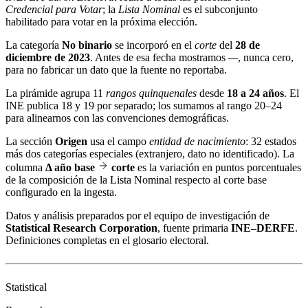
Credencial para Votar
; la
Lista Nominal
es el subconjunto
habilitado para votar en la próxima elección.
La categoría
No binario
se incorporó en el
corte
del
28 de
diciembre de 2023
. Antes de esa fecha mostramos
—
, nunca cero,
para no fabricar un dato que la fuente no reportaba.
La pirámide agrupa 11
rangos quinquenales
desde
18 a 24 años
. El
INE publica 18 y 19 por separado; los sumamos al rango 20–24
para alinearnos con las convenciones demográficas.
La sección
Origen
usa el campo
entidad de nacimiento
: 32 estados
más dos categorías especiales (extranjero, dato no identificado). La
columna
Δ año base
corte
es la variación en puntos porcentuales
de la composición de la Lista Nominal respecto al corte base
configurado en la ingesta.
Datos y análisis preparados por el equipo de investigación de
Statistical Research Corporation
, fuente primaria
INE–DERFE
.
Definiciones completas en el
glosario electoral
.
Statistical