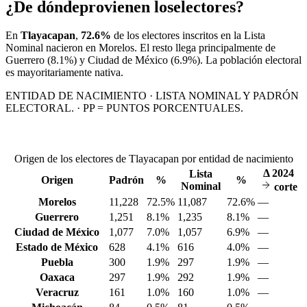
¿De dónde
provienen los
electores?
En
Tlayacapan
,
72.6%
de los electores inscritos en la Lista
Nominal nacieron en
Morelos
. El resto llega principalmente de
Guerrero
(8.1%)
y Ciudad de México
(6.9%)
. La población electoral
es mayoritariamente nativa.
ENTIDAD DE NACIMIENTO · LISTA NOMINAL Y PADRÓN
ELECTORAL. · PP = PUNTOS PORCENTUALES.
Origen de los electores de Tlayacapan por entidad de nacimiento
Δ
2024
Lista
Origen
Padrón
%
%
Nominal
corte
Morelos
11,228
72.5%
11,087
72.6%
—
Guerrero
1,251
8.1%
1,235
8.1%
—
Ciudad de México
1,077
7.0%
1,057
6.9%
—
Estado de México
628
4.1%
616
4.0%
—
Puebla
300
1.9%
297
1.9%
—
Oaxaca
297
1.9%
292
1.9%
—
Veracruz
161
1.0%
160
1.0%
—