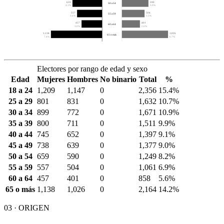
659
590
50 a 54
4.3%
3.9%
557
504
55 a 59
3.6%
3.3%
457
401
60 a 64
3.0%
2.6%
1,138
1,026
65 o más
7.4%
6.7%
Electores por rango de edad y sexo
Edad
Mujeres
Hombres
No binario
Total
%
18 a 24
1,209
1,147
0
2,356
15.4%
25 a 29
801
831
0
1,632
10.7%
30 a 34
899
772
0
1,671
10.9%
35 a 39
800
711
0
1,511
9.9%
40 a 44
745
652
0
1,397
9.1%
45 a 49
738
639
0
1,377
9.0%
50 a 54
659
590
0
1,249
8.2%
55 a 59
557
504
0
1,061
6.9%
60 a 64
457
401
0
858
5.6%
65 o más
1,138
1,026
0
2,164
14.2%
03 · ORIGEN