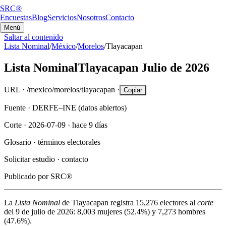
SRC®
Encuestas
Blog
Servicios
Nosotros
Contacto
Menú
Saltar al contenido
Lista Nominal
/
México
/
Morelos
/
Tlayacapan
Lista Nominal
Tlayacapan
Julio de 2026
URL ·
/mexico/morelos/tlayacapan
·
Copiar
Fuente ·
DERFE–INE (datos abiertos)
Corte ·
2026-07-09
·
hace 9 días
Glosario ·
términos electorales
Solicitar estudio ·
contacto
Publicado por
SRC®
La
Lista Nominal
de
Tlayacapan
registra
15,276
electores al
corte
del
9 de julio de 2026
:
8,003
mujeres (
52.4%
) y
7,273
hombres
(
47.6%
).