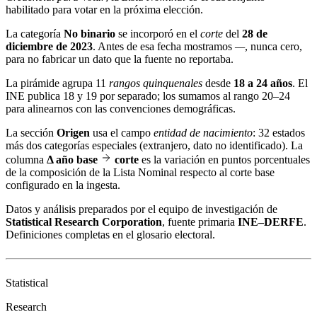
habilitado para votar en la próxima elección.
La categoría
No binario
se incorporó en el
corte
del
28 de
diciembre de 2023
. Antes de esa fecha mostramos
—
, nunca cero,
para no fabricar un dato que la fuente no reportaba.
La pirámide agrupa 11
rangos quinquenales
desde
18 a 24 años
. El
INE publica 18 y 19 por separado; los sumamos al rango 20–24
para alinearnos con las convenciones demográficas.
La sección
Origen
usa el campo
entidad de nacimiento
: 32 estados
más dos categorías especiales (extranjero, dato no identificado). La
columna
Δ año base
corte
es la variación en puntos porcentuales
de la composición de la Lista Nominal respecto al corte base
configurado en la ingesta.
Datos y análisis preparados por el equipo de investigación de
Statistical Research Corporation
, fuente primaria
INE–DERFE
.
Definiciones completas en el
glosario electoral
.
Statistical
Research