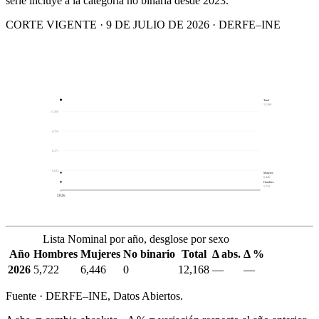
serie incluye a la categoría no binaria desde 2023.
CORTE VIGENTE · 9 DE JULIO DE 2026 · DERFE–INE
Total
12,168
11,266
9,719
8,171
6,624
Mujeres
6,446
Hombres
5,722
2026
Lista Nominal por año, desglose por sexo
Año
Hombres
Mujeres
No binario
Total
Δ abs.
Δ %
2026
5,722
6,446
0
12,168
—
—
Fuente · DERFE–INE, Datos Abiertos.