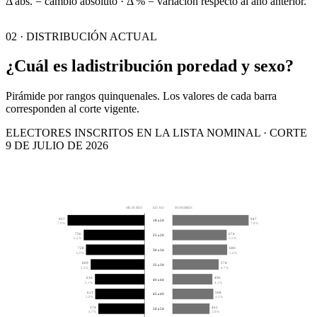
Δ abs. = cambio absoluto · Δ % = variación respecto al año anterior.
02 · DISTRIBUCIÓN ACTUAL
¿Cuál es la
distribución por
edad y sexo?
Pirámide por rangos quinquenales. Los valores de cada barra
corresponden al corte vigente.
ELECTORES INSCRITOS EN LA LISTA NOMINAL · CORTE
9 DE JULIO DE 2026
MUJERES
EDAD
HOMBRES
957
947
18 a 24
7.9%
7.8%
756
674
25 a 29
6.2%
5.5%
728
680
30 a 34
6.0%
5.6%
669
574
35 a 39
5.5%
4.7%
616
496
40 a 44
5.1%
4.1%
613
508
45 a 49
5.0%
4.2%
574
461
50 a 54
4.7%
3.8%