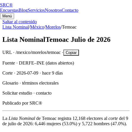
SRC®
Encuestas
Blog
Servicios
Nosotros
Contacto
Menú
Saltar al contenido
Lista Nominal
/
México
/
Morelos
/
Temoac
Lista Nominal
Temoac
Julio de 2026
URL ·
/mexico/morelos/temoac
·
Copiar
Fuente ·
DERFE–INE (datos abiertos)
Corte ·
2026-07-09
·
hace 9 días
Glosario ·
términos electorales
Solicitar estudio ·
contacto
Publicado por
SRC®
La
Lista Nominal
de
Temoac
registra
12,168
electores al
corte
del
9
de julio de 2026
:
6,446
mujeres (
53.0%
) y
5,722
hombres (
47.0%
).