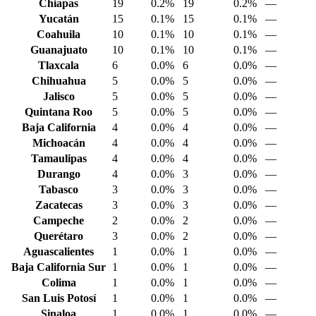
Chiapas
19
0.2%
19
0.2%
—
Yucatán
15
0.1%
15
0.1%
—
Coahuila
10
0.1%
10
0.1%
—
Guanajuato
10
0.1%
10
0.1%
—
Tlaxcala
6
0.0%
6
0.0%
—
Chihuahua
5
0.0%
5
0.0%
—
Jalisco
5
0.0%
5
0.0%
—
Quintana Roo
5
0.0%
5
0.0%
—
Baja California
4
0.0%
4
0.0%
—
Michoacán
4
0.0%
4
0.0%
—
Tamaulipas
4
0.0%
4
0.0%
—
Durango
4
0.0%
3
0.0%
—
Tabasco
3
0.0%
3
0.0%
—
Zacatecas
3
0.0%
3
0.0%
—
Campeche
2
0.0%
2
0.0%
—
Querétaro
3
0.0%
2
0.0%
—
Aguascalientes
1
0.0%
1
0.0%
—
Baja California Sur
1
0.0%
1
0.0%
—
Colima
1
0.0%
1
0.0%
—
San Luis Potosí
1
0.0%
1
0.0%
—
Sinaloa
1
0.0%
1
0.0%
—