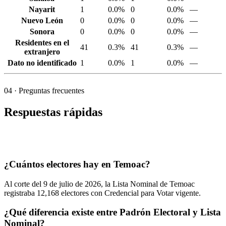
Nayarit
1
0.0%
0
0.0%
—
Nuevo León
0
0.0%
0
0.0%
—
Sonora
0
0.0%
0
0.0%
—
Residentes en el
41
0.3%
41
0.3%
—
extranjero
Dato no identificado
1
0.0%
1
0.0%
—
04
· Preguntas frecuentes
Respuestas rápidas
¿Cuántos electores hay en Temoac?
Al corte del
9
de julio de
2026,
la Lista Nominal de Temoac
registraba
12,168
electores con Credencial para Votar vigente.
¿Qué diferencia existe entre Padrón Electoral y Lista
Nominal?