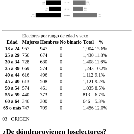
440
373
55 a 59
3.6%
3.1%
346
300
60 a 64
2.8%
2.5%
747
709
65 o más
6.1%
5.8%
Electores por rango de edad y sexo
Edad
Mujeres
Hombres
No binario
Total
%
18 a 24
957
947
0
1,904
15.6%
25 a 29
756
674
0
1,430
11.8%
30 a 34
728
680
0
1,408
11.6%
35 a 39
669
574
0
1,243
10.2%
40 a 44
616
496
0
1,112
9.1%
45 a 49
613
508
0
1,121
9.2%
50 a 54
574
461
0
1,035
8.5%
55 a 59
440
373
0
813
6.7%
60 a 64
346
300
0
646
5.3%
65 o más
747
709
0
1,456
12.0%
03 · ORIGEN
¿De dónde
provienen los
electores?