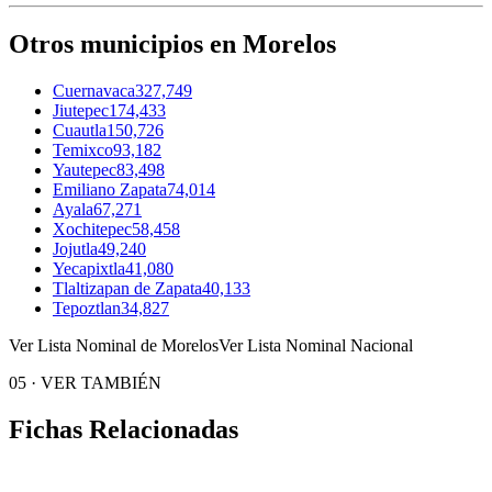
Otros municipios en Morelos
Cuernavaca
327,749
Jiutepec
174,433
Cuautla
150,726
Temixco
93,182
Yautepec
83,498
Emiliano Zapata
74,014
Ayala
67,271
Xochitepec
58,458
Jojutla
49,240
Yecapixtla
41,080
Tlaltizapan de Zapata
40,133
Tepoztlan
34,827
Ver Lista Nominal de Morelos
Ver Lista Nominal Nacional
05
·
VER TAMBIÉN
Fichas Relacionadas