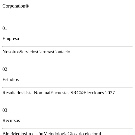
Corporation®
01
Empresa
Nosotros
Servicios
Carreras
Contacto
02
Estudios
Resultados
Lista Nominal
Encuestas SRC®
Elecciones 2027
03
Recursos
Blog
Medios
Precisión
Metodología
Glosario electoral