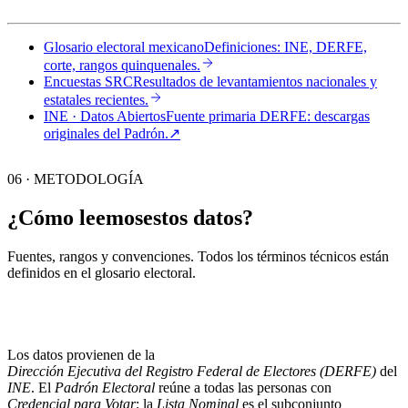
Glosario electoral mexicano
Definiciones: INE, DERFE,
corte, rangos quinquenales.
Encuestas SRC
Resultados de levantamientos nacionales y
estatales recientes.
INE · Datos Abiertos
Fuente primaria DERFE: descargas
originales del Padrón.
↗︎
06 · METODOLOGÍA
¿Cómo leemos
estos datos?
Fuentes, rangos y convenciones. Todos los términos técnicos están
definidos en el
glosario electoral
.
Los datos provienen de la
Dirección Ejecutiva del Registro Federal de Electores (DERFE)
del
INE
. El
Padrón Electoral
reúne a todas las personas con
Credencial para Votar
; la
Lista Nominal
es el subconjunto