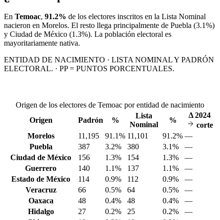
En
Temoac
,
91.2%
de los electores inscritos en la Lista Nominal
nacieron en
Morelos
. El resto llega principalmente de
Puebla
(3.1%)
y Ciudad de México
(1.3%)
. La población electoral es
mayoritariamente nativa.
ENTIDAD DE NACIMIENTO · LISTA NOMINAL Y PADRÓN
ELECTORAL. · PP = PUNTOS PORCENTUALES.
Origen de los electores de Temoac por entidad de nacimiento
Δ
2024
Lista
Origen
Padrón
%
%
Nominal
corte
Morelos
11,195
91.1%
11,101
91.2%
—
Puebla
387
3.2%
380
3.1%
—
Ciudad de México
156
1.3%
154
1.3%
—
Guerrero
140
1.1%
137
1.1%
—
Estado de México
114
0.9%
112
0.9%
—
Veracruz
66
0.5%
64
0.5%
—
Oaxaca
48
0.4%
48
0.4%
—
Hidalgo
27
0.2%
25
0.2%
—