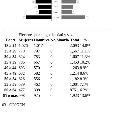
626
556
50 a 54
4.4%
3.9%
539
462
55 a 59
3.8%
3.3%
477
398
60 a 64
3.4%
2.8%
998
925
65 o más
7.0%
6.5%
Electores por rango de edad y sexo
Edad
Mujeres
Hombres
No binario
Total
%
18 a 24
1,076
1,017
0
2,093
14.8%
25 a 29
770
797
0
1,567
11.1%
30 a 34
824
783
0
1,607
11.3%
35 a 39
786
667
0
1,453
10.2%
40 a 44
693
570
0
1,263
8.9%
45 a 49
632
582
0
1,214
8.6%
50 a 54
626
556
0
1,182
8.3%
55 a 59
539
462
0
1,001
7.1%
60 a 64
477
398
0
875
6.2%
65 o más
998
925
0
1,923
13.6%
03 · ORIGEN