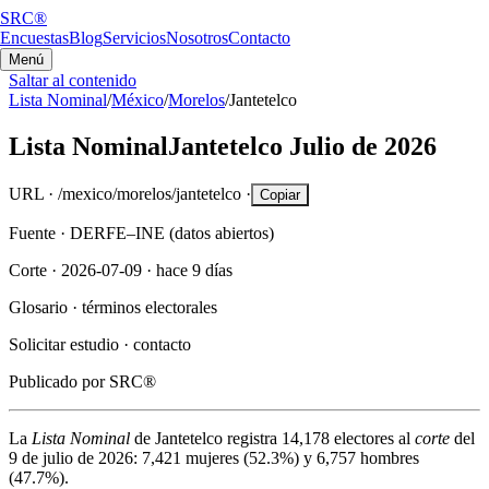
SRC®
Encuestas
Blog
Servicios
Nosotros
Contacto
Menú
Saltar al contenido
Lista Nominal
/
México
/
Morelos
/
Jantetelco
Lista Nominal
Jantetelco
Julio de 2026
URL ·
/mexico/morelos/jantetelco
·
Copiar
Fuente ·
DERFE–INE (datos abiertos)
Corte ·
2026-07-09
·
hace 9 días
Glosario ·
términos electorales
Solicitar estudio ·
contacto
Publicado por
SRC®
La
Lista Nominal
de
Jantetelco
registra
14,178
electores al
corte
del
9 de julio de 2026
:
7,421
mujeres (
52.3%
) y
6,757
hombres
(
47.7%
).