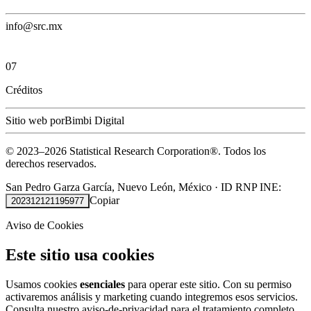
info@src.mx
07
Créditos
Sitio web por
Bimbi Digital
© 2023–
2026
Statistical Research Corporation®.
Todos los
derechos reservados.
San Pedro Garza García, Nuevo León, México
·
ID RNP INE:
Copiar
202312121195977
Aviso de Cookies
Este sitio usa cookies
Usamos cookies
esenciales
para operar este sitio. Con su permiso
activaremos análisis y marketing cuando integremos esos servicios.
Consulta nuestro
aviso-de-privacidad
para el tratamiento completo