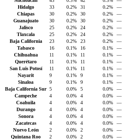
Michoacán
43
0.3%
42
0.3%
—
Hidalgo
33
0.2%
31
0.2%
—
Chiapas
30
0.2%
30
0.2%
—
Guanajuato
30
0.2%
30
0.2%
—
Jalisco
25
0.2%
24
0.2%
—
Tlaxcala
25
0.2%
24
0.2%
—
Baja California
23
0.2%
23
0.2%
—
Tabasco
16
0.1%
16
0.1%
—
Chihuahua
11
0.1%
11
0.1%
—
Querétaro
11
0.1%
11
0.1%
—
San Luis Potosí
11
0.1%
11
0.1%
—
Nayarit
9
0.1%
9
0.1%
—
Sinaloa
9
0.1%
9
0.1%
—
Baja California Sur
5
0.0%
5
0.0%
—
Campeche
4
0.0%
4
0.0%
—
Coahuila
4
0.0%
4
0.0%
—
Durango
4
0.0%
4
0.0%
—
Sonora
4
0.0%
4
0.0%
—
Zacatecas
4
0.0%
4
0.0%
—
Nuevo León
2
0.0%
2
0.0%
—
Quintana Roo
2
0.0%
2
0.0%
—