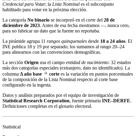
Credencial para Votar
; la
Lista Nominal
es el subconjunto
habilitado para votar en la próxima elección.
La categoría
No binario
se incorporó en el
corte
del
28 de
diciembre de 2023
. Antes de esa fecha mostramos
—
, nunca cero,
para no fabricar un dato que la fuente no reportaba.
La pirámide agrupa 11
rangos quinquenales
desde
18 a 24 años
. El
INE publica 18 y 19 por separado; los sumamos al rango 20–24
para alinearnos con las convenciones demográficas.
La sección
Origen
usa el campo
entidad de nacimiento
: 32 estados
más dos categorías especiales (extranjero, dato no identificado). La
columna
Δ año base
corte
es la variación en puntos porcentuales
de la composición de la Lista Nominal respecto al corte base
configurado en la ingesta.
Datos y análisis preparados por el equipo de investigación de
Statistical Research Corporation
, fuente primaria
INE–DERFE
.
Definiciones completas en el
glosario electoral
.
Statistical