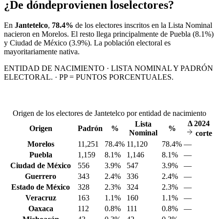
¿De dónde
provienen los
electores?
En
Jantetelco
,
78.4%
de los electores inscritos en la Lista Nominal
nacieron en
Morelos
. El resto llega principalmente de
Puebla
(8.1%)
y Ciudad de México
(3.9%)
. La población electoral es
mayoritariamente nativa.
ENTIDAD DE NACIMIENTO · LISTA NOMINAL Y PADRÓN
ELECTORAL. · PP = PUNTOS PORCENTUALES.
Origen de los electores de Jantetelco por entidad de nacimiento
Δ
2024
Lista
Origen
Padrón
%
%
Nominal
corte
Morelos
11,251
78.4%
11,120
78.4%
—
Puebla
1,159
8.1%
1,146
8.1%
—
Ciudad de México
556
3.9%
547
3.9%
—
Guerrero
343
2.4%
336
2.4%
—
Estado de México
328
2.3%
324
2.3%
—
Veracruz
163
1.1%
160
1.1%
—
Oaxaca
112
0.8%
111
0.8%
—