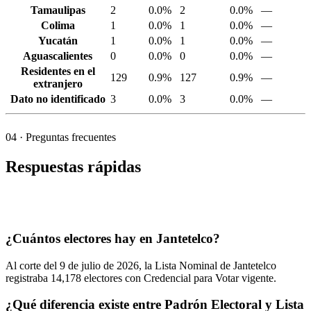
Tamaulipas
2
0.0%
2
0.0%
—
Colima
1
0.0%
1
0.0%
—
Yucatán
1
0.0%
1
0.0%
—
Aguascalientes
0
0.0%
0
0.0%
—
Residentes en el
129
0.9%
127
0.9%
—
extranjero
Dato no identificado
3
0.0%
3
0.0%
—
04
· Preguntas frecuentes
Respuestas rápidas
¿Cuántos electores hay en Jantetelco?
Al corte del
9
de julio de
2026,
la Lista Nominal de Jantetelco
registraba
14,178
electores con Credencial para Votar vigente.
¿Qué diferencia existe entre Padrón Electoral y Lista