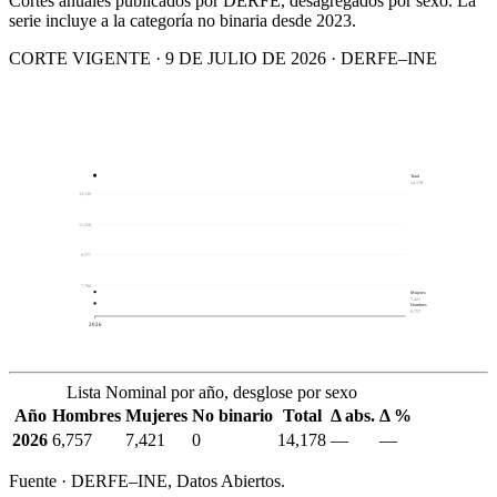
Cortes anuales publicados por DERFE, desagregados por sexo. La
serie incluye a la categoría no binaria desde 2023.
CORTE VIGENTE · 9 DE JULIO DE 2026 · DERFE–INE
Total
14,178
13,139
11,358
9,577
7,796
Mujeres
7,421
Hombres
6,757
2026
Lista Nominal por año, desglose por sexo
Año
Hombres
Mujeres
No binario
Total
Δ abs.
Δ %
2026
6,757
7,421
0
14,178
—
—
Fuente · DERFE–INE, Datos Abiertos.