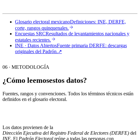
Glosario electoral mexicano
Definiciones: INE, DERFE,
corte, rangos quinquenales.
Encuestas SRC
Resultados de levantamientos nacionales y
estatales recientes.
INE · Datos Abiertos
Fuente primaria DERFE: descargas
originales del Padrón.
↗︎
06 · METODOLOGÍA
¿Cómo leemos
estos datos?
Fuentes, rangos y convenciones. Todos los términos técnicos están
definidos en el
glosario electoral
.
Los datos provienen de la
Dirección Ejecutiva del Registro Federal de Electores (DERFE)
del
INE
. El
Padrón Electoral
reúne a todas las personas con