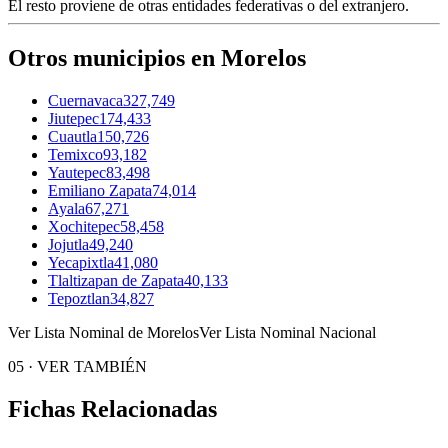
El resto proviene de otras entidades federativas o del extranjero.
Otros municipios en Morelos
Cuernavaca
327,749
Jiutepec
174,433
Cuautla
150,726
Temixco
93,182
Yautepec
83,498
Emiliano Zapata
74,014
Ayala
67,271
Xochitepec
58,458
Jojutla
49,240
Yecapixtla
41,080
Tlaltizapan de Zapata
40,133
Tepoztlan
34,827
Ver Lista Nominal de Morelos
Ver Lista Nominal Nacional
05
·
VER TAMBIÉN
Fichas Relacionadas