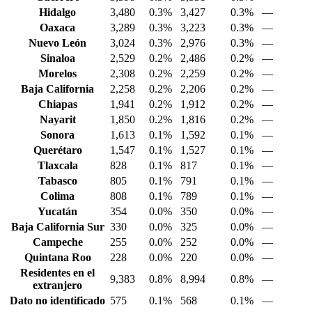
Hidalgo
3,480
0.3%
3,427
0.3%
—
Oaxaca
3,289
0.3%
3,223
0.3%
—
Nuevo León
3,024
0.3%
2,976
0.3%
—
Sinaloa
2,529
0.2%
2,486
0.2%
—
Morelos
2,308
0.2%
2,259
0.2%
—
Baja California
2,258
0.2%
2,206
0.2%
—
Chiapas
1,941
0.2%
1,912
0.2%
—
Nayarit
1,850
0.2%
1,816
0.2%
—
Sonora
1,613
0.1%
1,592
0.1%
—
Querétaro
1,547
0.1%
1,527
0.1%
—
Tlaxcala
828
0.1%
817
0.1%
—
Tabasco
805
0.1%
791
0.1%
—
Colima
808
0.1%
789
0.1%
—
Yucatán
354
0.0%
350
0.0%
—
Baja California Sur
330
0.0%
325
0.0%
—
Campeche
255
0.0%
252
0.0%
—
Quintana Roo
228
0.0%
220
0.0%
—
Residentes en el
9,383
0.8%
8,994
0.8%
—
extranjero
Dato no identificado
575
0.1%
568
0.1%
—