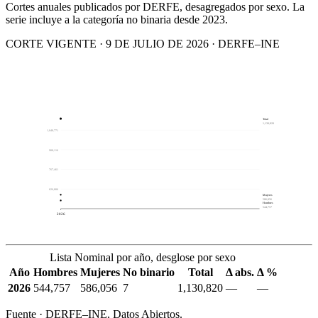
Cortes anuales publicados por DERFE, desagregados por sexo. La
serie incluye a la categoría no binaria desde 2023.
CORTE VIGENTE · 9 DE JULIO DE 2026 · DERFE–INE
Total
1,130,820
1,048,771
908,116
767,461
626,806
Mujeres
586,056
Hombres
544,757
2026
Lista Nominal por año, desglose por sexo
Año
Hombres
Mujeres
No binario
Total
Δ abs.
Δ %
2026
544,757
586,056
7
1,130,820
—
—
Fuente · DERFE–INE, Datos Abiertos.