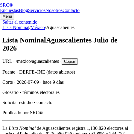
SRC®
Encuestas
Blog
Servicios
Nosotros
Contacto
Menú
Saltar al contenido
Lista Nominal
/
México
/
Aguascalientes
Lista Nominal
Aguascalientes
Julio de
2026
URL ·
/mexico/aguascalientes
·
Copiar
Fuente ·
DERFE–INE (datos abiertos)
Corte ·
2026-07-09
·
hace 9 días
Glosario ·
términos electorales
Solicitar estudio ·
contacto
Publicado por
SRC®
La
Lista Nominal
de
Aguascalientes
registra
1,130,820
electores al
corte
del
9 de julio de 2026
:
586,056
mujeres (
51.8%
) y
544,757