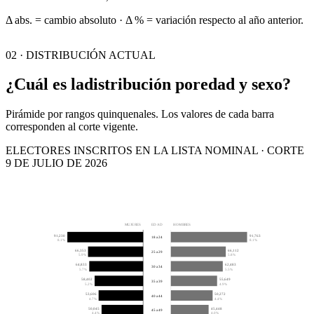
Δ abs. = cambio absoluto · Δ % = variación respecto al año anterior.
02 · DISTRIBUCIÓN ACTUAL
¿Cuál es la
distribución por
edad y sexo?
Pirámide por rangos quinquenales. Los valores de cada barra
corresponden al corte vigente.
ELECTORES INSCRITOS EN LA LISTA NOMINAL · CORTE
9 DE JULIO DE 2026
MUJERES
EDAD
HOMBRES
91,230
91,763
18 a 24
8.1%
8.1%
66,353
66,112
25 a 29
5.9%
5.8%
64,833
62,483
30 a 34
5.7%
5.5%
58,402
55,649
35 a 39
5.2%
4.9%
53,606
50,272
40 a 44
4.7%
4.4%
50,045
45,448
45 a 49
4.4%
4.0%