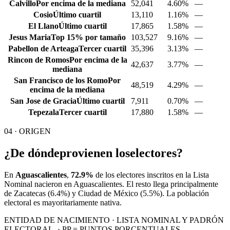
Calvillo
Por encima de la mediana
52,041
4.60%
—
Cosio
Último cuartil
13,110
1.16%
—
El Llano
Último cuartil
17,865
1.58%
—
Jesus Maria
Top 15% por tamaño
103,527
9.16%
—
Pabellon de Arteaga
Tercer cuartil
35,396
3.13%
—
Rincon de Romos
Por encima de la
42,637
3.77%
—
mediana
San Francisco de los Romo
Por
48,519
4.29%
—
encima de la mediana
San Jose de Gracia
Último cuartil
7,911
0.70%
—
Tepezala
Tercer cuartil
17,880
1.58%
—
04 · ORIGEN
¿De dónde
provienen los
electores?
En
Aguascalientes
,
72.9%
de los electores inscritos en la Lista
Nominal nacieron en
Aguascalientes
. El resto llega principalmente
de
Zacatecas
(6.4%)
y Ciudad de México
(5.5%)
. La población
electoral es mayoritariamente nativa.
ENTIDAD DE NACIMIENTO · LISTA NOMINAL Y PADRÓN
ELECTORAL. · PP = PUNTOS PORCENTUALES.