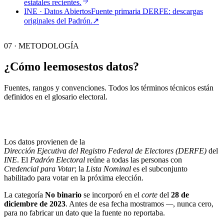
estatales recientes.
INE · Datos Abiertos
Fuente primaria DERFE: descargas
originales del Padrón.
↗︎
07 · METODOLOGÍA
¿Cómo leemos
estos datos?
Fuentes, rangos y convenciones. Todos los términos técnicos están
definidos en el
glosario electoral
.
Los datos provienen de la
Dirección Ejecutiva del Registro Federal de Electores (DERFE)
del
INE
. El
Padrón Electoral
reúne a todas las personas con
Credencial para Votar
; la
Lista Nominal
es el subconjunto
habilitado para votar en la próxima elección.
La categoría
No binario
se incorporó en el
corte
del
28 de
diciembre de 2023
. Antes de esa fecha mostramos
—
, nunca cero,
para no fabricar un dato que la fuente no reportaba.