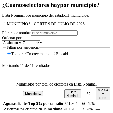
¿Cuántos
electores hay
por municipio?
Lista Nominal por municipio del estado.
11
municipios.
11 MUNICIPIOS · CORTE 9 DE JULIO DE 2026
Filtrar por nombre
Ordenar por
▾
Filtrar por tendencia
Todos
En crecimiento
En caída
Mostrando
11
de
11
resultados
Municipios por total de electores en Lista Nominal
Δ
2024
Lista
%
Municipio
▴
Nominal
·
corte
·
Aguascalientes
Top 5% por tamaño
751,864
66.49%
—
Asientos
Por encima de la mediana
40,070
3.54%
—