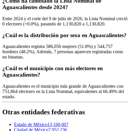
¿Cómo ha cambiado la Lista Nominal de
Aguascalientes desde 2024?
Entre
2024
y el corte del
9
de julio de
2026,
la Lista Nominal creció
0
electores (
+0.0%
), pasando de
1,130,820
a
1,130,820.
¿Cuál es la distribución por sexo en Aguascalientes?
Aguascalientes registra
586,056
mujeres (
51.8%
) y
544,757
hombres (
48.2%
). Además,
7
personas aparecen registradas como
no binarias.
¿Cuál es el municipio con más electores en
Aguascalientes?
Aguascalientes
es el municipio más grande de Aguascalientes con
751,864
electores en la Lista Nominal, equivalentes al
66.49%
del
estado.
Otras entidades federativas
Estado de México
13,160,007
Ciudad de México
7,952,236