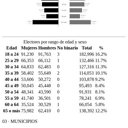
48,341
43,590
50 a 54
4.3%
3.9%
41,740
36,501
55 a 59
3.7%
3.2%
35,524
30,529
60 a 64
3.1%
2.7%
75,982
62,410
65 o más
6.7%
5.5%
Electores por rango de edad y sexo
Edad
Mujeres
Hombres
No binario
Total
%
18 a 24
91,230
91,763
3
182,996
16.2%
25 a 29
66,353
66,112
1
132,466
11.7%
30 a 34
64,833
62,483
0
127,316
11.3%
35 a 39
58,402
55,649
2
114,053
10.1%
40 a 44
53,606
50,272
0
103,878
9.2%
45 a 49
50,045
45,448
0
95,493
8.4%
50 a 54
48,341
43,590
0
91,931
8.1%
55 a 59
41,740
36,501
0
78,241
6.9%
60 a 64
35,524
30,529
1
66,054
5.8%
65 o más
75,982
62,410
0
138,392
12.2%
03 · MUNICIPIOS