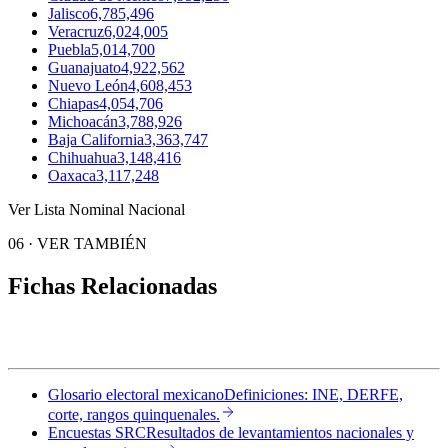
Jalisco
6,785,496
Veracruz
6,024,005
Puebla
5,014,700
Guanajuato
4,922,562
Nuevo León
4,608,453
Chiapas
4,054,706
Michoacán
3,788,926
Baja California
3,363,747
Chihuahua
3,148,416
Oaxaca
3,117,248
Ver Lista Nominal Nacional
06
·
VER TAMBIÉN
Fichas Relacionadas
Glosario electoral mexicano
Definiciones: INE, DERFE,
corte, rangos quinquenales.
Encuestas SRC
Resultados de levantamientos nacionales y