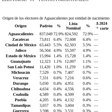
Origen de los electores de Aguascalientes por entidad de nacimiento
Δ
2024
Lista
Origen
Padrón
%
%
Nominal
corte
Aguascalientes
837,049
72.9%
824,592
72.9%
—
Zacatecas
73,811
6.4%
72,608
6.4%
—
Ciudad de México
63,443
5.5%
62,503
5.5%
—
Jalisco
56,504
4.9%
55,597
4.9%
—
Estado de México
15,994
1.4%
15,728
1.4%
—
Guanajuato
12,323
1.1%
12,097
1.1%
—
San Luis Potosí
11,420
1.0%
11,259
1.0%
—
Michoacán
7,529
0.7%
7,407
0.7%
—
Veracruz
7,331
0.6%
7,216
0.6%
—
Durango
5,030
0.4%
4,951
0.4%
—
Chihuahua
4,634
0.4%
4,556
0.4%
—
Coahuila
4,589
0.4%
4,509
0.4%
—
Puebla
4,205
0.4%
4,132
0.4%
—
Tamaulipas
3,657
0.3%
3,604
0.3%
—
Guerrero
3,598
0.3%
3,531
0.3%
—