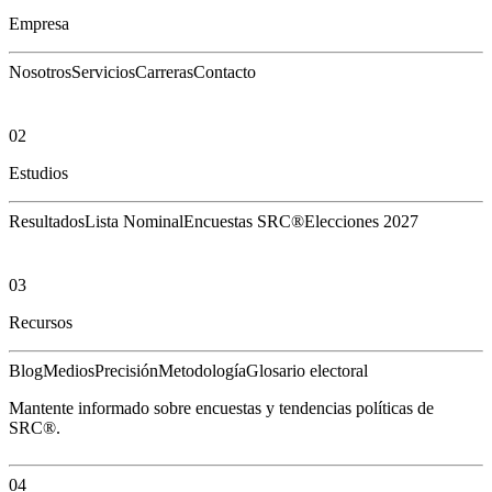
Empresa
Nosotros
Servicios
Carreras
Contacto
02
Estudios
Resultados
Lista Nominal
Encuestas SRC®
Elecciones 2027
03
Recursos
Blog
Medios
Precisión
Metodología
Glosario electoral
Mantente informado sobre encuestas y tendencias políticas de
SRC®.
04