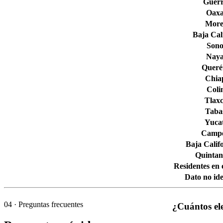
Guerr
Oax
More
Baja Cal
Son
Naya
Queré
Chia
Col
Tlaxc
Taba
Yuca
Camp
Baja Calif
Quintan
Residentes en 
Dato no ide
04
· Preguntas frecuentes
¿Cuántos el