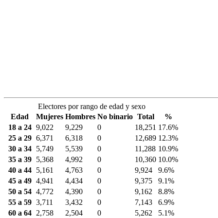
Electores por rango de edad y sexo
Edad
Mujeres
Hombres
No binario
Total
%
18 a 24
9,022
9,229
0
18,251
17.6%
25 a 29
6,371
6,318
0
12,689
12.3%
30 a 34
5,749
5,539
0
11,288
10.9%
35 a 39
5,368
4,992
0
10,360
10.0%
40 a 44
5,161
4,763
0
9,924
9.6%
45 a 49
4,941
4,434
0
9,375
9.1%
50 a 54
4,772
4,390
0
9,162
8.8%
55 a 59
3,711
3,432
0
7,143
6.9%
60 a 64
2,758
2,504
0
5,262
5.1%