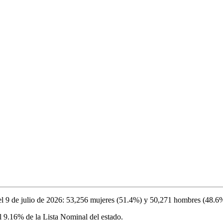
el
9 de julio de 2026
:
53,256
mujeres (
51.4%
) y
50,271
hombres (
48.6
el
9.16%
de la Lista Nominal del estado.