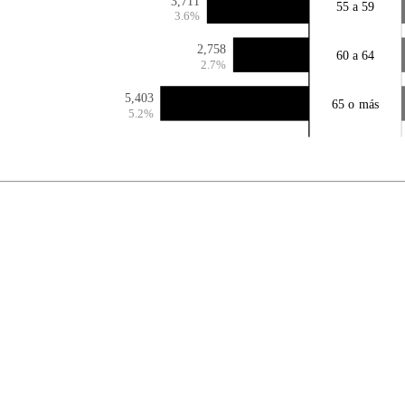
3,711
55 a 59
3.6%
2,758
60 a 64
2.7%
5,403
65 o más
5.2%