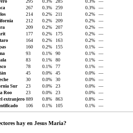
ero
295
0.3%
285
0.3%
—
aca
267
0.3%
259
0.3%
—
los
214
0.2%
211
0.2%
—
ifornia
212
0.2%
209
0.2%
—
ora
209
0.2%
207
0.2%
—
rit
177
0.2%
175
0.2%
—
taro
164
0.2%
163
0.2%
—
pas
160
0.2%
155
0.1%
—
ima
93
0.1%
90
0.1%
—
ala
83
0.1%
80
0.1%
—
sco
78
0.1%
77
0.1%
—
tán
45
0.0%
45
0.0%
—
eche
30
0.0%
30
0.0%
—
ornia Sur
23
0.0%
23
0.0%
—
a Roo
23
0.0%
23
0.0%
—
el extranjero
889
0.8%
863
0.8%
—
ntificado
106
0.1%
105
0.1%
—
ectores hay en Jesus Maria?