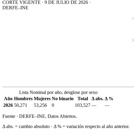
CORTE VIGENTE · 9 DE JULIO DE 2026 ·
DERFE–INE
7
5
Lista Nominal por año, desglose por sexo
Año
Hombres
Mujeres
No binario
Total
Δ abs.
Δ %
2026
50,271
53,256
0
103,527
—
—
Fuente · DERFE–INE, Datos Abiertos.
Δ abs. = cambio absoluto · Δ % = variación respecto al año anterior.