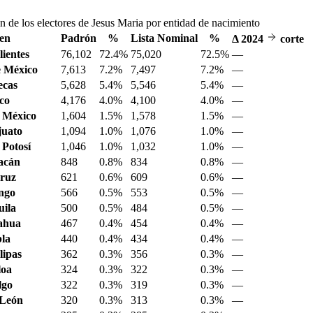
n de los electores de Jesus Maria por entidad de nacimiento
en
Padrón
%
Lista Nominal
%
Δ
2024
corte
ientes
76,102
72.4%
75,020
72.5%
—
 México
7,613
7.2%
7,497
7.2%
—
ecas
5,628
5.4%
5,546
5.4%
—
sco
4,176
4.0%
4,100
4.0%
—
 México
1,604
1.5%
1,578
1.5%
—
juato
1,094
1.0%
1,076
1.0%
—
 Potosí
1,046
1.0%
1,032
1.0%
—
acán
848
0.8%
834
0.8%
—
ruz
621
0.6%
609
0.6%
—
ngo
566
0.5%
553
0.5%
—
ila
500
0.5%
484
0.5%
—
ahua
467
0.4%
454
0.4%
—
la
440
0.4%
434
0.4%
—
ipas
362
0.3%
356
0.3%
—
loa
324
0.3%
322
0.3%
—
lgo
322
0.3%
319
0.3%
—
 León
320
0.3%
313
0.3%
—