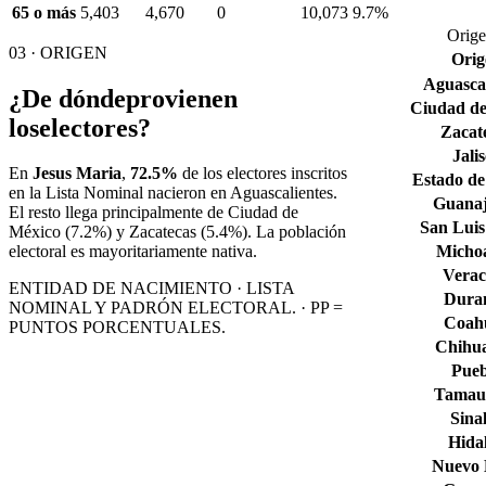
65 o más
5,403
4,670
0
10,073
9.7%
Orige
03 · ORIGEN
Orig
Aguascal
¿De dónde
provienen
Ciudad de
los
electores?
Zacat
Jali
En
Jesus Maria
,
72.5%
de los electores inscritos
Estado de
en la Lista Nominal nacieron en
Aguascalientes
.
Guana
El resto llega principalmente de
Ciudad de
San Luis
México
(7.2%)
y Zacatecas
(5.4%)
. La población
Micho
electoral es mayoritariamente nativa.
Verac
ENTIDAD DE NACIMIENTO · LISTA
Dura
NOMINAL Y PADRÓN ELECTORAL. · PP =
Coahu
PUNTOS PORCENTUALES.
Chihu
Pueb
Tamaul
Sina
Hida
Nuevo