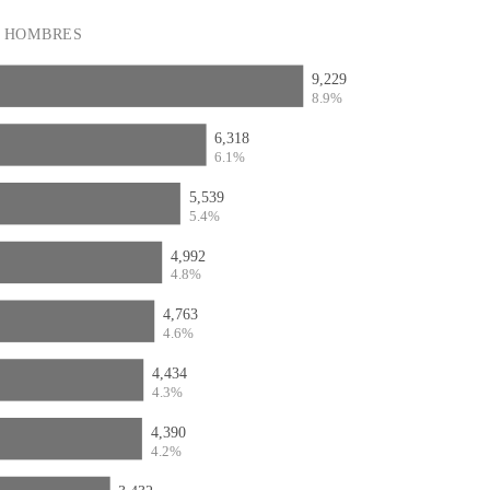
HOMBRES
9,229
8.9%
6,318
6.1%
5,539
5.4%
4,992
4.8%
4,763
4.6%
4,434
4.3%
4,390
4.2%