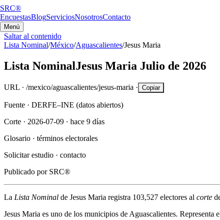
SRC®
Encuestas
Blog
Servicios
Nosotros
Contacto
Menú
Saltar al contenido
Lista Nominal
/
México
/
Aguascalientes
/
Jesus Maria
Lista Nominal
Jesus Maria
Julio de 2026
URL ·
/mexico/aguascalientes/jesus-maria
·
Copiar
Fuente ·
DERFE–INE (datos abiertos)
Corte ·
2026-07-09
·
hace 9 días
Glosario ·
términos electorales
Solicitar estudio ·
contacto
Publicado por
SRC®
La
Lista Nominal
de
Jesus Maria
registra
103,527
electores al
corte
d
Jesus Maria
es uno de los municipios de
Aguascalientes
. Representa 