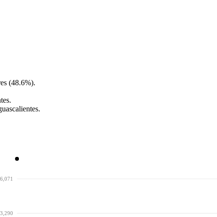
es (48.6%).
tes.
guascalientes.
6,071
3,290