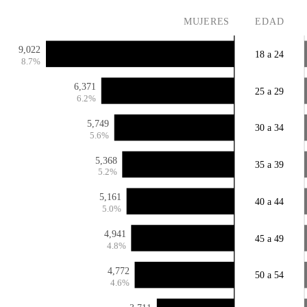
MUJERES
EDAD
9,022
18 a 24
8.7%
6,371
25 a 29
6.2%
5,749
30 a 34
5.6%
5,368
35 a 39
5.2%
5,161
40 a 44
5.0%
4,941
45 a 49
4.8%
4,772
50 a 54
4.6%