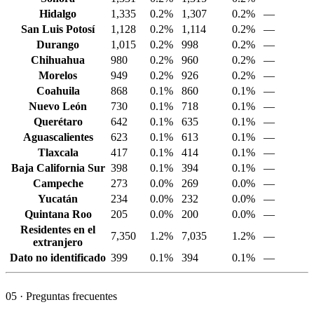
Hidalgo
1,335
0.2%
1,307
0.2%
—
San Luis Potosí
1,128
0.2%
1,114
0.2%
—
Durango
1,015
0.2%
998
0.2%
—
Chihuahua
980
0.2%
960
0.2%
—
Morelos
949
0.2%
926
0.2%
—
Coahuila
868
0.1%
860
0.1%
—
Nuevo León
730
0.1%
718
0.1%
—
Querétaro
642
0.1%
635
0.1%
—
Aguascalientes
623
0.1%
613
0.1%
—
Tlaxcala
417
0.1%
414
0.1%
—
Baja California Sur
398
0.1%
394
0.1%
—
Campeche
273
0.0%
269
0.0%
—
Yucatán
234
0.0%
232
0.0%
—
Quintana Roo
205
0.0%
200
0.0%
—
Residentes en el
7,350
1.2%
7,035
1.2%
—
extranjero
Dato no identificado
399
0.1%
394
0.1%
—
05
· Preguntas frecuentes