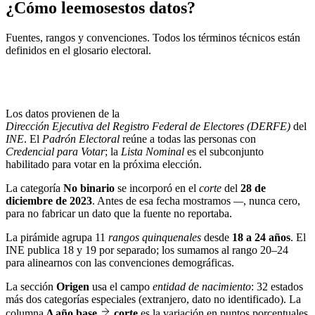
¿Cómo leemos
estos datos?
Fuentes, rangos y convenciones. Todos los términos técnicos están
definidos en el
glosario electoral
.
Los datos provienen de la
Dirección Ejecutiva del Registro Federal de Electores (DERFE)
del
INE
. El
Padrón Electoral
reúne a todas las personas con
Credencial para Votar
; la
Lista Nominal
es el subconjunto
habilitado para votar en la próxima elección.
La categoría
No binario
se incorporó en el
corte
del
28 de
diciembre de 2023
. Antes de esa fecha mostramos
—
, nunca cero,
para no fabricar un dato que la fuente no reportaba.
La pirámide agrupa 11
rangos quinquenales
desde
18 a 24 años
. El
INE publica 18 y 19 por separado; los sumamos al rango 20–24
para alinearnos con las convenciones demográficas.
La sección
Origen
usa el campo
entidad de nacimiento
: 32 estados
más dos categorías especiales (extranjero, dato no identificado). La
columna
Δ año base
corte
es la variación en puntos porcentuales