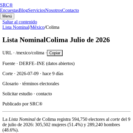
SRC®
Encuestas
Blog
Servicios
Nosotros
Contacto
Menú
Saltar al contenido
Lista Nominal
/
México
/
Colima
Lista Nominal
Colima
Julio de 2026
URL ·
/mexico/colima
·
Copiar
Fuente ·
DERFE–INE (datos abiertos)
Corte ·
2026-07-09
·
hace 9 días
Glosario ·
términos electorales
Solicitar estudio ·
contacto
Publicado por
SRC®
La
Lista Nominal
de
Colima
registra
594,750
electores al
corte
del
9
de julio de 2026
:
305,502
mujeres (
51.4%
) y
289,240
hombres
(
48.6%
).