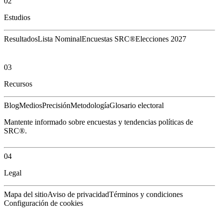
02
Estudios
Resultados
Lista Nominal
Encuestas SRC®
Elecciones 2027
03
Recursos
Blog
Medios
Precisión
Metodología
Glosario electoral
Mantente informado sobre encuestas y tendencias políticas de
SRC®.
04
Legal
Mapa del sitio
Aviso de privacidad
Términos y condiciones
Configuración de cookies