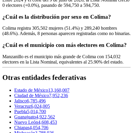
0
electores (
+0.0%
), pasando de
594,750
a
594,750.
¿Cuál es la distribución por sexo en Colima?
Colima registra
305,502
mujeres (
51.4%
) y
289,240
hombres
(
48.6%
). Además,
8
personas aparecen registradas como no binarias.
¿Cuál es el municipio con más electores en Colima?
Manzanillo
es el municipio más grande de Colima con
154,032
electores en la Lista Nominal, equivalentes al
25.90%
del estado.
Otras entidades federativas
Estado de México
13,160,007
Ciudad de México
7,952,236
Jalisco
6,785,496
Veracruz
6,024,005
Puebla
5,014,700
Guanajuato
4,922,562
Nuevo León
4,608,453
Chiapas
4,054,706
Michoacán
3,788,926