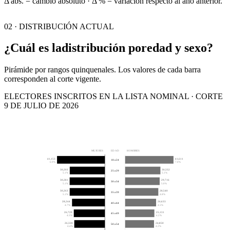
Δ abs. = cambio absoluto · Δ % = variación respecto al año anterior.
02 · DISTRIBUCIÓN ACTUAL
¿Cuál es la
distribución por
edad y sexo?
Pirámide por rangos quinquenales. Los valores de cada barra
corresponden al corte vigente.
ELECTORES INSCRITOS EN LA LISTA NOMINAL · CORTE
9 DE JULIO DE 2026
MUJERES
EDAD
HOMBRES
41,153
41,611
18 a 24
6.9%
7.0%
30,203
30,332
25 a 29
5.1%
5.1%
30,281
29,716
30 a 34
5.1%
5.0%
30,263
28,540
35 a 39
5.1%
4.8%
28,244
26,633
40 a 44
4.7%
4.5%
26,729
25,131
45 a 49
4.5%
4.2%
26,328
24,850
50 a 54
4.4%
4.2%