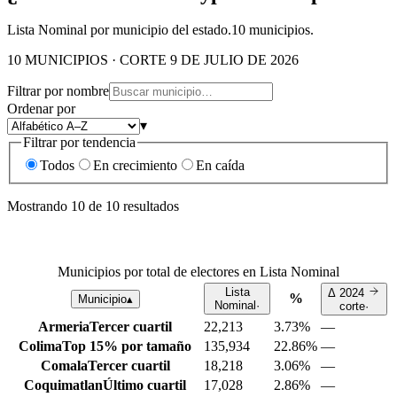
Lista Nominal por municipio del estado.
10
municipios.
10 MUNICIPIOS · CORTE 9 DE JULIO DE 2026
Filtrar por nombre
Ordenar por
▾
Filtrar por tendencia
Todos
En crecimiento
En caída
Mostrando
10
de
10
resultados
Municipios por total de electores en Lista Nominal
Lista
Δ
2024
%
Municipio
▴
Nominal
·
corte
·
Armeria
Tercer cuartil
22,213
3.73%
—
Colima
Top 15% por tamaño
135,934
22.86%
—
Comala
Tercer cuartil
18,218
3.06%
—
Coquimatlan
Último cuartil
17,028
2.86%
—