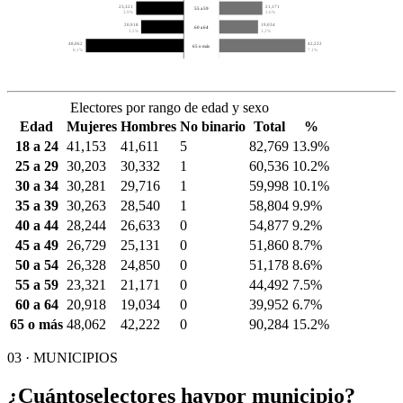
23,321
21,171
55 a 59
3.9%
3.6%
20,918
19,034
60 a 64
3.5%
3.2%
48,062
42,222
65 o más
8.1%
7.1%
Electores por rango de edad y sexo
Edad
Mujeres
Hombres
No binario
Total
%
18 a 24
41,153
41,611
5
82,769
13.9%
25 a 29
30,203
30,332
1
60,536
10.2%
30 a 34
30,281
29,716
1
59,998
10.1%
35 a 39
30,263
28,540
1
58,804
9.9%
40 a 44
28,244
26,633
0
54,877
9.2%
45 a 49
26,729
25,131
0
51,860
8.7%
50 a 54
26,328
24,850
0
51,178
8.6%
55 a 59
23,321
21,171
0
44,492
7.5%
60 a 64
20,918
19,034
0
39,952
6.7%
65 o más
48,062
42,222
0
90,284
15.2%
03 · MUNICIPIOS
¿Cuántos
electores hay
por municipio?