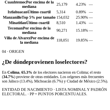
Cuauhtemoc
Por encima de la
25,179
4.23%
—
mediana
Ixtlahuacan
Último cuartil
5,314
0.89%
—
Manzanillo
Top 5% por tamaño
154,032
25.90%
—
Minatitlan
Último cuartil
8,510
1.43%
—
Tecoman
Por encima de la
90,271
15.18%
—
mediana
Villa de Alvarez
Por encima de
118,051
19.85%
—
la mediana
04 · ORIGEN
¿De dónde
provienen los
electores?
En
Colima
,
65.3%
de los electores nacieron en
Colima
; el resto
(
34.7%
) proviene de otras entidades. Los orígenes más frecuentes
son
Jalisco
(13.4%)
, Michoacán
(6.7%)
y Ciudad de México
(2.5%)
.
ENTIDAD DE NACIMIENTO · LISTA NOMINAL Y PADRÓN
ELECTORAL. · PP = PUNTOS PORCENTUALES.