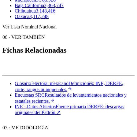
Baja California
3,363,747
Chihuahua
3,148,416
Oaxaca
3,117,248
Ver Lista Nominal Nacional
06
·
VER TAMBIÉN
Fichas Relacionadas
Glosario electoral mexicano
Definiciones: INE, DERFE,
corte, rangos quinquenales.
Encuestas SRC
Resultados de levantamientos nacionales y
estatales recientes.
INE · Datos Abiertos
Fuente primaria DERFE: descargas
originales del Padrón.
↗︎
07 · METODOLOGÍA