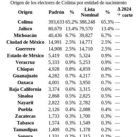
Origen de los electores de Colima por entidad de nacimiento
Δ
2024
Lista
Origen
Padrón
%
%
Nominal
corte
Colima
393,633
65.2%
388,248
65.3%
—
Jalisco
80,679
13.4%
79,570
13.4%
—
Michoacán
40,436
6.7%
39,827
6.7%
—
Ciudad de México
14,991
2.5%
14,771
2.5%
—
Guerrero
14,908
2.5%
14,710
2.5%
—
Estado de México
5,419
0.9%
5,324
0.9%
—
Veracruz
5,333
0.9%
5,253
0.9%
—
Chiapas
4,928
0.8%
4,859
0.8%
—
Guanajuato
4,282
0.7%
4,217
0.7%
—
Oaxaca
4,001
0.7%
3,950
0.7%
—
Baja California
3,374
0.6%
3,315
0.6%
—
Sinaloa
2,868
0.5%
2,825
0.5%
—
Nayarit
2,822
0.5%
2,782
0.5%
—
Puebla
2,126
0.4%
2,088
0.4%
—
Zacatecas
1,733
0.3%
1,700
0.3%
—
Tabasco
1,574
0.3%
1,549
0.3%
—
Tamaulipas
1,409
0.2%
1,378
0.2%
—
Sonora
1,331
0.2%
1,315
0.2%
—