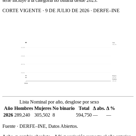
serie incluye a la categoría no binaria desde 2023.
CORTE VIGENTE · 9 DE JULIO DE 2026 · DERFE–INE
Total
594,750
551,979
478,656
405,334
332,011
Mujeres
305,502
Hombres
289,240
2026
Lista Nominal por año, desglose por sexo
Año
Hombres
Mujeres
No binario
Total
Δ abs.
Δ %
2026
289,240
305,502
8
594,750
—
—
Fuente · DERFE–INE, Datos Abiertos.