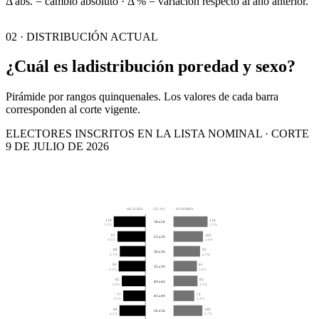
Δ abs. = cambio absoluto · Δ % = variación respecto al año anterior.
02 · DISTRIBUCIÓN ACTUAL
¿Cuál es la
distribución por
edad y sexo?
Pirámide por rangos quinquenales. Los valores de cada barra
corresponden al corte vigente.
ELECTORES INSCRITOS EN LA LISTA NOMINAL · CORTE
9 DE JULIO DE 2026
MUJERES
EDAD
HOMBRES
110
118
18 a 24
5.1%
5.5%
97
102
25 a 29
4.5%
4.8%
89
92
30 a 34
4.1%
4.3%
93
81
35 a 39
4.3%
3.8%
82
83
40 a 44
3.8%
3.9%
77
72
45 a 49
3.6%
3.4%
90
100
50 a 54
4.2%
4.7%