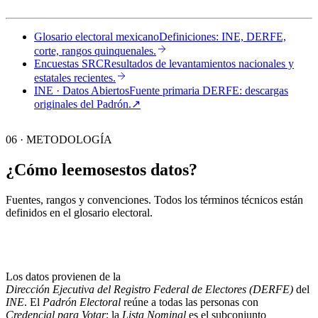
Glosario electoral mexicano
Definiciones: INE, DERFE,
corte, rangos quinquenales.
Encuestas SRC
Resultados de levantamientos nacionales y
estatales recientes.
INE · Datos Abiertos
Fuente primaria DERFE: descargas
originales del Padrón.
↗︎
06 · METODOLOGÍA
¿Cómo leemos
estos datos?
Fuentes, rangos y convenciones. Todos los términos técnicos están
definidos en el
glosario electoral
.
Los datos provienen de la
Dirección Ejecutiva del Registro Federal de Electores (DERFE)
del
INE
. El
Padrón Electoral
reúne a todas las personas con
Credencial para Votar
; la
Lista Nominal
es el subconjunto