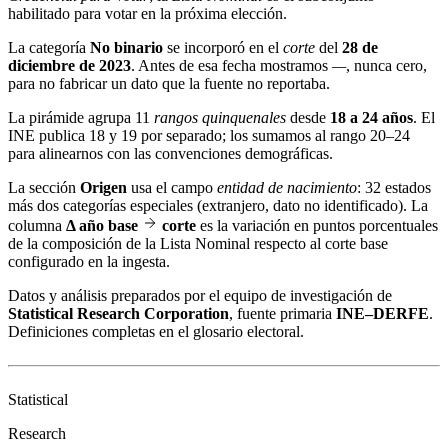
habilitado para votar en la próxima elección.
La categoría
No binario
se incorporó en el
corte
del
28 de
diciembre de 2023
. Antes de esa fecha mostramos
—
, nunca cero,
para no fabricar un dato que la fuente no reportaba.
La pirámide agrupa 11
rangos quinquenales
desde
18 a 24 años
. El
INE publica 18 y 19 por separado; los sumamos al rango 20–24
para alinearnos con las convenciones demográficas.
La sección
Origen
usa el campo
entidad de nacimiento
: 32 estados
más dos categorías especiales (extranjero, dato no identificado). La
columna
Δ año base
corte
es la variación en puntos porcentuales
de la composición de la Lista Nominal respecto al corte base
configurado en la ingesta.
Datos y análisis preparados por el equipo de investigación de
Statistical Research Corporation
, fuente primaria
INE–DERFE
.
Definiciones completas en el
glosario electoral
.
Statistical
Research