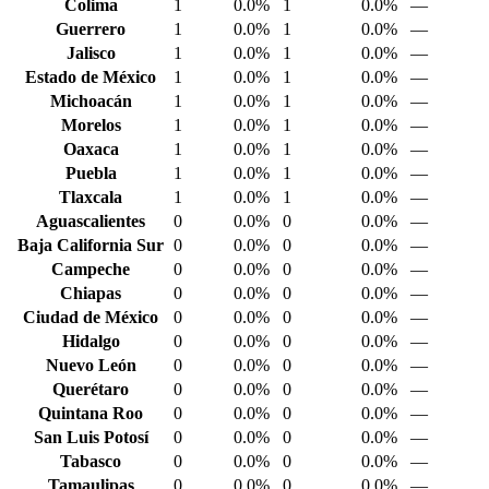
Colima
1
0.0%
1
0.0%
—
Guerrero
1
0.0%
1
0.0%
—
Jalisco
1
0.0%
1
0.0%
—
Estado de México
1
0.0%
1
0.0%
—
Michoacán
1
0.0%
1
0.0%
—
Morelos
1
0.0%
1
0.0%
—
Oaxaca
1
0.0%
1
0.0%
—
Puebla
1
0.0%
1
0.0%
—
Tlaxcala
1
0.0%
1
0.0%
—
Aguascalientes
0
0.0%
0
0.0%
—
Baja California Sur
0
0.0%
0
0.0%
—
Campeche
0
0.0%
0
0.0%
—
Chiapas
0
0.0%
0
0.0%
—
Ciudad de México
0
0.0%
0
0.0%
—
Hidalgo
0
0.0%
0
0.0%
—
Nuevo León
0
0.0%
0
0.0%
—
Querétaro
0
0.0%
0
0.0%
—
Quintana Roo
0
0.0%
0
0.0%
—
San Luis Potosí
0
0.0%
0
0.0%
—
Tabasco
0
0.0%
0
0.0%
—
Tamaulipas
0
0.0%
0
0.0%
—