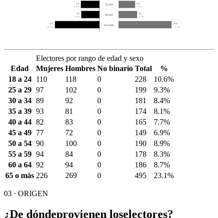
94
84
55 a 59
4.4%
3.9%
92
94
60 a 64
4.3%
4.4%
226
269
65 o más
10.5%
12.5%
Electores por rango de edad y sexo
Edad
Mujeres
Hombres
No binario
Total
%
18 a 24
110
118
0
228
10.6%
25 a 29
97
102
0
199
9.3%
30 a 34
89
92
0
181
8.4%
35 a 39
93
81
0
174
8.1%
40 a 44
82
83
0
165
7.7%
45 a 49
77
72
0
149
6.9%
50 a 54
90
100
0
190
8.9%
55 a 59
94
84
0
178
8.3%
60 a 64
92
94
0
186
8.7%
65 o más
226
269
0
495
23.1%
03 · ORIGEN
¿De dónde
provienen los
electores?