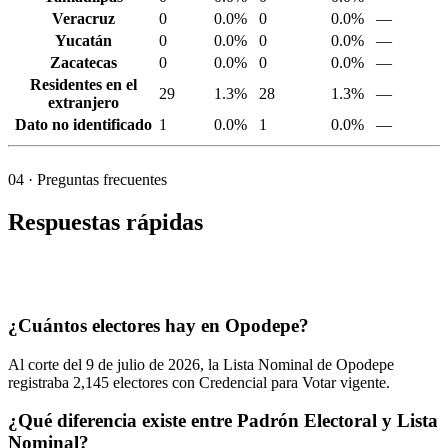
Veracruz
0
0.0%
0
0.0%
—
Yucatán
0
0.0%
0
0.0%
—
Zacatecas
0
0.0%
0
0.0%
—
Residentes en el
29
1.3%
28
1.3%
—
extranjero
Dato no identificado
1
0.0%
1
0.0%
—
04
· Preguntas frecuentes
Respuestas rápidas
¿Cuántos electores hay en Opodepe?
Al corte del
9
de julio de
2026,
la Lista Nominal de Opodepe
registraba
2,145
electores con Credencial para Votar vigente.
¿Qué diferencia existe entre Padrón Electoral y Lista
Nominal?