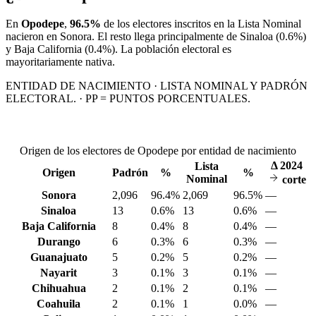
En
Opodepe
,
96.5%
de los electores inscritos en la Lista Nominal
nacieron en
Sonora
. El resto llega principalmente de
Sinaloa
(0.6%)
y Baja California
(0.4%)
. La población electoral es
mayoritariamente nativa.
ENTIDAD DE NACIMIENTO · LISTA NOMINAL Y PADRÓN
ELECTORAL. · PP = PUNTOS PORCENTUALES.
Origen de los electores de Opodepe por entidad de nacimiento
Δ
2024
Lista
Origen
Padrón
%
%
Nominal
corte
Sonora
2,096
96.4%
2,069
96.5%
—
Sinaloa
13
0.6%
13
0.6%
—
Baja California
8
0.4%
8
0.4%
—
Durango
6
0.3%
6
0.3%
—
Guanajuato
5
0.2%
5
0.2%
—
Nayarit
3
0.1%
3
0.1%
—
Chihuahua
2
0.1%
2
0.1%
—
Coahuila
2
0.1%
1
0.0%
—