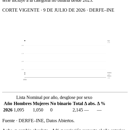
serie incluye a la categoría no binaria desde 2023.
CORTE VIGENTE · 9 DE JULIO DE 2026 · DERFE–INE
Total
2,145
1,992
1,729
1,466
1,203
Hombres
1,095
Mujeres
1,050
2026
Lista Nominal por año, desglose por sexo
Año
Hombres
Mujeres
No binario
Total
Δ abs.
Δ %
2026
1,095
1,050
0
2,145
—
—
Fuente · DERFE–INE, Datos Abiertos.