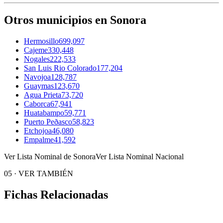
Otros municipios en Sonora
Hermosillo
699,097
Cajeme
330,448
Nogales
222,533
San Luis Rio Colorado
177,204
Navojoa
128,787
Guaymas
123,670
Agua Prieta
73,720
Caborca
67,941
Huatabampo
59,771
Puerto Peðasco
58,823
Etchojoa
46,080
Empalme
41,592
Ver Lista Nominal de Sonora
Ver Lista Nominal Nacional
05
·
VER TAMBIÉN
Fichas Relacionadas