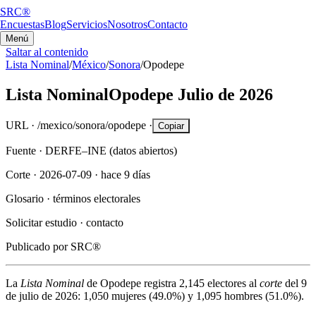
SRC®
Encuestas
Blog
Servicios
Nosotros
Contacto
Menú
Saltar al contenido
Lista Nominal
/
México
/
Sonora
/
Opodepe
Lista Nominal
Opodepe
Julio de 2026
URL ·
/mexico/sonora/opodepe
·
Copiar
Fuente ·
DERFE–INE (datos abiertos)
Corte ·
2026-07-09
·
hace 9 días
Glosario ·
términos electorales
Solicitar estudio ·
contacto
Publicado por
SRC®
La
Lista Nominal
de
Opodepe
registra
2,145
electores al
corte
del
9
de julio de 2026
:
1,050
mujeres (
49.0%
) y
1,095
hombres (
51.0%
).