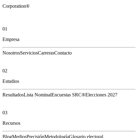
Corporation®
01
Empresa
Nosotros
Servicios
Carreras
Contacto
02
Estudios
Resultados
Lista Nominal
Encuestas SRC®
Elecciones 2027
03
Recursos
Blog
Medios
Precisión
Metodología
Glosario electoral