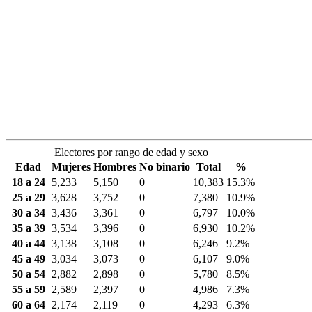
Electores por rango de edad y sexo
Edad
Mujeres
Hombres
No binario
Total
%
18 a 24
5,233
5,150
0
10,383
15.3%
25 a 29
3,628
3,752
0
7,380
10.9%
30 a 34
3,436
3,361
0
6,797
10.0%
35 a 39
3,534
3,396
0
6,930
10.2%
40 a 44
3,138
3,108
0
6,246
9.2%
45 a 49
3,034
3,073
0
6,107
9.0%
50 a 54
2,882
2,898
0
5,780
8.5%
55 a 59
2,589
2,397
0
4,986
7.3%
60 a 64
2,174
2,119
0
4,293
6.3%