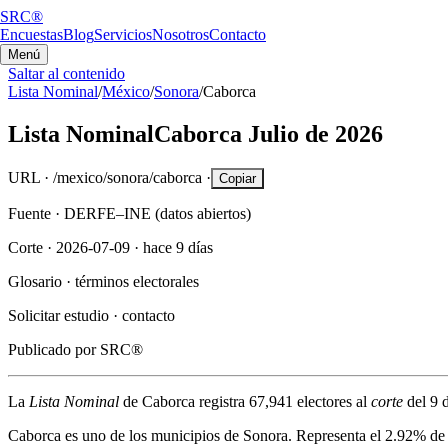
SRC®
Encuestas
Blog
Servicios
Nosotros
Contacto
Menú
Saltar al contenido
Lista Nominal
/
México
/
Sonora
/
Caborca
Lista Nominal
Caborca
Julio de 2026
URL ·
/mexico/sonora/caborca
·
Copiar
Fuente ·
DERFE–INE (datos abiertos)
Corte ·
2026-07-09
·
hace 9 días
Glosario ·
términos electorales
Solicitar estudio ·
contacto
Publicado por
SRC®
La
Lista Nominal
de
Caborca
registra
67,941
electores al
corte
del
9 
Caborca
es uno de los municipios de
Sonora
. Representa el
2.92%
de 