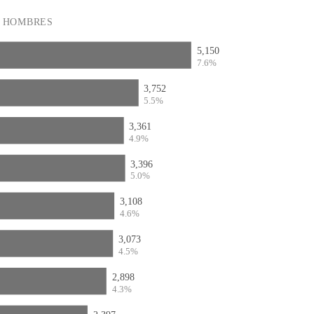
HOMBRES
5,150
7.6%
3,752
5.5%
3,361
4.9%
3,396
5.0%
3,108
4.6%
3,073
4.5%
2,898
4.3%