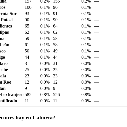
ila
157
0.2%
155
0.2%
—
los
100
0.1%
96
0.1%
—
ornia Sur
93
0.1%
91
0.1%
—
 Potosí
90
0.1%
90
0.1%
—
ientes
65
0.1%
64
0.1%
—
ipas
62
0.1%
62
0.1%
—
ima
59
0.1%
58
0.1%
—
 León
61
0.1%
58
0.1%
—
sco
50
0.1%
49
0.1%
—
lgo
44
0.1%
44
0.1%
—
taro
31
0.0%
31
0.0%
—
eche
25
0.0%
25
0.0%
—
ala
23
0.0%
23
0.0%
—
a Roo
12
0.0%
12
0.0%
—
tán
9
0.0%
9
0.0%
—
el extranjero
582
0.8%
556
0.8%
—
ntificado
11
0.0%
11
0.0%
—
ectores hay en Caborca?