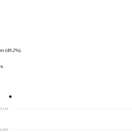
es (49.2%).
ra.
3,114
4,838