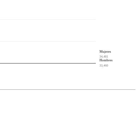
Mujeres
34,481
Hombres
33,460