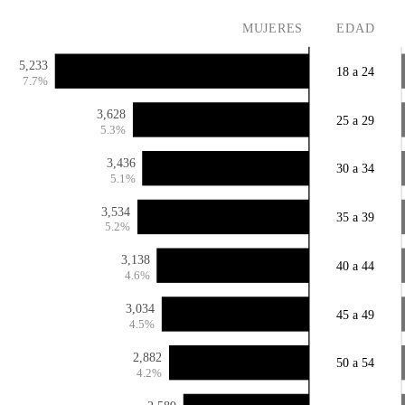
MUJERES
EDAD
5,233
18 a 24
7.7%
3,628
25 a 29
5.3%
3,436
30 a 34
5.1%
3,534
35 a 39
5.2%
3,138
40 a 44
4.6%
3,034
45 a 49
4.5%
2,882
50 a 54
4.2%