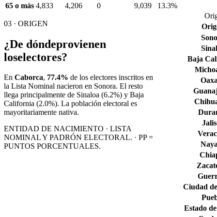
65 o más
4,833
4,206
0
9,039
13.3%
Ori
03 · ORIGEN
Orig
Son
¿De dónde
provienen
Sina
los
electores?
Baja Cal
Micho
En
Caborca
,
77.4%
de los electores inscritos en
Oax
la Lista Nominal nacieron en
Sonora
. El resto
Guana
llega principalmente de
Sinaloa
(6.2%)
y Baja
Chihu
California
(2.0%)
. La población electoral es
Dura
mayoritariamente nativa.
Jali
ENTIDAD DE NACIMIENTO · LISTA
Verac
NOMINAL Y PADRÓN ELECTORAL. · PP =
Naya
PUNTOS PORCENTUALES.
Chia
Zacat
Guerr
Ciudad de
Pueb
Estado de