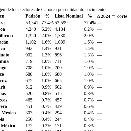
gen de los electores de Caborca por entidad de nacimiento
en
Padrón
%
Lista Nominal
%
Δ
2024
corte
ora
53,341
77.4%
52,599
77.4%
—
loa
4,240
6.2%
4,184
6.2%
—
ifornia
1,350
2.0%
1,330
2.0%
—
acán
1,102
1.6%
1,089
1.6%
—
aca
942
1.4%
931
1.4%
—
juato
902
1.3%
896
1.3%
—
ahua
719
1.0%
711
1.0%
—
ngo
708
1.0%
700
1.0%
—
sco
688
1.0%
680
1.0%
—
ruz
675
1.0%
665
1.0%
—
rit
612
0.9%
602
0.9%
—
pas
520
0.8%
515
0.8%
—
ecas
465
0.7%
457
0.7%
—
ero
451
0.7%
439
0.6%
—
 México
303
0.4%
294
0.4%
—
la
250
0.4%
244
0.4%
—
 México
172
0.2%
171
0.3%
—