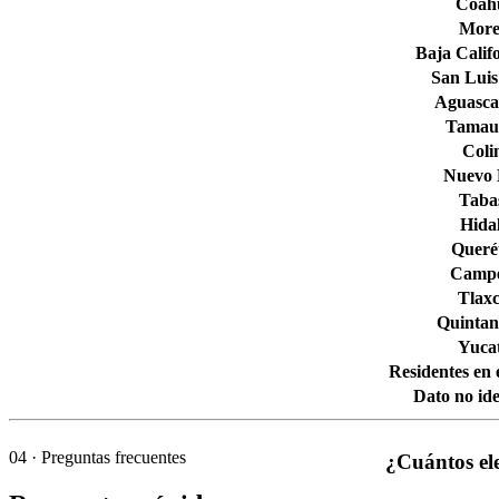
Coahu
More
Baja Calif
San Luis
Aguascal
Tamaul
Col
Nuevo
Taba
Hida
Queré
Camp
Tlaxc
Quintan
Yuca
Residentes en 
Dato no ide
04
· Preguntas frecuentes
¿Cuántos el