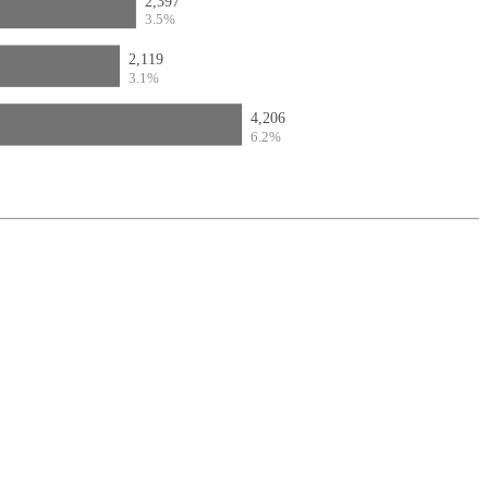
2,397
3.5%
2,119
3.1%
4,206
6.2%