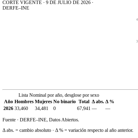
CORTE VIGENTE · 9 DE JULIO DE 2026 ·
DERFE–INE
4
3
Lista Nominal por año, desglose por sexo
Año
Hombres
Mujeres
No binario
Total
Δ abs.
Δ %
2026
33,460
34,481
0
67,941
—
—
Fuente · DERFE–INE, Datos Abiertos.
Δ abs. = cambio absoluto · Δ % = variación respecto al año anterior.