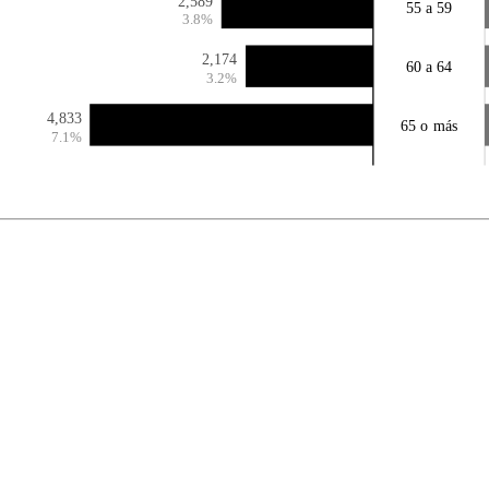
2,589
55 a 59
3.8%
2,174
60 a 64
3.2%
4,833
65 o más
7.1%