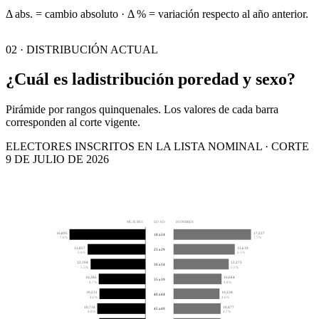
Δ abs. = cambio absoluto · Δ % = variación respecto al año anterior.
02 · DISTRIBUCIÓN ACTUAL
¿Cuál es la
distribución por
edad y sexo?
Pirámide por rangos quinquenales. Los valores de cada barra
corresponden al corte vigente.
ELECTORES INSCRITOS EN LA LISTA NOMINAL · CORTE
9 DE JULIO DE 2026
MUJERES
EDAD
HOMBRES
16,895
17,237
18 a 24
7.6%
7.7%
12,857
13,619
25 a 29
5.8%
6.1%
12,194
12,273
30 a 34
5.5%
5.5%
10,386
10,684
35 a 39
4.7%
4.8%
10,231
10,228
40 a 44
4.6%
4.6%
10,718
10,477
45 a 49
4.8%
4.7%