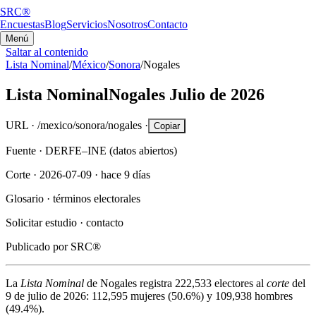
SRC®
Encuestas
Blog
Servicios
Nosotros
Contacto
Menú
Saltar al contenido
Lista Nominal
/
México
/
Sonora
/
Nogales
Lista Nominal
Nogales
Julio de 2026
URL ·
/mexico/sonora/nogales
·
Copiar
Fuente ·
DERFE–INE (datos abiertos)
Corte ·
2026-07-09
·
hace 9 días
Glosario ·
términos electorales
Solicitar estudio ·
contacto
Publicado por
SRC®
La
Lista Nominal
de
Nogales
registra
222,533
electores al
corte
del
9 de julio de 2026
:
112,595
mujeres (
50.6%
) y
109,938
hombres
(
49.4%
).