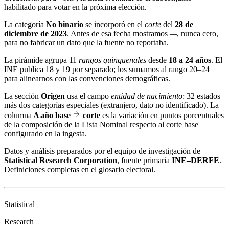
habilitado para votar en la próxima elección.
La categoría
No binario
se incorporó en el
corte
del
28 de
diciembre de 2023
. Antes de esa fecha mostramos
—
, nunca cero,
para no fabricar un dato que la fuente no reportaba.
La pirámide agrupa 11
rangos quinquenales
desde
18 a 24 años
. El
INE publica 18 y 19 por separado; los sumamos al rango 20–24
para alinearnos con las convenciones demográficas.
La sección
Origen
usa el campo
entidad de nacimiento
: 32 estados
más dos categorías especiales (extranjero, dato no identificado). La
columna
Δ año base
corte
es la variación en puntos porcentuales
de la composición de la Lista Nominal respecto al corte base
configurado en la ingesta.
Datos y análisis preparados por el equipo de investigación de
Statistical Research Corporation
, fuente primaria
INE–DERFE
.
Definiciones completas en el
glosario electoral
.
Statistical
Research