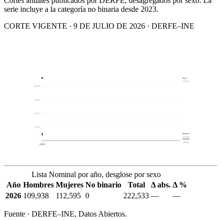
Cortes anuales publicados por DERFE, desagregados por sexo. La
serie incluye a la categoría no binaria desde 2023.
CORTE VIGENTE · 9 DE JULIO DE 2026 · DERFE–INE
Total
222,533
206,770
179,747
152,724
125,701
Mujeres
112,595
Hombres
109,938
2026
Lista Nominal por año, desglose por sexo
Año
Hombres
Mujeres
No binario
Total
Δ abs.
Δ %
2026
109,938
112,595
0
222,533
—
—
Fuente · DERFE–INE, Datos Abiertos.