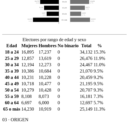
10,279
10,428
50 a 54
4.6%
4.7%
8,108
8,073
55 a 59
3.6%
3.6%
6,697
6,000
60 a 64
3.0%
2.7%
14,230
10,919
65 o más
6.4%
4.9%
Electores por rango de edad y sexo
Edad
Mujeres
Hombres
No binario
Total
%
18 a 24
16,895
17,237
0
34,132
15.3%
25 a 29
12,857
13,619
0
26,476
11.9%
30 a 34
12,194
12,273
0
24,467
11.0%
35 a 39
10,386
10,684
0
21,070
9.5%
40 a 44
10,231
10,228
0
20,459
9.2%
45 a 49
10,718
10,477
0
21,195
9.5%
50 a 54
10,279
10,428
0
20,707
9.3%
55 a 59
8,108
8,073
0
16,181
7.3%
60 a 64
6,697
6,000
0
12,697
5.7%
65 o más
14,230
10,919
0
25,149
11.3%
03 · ORIGEN