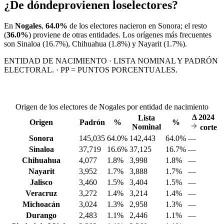
¿De dónde
provienen los
electores?
En
Nogales
,
64.0%
de los electores nacieron en
Sonora
; el resto
(
36.0%
) proviene de otras entidades. Los orígenes más frecuentes
son
Sinaloa
(16.7%)
, Chihuahua
(1.8%)
y Nayarit
(1.7%)
.
ENTIDAD DE NACIMIENTO · LISTA NOMINAL Y PADRÓN
ELECTORAL. · PP = PUNTOS PORCENTUALES.
Origen de los electores de Nogales por entidad de nacimiento
Δ
2024
Lista
Origen
Padrón
%
%
Nominal
corte
Sonora
145,035
64.0%
142,443
64.0%
—
Sinaloa
37,719
16.6%
37,125
16.7%
—
Chihuahua
4,077
1.8%
3,998
1.8%
—
Nayarit
3,952
1.7%
3,888
1.7%
—
Jalisco
3,460
1.5%
3,404
1.5%
—
Veracruz
3,272
1.4%
3,214
1.4%
—
Michoacán
3,024
1.3%
2,958
1.3%
—
Durango
2,483
1.1%
2,446
1.1%
—