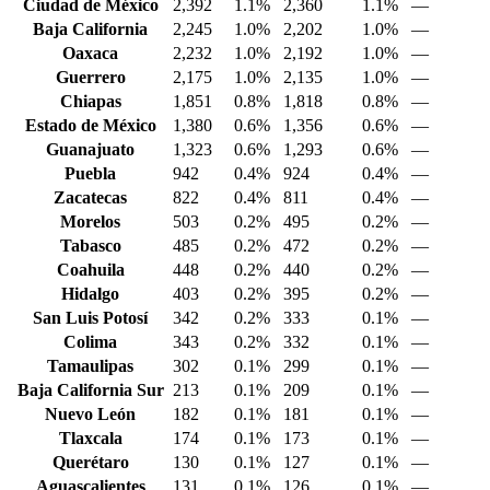
Ciudad de México
2,392
1.1%
2,360
1.1%
—
Baja California
2,245
1.0%
2,202
1.0%
—
Oaxaca
2,232
1.0%
2,192
1.0%
—
Guerrero
2,175
1.0%
2,135
1.0%
—
Chiapas
1,851
0.8%
1,818
0.8%
—
Estado de México
1,380
0.6%
1,356
0.6%
—
Guanajuato
1,323
0.6%
1,293
0.6%
—
Puebla
942
0.4%
924
0.4%
—
Zacatecas
822
0.4%
811
0.4%
—
Morelos
503
0.2%
495
0.2%
—
Tabasco
485
0.2%
472
0.2%
—
Coahuila
448
0.2%
440
0.2%
—
Hidalgo
403
0.2%
395
0.2%
—
San Luis Potosí
342
0.2%
333
0.1%
—
Colima
343
0.2%
332
0.1%
—
Tamaulipas
302
0.1%
299
0.1%
—
Baja California Sur
213
0.1%
209
0.1%
—
Nuevo León
182
0.1%
181
0.1%
—
Tlaxcala
174
0.1%
173
0.1%
—
Querétaro
130
0.1%
127
0.1%
—
Aguascalientes
131
0.1%
126
0.1%
—