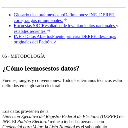
Glosario electoral mexicano
Definiciones: INE, DERFE,
corte, rangos quinquenales.
Encuestas SRC
Resultados de levantamientos nacionales y
estatales recientes.
INE · Datos Abiertos
Fuente primaria DERFE: descargas
originales del Padrón.
↗︎
06 · METODOLOGÍA
¿Cómo leemos
estos datos?
Fuentes, rangos y convenciones. Todos los términos técnicos están
definidos en el
glosario electoral
.
Los datos provienen de la
Dirección Ejecutiva del Registro Federal de Electores (DERFE)
del
INE
. El
Padrón Electoral
reúne a todas las personas con
Credencial para Votar
; la
Lista Nominal
es el subconjunto