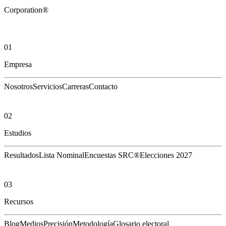
Corporation®
01
Empresa
Nosotros
Servicios
Carreras
Contacto
02
Estudios
Resultados
Lista Nominal
Encuestas SRC®
Elecciones 2027
03
Recursos
Blog
Medios
Precisión
Metodología
Glosario electoral