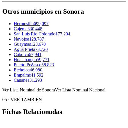
Otros municipios en Sonora
Hermosillo
699,097
Cajeme
330,448
San Luis Rio Colorado
177,204
Navojoa
128,787
Guaymas
123,670
Agua Prieta
73,720
Caborca
67,941
Huatabampo
59,771
Puerto Peðasco
58,823
Etchojoa
46,080
Empalme
41,592
Cananea
31,293
Ver Lista Nominal de Sonora
Ver Lista Nominal Nacional
05
·
VER TAMBIÉN
Fichas Relacionadas