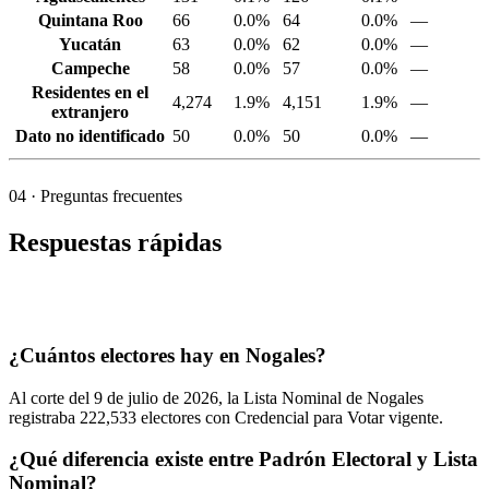
Quintana Roo
66
0.0%
64
0.0%
—
Yucatán
63
0.0%
62
0.0%
—
Campeche
58
0.0%
57
0.0%
—
Residentes en el
4,274
1.9%
4,151
1.9%
—
extranjero
Dato no identificado
50
0.0%
50
0.0%
—
04
· Preguntas frecuentes
Respuestas rápidas
¿Cuántos electores hay en Nogales?
Al corte del
9
de julio de
2026,
la Lista Nominal de Nogales
registraba
222,533
electores con Credencial para Votar vigente.
¿Qué diferencia existe entre Padrón Electoral y Lista
Nominal?