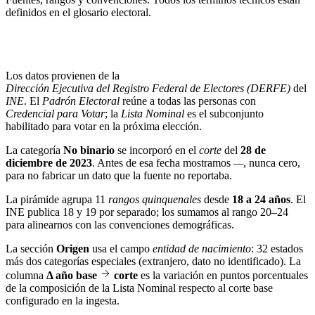
definidos en el
glosario electoral
.
Los datos provienen de la
Dirección Ejecutiva del Registro Federal de Electores (DERFE)
del
INE
. El
Padrón Electoral
reúne a todas las personas con
Credencial para Votar
; la
Lista Nominal
es el subconjunto
habilitado para votar en la próxima elección.
La categoría
No binario
se incorporó en el
corte
del
28 de
diciembre de 2023
. Antes de esa fecha mostramos
—
, nunca cero,
para no fabricar un dato que la fuente no reportaba.
La pirámide agrupa 11
rangos quinquenales
desde
18 a 24 años
. El
INE publica 18 y 19 por separado; los sumamos al rango 20–24
para alinearnos con las convenciones demográficas.
La sección
Origen
usa el campo
entidad de nacimiento
: 32 estados
más dos categorías especiales (extranjero, dato no identificado). La
columna
Δ año base
corte
es la variación en puntos porcentuales
de la composición de la Lista Nominal respecto al corte base
configurado en la ingesta.