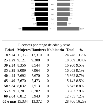
4.6%
4.5%
7,692
7,670
40 a 44
4.3%
4.3%
7,670
7,473
45 a 49
4.3%
4.2%
8,032
7,513
50 a 54
4.5%
4.2%
7,281
6,702
55 a 59
4.1%
3.8%
6,812
5,943
60 a 64
3.8%
3.4%
15,334
13,372
65 o más
8.7%
7.5%
Electores por rango de edad y sexo
Edad
Mujeres
Hombres
No binario
Total
%
18 a 24
11,938
12,310
0
24,248
13.7%
25 a 29
9,121
9,388
0
18,509
10.4%
30 a 34
8,356
8,544
0
16,900
9.5%
35 a 39
8,089
7,964
0
16,053
9.1%
40 a 44
7,692
7,670
0
15,362
8.7%
45 a 49
7,670
7,473
0
15,143
8.5%
50 a 54
8,032
7,513
0
15,545
8.8%
55 a 59
7,281
6,702
0
13,983
7.9%
60 a 64
6,812
5,943
0
12,755
7.2%
65 o más
15,334
13,372
0
28,706
16.2%