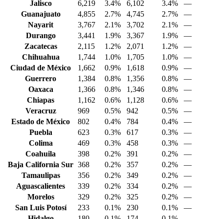
Jalisco
6,219
3.4%
6,102
3.4%
—
Guanajuato
4,855
2.7%
4,745
2.7%
—
Nayarit
3,767
2.1%
3,702
2.1%
—
Durango
3,441
1.9%
3,367
1.9%
—
Zacatecas
2,115
1.2%
2,071
1.2%
—
Chihuahua
1,744
1.0%
1,705
1.0%
—
Ciudad de México
1,662
0.9%
1,618
0.9%
—
Guerrero
1,384
0.8%
1,356
0.8%
—
Oaxaca
1,366
0.8%
1,346
0.8%
—
Chiapas
1,162
0.6%
1,128
0.6%
—
Veracruz
969
0.5%
942
0.5%
—
Estado de México
802
0.4%
784
0.4%
—
Puebla
623
0.3%
617
0.3%
—
Colima
469
0.3%
458
0.3%
—
Coahuila
398
0.2%
391
0.2%
—
Baja California Sur
368
0.2%
357
0.2%
—
Tamaulipas
356
0.2%
349
0.2%
—
Aguascalientes
339
0.2%
334
0.2%
—
Morelos
329
0.2%
325
0.2%
—
San Luis Potosí
233
0.1%
230
0.1%
—
Hidalgo
180
0.1%
174
0.1%
—