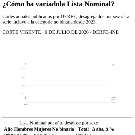
¿Cómo ha variado
la Lista Nominal?
Cortes anuales publicados por DERFE, desagregados por sexo. La
serie incluye a la categoría no binaria desde 2023.
CORTE VIGENTE · 9 DE JULIO DE 2026 · DERFE–INE
Total
177,204
164,559
142,881
121,203
99,525
Mujeres
90,325
Hombres
86,879
2026
Lista Nominal por año, desglose por sexo
Año
Hombres
Mujeres
No binario
Total
Δ abs.
Δ %