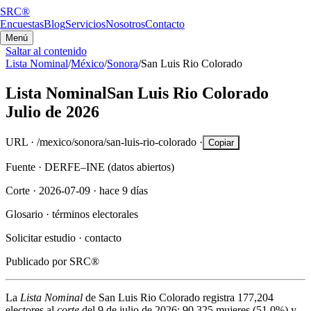
SRC®
Encuestas
Blog
Servicios
Nosotros
Contacto
Menú
Saltar al contenido
Lista Nominal
/
México
/
Sonora
/
San Luis Rio Colorado
Lista Nominal
San Luis Rio Colorado
Julio de 2026
URL ·
/mexico/sonora/san-luis-rio-colorado
·
Copiar
Fuente ·
DERFE–INE (datos abiertos)
Corte ·
2026-07-09
·
hace 9 días
Glosario ·
términos electorales
Solicitar estudio ·
contacto
Publicado por
SRC®
La
Lista Nominal
de
San Luis Rio Colorado
registra
177,204
electores al
corte
del
9 de julio de 2026
:
90,325
mujeres (
51.0%
) y