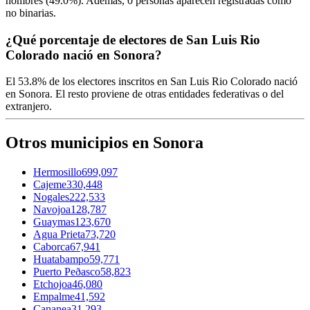
hombres (
49.0%
). Además,
0
personas aparecen registradas como
no binarias.
¿Qué porcentaje de electores de San Luis Rio
Colorado nació en Sonora?
El
53.8%
de los electores inscritos en San Luis Rio Colorado nació
en
Sonora
. El resto proviene de otras entidades federativas o del
extranjero.
Otros municipios en Sonora
Hermosillo
699,097
Cajeme
330,448
Nogales
222,533
Navojoa
128,787
Guaymas
123,670
Agua Prieta
73,720
Caborca
67,941
Huatabampo
59,771
Puerto Peðasco
58,823
Etchojoa
46,080
Empalme
41,592
Cananea
31,293