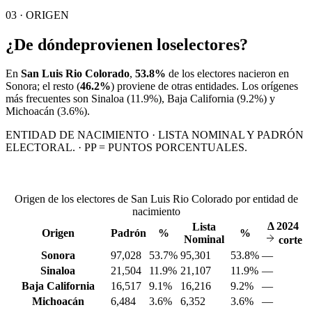
03 · ORIGEN
¿De dónde
provienen los
electores?
En
San Luis Rio Colorado
,
53.8%
de los electores nacieron en
Sonora
; el resto (
46.2%
) proviene de otras entidades. Los orígenes
más frecuentes son
Sinaloa
(11.9%)
, Baja California
(9.2%)
y
Michoacán
(3.6%)
.
ENTIDAD DE NACIMIENTO · LISTA NOMINAL Y PADRÓN
ELECTORAL. · PP = PUNTOS PORCENTUALES.
Origen de los electores de San Luis Rio Colorado por entidad de
nacimiento
Δ
2024
Lista
Origen
Padrón
%
%
Nominal
corte
Sonora
97,028
53.7%
95,301
53.8%
—
Sinaloa
21,504
11.9%
21,107
11.9%
—
Baja California
16,517
9.1%
16,216
9.2%
—
Michoacán
6,484
3.6%
6,352
3.6%
—