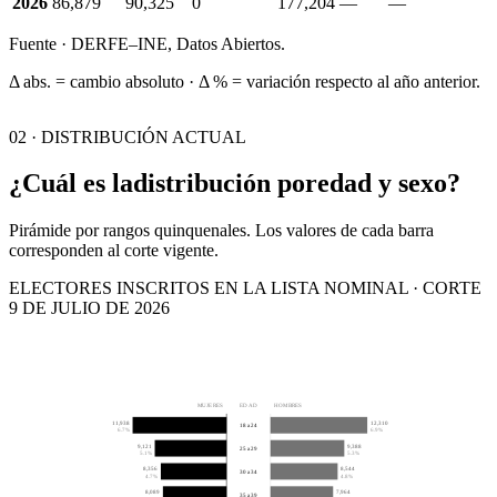
2026
86,879
90,325
0
177,204
—
—
Fuente · DERFE–INE, Datos Abiertos.
Δ abs. = cambio absoluto · Δ % = variación respecto al año anterior.
02 · DISTRIBUCIÓN ACTUAL
¿Cuál es la
distribución por
edad y sexo?
Pirámide por rangos quinquenales. Los valores de cada barra
corresponden al corte vigente.
ELECTORES INSCRITOS EN LA LISTA NOMINAL · CORTE
9 DE JULIO DE 2026
MUJERES
EDAD
HOMBRES
11,938
12,310
18 a 24
6.7%
6.9%
9,121
9,388
25 a 29
5.1%
5.3%
8,356
8,544
30 a 34
4.7%
4.8%
8,089
7,964
35 a 39