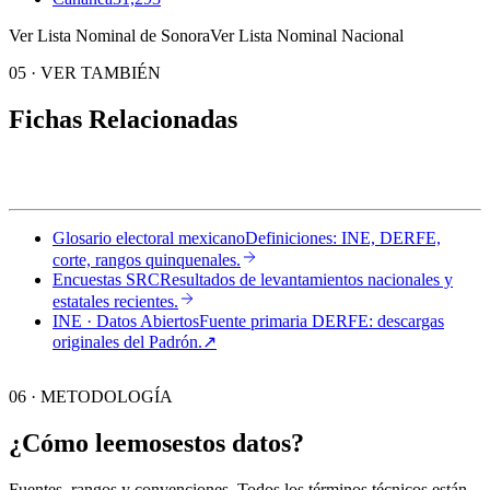
Ver Lista Nominal de Sonora
Ver Lista Nominal Nacional
05
·
VER TAMBIÉN
Fichas Relacionadas
Glosario electoral mexicano
Definiciones: INE, DERFE,
corte, rangos quinquenales.
Encuestas SRC
Resultados de levantamientos nacionales y
estatales recientes.
INE · Datos Abiertos
Fuente primaria DERFE: descargas
originales del Padrón.
↗︎
06 · METODOLOGÍA
¿Cómo leemos
estos datos?
Fuentes, rangos y convenciones. Todos los términos técnicos están