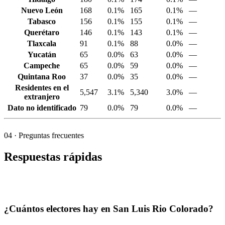
Nuevo León
168
0.1%
165
0.1%
—
Tabasco
156
0.1%
155
0.1%
—
Querétaro
146
0.1%
143
0.1%
—
Tlaxcala
91
0.1%
88
0.0%
—
Yucatán
65
0.0%
63
0.0%
—
Campeche
65
0.0%
59
0.0%
—
Quintana Roo
37
0.0%
35
0.0%
—
Residentes en el
5,547
3.1%
5,340
3.0%
—
extranjero
Dato no identificado
79
0.0%
79
0.0%
—
04
· Preguntas frecuentes
Respuestas rápidas
¿Cuántos electores hay en San Luis Rio Colorado?