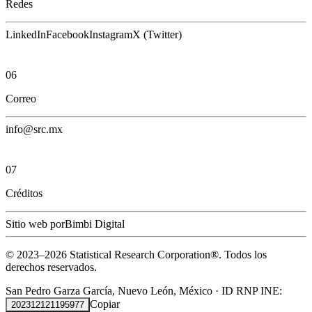
Redes
LinkedIn
Facebook
Instagram
X (Twitter)
06
Correo
info@src.mx
07
Créditos
Sitio web por
Bimbi Digital
© 2023–
2026
Statistical Research Corporation®.
Todos los
derechos reservados.
San Pedro Garza García, Nuevo León, México
·
ID RNP INE:
Copiar
202312121195977