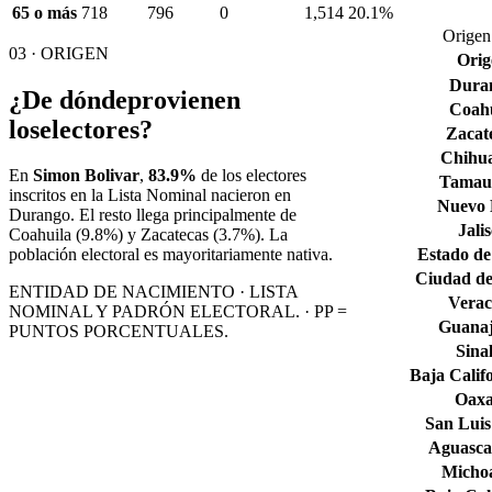
65 o más
718
796
0
1,514
20.1%
Origen
03 · ORIGEN
Orig
Dura
¿De dónde
provienen
Coahu
los
electores?
Zacat
Chihu
En
Simon Bolivar
,
83.9%
de los electores
Tamaul
inscritos en la Lista Nominal nacieron en
Nuevo
Durango
. El resto llega principalmente de
Jali
Coahuila
(9.8%)
y Zacatecas
(3.7%)
. La
Estado de
población electoral es mayoritariamente nativa.
Ciudad de
ENTIDAD DE NACIMIENTO · LISTA
Verac
NOMINAL Y PADRÓN ELECTORAL. · PP =
Guana
PUNTOS PORCENTUALES.
Sina
Baja Calif
Oax
San Luis
Aguascal
Micho