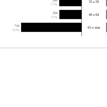
266
55 a 59
3.5%
264
60 a 64
3.5%
718
65 o más
9.5%