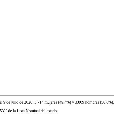
el
9 de julio de 2026
:
3,714
mujeres (
49.4%
) y
3,809
hombres (
50.6%
).
.53%
de la Lista Nominal del estado.