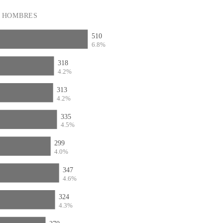
HOMBRES
510
6.8%
318
4.2%
313
4.2%
335
4.5%
299
4.0%
347
4.6%
324
4.3%