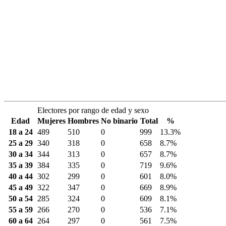
Electores por rango de edad y sexo
Edad
Mujeres
Hombres
No binario
Total
%
18 a 24
489
510
0
999
13.3%
25 a 29
340
318
0
658
8.7%
30 a 34
344
313
0
657
8.7%
35 a 39
384
335
0
719
9.6%
40 a 44
302
299
0
601
8.0%
45 a 49
322
347
0
669
8.9%
50 a 54
285
324
0
609
8.1%
55 a 59
266
270
0
536
7.1%
60 a 64
264
297
0
561
7.5%