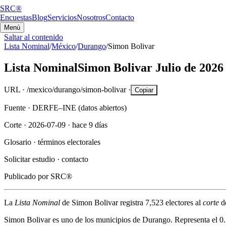
SRC®
Encuestas
Blog
Servicios
Nosotros
Contacto
Menú
Saltar al contenido
Lista Nominal
/
México
/
Durango
/
Simon Bolivar
Lista Nominal
Simon Bolivar
Julio de 2026
URL ·
/mexico/durango/simon-bolivar
·
Copiar
Fuente ·
DERFE–INE (datos abiertos)
Corte ·
2026-07-09
·
hace 9 días
Glosario ·
términos electorales
Solicitar estudio ·
contacto
Publicado por
SRC®
La
Lista Nominal
de
Simon Bolivar
registra
7,523
electores al
corte
d
Simon Bolivar
es uno de los municipios de
Durango
. Representa el
0