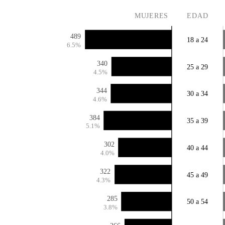
MUJERES
EDAD
489
18 a 24
6.5%
340
25 a 29
4.5%
344
30 a 34
4.6%
384
35 a 39
5.1%
302
40 a 44
4.0%
322
45 a 49
4.3%
285
50 a 54
3.8%