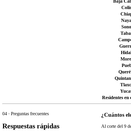
Baja Cal
Col
Chia
Naya
Son
Taba
Camp
Guerr
Hida
More
Pueb
Queré
Quintan
Tlaxc
Yuca
Residentes en 
04
· Preguntas frecuentes
¿Cuántos el
Respuestas rápidas
Al corte del
9
de