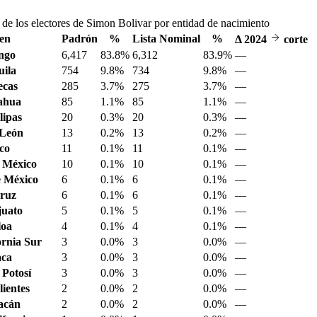
 de los electores de Simon Bolivar por entidad de nacimiento
en
Padrón
%
Lista Nominal
%
Δ
2024
corte
ngo
6,417
83.8%
6,312
83.9%
—
ila
754
9.8%
734
9.8%
—
ecas
285
3.7%
275
3.7%
—
ahua
85
1.1%
85
1.1%
—
ipas
20
0.3%
20
0.3%
—
 León
13
0.2%
13
0.2%
—
sco
11
0.1%
11
0.1%
—
 México
10
0.1%
10
0.1%
—
 México
6
0.1%
6
0.1%
—
ruz
6
0.1%
6
0.1%
—
juato
5
0.1%
5
0.1%
—
loa
4
0.1%
4
0.1%
—
ornia Sur
3
0.0%
3
0.0%
—
aca
3
0.0%
3
0.0%
—
 Potosí
3
0.0%
3
0.0%
—
ientes
2
0.0%
2
0.0%
—
acán
2
0.0%
2
0.0%
—