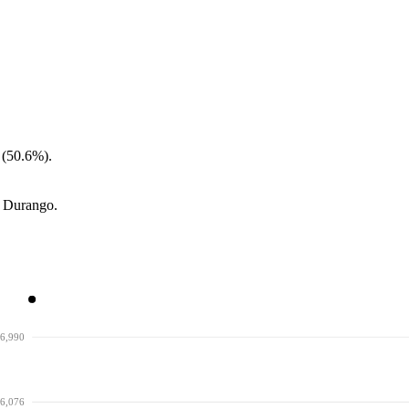
 (50.6%).
n Durango.
6,990
6,076