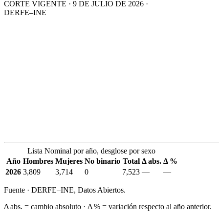
CORTE VIGENTE · 9 DE JULIO DE 2026 ·
DERFE–INE
Lista Nominal por año, desglose por sexo
Año
Hombres
Mujeres
No binario
Total
Δ abs.
Δ %
2026
3,809
3,714
0
7,523
—
—
Fuente · DERFE–INE, Datos Abiertos.
Δ abs. = cambio absoluto · Δ % = variación respecto al año anterior.