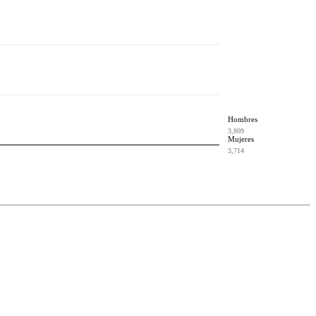
Hombres
3,809
Mujeres
3,714