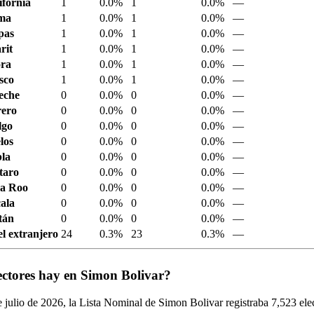
ifornia
1
0.0%
1
0.0%
—
ima
1
0.0%
1
0.0%
—
pas
1
0.0%
1
0.0%
—
rit
1
0.0%
1
0.0%
—
ora
1
0.0%
1
0.0%
—
sco
1
0.0%
1
0.0%
—
eche
0
0.0%
0
0.0%
—
ero
0
0.0%
0
0.0%
—
lgo
0
0.0%
0
0.0%
—
los
0
0.0%
0
0.0%
—
la
0
0.0%
0
0.0%
—
taro
0
0.0%
0
0.0%
—
a Roo
0
0.0%
0
0.0%
—
ala
0
0.0%
0
0.0%
—
tán
0
0.0%
0
0.0%
—
el extranjero
24
0.3%
23
0.3%
—
ectores hay en Simon Bolivar?
 julio de
2026,
la Lista Nominal de Simon Bolivar registraba
7,523
ele