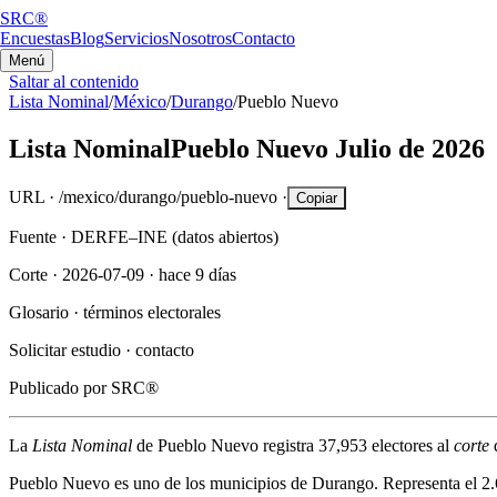
SRC®
Encuestas
Blog
Servicios
Nosotros
Contacto
Menú
Saltar al contenido
Lista Nominal
/
México
/
Durango
/
Pueblo Nuevo
Lista Nominal
Pueblo Nuevo
Julio de 2026
URL ·
/mexico/durango/pueblo-nuevo
·
Copiar
Fuente ·
DERFE–INE (datos abiertos)
Corte ·
2026-07-09
·
hace 9 días
Glosario ·
términos electorales
Solicitar estudio ·
contacto
Publicado por
SRC®
La
Lista Nominal
de
Pueblo Nuevo
registra
37,953
electores al
corte
Pueblo Nuevo
es uno de los municipios de
Durango
. Representa el
2