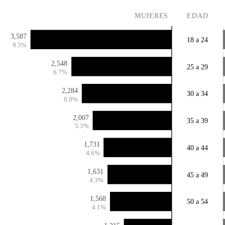
MUJERES
EDAD
3,587
18 a 24
9.5%
2,548
25 a 29
6.7%
2,284
30 a 34
6.0%
2,007
35 a 39
5.3%
1,731
40 a 44
4.6%
1,631
45 a 49
4.3%
1,568
50 a 54
4.1%