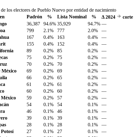
 de los electores de Pueblo Nuevo por entidad de nacimiento
en
Padrón
%
Lista Nominal
%
Δ
2024
corte
ngo
36,387
94.6%
35,929
94.7%
—
loa
799
2.1%
777
2.0%
—
ahua
167
0.4%
163
0.4%
—
rit
155
0.4%
152
0.4%
—
ifornia
89
0.2%
85
0.2%
—
ecas
75
0.2%
75
0.2%
—
ruz
70
0.2%
70
0.2%
—
 México
69
0.2%
69
0.2%
—
ila
66
0.2%
65
0.2%
—
aca
61
0.2%
61
0.2%
—
sco
60
0.2%
60
0.2%
—
 México
59
0.2%
57
0.2%
—
acán
54
0.1%
54
0.1%
—
ora
46
0.1%
46
0.1%
—
ero
39
0.1%
39
0.1%
—
pas
28
0.1%
28
0.1%
—
 Potosí
27
0.1%
27
0.1%
—