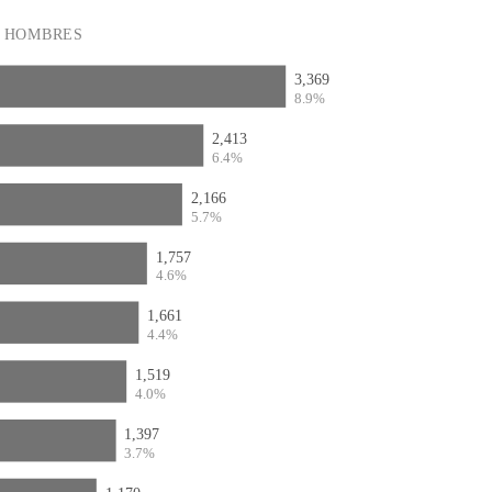
HOMBRES
3,369
8.9%
2,413
6.4%
2,166
5.7%
1,757
4.6%
1,661
4.4%
1,519
4.0%
1,397
3.7%