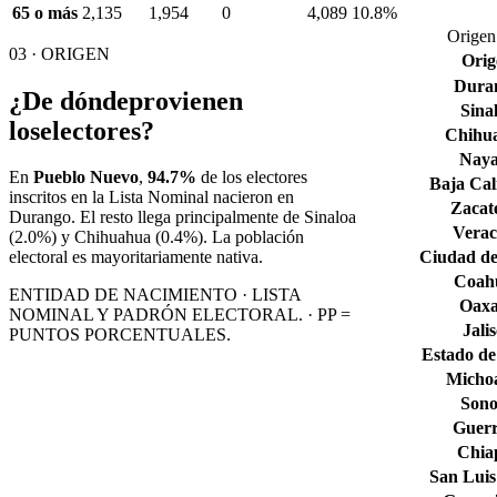
65 o más
2,135
1,954
0
4,089
10.8%
Origen
03 · ORIGEN
Orig
Dura
¿De dónde
provienen
Sina
los
electores?
Chihu
Naya
En
Pueblo Nuevo
,
94.7%
de los electores
Baja Cal
inscritos en la Lista Nominal nacieron en
Zacat
Durango
. El resto llega principalmente de
Sinaloa
Verac
(2.0%)
y Chihuahua
(0.4%)
. La población
Ciudad de
electoral es mayoritariamente nativa.
Coahu
ENTIDAD DE NACIMIENTO · LISTA
Oax
NOMINAL Y PADRÓN ELECTORAL. · PP =
Jali
PUNTOS PORCENTUALES.
Estado de
Micho
Son
Guerr
Chia
San Luis