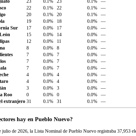
juato
23
0.1%
23
0.1%
—
sco
22
0.1%
22
0.1%
—
lgo
20
0.1%
20
0.1%
—
la
19
0.0%
18
0.0%
—
ornia Sur
17
0.0%
17
0.0%
—
 León
15
0.0%
14
0.0%
—
ipas
12
0.0%
11
0.0%
—
ima
8
0.0%
8
0.0%
—
ientes
7
0.0%
7
0.0%
—
los
7
0.0%
7
0.0%
—
ala
7
0.0%
7
0.0%
—
eche
4
0.0%
4
0.0%
—
taro
4
0.0%
4
0.0%
—
tán
3
0.0%
3
0.0%
—
a Roo
0
0.0%
0
0.0%
—
el extranjero
31
0.1%
31
0.1%
—
ectores hay en Pueblo Nuevo?
 julio de
2026,
la Lista Nominal de Pueblo Nuevo registraba
37,953
el