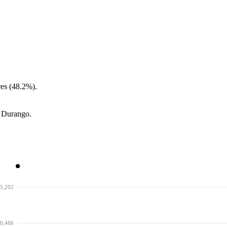
es (48.2%).
n Durango.
5,202
0,486