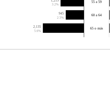
1,215
55 a 59
3.2%
945
60 a 64
2.5%
2,135
65 o más
5.6%