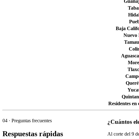
Guana
Taba
Hida
Pueb
Baja Calif
Nuevo
Tamaul
Col
Aguascal
More
Tlaxc
Camp
Queré
Yuca
Quintan
Residentes en 
04
· Preguntas frecuentes
¿Cuántos el
Respuestas rápidas
Al corte del
9
de