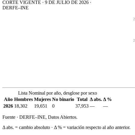
CORTE VIGENTE · 9 DE JULIO DE 2026 ·
DERFE–INE
2
2
Lista Nominal por año, desglose por sexo
Año
Hombres
Mujeres
No binario
Total
Δ abs.
Δ %
2026
18,302
19,651
0
37,953
—
—
Fuente · DERFE–INE, Datos Abiertos.
Δ abs. = cambio absoluto · Δ % = variación respecto al año anterior.