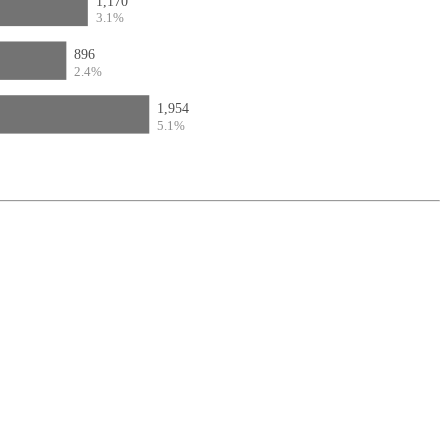
1,170
3.1%
896
2.4%
1,954
5.1%