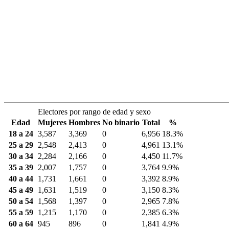
Electores por rango de edad y sexo
Edad
Mujeres
Hombres
No binario
Total
%
18 a 24
3,587
3,369
0
6,956
18.3%
25 a 29
2,548
2,413
0
4,961
13.1%
30 a 34
2,284
2,166
0
4,450
11.7%
35 a 39
2,007
1,757
0
3,764
9.9%
40 a 44
1,731
1,661
0
3,392
8.9%
45 a 49
1,631
1,519
0
3,150
8.3%
50 a 54
1,568
1,397
0
2,965
7.8%
55 a 59
1,215
1,170
0
2,385
6.3%
60 a 64
945
896
0
1,841
4.9%