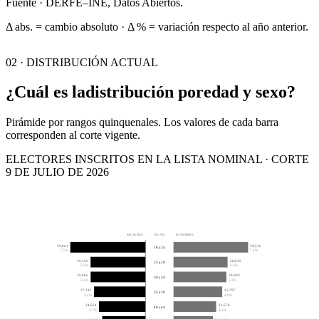
Fuente · DERFE–INE, Datos Abiertos.
Δ abs. = cambio absoluto · Δ % = variación respecto al año anterior.
02 · DISTRIBUCIÓN ACTUAL
¿Cuál es la
distribución por
edad y sexo?
Pirámide por rangos quinquenales. Los valores de cada barra
corresponden al corte vigente.
ELECTORES INSCRITOS EN LA LISTA NOMINAL · CORTE
9 DE JULIO DE 2026
MUJERES
EDAD
HOMBRES
39,861
39,536
18 a 24
7.5%
7.5%
29,102
28,645
25 a 29
5.5%
5.4%
29,066
28,009
30 a 34
5.5%
5.3%
27,241
25,797
35 a 39
5.2%
4.9%
24,664
22,578
40 a 44
4.7%
4.3%