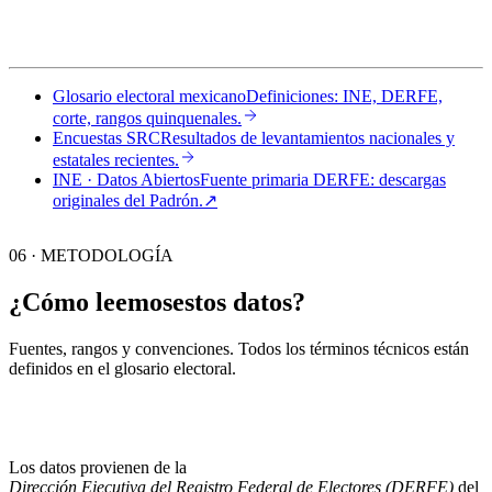
Glosario electoral mexicano
Definiciones: INE, DERFE,
corte, rangos quinquenales.
Encuestas SRC
Resultados de levantamientos nacionales y
estatales recientes.
INE · Datos Abiertos
Fuente primaria DERFE: descargas
originales del Padrón.
↗︎
06 · METODOLOGÍA
¿Cómo leemos
estos datos?
Fuentes, rangos y convenciones. Todos los términos técnicos están
definidos en el
glosario electoral
.
Los datos provienen de la
Dirección Ejecutiva del Registro Federal de Electores (DERFE)
del