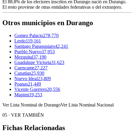
El
88.8%
de los electores inscritos en
Durango
nació en Durango.
El resto proviene de otras entidades federativas o del extranjero.
Otros municipios en Durango
Gomez Palacio
278,770
Lerdo
119,161
Santiago Papasquiaro
42,241
Pueblo Nuevo
37,953
Mezquital
37,190
Guadalupe Victoria
31,623
Cuencame
27,227
Canatlan
25,930
Nuevo Ideal
23,809
Poanas
21,449
Vicente Guerrero
20,556
Mapimi
19,253
Ver Lista Nominal de Durango
Ver Lista Nominal Nacional
05
·
VER TAMBIÉN
Fichas Relacionadas