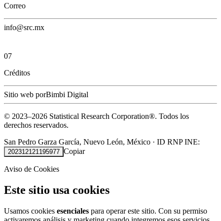
Correo
info@src.mx
07
Créditos
Sitio web por
Bimbi Digital
© 2023–
2026
Statistical Research Corporation®.
Todos los
derechos reservados.
San Pedro Garza García, Nuevo León, México
·
ID RNP INE:
Copiar
202312121195977
Aviso de Cookies
Este sitio usa cookies
Usamos cookies
esenciales
para operar este sitio. Con su permiso
activaremos análisis y marketing cuando integremos esos servicios.