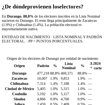
¿De dónde
provienen los
electores?
En
Durango
,
88.8%
de los electores inscritos en la Lista Nominal
nacieron en
Durango
. El resto llega principalmente de
Zacatecas
(1.9%)
y Chihuahua
(1.4%)
. La población electoral es
mayoritariamente nativa.
ENTIDAD DE NACIMIENTO · LISTA NOMINAL Y PADRÓN
ELECTORAL. · PP = PUNTOS PORCENTUALES.
Origen de los electores de Durango por entidad de nacimiento
Δ
2024
Lista
Origen
Padrón
%
%
Nominal
corte
Durango
477,218
88.8%
469,371
88.8%
—
Zacatecas
10,007
1.9%
9,853
1.9%
—
Chihuahua
7,314
1.4%
7,188
1.4%
—
Ciudad de México
5,405
1.0%
5,315
1.0%
—
Coahuila
5,192
1.0%
5,117
1.0%
—
Sinaloa
4,866
0.9%
4,760
0.9%
—
Jalisco
2,459
0.5%
2,409
0.5%
—