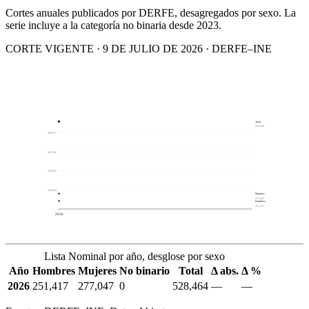
Cortes anuales publicados por DERFE, desagregados por sexo. La
serie incluye a la categoría no binaria desde 2023.
CORTE VIGENTE · 9 DE JULIO DE 2026 · DERFE–INE
Total
528,464
489,677
423,186
356,695
290,204
Mujeres
277,047
Hombres
251,417
2026
Lista Nominal por año, desglose por sexo
Año
Hombres
Mujeres
No binario
Total
Δ abs.
Δ %
2026
251,417
277,047
0
528,464
—
—