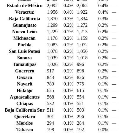
Estado de México
2,092
0.4%
2,062
0.4%
—
Veracruz
1,956
0.4%
1,922
0.4%
—
Baja California
1,870
0.3%
1,834
0.3%
—
Guanajuato
1,299
0.2%
1,272
0.2%
—
Nuevo León
1,229
0.2%
1,213
0.2%
—
Michoacán
1,178
0.2%
1,159
0.2%
—
Puebla
1,083
0.2%
1,072
0.2%
—
San Luis Potosí
1,078
0.2%
1,056
0.2%
—
Sonora
1,039
0.2%
1,018
0.2%
—
Tamaulipas
1,026
0.2%
996
0.2%
—
Guerrero
917
0.2%
896
0.2%
—
Oaxaca
843
0.2%
826
0.2%
—
Nayarit
789
0.1%
775
0.1%
—
Hidalgo
625
0.1%
615
0.1%
—
Aguascalientes
568
0.1%
554
0.1%
—
Chiapas
532
0.1%
521
0.1%
—
Baja California Sur
511
0.1%
503
0.1%
—
Querétaro
301
0.1%
296
0.1%
—
Morelos
294
0.1%
284
0.1%
—
Tabasco
198
0.0%
192
0.0%
—