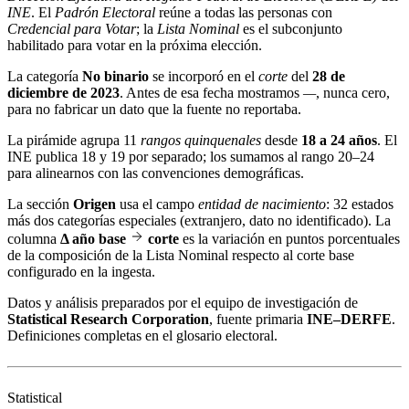
INE
. El
Padrón Electoral
reúne a todas las personas con
Credencial para Votar
; la
Lista Nominal
es el subconjunto
habilitado para votar en la próxima elección.
La categoría
No binario
se incorporó en el
corte
del
28 de
diciembre de 2023
. Antes de esa fecha mostramos
—
, nunca cero,
para no fabricar un dato que la fuente no reportaba.
La pirámide agrupa 11
rangos quinquenales
desde
18 a 24 años
. El
INE publica 18 y 19 por separado; los sumamos al rango 20–24
para alinearnos con las convenciones demográficas.
La sección
Origen
usa el campo
entidad de nacimiento
: 32 estados
más dos categorías especiales (extranjero, dato no identificado). La
columna
Δ año base
corte
es la variación en puntos porcentuales
de la composición de la Lista Nominal respecto al corte base
configurado en la ingesta.
Datos y análisis preparados por el equipo de investigación de
Statistical Research Corporation
, fuente primaria
INE–DERFE
.
Definiciones completas en el
glosario electoral
.
Statistical