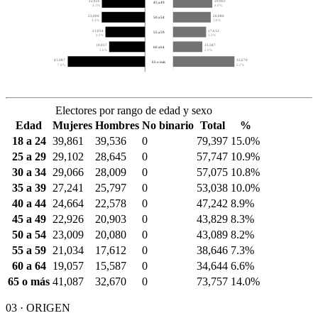
22,926
20,903
45 a 49
4.3%
4.0%
23,009
20,080
50 a 54
4.4%
3.8%
21,034
17,612
55 a 59
4.0%
3.3%
19,057
15,587
60 a 64
3.6%
2.9%
41,087
32,670
65 o más
7.8%
6.2%
Electores por rango de edad y sexo
Edad
Mujeres
Hombres
No binario
Total
%
18 a 24
39,861
39,536
0
79,397
15.0%
25 a 29
29,102
28,645
0
57,747
10.9%
30 a 34
29,066
28,009
0
57,075
10.8%
35 a 39
27,241
25,797
0
53,038
10.0%
40 a 44
24,664
22,578
0
47,242
8.9%
45 a 49
22,926
20,903
0
43,829
8.3%
50 a 54
23,009
20,080
0
43,089
8.2%
55 a 59
21,034
17,612
0
38,646
7.3%
60 a 64
19,057
15,587
0
34,644
6.6%
65 o más
41,087
32,670
0
73,757
14.0%
03 · ORIGEN