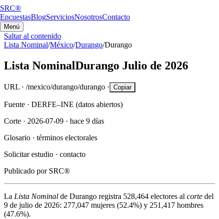
SRC®
Encuestas
Blog
Servicios
Nosotros
Contacto
Menú
Saltar al contenido
Lista Nominal
/
México
/
Durango
/
Durango
Lista Nominal
Durango
Julio de 2026
URL ·
/mexico/durango/durango
·
Copiar
Fuente ·
DERFE–INE (datos abiertos)
Corte ·
2026-07-09
·
hace 9 días
Glosario ·
términos electorales
Solicitar estudio ·
contacto
Publicado por
SRC®
La
Lista Nominal
de
Durango
registra
528,464
electores al
corte
del
9 de julio de 2026
:
277,047
mujeres (
52.4%
) y
251,417
hombres
(
47.6%
).