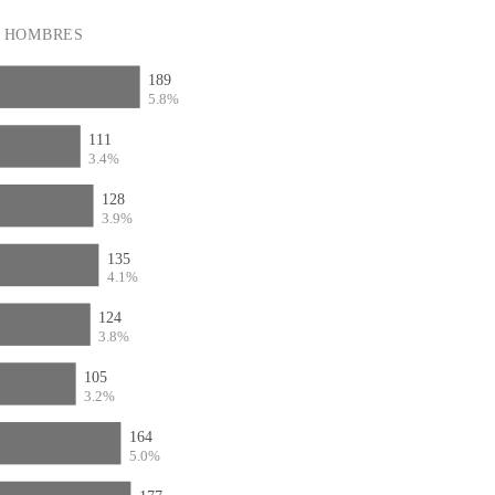
HOMBRES
189
5.8%
111
3.4%
128
3.9%
135
4.1%
124
3.8%
105
3.2%
164
5.0%