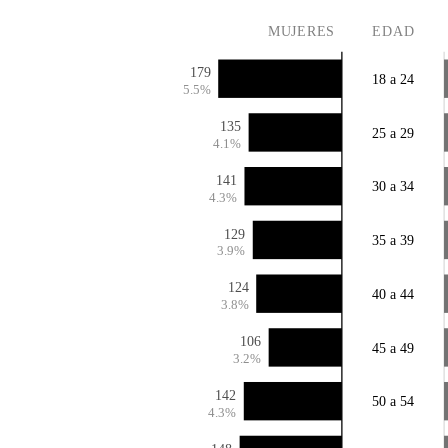
MUJERES
EDAD
179
18 a 24
5.5%
135
25 a 29
4.1%
141
30 a 34
4.3%
129
35 a 39
3.9%
124
40 a 44
3.8%
106
45 a 49
3.2%
142
50 a 54
4.3%