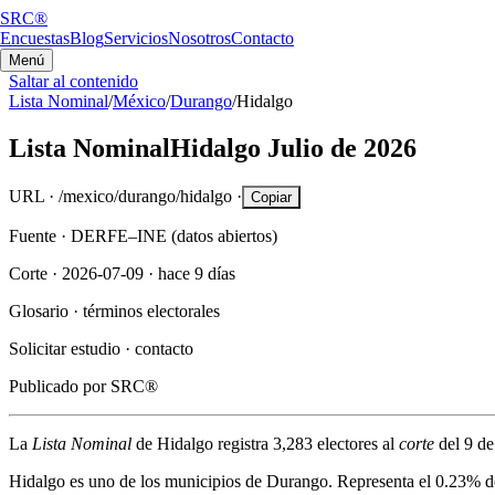
SRC®
Encuestas
Blog
Servicios
Nosotros
Contacto
Menú
Saltar al contenido
Lista Nominal
/
México
/
Durango
/
Hidalgo
Lista Nominal
Hidalgo
Julio de 2026
URL ·
/mexico/durango/hidalgo
·
Copiar
Fuente ·
DERFE–INE (datos abiertos)
Corte ·
2026-07-09
·
hace 9 días
Glosario ·
términos electorales
Solicitar estudio ·
contacto
Publicado por
SRC®
La
Lista Nominal
de
Hidalgo
registra
3,283
electores al
corte
del
9 de
Hidalgo
es uno de los municipios de
Durango
. Representa el
0.23%
de