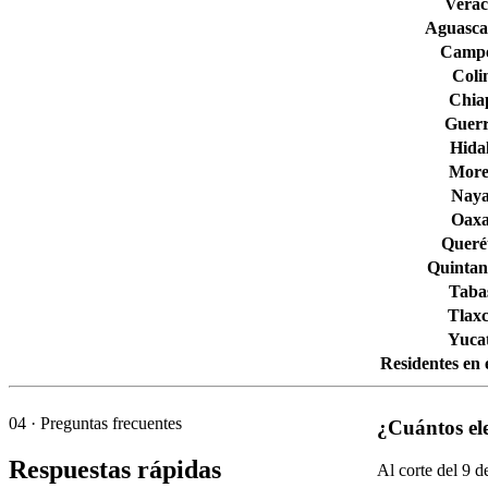
Verac
Aguascal
Camp
Col
Chia
Guerr
Hida
More
Naya
Oax
Queré
Quintan
Taba
Tlaxc
Yuca
Residentes en 
04
· Preguntas frecuentes
¿Cuántos el
Respuestas rápidas
Al corte del
9
de