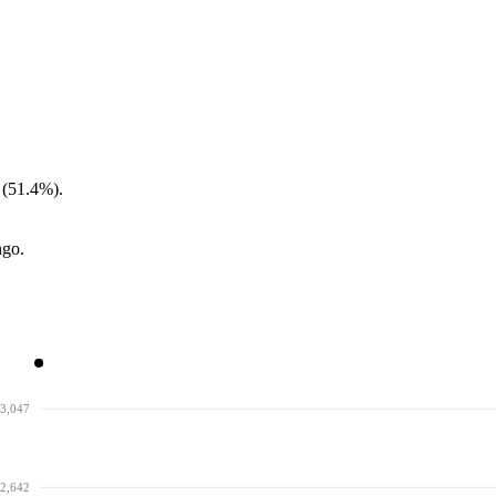
 (51.4%).
ngo.
3,047
2,642