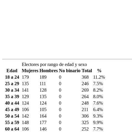
Electores por rango de edad y sexo
Edad
Mujeres
Hombres
No binario
Total
%
18 a 24
179
189
0
368
11.2%
25 a 29
135
111
0
246
7.5%
30 a 34
141
128
0
269
8.2%
35 a 39
129
135
0
264
8.0%
40 a 44
124
124
0
248
7.6%
45 a 49
106
105
0
211
6.4%
50 a 54
142
164
0
306
9.3%
55 a 59
148
177
0
325
9.9%
60 a 64
106
146
0
252
7.7%