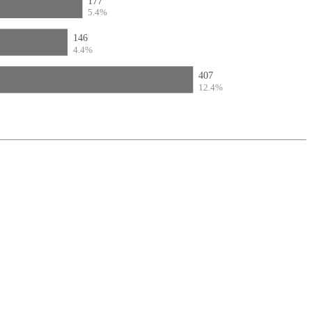
177
5.4%
146
4.4%
407
12.4%