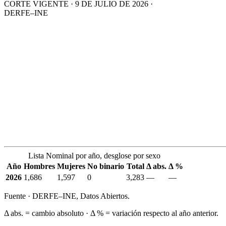
CORTE VIGENTE · 9 DE JULIO DE 2026 ·
DERFE–INE
Lista Nominal por año, desglose por sexo
Año
Hombres
Mujeres
No binario
Total
Δ abs.
Δ %
2026
1,686
1,597
0
3,283
—
—
Fuente · DERFE–INE, Datos Abiertos.
Δ abs. = cambio absoluto · Δ % = variación respecto al año anterior.