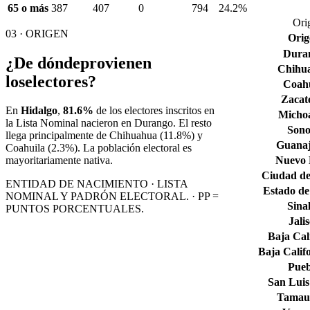
65 o más
387
407
0
794
24.2%
Ori
03 · ORIGEN
Orig
Dura
¿De dónde
provienen
Chihu
los
electores?
Coahu
Zacat
En
Hidalgo
,
81.6%
de los electores inscritos en
Micho
la Lista Nominal nacieron en
Durango
. El resto
Son
llega principalmente de
Chihuahua
(11.8%)
y
Guana
Coahuila
(2.3%)
. La población electoral es
Nuevo
mayoritariamente nativa.
Ciudad de
ENTIDAD DE NACIMIENTO · LISTA
Estado de
NOMINAL Y PADRÓN ELECTORAL. · PP =
Sina
PUNTOS PORCENTUALES.
Jali
Baja Cal
Baja Calif
Pueb
San Luis
Tamaul