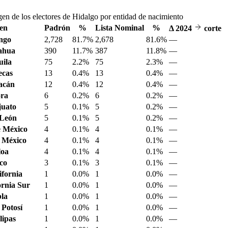
gen de los electores de Hidalgo por entidad de nacimiento
en
Padrón
%
Lista Nominal
%
Δ
2024
corte
ngo
2,728
81.7%
2,678
81.6%
—
ahua
390
11.7%
387
11.8%
—
ila
75
2.2%
75
2.3%
—
ecas
13
0.4%
13
0.4%
—
acán
12
0.4%
12
0.4%
—
ora
6
0.2%
6
0.2%
—
juato
5
0.1%
5
0.2%
—
 León
5
0.1%
5
0.2%
—
 México
4
0.1%
4
0.1%
—
 México
4
0.1%
4
0.1%
—
loa
4
0.1%
4
0.1%
—
sco
3
0.1%
3
0.1%
—
ifornia
1
0.0%
1
0.0%
—
ornia Sur
1
0.0%
1
0.0%
—
la
1
0.0%
1
0.0%
—
 Potosí
1
0.0%
1
0.0%
—
ipas
1
0.0%
1
0.0%
—