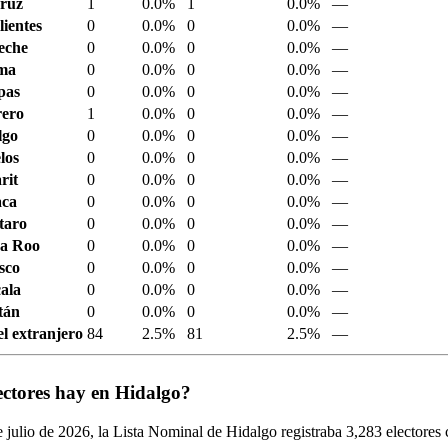
ruz
1
0.0%
1
0.0%
—
ientes
0
0.0%
0
0.0%
—
eche
0
0.0%
0
0.0%
—
ima
0
0.0%
0
0.0%
—
pas
0
0.0%
0
0.0%
—
ero
1
0.0%
0
0.0%
—
lgo
0
0.0%
0
0.0%
—
los
0
0.0%
0
0.0%
—
rit
0
0.0%
0
0.0%
—
aca
0
0.0%
0
0.0%
—
taro
0
0.0%
0
0.0%
—
a Roo
0
0.0%
0
0.0%
—
sco
0
0.0%
0
0.0%
—
ala
0
0.0%
0
0.0%
—
tán
0
0.0%
0
0.0%
—
el extranjero
84
2.5%
81
2.5%
—
ectores hay en Hidalgo?
 julio de
2026,
la Lista Nominal de Hidalgo registraba
3,283
electores 