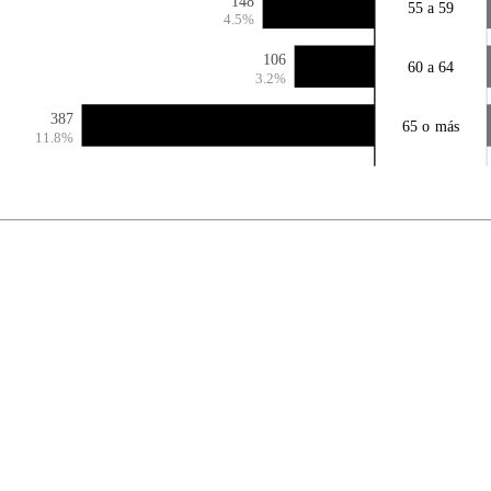
148
55 a 59
4.5%
106
60 a 64
3.2%
387
65 o más
11.8%